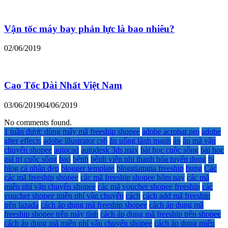
Vận tốc máy bay phản lực là bao nhiêu?
02/06/2019
Cao Tốc Dài Nhất Việt Nam
03/06/2019
04/06/2019
No comments found.
1 tuần được dùng mấy mã freeship shopee
adobe acrobat pro
adobe
after effects
adobe illustrator cs6
ăn uống lành mạnh
áp
áp mã vận
chuyển shopee
autocad
autodesk 3ds max
bài học cuộc sống
bài học
giá trị cuộc sống
bao
bệnh
bệnh viện nhi thanh hóa tuyển dụng
bị
blog cá nhân đẹp
blogger template
bloggiamgia freeship
bụng
Các
các mã freeship shopee
các mã freeship shopee hôm nay
các mã
miễn phí vận chuyển shopee
các mã voucher shopee freeship
các
voucher shopee miễn phí vận chuyển
cách
cách add mã freeship
trên lazada
cách áp dụng mã freeship shopee
cách áp dụng mã
freeship shopee trên máy tính
cách áp dụng mã freeship trên shopee
cách áp dụng mã miễn phí vận chuyển shopee
cách áp dụng miễn