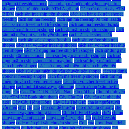
nhập mã freeship shopee
cách nhập mã miễn phí vận chuyển trên
shopee
Cách rút tiền ở cây ATM Agribank
Cách rút tiền ở cây ATM
BIDV
cách săn free ship trên shopee
cách săn hàng 1k trên shopee
freeship
cách săn mã freeship
cách săn mã freeship 0đ trên lazada
cách săn mã freeship 0đ trên shopee
cách săn mã freeship lazada
cách săn mã freeship shopee
cách săn mã freeship trên shopee
cách
săn mã miễn phí vận chuyển shopee
cách săn sale shopee 1k
freeship
cách săn sale shopee freeship
cách săn vé free ship trên
shopee
cách săn voucher freeship shopee
cách săn voucher freeship
trên shopee
cách sử dụng mã free ship trên shopee
cách sử dụng mã
freeship 0đ trên shopee
cách sử dụng mã freeship shopee
cách sử
dụng mã freeship shopee trên máy tính
cách sử dụng mã miễn phí
vận chuyển shopee
cách sử dụng mã miễn phí vận chuyển trên
shopee
cách sử dụng miễn phí vận chuyển trên shopee
cách sử dụng
voucher freeship shopee
cách tìm mã freeship shopee
cách tìm mã
miễn phí vận chuyển trên shopee
cách tìm voucher freeship trên
shopee
cách tính lãi suất vay ngân hàng
Cách xóa nợ xấu thẻ tín
dụng
cân
Cao Tốc Dài Nhất Việt Nam
câu nói hay
câu nói tình yêu
cây ATM MBBank bình thạnh
Cây Cầu Dài
Cây cầu dài nhất thế
giới?
Cây Cầu Hồng Kông
Cây Cầu Thế Giới
cha là người tuyệt
vời nhất
chặt
chỉ
cho
chó con dễ thương
chó được ưa chuộng
cho
sinh viên vay tiền không lãi suất
Chủ tịch Fidel Castro
chữa
chung
chuyện ngắn cuộc sống
chuyện ngắn ý nghĩa
Có
code freeship
shopee
code miễn phí vận chuyển shopee
Con
của
download adobe
lightroom
du lịch thái lan
dụng
dùng hết mã freeship shopee
Đà