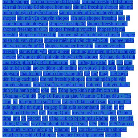
mã 0đ shopee
săn mã freeship 0đ lazada
săn mã freeship 0đ shopee
săn mã freeship 0đ shopee hôm nay
săn mã freeship shopee
săn mã
miễn phí vận chuyển shopee
săn mã miễn phí vận chuyển trên
shopee
săn mã vận chuyển shopee
săn sale shopee freeship
sao
sẽ
share template blogspot
shopee freeship 0đ
shopee freeship code
shopee freeship từ 0 1h
shopee freeship voucher
shopee hết mã
freeship
shopee mã freeship
shopee mã miễn phí vận chuyển
shopee
mien phi van chuyen
shopee miễn phí vận chuyển 50k
shopee miễn
phí vận chuyển từ 0đ
shopee voucher free ship
shopee voucher
freeship
status tình yêu
strong bear
sử dụng mã miễn phí vận chuyển
shopee
sử dụng miễn phí vận chuyển trên shopee
Sự thay da đổi thịt
của BĐS phía Tây Bắc thành phố
sức
sướng hay khổ
Tác
Tại
tăng
giá trị bản thân
tạo cv tiếng anh online
tay vợt số 1 thế giới
template
blogspot
thành công
thành công vang dội
thế
thư
thuật
Tiết kiệm
tiền bằng cách nào
tìm mã freeship shopee
tìm mã miễn phí vận
chuyển shopee
tính lãi suất vay ngân hàng
tình yêu
tình yêu buồn
tình yêu hạnh phúc
toàn
tổn
Tổng hợp kinh nghiệm xin visa
Ukraina - Chi tiết
Top 10 Rau quả giàu Vitamin C hàng đầu ⋆ Tin
Tran
tra
trả góp 0 lãi suất hsbc
trả góp 0 lãi suất là sao
trả góp 0 lãi
suất qua thẻ tín dụng
trả góp 0 lãi suất sacombank
trẻ em
trị
trở
thành một blogger
trời
Trung Quốc
truyện ngắn cuộc sống
từ thiện
từng
ung
và
Vacxin
vài
vàng 14k có bị xỉn màu không
vào
vay tiền
không lãi suất
vay tiền nhanh không lãi suất
việc
viêm
Việt Nam có
bao nhiêu vườn quốc gia?
Vitamin
với
voucher free ship shopee
voucher freeship 0đ shopee
voucher freeship shopee
voucher