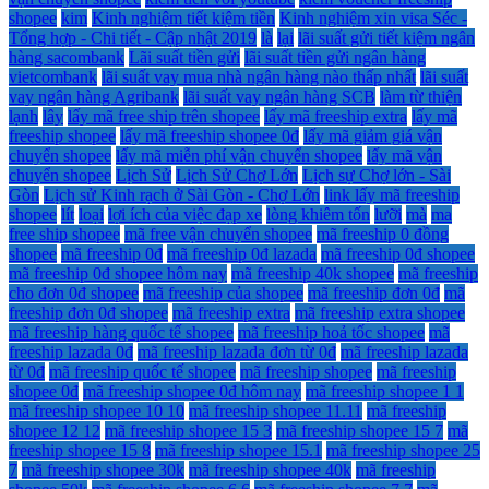
shopee
kim
Kinh nghiệm tiết kiệm tiền
Kinh nghiệm xin visa Séc -
Tổng hợp - Chi tiết - Cập nhật 2019
là
lại
lãi suất gửi tiết kiệm ngân
hàng sacombank
Lãi suất tiền gửi
lãi suất tiền gửi ngân hàng
vietcombank
lãi suất vay mua nhà ngân hàng nào thấp nhất
lãi suất
vay ngân hàng Agribank
lãi suất vay ngân hàng SCB
làm từ thiện
lạnh
lây
lấy mã free ship trên shopee
lấy mã freeship extra
lấy mã
freeship shopee
lấy mã freeship shopee 0đ
lấy mã giảm giá vận
chuyển shopee
lấy mã miễn phí vận chuyển shopee
lấy mã vận
chuyển shopee
Lịch Sử
Lịch Sử Chợ Lớn
Lịch sự Chợ lớn - Sài
Gòn
Lịch sử Kinh rạch ở Sài Gòn - Chợ Lớn
link lấy mã freeship
shopee
lít
loại
lợi ích của việc đạp xe
lòng khiêm tốn
lưỡi
mà
ma
free ship shopee
mã free vận chuyển shopee
mã freeship 0 đồng
shopee
mã freeship 0đ
mã freeship 0đ lazada
mã freeship 0đ shopee
mã freeship 0đ shopee hôm nay
mã freeship 40k shopee
mã freeship
cho đơn 0đ shopee
mã freeship của shopee
mã freeship đơn 0đ
mã
freeship đơn 0đ shopee
mã freeship extra
mã freeship extra shopee
mã freeship hàng quốc tế shopee
mã freeship hoả tốc shopee
mã
freeship lazada 0đ
mã freeship lazada đơn từ 0đ
mã freeship lazada
từ 0đ
mã freeship quốc tế shopee
mã freeship shopee
mã freeship
shopee 0đ
mã freeship shopee 0đ hôm nay
mã freeship shopee 1 1
mã freeship shopee 10 10
mã freeship shopee 11.11
mã freeship
shopee 12 12
mã freeship shopee 15 3
mã freeship shopee 15 7
mã
freeship shopee 15 8
mã freeship shopee 15.1
mã freeship shopee 25
7
mã freeship shopee 30k
mã freeship shopee 40k
mã freeship