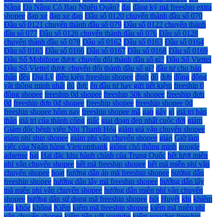
Nẵng
Đà Nẵng Có Bao Nhiêu Quận?
đai
đăng ký mã freeship extra
shopee
đạp xe
đạp xe đạp
Đầu số 0120 chuyển thành đầu số 070
Đầu số 0121 chuyển thành đầu số 079
Đầu số 0122 chuyển thành
đầu số 077
Đầu số 0126 chuyển thành đầu số 076
Đầu số 0128
chuyển thành đầu số 078
Đầu số 0162
Đầu số 0163
Đầu số 0164
Đầu số 0165
Đầu số 0166
Đầu số 0167
Đầu số 0168
Đầu số 0169
Đầu Số Mobifone được chuyển đổi thành đầu số gì?
Đầu Số Viettel
Đầu Số Viettel được chuyển đổi thành đầu số gì?
đầu tư cho bản
thân
đều
Địa Lý
điều kiện freeship shopee
định
đồ
đơn
động
động
vật thông minh nhất
đủ
đực
ên đầu tư hay gửi tiết kiệm
freeship 0
đồng shopee
freeship 0đ shopee
freeship 50k shopee
freeship đơn
0đ
freeship đơn 0đ shopee
freeship shopee
freeship shopee 0đ
freeship shopee hôm nay
freeship shopee mã
gan
gây
gì
giá trị bản
thân
giá trị của thành công
giấc
giai đoạn đẹp nhất cuộc đời
giảm
Giám đốc bệnh viện Nhi Thanh Hóa
giảm giá vận chuyển shopee
giảm phí ship shopee
giảm phí vận chuyển shopee
giản
Giờ làm
việc của Ngân hàng Vietcombank
giống chó thông minh
google
adsense
hại
Hai đặc khu hành chính của Trung Quốc
hết lượt miễn
phí vận chuyển shopee
hết mã freeship shopee
hết mã miễn phí vận
chuyển shopee
hoạt
hướng dẫn áp mã freeship shopee
hướng dẫn
freeship shopee
hướng dẫn lấy mã freeship shopee
hướng dẫn lấy
mã miễn phí vận chuyển shopee
hướng dẫn miễn phí vận chuyển
shopee
hướng dẫn sử dụng mã freeship shopee
hút
Huyết
khi
khiêm
tốn
khỏe
không
Kiểm
kiếm mã freeship shopee
kiếm mã miễn phí
vận chuyển shopee
kiếm tiền với youtube
kiếm voucher freeship