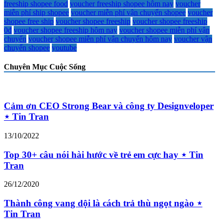
freeship shopee food
voucher freeship shopee hôm nay
voucher
miễn phí ship shopee
voucher miễn phí vận chuyển shopee
voucher
shopee free ship
voucher shopee freeship
voucher shopee freeship
0đ
voucher shopee freeship hôm nay
voucher shopee miễn phí vận
chuyển
voucher shopee miễn phí vận chuyển hôm nay
voucher vận
chuyển shopee
youtube
Chuyên Mục Cuộc Sống
Cảm ơn CEO Strong Bear và công ty Designveloper
⋆ Tin Tran
13/10/2022
Top 30+ câu nói hài hước về trẻ em cực hay ⋆ Tin
Tran
26/12/2020
Thành công vang dội là cách trả thù ngọt ngào ⋆
Tin Tran