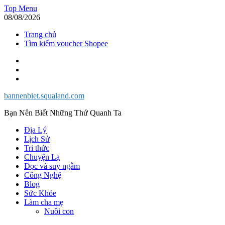
Skip
Top Menu
to
08/08/2026
content
Trang chủ
Tìm kiếm voucher Shopee
Facebook
Twitter
Instagram
bannenbiet.squaland.com
Bạn Nên Biết Những Thứ Quanh Ta
Địa Lý
Lịch Sử
Tri thức
Chuyện Lạ
Đọc và suy ngẫm
Công Nghệ
Blog
Sức Khỏe
Làm cha mẹ
Nuôi con