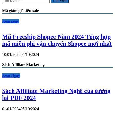
giờ
kiếm
càng
cho:
Mã giảm giá siêu sale
ngày
càng
có
Xem ngay
xu
hướng
không
Mã Freeship Shopee Năm 2024 Tổng hợp
muốn
mã miễn phí vận chuyển Shopee mới nhất
kết
hôn?
10/01/2024
05/10/2024
Sách Affiliate Marketing
Xem Ngay
Sách Affiliate Marketing Nghề của tương
lai PDF 2024
01/01/2024
05/10/2024