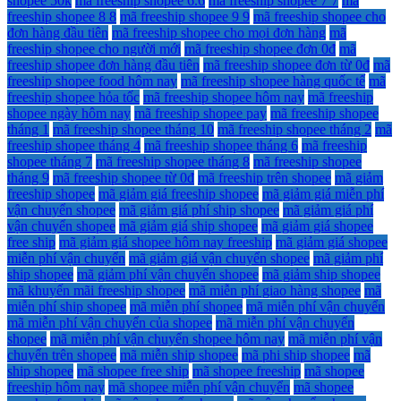
shopee 50k
mã freeship shopee 6.6
mã freeship shopee 7 7
mã
freeship shopee 8 8
mã freeship shopee 9 9
mã freeship shopee cho
đơn hàng đầu tiên
mã freeship shopee cho mọi đơn hàng
mã
freeship shopee cho người mới
mã freeship shopee đơn 0đ
mã
freeship shopee đơn hàng đầu tiên
mã freeship shopee đơn từ 0đ
mã
freeship shopee food hôm nay
mã freeship shopee hàng quốc tế
mã
freeship shopee hỏa tốc
mã freeship shopee hôm nay
mã freeship
shopee ngày hôm nay
mã freeship shopee pay
mã freeship shopee
tháng 1
mã freeship shopee tháng 10
mã freeship shopee tháng 2
mã
freeship shopee tháng 4
mã freeship shopee tháng 6
mã freeship
shopee tháng 7
mã freeship shopee tháng 8
mã freeship shopee
tháng 9
mã freeship shopee từ 0đ
mã freeship trên shopee
mã giảm
freeship shopee
mã giảm giá freeship shopee
mã giảm giá miễn phí
vận chuyển shopee
mã giảm giá phí ship shopee
mã giảm giá phí
vận chuyển shopee
mã giảm giá ship shopee
mã giảm giá shopee
free ship
mã giảm giá shopee hôm nay freeship
mã giảm giá shopee
miễn phí vận chuyển
mã giảm giá vận chuyển shopee
mã giảm phí
ship shopee
mã giảm phí vận chuyển shopee
mã giảm ship shopee
mã khuyến mãi freeship shopee
mã miễn phí giao hàng shopee
mã
miễn phí ship shopee
mã miễn phí shopee
mã miễn phí vận chuyển
mã miễn phí vận chuyển của shopee
mã miễn phí vận chuyển
shopee
mã miễn phí vận chuyển shopee hôm nay
mã miễn phí vận
chuyển trên shopee
mã miễn ship shopee
mã phi ship shopee
mã
ship shopee
mã shopee free ship
mã shopee freeship
mã shopee
freeship hôm nay
mã shopee miễn phí vận chuyển
mã shopee