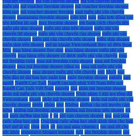
voucher freeship
mã vận chuyển shopee
mã vận chuyển shopee
miễn phí
mã voucher freeship shopee
mã voucher freeship shopee
hôm nay
mã voucher shopee freeship
maã miễn phí vận chuyển
shopee
magiamgia freeship shopee
mận khô
máu
mẫu hợp đồng vay
tiền không lãi suất
max freeship shopee
mb bank cách chuyển tiền
miễn phí ship shopee
miễn phí ship trên shopee
miễn phí vận
chuyển 0đ shopee
miễn phí vận chuyển của shopee
miễn phí vận
chuyển shopee
miễn phí vận chuyển trên shopee
miễn ship shopee
miễn ship trên shopee
mở tài khoản Vietcombank theo số điện thoại
Móc
mua hàng shopee free ship
mua hàng shopee miễn phí vận
chuyển
mua hàng trên shopee có được miễn phí vận chuyển
mua
mã freeship extra
mua mã freeship extra shopee
mua mã freeship
shopee
mua mã freeship shopee bằng xu
mua mã miễn phí vận
chuyển shopee
mua shopee miễn phí vận chuyển
mũi
Muỗi
nào
Nên đầu tư dài hạn hay ngắn hạn
ngày freeship shopee
nghiến
ngủ
người
Người Cao Tuổi
Người cao tuổi nhất Việt Nam hiện nay
Người Cao Tuổi Việt Nam
nguyên
nhà
nhận mã freeship shopee
nhận mã miễn phí vận chuyển shopee
Nhấn phím 1 khi gọi tổng đài
Vietcombank
nhanh
nhập mã freeship shopee
nhập mã miễn phí vận
chuyển shopee
nhiêu
nhóm
như
Những
những câu nói truyền cảm
hứng
những mã freeship shopee
những mã freeship trên shopee
nịt
nốt
nuôi dưỡng tâm hồn
ở
ổn
phi van chuyen shopee
quá
quà tặng
cuộc sống hay nhất
Quà tặng cuộc sống hay nhất dành tặng cho bạn
Quỹ mở là gì?
răng
rãnh
rất
rau quả giàu vitamin c
rau quả tốt cho
sức khỏe
responsive blogger template
ruồi
săn freeship shopee
săn