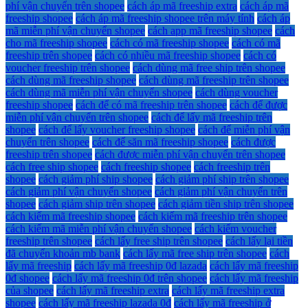
phí vận chuyển trên shopee
cách áp mã freeship extra
cách áp mã
freeship shopee
cách áp mã freeship shopee trên máy tính
cách áp
mã miễn phí vận chuyển shopee
cách app mã freeship shopee
cách
cho mã freeship shopee
cách có mã freeship shopee
cách có mã
freeship trên shopee
cách có nhiều mã freeship shopee
cách có
voucher freeship trên shopee
cách dùng mã free ship trên shopee
cách dùng mã freeship shopee
cách dùng mã freeship trên shopee
cách dùng mã miễn phí vận chuyển shopee
cách dùng voucher
freeship shopee
cách để có mã freeship trên shopee
cách để được
miễn phí vận chuyển trên shopee
cách để lấy mã freeship trên
shopee
cách để lấy voucher freeship shopee
cách để miễn phí vận
chuyển trên shopee
cách để săn mã freeship shopee
cách được
freeship trên shopee
cách được miễn phí vận chuyển trên shopee
cách free ship shopee
cách freeship shopee
cách freeship trên
shopee
cách giảm phí ship shopee
cách giảm phí ship trên shopee
cách giảm phí vận chuyển shopee
cách giảm phí vận chuyển trên
shopee
cách giảm ship trên shopee
cách giảm tiền ship trên shopee
cách kiếm mã freeship shopee
cách kiếm mã freeship trên shopee
cách kiếm mã miễn phí vận chuyển shopee
cách kiếm voucher
freeship trên shopee
cách lấy free ship trên shopee
cách lấy lại tiền
đã chuyển khoản mb bank
cách lấy mã free ship trên shopee
cách
lấy mã freeship
cách lấy mã freeship 0đ lazada
cách lấy mã freeship
0đ shopee
cách lấy mã freeship 0đ trên shopee
cách lấy mã freeship
của shopee
cách lấy mã freeship extra
cách lấy mã freeship extra
shopee
cách lấy mã freeship lazada 0đ
cách lấy mã freeship ở