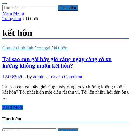
Tìm
kiếm
Main Menu
cho:
Trang chủ
»
kết hôn
kết hôn
Chuyện linh tinh
/
con gái
/
kết hôn
Tại sao con gái bây giờ càng ngày càng có xu
hướng không muốn kết hôn?
12/03/2020
-
by
admin
-
Leave a Comment
Tại sao con gái bây giờ càng ngày càng có xu hướng không muốn
kết hôn? Tôi phát hiện một điều rất thú vị. Tôi lên zhihu hỏi đàn ông
…
Tại
Read More
sao
con
Tìm kiếm
gái
bây
Tìm