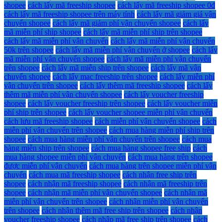
shopee
cách lấy mã freeship shopee
cách lấy mã freeship shopee 0đ
cách lấy mã freeship shopee trên máy tính
cách lấy mã giảm giá vận
chuyển shopee
cách lấy mã giảm phí vận chuyển shopee
cách lấy
mã miễn phí ship shopee
cách lấy mã miễn phí ship trên shopee
cách lấy mã miễn phí vận chuyển
cách lấy mã miễn phí vận chuyển
50k trên shopee
cách lấy mã miễn phí vận chuyển ở shopee
cách lấy
mã miễn phí vận chuyển shopee
cách lấy mã miễn phí vận chuyển
trên shopee
cách lấy mã miễn ship trên shopee
cách lấy mã vận
chuyển shopee
cách lấy mac freeship trên shopee
cách lấy miễn phí
vận chuyển trên shopee
cách lấy thêm mã freeship shopee
cách lấy
thêm mã miễn phí vận chuyển shopee
cách lấy voucher freeship
shopee
cách lấy voucher freeship trên shopee
cách lấy voucher miễn
phí ship trên shopee
cách lấy voucher shopee miễn phí vận chuyển
cách lưu mã freeship shopee
cách miễn phí vận chuyển shopee
cách
miễn phí vận chuyển trên shopee
cách mua hàng miễn phí ship trên
shopee
cách mua hàng miễn phí vận chuyển trên shopee
cách mua
hàng miễn ship trên shopee
cách mua hàng shopee free ship
cách
mua hàng shopee miễn phí vận chuyển
cách mua hàng trên shopee
được miễn phí vận chuyển
cách mua hàng trên shopee miễn phí vận
chuyển
cách mua mã freeship shopee
cách nhận free ship trên
shopee
cách nhận mã freeship shopee
cách nhận mã freeship trên
shopee
cách nhận mã miễn phí vận chuyển shopee
cách nhận mã
miễn phí vận chuyển trên shopee
cách nhận miễn phí vận chuyển
trên shopee
cách nhận thêm mã free ship trên shopee
cách nhận
voucher freeship shopee
cách nhập mã free ship trên shopee
cách