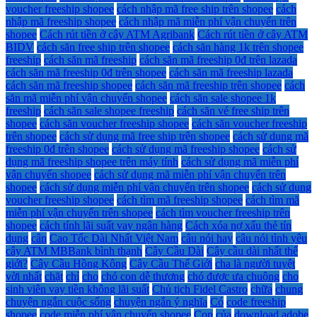
voucher freeship shopee
cách nhập mã free ship trên shopee
cách
nhập mã freeship shopee
cách nhập mã miễn phí vận chuyển trên
shopee
Cách rút tiền ở cây ATM Agribank
Cách rút tiền ở cây ATM
BIDV
cách săn free ship trên shopee
cách săn hàng 1k trên shopee
freeship
cách săn mã freeship
cách săn mã freeship 0đ trên lazada
cách săn mã freeship 0đ trên shopee
cách săn mã freeship lazada
cách săn mã freeship shopee
cách săn mã freeship trên shopee
cách
săn mã miễn phí vận chuyển shopee
cách săn sale shopee 1k
freeship
cách săn sale shopee freeship
cách săn vé free ship trên
shopee
cách săn voucher freeship shopee
cách săn voucher freeship
trên shopee
cách sử dụng mã free ship trên shopee
cách sử dụng mã
freeship 0đ trên shopee
cách sử dụng mã freeship shopee
cách sử
dụng mã freeship shopee trên máy tính
cách sử dụng mã miễn phí
vận chuyển shopee
cách sử dụng mã miễn phí vận chuyển trên
shopee
cách sử dụng miễn phí vận chuyển trên shopee
cách sử dụng
voucher freeship shopee
cách tìm mã freeship shopee
cách tìm mã
miễn phí vận chuyển trên shopee
cách tìm voucher freeship trên
shopee
cách tính lãi suất vay ngân hàng
Cách xóa nợ xấu thẻ tín
dụng
cân
Cao Tốc Dài Nhất Việt Nam
câu nói hay
câu nói tình yêu
cây ATM MBBank bình thạnh
Cây Cầu Dài
Cây cầu dài nhất thế
giới?
Cây Cầu Hồng Kông
Cây Cầu Thế Giới
cha là người tuyệt
vời nhất
chặt
chỉ
cho
chó con dễ thương
chó được ưa chuộng
cho
sinh viên vay tiền không lãi suất
Chủ tịch Fidel Castro
chữa
chung
chuyện ngắn cuộc sống
chuyện ngắn ý nghĩa
Có
code freeship
shopee
code miễn phí vận chuyển shopee
Con
của
download adobe