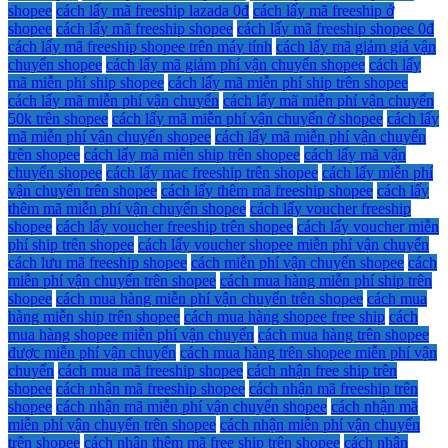
shopee
cách lấy mã freeship lazada 0đ
cách lấy mã freeship ở
shopee
cách lấy mã freeship shopee
cách lấy mã freeship shopee 0đ
cách lấy mã freeship shopee trên máy tính
cách lấy mã giảm giá vận
chuyển shopee
cách lấy mã giảm phí vận chuyển shopee
cách lấy
mã miễn phí ship shopee
cách lấy mã miễn phí ship trên shopee
cách lấy mã miễn phí vận chuyển
cách lấy mã miễn phí vận chuyển
50k trên shopee
cách lấy mã miễn phí vận chuyển ở shopee
cách lấy
mã miễn phí vận chuyển shopee
cách lấy mã miễn phí vận chuyển
trên shopee
cách lấy mã miễn ship trên shopee
cách lấy mã vận
chuyển shopee
cách lấy mac freeship trên shopee
cách lấy miễn phí
vận chuyển trên shopee
cách lấy thêm mã freeship shopee
cách lấy
thêm mã miễn phí vận chuyển shopee
cách lấy voucher freeship
shopee
cách lấy voucher freeship trên shopee
cách lấy voucher miễn
phí ship trên shopee
cách lấy voucher shopee miễn phí vận chuyển
cách lưu mã freeship shopee
cách miễn phí vận chuyển shopee
cách
miễn phí vận chuyển trên shopee
cách mua hàng miễn phí ship trên
shopee
cách mua hàng miễn phí vận chuyển trên shopee
cách mua
hàng miễn ship trên shopee
cách mua hàng shopee free ship
cách
mua hàng shopee miễn phí vận chuyển
cách mua hàng trên shopee
được miễn phí vận chuyển
cách mua hàng trên shopee miễn phí vận
chuyển
cách mua mã freeship shopee
cách nhận free ship trên
shopee
cách nhận mã freeship shopee
cách nhận mã freeship trên
shopee
cách nhận mã miễn phí vận chuyển shopee
cách nhận mã
miễn phí vận chuyển trên shopee
cách nhận miễn phí vận chuyển
trên shopee
cách nhận thêm mã free ship trên shopee
cách nhận