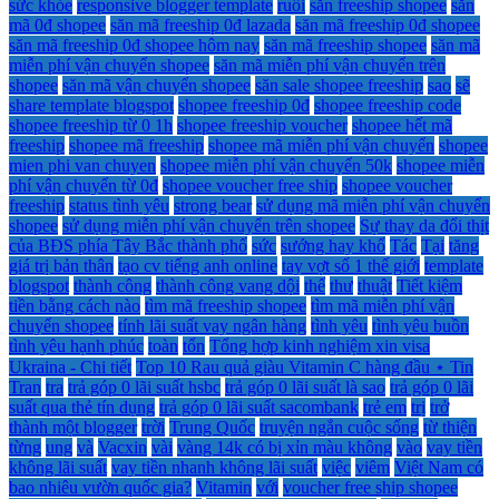
sức khỏe
responsive blogger template
ruồi
săn freeship shopee
săn
mã 0đ shopee
săn mã freeship 0đ lazada
săn mã freeship 0đ shopee
săn mã freeship 0đ shopee hôm nay
săn mã freeship shopee
săn mã
miễn phí vận chuyển shopee
săn mã miễn phí vận chuyển trên
shopee
săn mã vận chuyển shopee
săn sale shopee freeship
sao
sẽ
share template blogspot
shopee freeship 0đ
shopee freeship code
shopee freeship từ 0 1h
shopee freeship voucher
shopee hết mã
freeship
shopee mã freeship
shopee mã miễn phí vận chuyển
shopee
mien phi van chuyen
shopee miễn phí vận chuyển 50k
shopee miễn
phí vận chuyển từ 0đ
shopee voucher free ship
shopee voucher
freeship
status tình yêu
strong bear
sử dụng mã miễn phí vận chuyển
shopee
sử dụng miễn phí vận chuyển trên shopee
Sự thay da đổi thịt
của BĐS phía Tây Bắc thành phố
sức
sướng hay khổ
Tác
Tại
tăng
giá trị bản thân
tạo cv tiếng anh online
tay vợt số 1 thế giới
template
blogspot
thành công
thành công vang dội
thế
thư
thuật
Tiết kiệm
tiền bằng cách nào
tìm mã freeship shopee
tìm mã miễn phí vận
chuyển shopee
tính lãi suất vay ngân hàng
tình yêu
tình yêu buồn
tình yêu hạnh phúc
toàn
tổn
Tổng hợp kinh nghiệm xin visa
Ukraina - Chi tiết
Top 10 Rau quả giàu Vitamin C hàng đầu ⋆ Tin
Tran
tra
trả góp 0 lãi suất hsbc
trả góp 0 lãi suất là sao
trả góp 0 lãi
suất qua thẻ tín dụng
trả góp 0 lãi suất sacombank
trẻ em
trị
trở
thành một blogger
trời
Trung Quốc
truyện ngắn cuộc sống
từ thiện
từng
ung
và
Vacxin
vài
vàng 14k có bị xỉn màu không
vào
vay tiền
không lãi suất
vay tiền nhanh không lãi suất
việc
viêm
Việt Nam có
bao nhiêu vườn quốc gia?
Vitamin
với
voucher free ship shopee