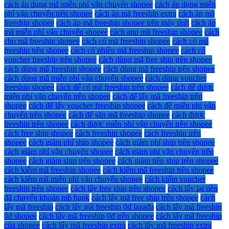
cách áp dụng mã miễn phí vận chuyển shopee
cách áp dụng miễn
phí vận chuyển trên shopee
cách áp mã freeship extra
cách áp mã
freeship shopee
cách áp mã freeship shopee trên máy tính
cách áp
mã miễn phí vận chuyển shopee
cách app mã freeship shopee
cách
cho mã freeship shopee
cách có mã freeship shopee
cách có mã
freeship trên shopee
cách có nhiều mã freeship shopee
cách có
voucher freeship trên shopee
cách dùng mã free ship trên shopee
cách dùng mã freeship shopee
cách dùng mã freeship trên shopee
cách dùng mã miễn phí vận chuyển shopee
cách dùng voucher
freeship shopee
cách để có mã freeship trên shopee
cách để được
miễn phí vận chuyển trên shopee
cách để lấy mã freeship trên
shopee
cách để lấy voucher freeship shopee
cách để miễn phí vận
chuyển trên shopee
cách để săn mã freeship shopee
cách được
freeship trên shopee
cách được miễn phí vận chuyển trên shopee
cách free ship shopee
cách freeship shopee
cách freeship trên
shopee
cách giảm phí ship shopee
cách giảm phí ship trên shopee
cách giảm phí vận chuyển shopee
cách giảm phí vận chuyển trên
shopee
cách giảm ship trên shopee
cách giảm tiền ship trên shopee
cách kiếm mã freeship shopee
cách kiếm mã freeship trên shopee
cách kiếm mã miễn phí vận chuyển shopee
cách kiếm voucher
freeship trên shopee
cách lấy free ship trên shopee
cách lấy lại tiền
đã chuyển khoản mb bank
cách lấy mã free ship trên shopee
cách
lấy mã freeship
cách lấy mã freeship 0đ lazada
cách lấy mã freeship
0đ shopee
cách lấy mã freeship 0đ trên shopee
cách lấy mã freeship
của shopee
cách lấy mã freeship extra
cách lấy mã freeship extra