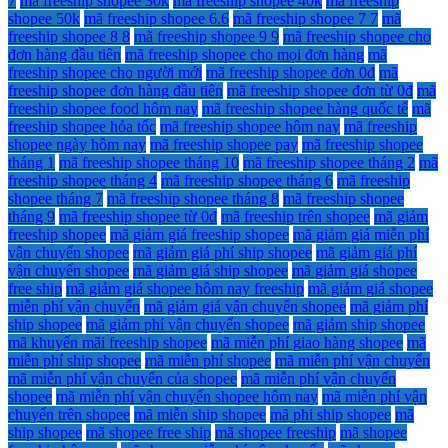
7
mã freeship shopee 30k
mã freeship shopee 40k
mã freeship
shopee 50k
mã freeship shopee 6.6
mã freeship shopee 7 7
mã
freeship shopee 8 8
mã freeship shopee 9 9
mã freeship shopee cho
đơn hàng đầu tiên
mã freeship shopee cho mọi đơn hàng
mã
freeship shopee cho người mới
mã freeship shopee đơn 0đ
mã
freeship shopee đơn hàng đầu tiên
mã freeship shopee đơn từ 0đ
mã
freeship shopee food hôm nay
mã freeship shopee hàng quốc tế
mã
freeship shopee hỏa tốc
mã freeship shopee hôm nay
mã freeship
shopee ngày hôm nay
mã freeship shopee pay
mã freeship shopee
tháng 1
mã freeship shopee tháng 10
mã freeship shopee tháng 2
mã
freeship shopee tháng 4
mã freeship shopee tháng 6
mã freeship
shopee tháng 7
mã freeship shopee tháng 8
mã freeship shopee
tháng 9
mã freeship shopee từ 0đ
mã freeship trên shopee
mã giảm
freeship shopee
mã giảm giá freeship shopee
mã giảm giá miễn phí
vận chuyển shopee
mã giảm giá phí ship shopee
mã giảm giá phí
vận chuyển shopee
mã giảm giá ship shopee
mã giảm giá shopee
free ship
mã giảm giá shopee hôm nay freeship
mã giảm giá shopee
miễn phí vận chuyển
mã giảm giá vận chuyển shopee
mã giảm phí
ship shopee
mã giảm phí vận chuyển shopee
mã giảm ship shopee
mã khuyến mãi freeship shopee
mã miễn phí giao hàng shopee
mã
miễn phí ship shopee
mã miễn phí shopee
mã miễn phí vận chuyển
mã miễn phí vận chuyển của shopee
mã miễn phí vận chuyển
shopee
mã miễn phí vận chuyển shopee hôm nay
mã miễn phí vận
chuyển trên shopee
mã miễn ship shopee
mã phi ship shopee
mã
ship shopee
mã shopee free ship
mã shopee freeship
mã shopee