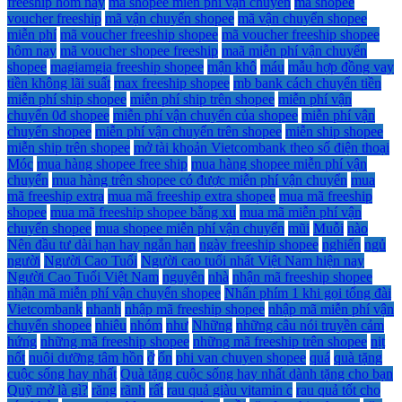
freeship hôm nay
mã shopee miễn phí vận chuyển
mã shopee
voucher freeship
mã vận chuyển shopee
mã vận chuyển shopee
miễn phí
mã voucher freeship shopee
mã voucher freeship shopee
hôm nay
mã voucher shopee freeship
maã miễn phí vận chuyển
shopee
magiamgia freeship shopee
mận khô
máu
mẫu hợp đồng vay
tiền không lãi suất
max freeship shopee
mb bank cách chuyển tiền
miễn phí ship shopee
miễn phí ship trên shopee
miễn phí vận
chuyển 0đ shopee
miễn phí vận chuyển của shopee
miễn phí vận
chuyển shopee
miễn phí vận chuyển trên shopee
miễn ship shopee
miễn ship trên shopee
mở tài khoản Vietcombank theo số điện thoại
Móc
mua hàng shopee free ship
mua hàng shopee miễn phí vận
chuyển
mua hàng trên shopee có được miễn phí vận chuyển
mua
mã freeship extra
mua mã freeship extra shopee
mua mã freeship
shopee
mua mã freeship shopee bằng xu
mua mã miễn phí vận
chuyển shopee
mua shopee miễn phí vận chuyển
mũi
Muỗi
nào
Nên đầu tư dài hạn hay ngắn hạn
ngày freeship shopee
nghiến
ngủ
người
Người Cao Tuổi
Người cao tuổi nhất Việt Nam hiện nay
Người Cao Tuổi Việt Nam
nguyên
nhà
nhận mã freeship shopee
nhận mã miễn phí vận chuyển shopee
Nhấn phím 1 khi gọi tổng đài
Vietcombank
nhanh
nhập mã freeship shopee
nhập mã miễn phí vận
chuyển shopee
nhiêu
nhóm
như
Những
những câu nói truyền cảm
hứng
những mã freeship shopee
những mã freeship trên shopee
nịt
nốt
nuôi dưỡng tâm hồn
ở
ổn
phi van chuyen shopee
quá
quà tặng
cuộc sống hay nhất
Quà tặng cuộc sống hay nhất dành tặng cho bạn
Quỹ mở là gì?
răng
rãnh
rất
rau quả giàu vitamin c
rau quả tốt cho