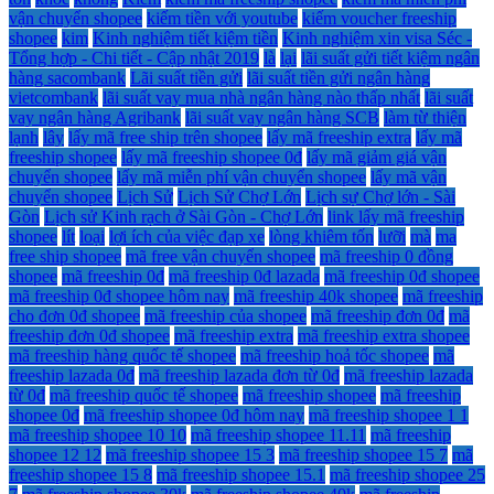
vận chuyển shopee
kiếm tiền với youtube
kiếm voucher freeship
shopee
kim
Kinh nghiệm tiết kiệm tiền
Kinh nghiệm xin visa Séc -
Tổng hợp - Chi tiết - Cập nhật 2019
là
lại
lãi suất gửi tiết kiệm ngân
hàng sacombank
Lãi suất tiền gửi
lãi suất tiền gửi ngân hàng
vietcombank
lãi suất vay mua nhà ngân hàng nào thấp nhất
lãi suất
vay ngân hàng Agribank
lãi suất vay ngân hàng SCB
làm từ thiện
lạnh
lây
lấy mã free ship trên shopee
lấy mã freeship extra
lấy mã
freeship shopee
lấy mã freeship shopee 0đ
lấy mã giảm giá vận
chuyển shopee
lấy mã miễn phí vận chuyển shopee
lấy mã vận
chuyển shopee
Lịch Sử
Lịch Sử Chợ Lớn
Lịch sự Chợ lớn - Sài
Gòn
Lịch sử Kinh rạch ở Sài Gòn - Chợ Lớn
link lấy mã freeship
shopee
lít
loại
lợi ích của việc đạp xe
lòng khiêm tốn
lưỡi
mà
ma
free ship shopee
mã free vận chuyển shopee
mã freeship 0 đồng
shopee
mã freeship 0đ
mã freeship 0đ lazada
mã freeship 0đ shopee
mã freeship 0đ shopee hôm nay
mã freeship 40k shopee
mã freeship
cho đơn 0đ shopee
mã freeship của shopee
mã freeship đơn 0đ
mã
freeship đơn 0đ shopee
mã freeship extra
mã freeship extra shopee
mã freeship hàng quốc tế shopee
mã freeship hoả tốc shopee
mã
freeship lazada 0đ
mã freeship lazada đơn từ 0đ
mã freeship lazada
từ 0đ
mã freeship quốc tế shopee
mã freeship shopee
mã freeship
shopee 0đ
mã freeship shopee 0đ hôm nay
mã freeship shopee 1 1
mã freeship shopee 10 10
mã freeship shopee 11.11
mã freeship
shopee 12 12
mã freeship shopee 15 3
mã freeship shopee 15 7
mã
freeship shopee 15 8
mã freeship shopee 15.1
mã freeship shopee 25