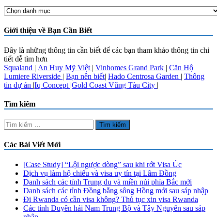
Chuyên
Mục
Nổi
Giới thiệu về Bạn Cần Biết
Bật
Đây là những thông tin cần biết để các bạn tham khảo thông tin chi
tiết dễ tìm hơn
Squaland
|
An Huy Mỹ Việt
|
Vinhomes Grand Park
|
Căn Hộ
Lumiere Riverside
|
Bạn nên biết
|
Hado Centrosa Garden
|
Thông
tin dự án
|
Iq Concept
|
Gold Coast Vũng Tàu City
|
Tìm kiếm
Tìm
kiếm
cho:
Các Bài Viết Mới
[Case Study] “Lội ngược dòng” sau khi rớt Visa Úc
Dịch vụ làm hộ chiếu và visa uy tín tại Lâm Đồng
Danh sách các tỉnh Trung du và miền núi phía Bắc mới
Danh sách các tỉnh Đồng bằng sông Hồng mới sau sáp nhập
Đi Rwanda có cần visa không? Thủ tục xin visa Rwanda
Các tỉnh Duyên hải Nam Trung Bộ và Tây Nguyên sau sáp
nhập