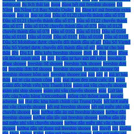
lightroom
du lịch thái lan
dụng
dùng hết mã freeship shopee
Đà
Nẵng
Đà Nẵng Có Bao Nhiêu Quận?
đai
đăng ký mã freeship extra
shopee
đạp xe
đạp xe đạp
Đầu số 0120 chuyển thành đầu số 070
Đầu số 0121 chuyển thành đầu số 079
Đầu số 0122 chuyển thành
đầu số 077
Đầu số 0126 chuyển thành đầu số 076
Đầu số 0128
chuyển thành đầu số 078
Đầu số 0162
Đầu số 0163
Đầu số 0164
Đầu số 0165
Đầu số 0166
Đầu số 0167
Đầu số 0168
Đầu số 0169
Đầu Số Mobifone được chuyển đổi thành đầu số gì?
Đầu Số Viettel
Đầu Số Viettel được chuyển đổi thành đầu số gì?
đầu tư cho bản
thân
đều
Địa Lý
điều kiện freeship shopee
định
đồ
đơn
động
động
vật thông minh nhất
đủ
đực
ên đầu tư hay gửi tiết kiệm
freeship 0
đồng shopee
freeship 0đ shopee
freeship 50k shopee
freeship đơn
0đ
freeship đơn 0đ shopee
freeship shopee
freeship shopee 0đ
freeship shopee hôm nay
freeship shopee mã
gan
gây
gì
giá trị bản
thân
giá trị của thành công
giấc
giai đoạn đẹp nhất cuộc đời
giảm
Giám đốc bệnh viện Nhi Thanh Hóa
giảm giá vận chuyển shopee
giảm phí ship shopee
giảm phí vận chuyển shopee
giản
Giờ làm
việc của Ngân hàng Vietcombank
giống chó thông minh
google
adsense
hại
Hai đặc khu hành chính của Trung Quốc
hết lượt miễn
phí vận chuyển shopee
hết mã freeship shopee
hết mã miễn phí vận
chuyển shopee
hoạt
hướng dẫn áp mã freeship shopee
hướng dẫn
freeship shopee
hướng dẫn lấy mã freeship shopee
hướng dẫn lấy
mã miễn phí vận chuyển shopee
hướng dẫn miễn phí vận chuyển
shopee
hướng dẫn sử dụng mã freeship shopee
hút
Huyết
khi
khiêm
tốn
khỏe
không
Kiểm
kiếm mã freeship shopee
kiếm mã miễn phí