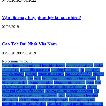
04/06/2019
24/08/2022
Vận tốc máy bay phản lực là bao nhiêu?
02/06/2019
Cao Tốc Dài Nhất Việt Nam
03/06/2019
04/06/2019
No comments found.
1 tuần được dùng mấy mã freeship shopee
adobe acrobat pro
adobe
after effects
adobe illustrator cs6
ăn uống lành mạnh
áp
áp mã vận
chuyển shopee
autocad
autodesk 3ds max
bài học cuộc sống
bài học
giá trị cuộc sống
bao
bệnh
bệnh viện nhi thanh hóa tuyển dụng
bị
blog cá nhân đẹp
blogger template
bloggiamgia freeship
bụng
Các
các mã freeship shopee
các mã freeship shopee hôm nay
các mã
miễn phí vận chuyển shopee
các mã voucher shopee freeship
các
voucher shopee miễn phí vận chuyển
cách
cách add mã freeship
trên lazada
cách áp dụng mã freeship shopee
cách áp dụng mã
freeship shopee trên máy tính
cách áp dụng mã freeship trên shopee