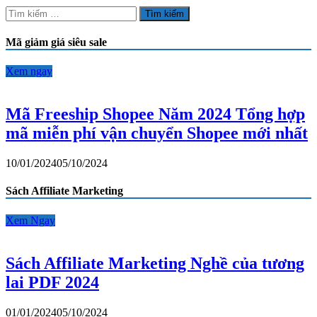
2024
Tìm
Tổng
kiếm
hợp
cho:
Mã giảm giá siêu sale
mã
miễn
phí
Xem ngay
vận
chuyển
Shopee
Mã Freeship Shopee Năm 2024 Tổng hợp
mới
mã miễn phí vận chuyển Shopee mới nhất
nhất
10/01/2024
05/10/2024
Sách Affiliate Marketing
Xem Ngay
Sách Affiliate Marketing Nghề của tương
lai PDF 2024
01/01/2024
05/10/2024