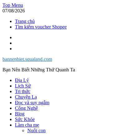
Skip
Top Menu
to
07/08/2026
content
Trang chủ
Tìm kiếm voucher Shopee
Facebook
Twitter
Instagram
bannenbiet.squaland.com
Bạn Nên Biết Những Thứ Quanh Ta
Địa Lý
Lịch Sử
Tri thức
Chuyện Lạ
Đọc và suy ngẫm
Công Nghệ
Blog
Sức Khỏe
Làm cha mẹ
Nuôi con