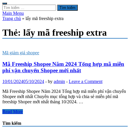
Tìm
kiếm
Main Menu
cho:
Trang chủ
»
lấy mã freeship extra
Thẻ:
lấy mã freeship extra
Mã giảm giá shopee
Mã Freeship Shopee Năm 2024 Tổng hợp mã miễn
phí vận chuyển Shopee mới nhất
10/01/2024
05/10/2024
-
by
admin
-
Leave a Comment
Mã Freeship Shopee Năm 2024 Tổng hợp mã miễn phí vận chuyển
Shopee mới nhất Chuyên mục tổng hợp và chia sẻ miễn phí mã
freeship Shopee mới nhất tháng 10/2024. …
Mã
Read More
Freeship
Shopee
Tìm kiếm
Năm