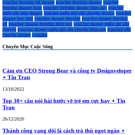
voucher freeship 0đ shopee
voucher freeship shopee
voucher
freeship shopee food
voucher freeship shopee hôm nay
voucher
miễn phí ship shopee
voucher miễn phí vận chuyển shopee
voucher
shopee free ship
voucher shopee freeship
voucher shopee freeship
0đ
voucher shopee freeship hôm nay
voucher shopee miễn phí vận
chuyển
voucher shopee miễn phí vận chuyển hôm nay
voucher vận
chuyển shopee
youtube
Chuyên Mục Cuộc Sống
Cảm ơn CEO Strong Bear và công ty Designveloper
⋆ Tin Tran
13/10/2022
Top 30+ câu nói hài hước về trẻ em cực hay ⋆ Tin
Tran
26/12/2020
Thành công vang dội là cách trả thù ngọt ngào ⋆