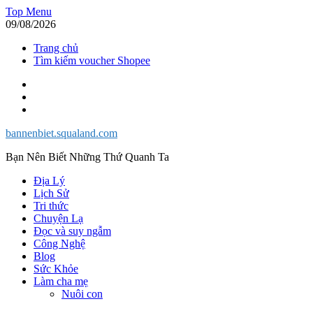
Skip
Top Menu
to
09/08/2026
content
Trang chủ
Tìm kiếm voucher Shopee
Facebook
Twitter
Instagram
bannenbiet.squaland.com
Bạn Nên Biết Những Thứ Quanh Ta
Địa Lý
Lịch Sử
Tri thức
Chuyện Lạ
Đọc và suy ngẫm
Công Nghệ
Blog
Sức Khỏe
Làm cha mẹ
Nuôi con