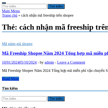
Tìm
kiếm
Main Menu
cho:
Trang chủ
»
cách nhận mã freeship trên shopee
Thẻ:
cách nhận mã freeship trê
Mã giảm giá shopee
Mã Freeship Shopee Năm 2024 Tổng hợp mã miễn ph
10/01/2024
05/10/2024
-
by
admin
-
Leave a Comment
Mã Freeship Shopee Năm 2024 Tổng hợp mã miễn phí vận chuyển Sho
Mã
Read More
Freeship
Shopee
Tìm kiếm
Năm
2024
Tìm
Tổng
kiếm
hợp
cho: