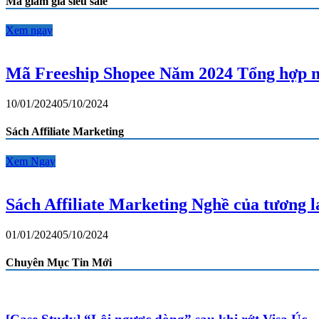
Mã giảm giá siêu sale
mã
miễn
phí
Xem ngay
vận
chuyển
Shopee
Mã Freeship Shopee Năm 2024 Tổng hợp m
mới
nhất
10/01/2024
05/10/2024
Sách Affiliate Marketing
Xem Ngay
Sách Affiliate Marketing Nghề của tương 
01/01/2024
05/10/2024
Chuyên Mục Tin Mới