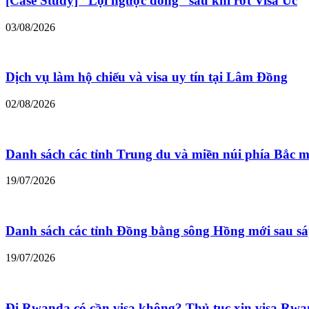
[Case Study] “Lội ngược dòng” sau khi rớt Visa Úc
03/08/2026
Dịch vụ làm hộ chiếu và visa uy tín tại Lâm Đồng
02/08/2026
Danh sách các tỉnh Trung du và miền núi phía Bắc m
19/07/2026
Danh sách các tỉnh Đồng bằng sông Hồng mới sau s
19/07/2026
Đi Rwanda có cần visa không? Thủ tục xin visa Rw