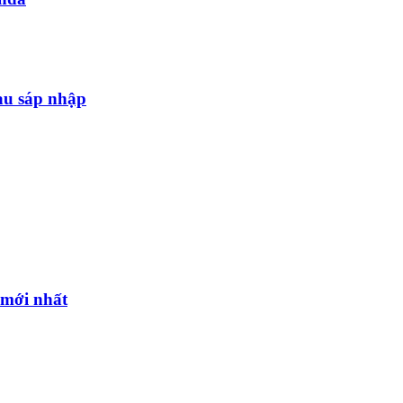
au sáp nhập
l mới nhất