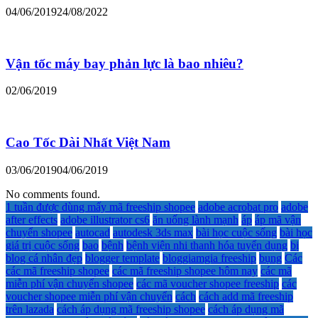
04/06/2019
24/08/2022
Vận tốc máy bay phản lực là bao nhiêu?
02/06/2019
Cao Tốc Dài Nhất Việt Nam
03/06/2019
04/06/2019
No comments found.
1 tuần được dùng mấy mã freeship shopee
adobe acrobat pro
adobe
after effects
adobe illustrator cs6
ăn uống lành mạnh
áp
áp mã vận
chuyển shopee
autocad
autodesk 3ds max
bài học cuộc sống
bài học
giá trị cuộc sống
bao
bệnh
bệnh viện nhi thanh hóa tuyển dụng
bị
blog cá nhân đẹp
blogger template
bloggiamgia freeship
bụng
Các
các mã freeship shopee
các mã freeship shopee hôm nay
các mã
miễn phí vận chuyển shopee
các mã voucher shopee freeship
các
voucher shopee miễn phí vận chuyển
cách
cách add mã freeship
trên lazada
cách áp dụng mã freeship shopee
cách áp dụng mã