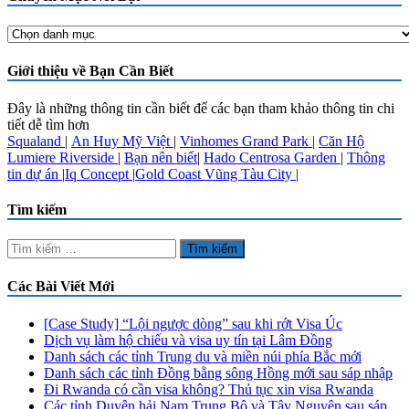
Chuyên
Mục
Nổi
Giới thiệu về Bạn Cần Biết
Bật
Đây là những thông tin cần biết để các bạn tham khảo thông tin chi
tiết dễ tìm hơn
Squaland
|
An Huy Mỹ Việt
|
Vinhomes Grand Park
|
Căn Hộ
Lumiere Riverside
|
Bạn nên biết
|
Hado Centrosa Garden
|
Thông
tin dự án
|
Iq Concept
|
Gold Coast Vũng Tàu City
|
Tìm kiếm
Tìm
kiếm
cho:
Các Bài Viết Mới
[Case Study] “Lội ngược dòng” sau khi rớt Visa Úc
Dịch vụ làm hộ chiếu và visa uy tín tại Lâm Đồng
Danh sách các tỉnh Trung du và miền núi phía Bắc mới
Danh sách các tỉnh Đồng bằng sông Hồng mới sau sáp nhập
Đi Rwanda có cần visa không? Thủ tục xin visa Rwanda
Các tỉnh Duyên hải Nam Trung Bộ và Tây Nguyên sau sáp