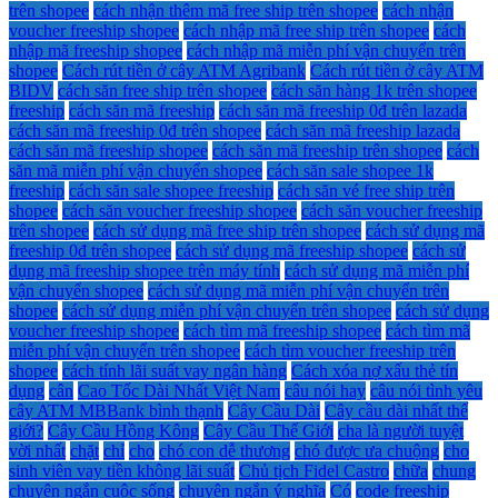
trên shopee
cách nhận thêm mã free ship trên shopee
cách nhận
voucher freeship shopee
cách nhập mã free ship trên shopee
cách
nhập mã freeship shopee
cách nhập mã miễn phí vận chuyển trên
shopee
Cách rút tiền ở cây ATM Agribank
Cách rút tiền ở cây ATM
BIDV
cách săn free ship trên shopee
cách săn hàng 1k trên shopee
freeship
cách săn mã freeship
cách săn mã freeship 0đ trên lazada
cách săn mã freeship 0đ trên shopee
cách săn mã freeship lazada
cách săn mã freeship shopee
cách săn mã freeship trên shopee
cách
săn mã miễn phí vận chuyển shopee
cách săn sale shopee 1k
freeship
cách săn sale shopee freeship
cách săn vé free ship trên
shopee
cách săn voucher freeship shopee
cách săn voucher freeship
trên shopee
cách sử dụng mã free ship trên shopee
cách sử dụng mã
freeship 0đ trên shopee
cách sử dụng mã freeship shopee
cách sử
dụng mã freeship shopee trên máy tính
cách sử dụng mã miễn phí
vận chuyển shopee
cách sử dụng mã miễn phí vận chuyển trên
shopee
cách sử dụng miễn phí vận chuyển trên shopee
cách sử dụng
voucher freeship shopee
cách tìm mã freeship shopee
cách tìm mã
miễn phí vận chuyển trên shopee
cách tìm voucher freeship trên
shopee
cách tính lãi suất vay ngân hàng
Cách xóa nợ xấu thẻ tín
dụng
cân
Cao Tốc Dài Nhất Việt Nam
câu nói hay
câu nói tình yêu
cây ATM MBBank bình thạnh
Cây Cầu Dài
Cây cầu dài nhất thế
giới?
Cây Cầu Hồng Kông
Cây Cầu Thế Giới
cha là người tuyệt
vời nhất
chặt
chỉ
cho
chó con dễ thương
chó được ưa chuộng
cho
sinh viên vay tiền không lãi suất
Chủ tịch Fidel Castro
chữa
chung
chuyện ngắn cuộc sống
chuyện ngắn ý nghĩa
Có
code freeship