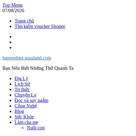
Skip
Top Menu
to
07/08/2026
content
Trang chủ
Tìm kiếm voucher Shopee
Facebook
Twitter
Instagram
bannenbiet.squaland.com
Bạn Nên Biết Những Thứ Quanh Ta
Địa Lý
Lịch Sử
Tri thức
Chuyện Lạ
Đọc và suy ngẫm
Công Nghệ
Blog
Sức Khỏe
Làm cha mẹ
Nuôi con