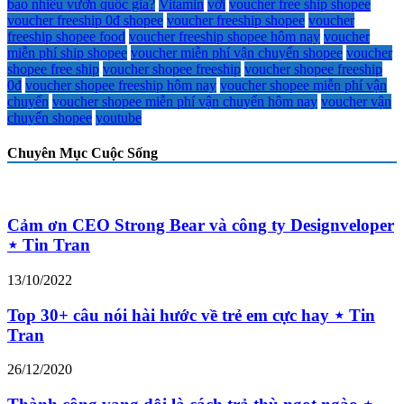
bao nhiêu vườn quốc gia?
Vitamin
với
voucher free ship shopee
voucher freeship 0đ shopee
voucher freeship shopee
voucher
freeship shopee food
voucher freeship shopee hôm nay
voucher
miễn phí ship shopee
voucher miễn phí vận chuyển shopee
voucher
shopee free ship
voucher shopee freeship
voucher shopee freeship
0đ
voucher shopee freeship hôm nay
voucher shopee miễn phí vận
chuyển
voucher shopee miễn phí vận chuyển hôm nay
voucher vận
chuyển shopee
youtube
Chuyên Mục Cuộc Sống
Cảm ơn CEO Strong Bear và công ty Designveloper
⋆ Tin Tran
13/10/2022
Top 30+ câu nói hài hước về trẻ em cực hay ⋆ Tin
Tran
26/12/2020