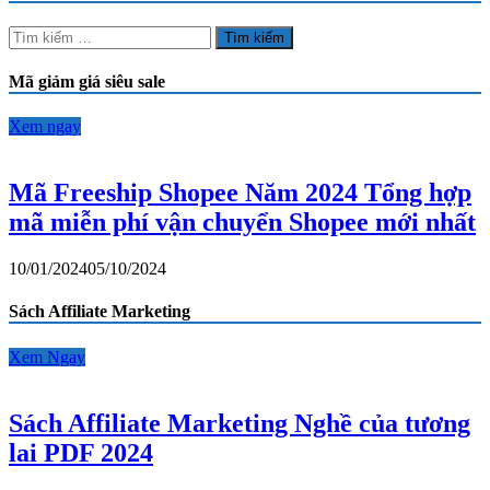
được
chuyển
Tìm
đổi
kiếm
thành
cho:
Mã giảm giá siêu sale
đầu
số
gì?
Xem ngay
Mã Freeship Shopee Năm 2024 Tổng hợp
mã miễn phí vận chuyển Shopee mới nhất
10/01/2024
05/10/2024
Sách Affiliate Marketing
Xem Ngay
Sách Affiliate Marketing Nghề của tương
lai PDF 2024