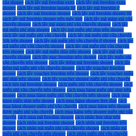
của shopee
cách lấy mã freeship extra
cách lấy mã freeship extra
shopee
cách lấy mã freeship lazada 0đ
cách lấy mã freeship ở
shopee
cách lấy mã freeship shopee
cách lấy mã freeship shopee 0đ
cách lấy mã freeship shopee trên máy tính
cách lấy mã giảm giá vận
chuyển shopee
cách lấy mã giảm phí vận chuyển shopee
cách lấy
mã miễn phí ship shopee
cách lấy mã miễn phí ship trên shopee
cách lấy mã miễn phí vận chuyển
cách lấy mã miễn phí vận chuyển
50k trên shopee
cách lấy mã miễn phí vận chuyển ở shopee
cách lấy
mã miễn phí vận chuyển shopee
cách lấy mã miễn phí vận chuyển
trên shopee
cách lấy mã miễn ship trên shopee
cách lấy mã vận
chuyển shopee
cách lấy mac freeship trên shopee
cách lấy miễn phí
vận chuyển trên shopee
cách lấy thêm mã freeship shopee
cách lấy
thêm mã miễn phí vận chuyển shopee
cách lấy voucher freeship
shopee
cách lấy voucher freeship trên shopee
cách lấy voucher miễn
phí ship trên shopee
cách lấy voucher shopee miễn phí vận chuyển
cách lưu mã freeship shopee
cách miễn phí vận chuyển shopee
cách
miễn phí vận chuyển trên shopee
cách mua hàng miễn phí ship trên
shopee
cách mua hàng miễn phí vận chuyển trên shopee
cách mua
hàng miễn ship trên shopee
cách mua hàng shopee free ship
cách
mua hàng shopee miễn phí vận chuyển
cách mua hàng trên shopee
được miễn phí vận chuyển
cách mua hàng trên shopee miễn phí vận
chuyển
cách mua mã freeship shopee
cách nhận free ship trên
shopee
cách nhận mã freeship shopee
cách nhận mã freeship trên
shopee
cách nhận mã miễn phí vận chuyển shopee
cách nhận mã
miễn phí vận chuyển trên shopee
cách nhận miễn phí vận chuyển