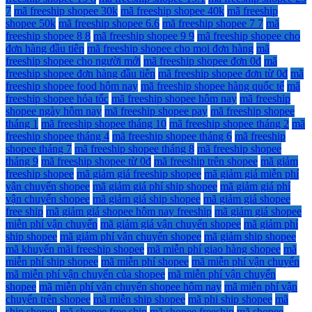
7
mã freeship shopee 30k
mã freeship shopee 40k
mã freeship
shopee 50k
mã freeship shopee 6.6
mã freeship shopee 7 7
mã
freeship shopee 8 8
mã freeship shopee 9 9
mã freeship shopee cho
đơn hàng đầu tiên
mã freeship shopee cho mọi đơn hàng
mã
freeship shopee cho người mới
mã freeship shopee đơn 0đ
mã
freeship shopee đơn hàng đầu tiên
mã freeship shopee đơn từ 0đ
mã
freeship shopee food hôm nay
mã freeship shopee hàng quốc tế
mã
freeship shopee hỏa tốc
mã freeship shopee hôm nay
mã freeship
shopee ngày hôm nay
mã freeship shopee pay
mã freeship shopee
tháng 1
mã freeship shopee tháng 10
mã freeship shopee tháng 2
mã
freeship shopee tháng 4
mã freeship shopee tháng 6
mã freeship
shopee tháng 7
mã freeship shopee tháng 8
mã freeship shopee
tháng 9
mã freeship shopee từ 0đ
mã freeship trên shopee
mã giảm
freeship shopee
mã giảm giá freeship shopee
mã giảm giá miễn phí
vận chuyển shopee
mã giảm giá phí ship shopee
mã giảm giá phí
vận chuyển shopee
mã giảm giá ship shopee
mã giảm giá shopee
free ship
mã giảm giá shopee hôm nay freeship
mã giảm giá shopee
miễn phí vận chuyển
mã giảm giá vận chuyển shopee
mã giảm phí
ship shopee
mã giảm phí vận chuyển shopee
mã giảm ship shopee
mã khuyến mãi freeship shopee
mã miễn phí giao hàng shopee
mã
miễn phí ship shopee
mã miễn phí shopee
mã miễn phí vận chuyển
mã miễn phí vận chuyển của shopee
mã miễn phí vận chuyển
shopee
mã miễn phí vận chuyển shopee hôm nay
mã miễn phí vận
chuyển trên shopee
mã miễn ship shopee
mã phi ship shopee
mã
ship shopee
mã shopee free ship
mã shopee freeship
mã shopee