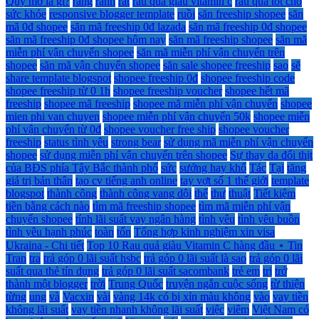
Quỹ mở là gì?
răng
rãnh
rất
rau quả giàu vitamin c
rau quả tốt cho
sức khỏe
responsive blogger template
ruồi
săn freeship shopee
săn
mã 0đ shopee
săn mã freeship 0đ lazada
săn mã freeship 0đ shopee
săn mã freeship 0đ shopee hôm nay
săn mã freeship shopee
săn mã
miễn phí vận chuyển shopee
săn mã miễn phí vận chuyển trên
shopee
săn mã vận chuyển shopee
săn sale shopee freeship
sao
sẽ
share template blogspot
shopee freeship 0đ
shopee freeship code
shopee freeship từ 0 1h
shopee freeship voucher
shopee hết mã
freeship
shopee mã freeship
shopee mã miễn phí vận chuyển
shopee
mien phi van chuyen
shopee miễn phí vận chuyển 50k
shopee miễn
phí vận chuyển từ 0đ
shopee voucher free ship
shopee voucher
freeship
status tình yêu
strong bear
sử dụng mã miễn phí vận chuyển
shopee
sử dụng miễn phí vận chuyển trên shopee
Sự thay da đổi thịt
của BĐS phía Tây Bắc thành phố
sức
sướng hay khổ
Tác
Tại
tăng
giá trị bản thân
tạo cv tiếng anh online
tay vợt số 1 thế giới
template
blogspot
thành công
thành công vang dội
thế
thư
thuật
Tiết kiệm
tiền bằng cách nào
tìm mã freeship shopee
tìm mã miễn phí vận
chuyển shopee
tính lãi suất vay ngân hàng
tình yêu
tình yêu buồn
tình yêu hạnh phúc
toàn
tổn
Tổng hợp kinh nghiệm xin visa
Ukraina - Chi tiết
Top 10 Rau quả giàu Vitamin C hàng đầu ⋆ Tin
Tran
tra
trả góp 0 lãi suất hsbc
trả góp 0 lãi suất là sao
trả góp 0 lãi
suất qua thẻ tín dụng
trả góp 0 lãi suất sacombank
trẻ em
trị
trở
thành một blogger
trời
Trung Quốc
truyện ngắn cuộc sống
từ thiện
từng
ung
và
Vacxin
vài
vàng 14k có bị xỉn màu không
vào
vay tiền
không lãi suất
vay tiền nhanh không lãi suất
việc
viêm
Việt Nam có