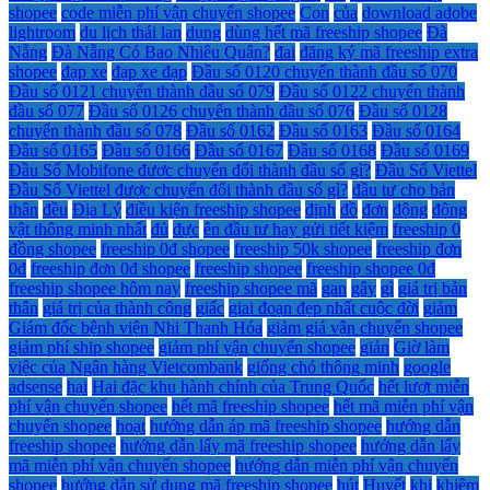
shopee
code miễn phí vận chuyển shopee
Con
của
download adobe
lightroom
du lịch thái lan
dụng
dùng hết mã freeship shopee
Đà
Nẵng
Đà Nẵng Có Bao Nhiêu Quận?
đai
đăng ký mã freeship extra
shopee
đạp xe
đạp xe đạp
Đầu số 0120 chuyển thành đầu số 070
Đầu số 0121 chuyển thành đầu số 079
Đầu số 0122 chuyển thành
đầu số 077
Đầu số 0126 chuyển thành đầu số 076
Đầu số 0128
chuyển thành đầu số 078
Đầu số 0162
Đầu số 0163
Đầu số 0164
Đầu số 0165
Đầu số 0166
Đầu số 0167
Đầu số 0168
Đầu số 0169
Đầu Số Mobifone được chuyển đổi thành đầu số gì?
Đầu Số Viettel
Đầu Số Viettel được chuyển đổi thành đầu số gì?
đầu tư cho bản
thân
đều
Địa Lý
điều kiện freeship shopee
định
đồ
đơn
động
động
vật thông minh nhất
đủ
đực
ên đầu tư hay gửi tiết kiệm
freeship 0
đồng shopee
freeship 0đ shopee
freeship 50k shopee
freeship đơn
0đ
freeship đơn 0đ shopee
freeship shopee
freeship shopee 0đ
freeship shopee hôm nay
freeship shopee mã
gan
gây
gì
giá trị bản
thân
giá trị của thành công
giấc
giai đoạn đẹp nhất cuộc đời
giảm
Giám đốc bệnh viện Nhi Thanh Hóa
giảm giá vận chuyển shopee
giảm phí ship shopee
giảm phí vận chuyển shopee
giản
Giờ làm
việc của Ngân hàng Vietcombank
giống chó thông minh
google
adsense
hại
Hai đặc khu hành chính của Trung Quốc
hết lượt miễn
phí vận chuyển shopee
hết mã freeship shopee
hết mã miễn phí vận
chuyển shopee
hoạt
hướng dẫn áp mã freeship shopee
hướng dẫn
freeship shopee
hướng dẫn lấy mã freeship shopee
hướng dẫn lấy
mã miễn phí vận chuyển shopee
hướng dẫn miễn phí vận chuyển
shopee
hướng dẫn sử dụng mã freeship shopee
hút
Huyết
khi
khiêm