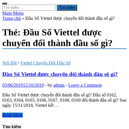
Tìm
kiếm
Main Menu
cho:
Trang chủ
»
Đầu Số Viettel được chuyển đổi thành đầu số gì?
Thẻ:
Đầu Số Viettel được
chuyển đổi thành đầu số gì?
Nổi Bật
/
Viettel Chuyển Đổi Đầu Số
Đầu Số Viettel được chuyển đổi thành đầu số gì?
03/06/2019
12/10/2019
-
by
admin
-
Leave a Comment
Đầu Số Viettel được chuyển đổi thành đầu số gì? Đầu số 0162,
0163, 0164, 0165, 0166, 0167, 0168, 0169 đổi thành đầu số gì? Sau
ngày 15/11/2018, Viettel kết …
Đầu
Read More
Số
Viettel
Tìm kiếm