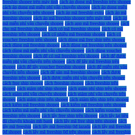
freeship shopee trên máy tính
cách áp dụng mã freeship trên shopee
cách áp dụng mã miễn phí vận chuyển shopee
cách áp dụng miễn
phí vận chuyển trên shopee
cách áp mã freeship extra
cách áp mã
freeship shopee
cách áp mã freeship shopee trên máy tính
cách áp
mã miễn phí vận chuyển shopee
cách app mã freeship shopee
cách
cho mã freeship shopee
cách có mã freeship shopee
cách có mã
freeship trên shopee
cách có nhiều mã freeship shopee
cách có
voucher freeship trên shopee
cách dùng mã free ship trên shopee
cách dùng mã freeship shopee
cách dùng mã freeship trên shopee
cách dùng mã miễn phí vận chuyển shopee
cách dùng voucher
freeship shopee
cách để có mã freeship trên shopee
cách để được
miễn phí vận chuyển trên shopee
cách để lấy mã freeship trên
shopee
cách để lấy voucher freeship shopee
cách để miễn phí vận
chuyển trên shopee
cách để săn mã freeship shopee
cách được
freeship trên shopee
cách được miễn phí vận chuyển trên shopee
cách free ship shopee
cách freeship shopee
cách freeship trên
shopee
cách giảm phí ship shopee
cách giảm phí ship trên shopee
cách giảm phí vận chuyển shopee
cách giảm phí vận chuyển trên
shopee
cách giảm ship trên shopee
cách giảm tiền ship trên shopee
cách kiếm mã freeship shopee
cách kiếm mã freeship trên shopee
cách kiếm mã miễn phí vận chuyển shopee
cách kiếm voucher
freeship trên shopee
cách lấy free ship trên shopee
cách lấy lại tiền
đã chuyển khoản mb bank
cách lấy mã free ship trên shopee
cách
lấy mã freeship
cách lấy mã freeship 0đ lazada
cách lấy mã freeship
0đ shopee
cách lấy mã freeship 0đ trên shopee
cách lấy mã freeship