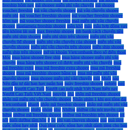
freeship hôm nay
mã shopee miễn phí vận chuyển
mã shopee
voucher freeship
mã vận chuyển shopee
mã vận chuyển shopee
miễn phí
mã voucher freeship shopee
mã voucher freeship shopee
hôm nay
mã voucher shopee freeship
maã miễn phí vận chuyển
shopee
magiamgia freeship shopee
mận khô
máu
mẫu hợp đồng vay
tiền không lãi suất
max freeship shopee
mb bank cách chuyển tiền
miễn phí ship shopee
miễn phí ship trên shopee
miễn phí vận
chuyển 0đ shopee
miễn phí vận chuyển của shopee
miễn phí vận
chuyển shopee
miễn phí vận chuyển trên shopee
miễn ship shopee
miễn ship trên shopee
mở tài khoản Vietcombank theo số điện thoại
Móc
mua hàng shopee free ship
mua hàng shopee miễn phí vận
chuyển
mua hàng trên shopee có được miễn phí vận chuyển
mua
mã freeship extra
mua mã freeship extra shopee
mua mã freeship
shopee
mua mã freeship shopee bằng xu
mua mã miễn phí vận
chuyển shopee
mua shopee miễn phí vận chuyển
mũi
Muỗi
nào
Nên đầu tư dài hạn hay ngắn hạn
ngày freeship shopee
nghiến
ngủ
người
Người Cao Tuổi
Người cao tuổi nhất Việt Nam hiện nay
Người Cao Tuổi Việt Nam
nguyên
nhà
nhận mã freeship shopee
nhận mã miễn phí vận chuyển shopee
Nhấn phím 1 khi gọi tổng đài
Vietcombank
nhanh
nhập mã freeship shopee
nhập mã miễn phí vận
chuyển shopee
nhiêu
nhóm
như
Những
những câu nói truyền cảm
hứng
những mã freeship shopee
những mã freeship trên shopee
nịt
nốt
nuôi dưỡng tâm hồn
ở
ổn
phi van chuyen shopee
quá
quà tặng
cuộc sống hay nhất
Quà tặng cuộc sống hay nhất dành tặng cho bạn