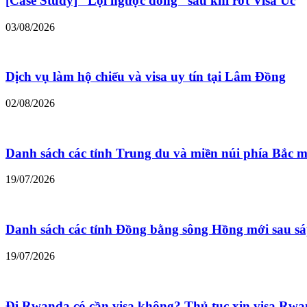
[Case Study] “Lội ngược dòng” sau khi rớt Visa Úc
03/08/2026
Dịch vụ làm hộ chiếu và visa uy tín tại Lâm Đồng
02/08/2026
Danh sách các tỉnh Trung du và miền núi phía Bắc m
19/07/2026
Danh sách các tỉnh Đồng bằng sông Hồng mới sau s
19/07/2026
Đi Rwanda có cần visa không? Thủ tục xin visa Rw