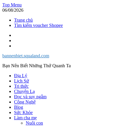
Skip
Top Menu
to
06/08/2026
content
Trang chủ
Tìm kiếm voucher Shopee
Facebook
Twitter
Instagram
bannenbiet.squaland.com
Bạn Nên Biết Những Thứ Quanh Ta
Địa Lý
Lịch Sử
Tri thức
Chuyện Lạ
Đọc và suy ngẫm
Công Nghệ
Blog
Sức Khỏe
Làm cha mẹ
Nuôi con