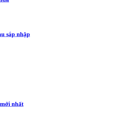
au sáp nhập
l mới nhất