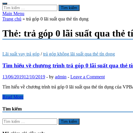
Tìm
kiếm
Main Menu
cho:
Trang chủ
»
trả góp 0 lãi suất qua thẻ tín dụng
Thẻ:
trả góp 0 lãi suất qua thẻ 
Lãi suất vay trả góp
/
trả góp không lãi suất qua thẻ tín dụng
Tìm hiểu về chương trình trả góp 0 lãi suất qua thẻ
13/06/2019
12/10/2019
-
by
admin
-
Leave a Comment
Tìm hiểu về chương trình trả góp 0 lãi suất qua thẻ tín dụng của V
Tìm
Read More
hiểu
về
Tìm kiếm
chương
trình
Tìm
trả
kiếm
góp
cho: