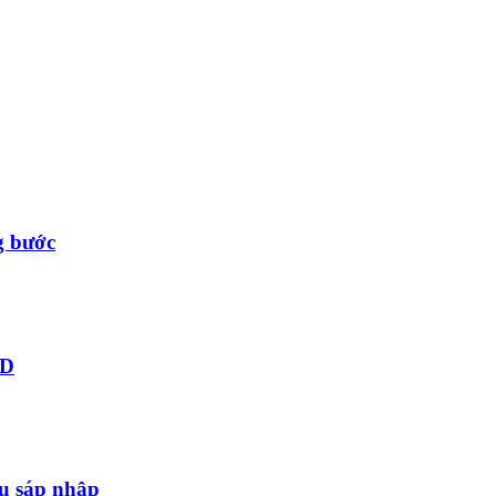
g bước
ID
au sáp nhập