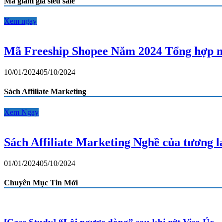
Mã giảm giá siêu sale
0
lãi
suất
Xem ngay
qua
thẻ
tín
Mã Freeship Shopee Năm 2024 Tổng hợp m
dụng
của
10/01/2024
05/10/2024
VPBank
Sách Affiliate Marketing
Xem Ngay
Sách Affiliate Marketing Nghề của tương 
01/01/2024
05/10/2024
Chuyên Mục Tin Mới