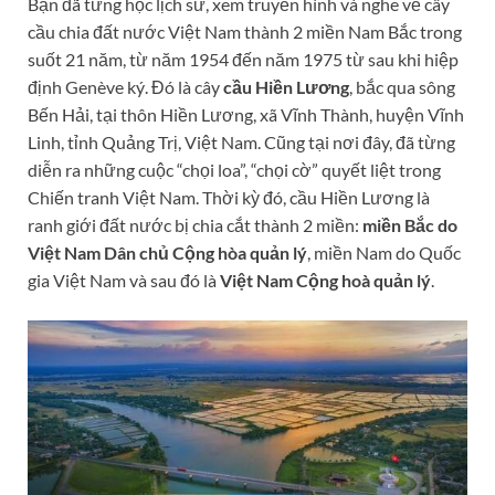
Bạn đã từng học lịch sử, xem truyền hình và nghe về cây
cầu chia đất nước Việt Nam thành 2 miền Nam Bắc trong
suốt 21 năm, từ năm 1954 đến năm 1975 từ sau khi hiệp
định Genève ký. Đó là cây
cầu Hiền Lương
, bắc qua sông
Bến Hải, tại thôn Hiền Lương, xã Vĩnh Thành, huyện Vĩnh
Linh, tỉnh Quảng Trị, Việt Nam. Cũng tại nơi đây, đã từng
diễn ra những cuộc “chọi loa”, “chọi cờ” quyết liệt trong
Chiến tranh Việt Nam. Thời kỳ đó, cầu Hiền Lương là
ranh giới đất nước bị chia cắt thành 2 miền:
miền Bắc do
Việt Nam Dân chủ Cộng hòa quản lý
, miền Nam do Quốc
gia Việt Nam và sau đó là
Việt Nam Cộng hoà quản lý
.