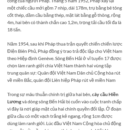
công của người Pháp. Tháng 5 năm 1952, Pháp xây lại
một chiếc cầu mới gồm 7 nhịp, dài 178m, trụ bằng bê tông
cốt thép, dầm cầu bằng thép, mặt lát bằng gỗ thông, rộng
4m, hai bên có thành chắn cao 1,2m, trọng tải cầu tối đa là
18 tấn.
Năm 1954, sau khi Pháp thua trận quyết chiến chiến lược
Điện Biên Phủ, Pháp đồng ý trao trả độc lập cho Việt Nam
theo Hiệp định Genève. Sông Bến Hải ở vĩ tuyến 17 được
chọn làm ranh giới chia Việt Nam thành hai vùng tập
trung quân sự: Quân đội Việt Nam Dân chủ Cộng hòa rút
về miền Bắc, quân đội Liên hiệp Pháp rút về miền Nam
Trong sự mâu thuẫn chính trị giữa hai bên,
cây cầu Hiền
Lương
và dòng sông Bến Hải bị cuốn vào cuộc tranh chấp
vì đây là nơi giáp mặt của hai chính quyền đối lập. Ở đoạn
giữa cầu có một vạch trắng kẻ ngang, rộng 1cm được
dùng làm ranh giới. Lúc đầu Việt Nam Cộng hòa chủ động