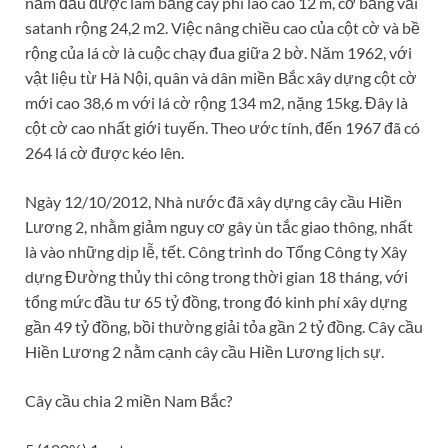
năm đầu được làm bằng cây phi lao cao 12 m, cờ bằng vải
satanh rộng 24,2 m­­­2. Việc nâng chiều cao của cột cờ và bề
rộng của lá cờ là cuộc chạy đua giữa 2 bờ. Năm 1962, với
vật liệu từ Hà Nội, quân và dân miền Bắc xây dựng cột cờ
mới cao 38,6 m với lá cờ rộng 134 m2, nặng 15kg. Đây là
cột cờ cao nhất giới tuyến. Theo ước tính, đến 1967 đã có
264 lá cờ được kéo lên.
Ngày 12/10/2012, Nhà nước đã xây dựng cây cầu Hiền
Lương 2, nhằm giảm nguy cơ gây ùn tắc giao thông, nhất
là vào những dịp lễ, tết. Công trình do Tổng Công ty Xây
dựng Đường thủy thi công trong thời gian 18 tháng, với
tổng mức đầu tư 65 tỷ đồng, trong đó kinh phí xây dựng
gần 49 tỷ đồng, bồi thường giải tỏa gần 2 tỷ đồng. Cây cầu
Hiền Lương 2 nằm cạnh cây cầu Hiền Lương lịch sự.
Cây cầu chia 2 miền Nam Bắc?