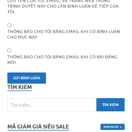
LƯU TÊN CỦA TÔI, EMAIL, VÀ TRANG WEB TRONG
TRÌNH DUYỆT NÀY CHO LẦN BÌNH LUẬN KẾ TIẾP CỦA
TÔI.
THÔNG BÁO CHO TÔI BẰNG EMAIL KHI CÓ BÌNH LUẬN
CHO MỤC NÀY
THÔNG BÁO CHO TÔI BẰNG EMAIL KHI CÓ BÀI ĐĂNG
MỚI
TÌM KIẾM
MÃ GIẢM GIÁ SIÊU SALE
XEM NGAY