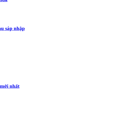
au sáp nhập
l mới nhất