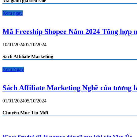
Mã giảm giá siêu sale
mã
miễn
phí
Xem ngay
vận
chuyển
Shopee
Mã Freeship Shopee Năm 2024 Tổng hợp m
mới
nhất
10/01/2024
05/10/2024
Sách Affiliate Marketing
Xem Ngay
Sách Affiliate Marketing Nghề của tương 
01/01/2024
05/10/2024
Chuyên Mục Tin Mới