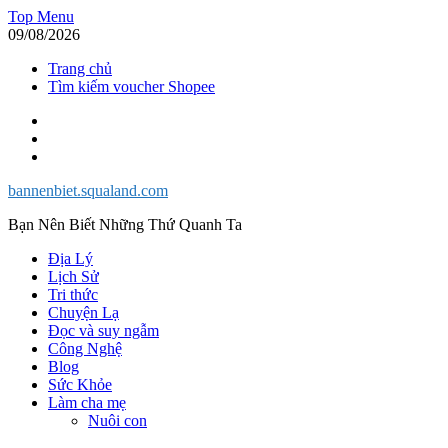
Skip
Top Menu
to
09/08/2026
content
Trang chủ
Tìm kiếm voucher Shopee
Facebook
Twitter
Instagram
bannenbiet.squaland.com
Bạn Nên Biết Những Thứ Quanh Ta
Địa Lý
Lịch Sử
Tri thức
Chuyện Lạ
Đọc và suy ngẫm
Công Nghệ
Blog
Sức Khỏe
Làm cha mẹ
Nuôi con