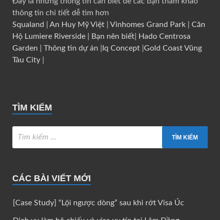
Đây là những thông tin cần biết để các bạn tham khảo
thông tin chi tiết dễ tìm hơn
Squaland
|
An Huy Mỹ Việt
|
Vinhomes Grand Park
|
Căn
Hộ Lumiere Riverside
|
Bạn nên biết
|
Hado Centrosa
Garden
|
Thông tin dự án
|
Iq Concept
|
Gold Coast Vũng
Tàu City
|
TÌM KIẾM
CÁC BÀI VIẾT MỚI
[Case Study] “Lội ngược dòng” sau khi rớt Visa Úc