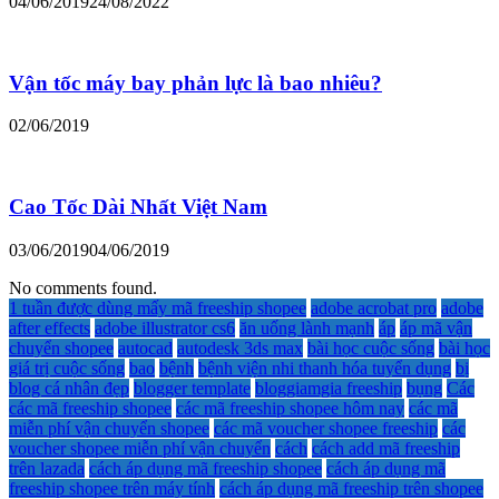
04/06/2019
24/08/2022
Vận tốc máy bay phản lực là bao nhiêu?
02/06/2019
Cao Tốc Dài Nhất Việt Nam
03/06/2019
04/06/2019
No comments found.
1 tuần được dùng mấy mã freeship shopee
adobe acrobat pro
adobe
after effects
adobe illustrator cs6
ăn uống lành mạnh
áp
áp mã vận
chuyển shopee
autocad
autodesk 3ds max
bài học cuộc sống
bài học
giá trị cuộc sống
bao
bệnh
bệnh viện nhi thanh hóa tuyển dụng
bị
blog cá nhân đẹp
blogger template
bloggiamgia freeship
bụng
Các
các mã freeship shopee
các mã freeship shopee hôm nay
các mã
miễn phí vận chuyển shopee
các mã voucher shopee freeship
các
voucher shopee miễn phí vận chuyển
cách
cách add mã freeship
trên lazada
cách áp dụng mã freeship shopee
cách áp dụng mã
freeship shopee trên máy tính
cách áp dụng mã freeship trên shopee