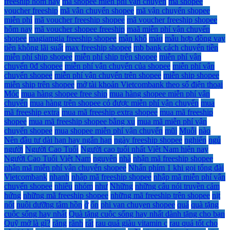
freeship hôm nay
mã shopee miễn phí vận chuyển
mã shopee
voucher freeship
mã vận chuyển shopee
mã vận chuyển shopee
miễn phí
mã voucher freeship shopee
mã voucher freeship shopee
hôm nay
mã voucher shopee freeship
maã miễn phí vận chuyển
shopee
magiamgia freeship shopee
mận khô
máu
mẫu hợp đồng vay
tiền không lãi suất
max freeship shopee
mb bank cách chuyển tiền
miễn phí ship shopee
miễn phí ship trên shopee
miễn phí vận
chuyển 0đ shopee
miễn phí vận chuyển của shopee
miễn phí vận
chuyển shopee
miễn phí vận chuyển trên shopee
miễn ship shopee
miễn ship trên shopee
mở tài khoản Vietcombank theo số điện thoại
Móc
mua hàng shopee free ship
mua hàng shopee miễn phí vận
chuyển
mua hàng trên shopee có được miễn phí vận chuyển
mua
mã freeship extra
mua mã freeship extra shopee
mua mã freeship
shopee
mua mã freeship shopee bằng xu
mua mã miễn phí vận
chuyển shopee
mua shopee miễn phí vận chuyển
mũi
Muỗi
nào
Nên đầu tư dài hạn hay ngắn hạn
ngày freeship shopee
nghiến
ngủ
người
Người Cao Tuổi
Người cao tuổi nhất Việt Nam hiện nay
Người Cao Tuổi Việt Nam
nguyên
nhà
nhận mã freeship shopee
nhận mã miễn phí vận chuyển shopee
Nhấn phím 1 khi gọi tổng đài
Vietcombank
nhanh
nhập mã freeship shopee
nhập mã miễn phí vận
chuyển shopee
nhiêu
nhóm
như
Những
những câu nói truyền cảm
hứng
những mã freeship shopee
những mã freeship trên shopee
nịt
nốt
nuôi dưỡng tâm hồn
ở
ổn
phi van chuyen shopee
quá
quà tặng
cuộc sống hay nhất
Quà tặng cuộc sống hay nhất dành tặng cho bạn
Quỹ mở là gì?
răng
rãnh
rất
rau quả giàu vitamin c
rau quả tốt cho