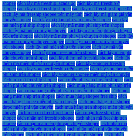
shopee
cách lấy mã freeship lazada 0đ
cách lấy mã freeship ở
shopee
cách lấy mã freeship shopee
cách lấy mã freeship shopee 0đ
cách lấy mã freeship shopee trên máy tính
cách lấy mã giảm giá vận
chuyển shopee
cách lấy mã giảm phí vận chuyển shopee
cách lấy
mã miễn phí ship shopee
cách lấy mã miễn phí ship trên shopee
cách lấy mã miễn phí vận chuyển
cách lấy mã miễn phí vận chuyển
50k trên shopee
cách lấy mã miễn phí vận chuyển ở shopee
cách lấy
mã miễn phí vận chuyển shopee
cách lấy mã miễn phí vận chuyển
trên shopee
cách lấy mã miễn ship trên shopee
cách lấy mã vận
chuyển shopee
cách lấy mac freeship trên shopee
cách lấy miễn phí
vận chuyển trên shopee
cách lấy thêm mã freeship shopee
cách lấy
thêm mã miễn phí vận chuyển shopee
cách lấy voucher freeship
shopee
cách lấy voucher freeship trên shopee
cách lấy voucher miễn
phí ship trên shopee
cách lấy voucher shopee miễn phí vận chuyển
cách lưu mã freeship shopee
cách miễn phí vận chuyển shopee
cách
miễn phí vận chuyển trên shopee
cách mua hàng miễn phí ship trên
shopee
cách mua hàng miễn phí vận chuyển trên shopee
cách mua
hàng miễn ship trên shopee
cách mua hàng shopee free ship
cách
mua hàng shopee miễn phí vận chuyển
cách mua hàng trên shopee
được miễn phí vận chuyển
cách mua hàng trên shopee miễn phí vận
chuyển
cách mua mã freeship shopee
cách nhận free ship trên
shopee
cách nhận mã freeship shopee
cách nhận mã freeship trên
shopee
cách nhận mã miễn phí vận chuyển shopee
cách nhận mã
miễn phí vận chuyển trên shopee
cách nhận miễn phí vận chuyển
trên shopee
cách nhận thêm mã free ship trên shopee
cách nhận