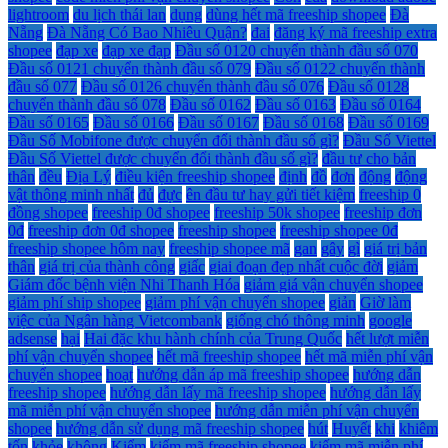
lightroom
du lịch thái lan
dụng
dùng hết mã freeship shopee
Đà
Nẵng
Đà Nẵng Có Bao Nhiêu Quận?
đai
đăng ký mã freeship extra
shopee
đạp xe
đạp xe đạp
Đầu số 0120 chuyển thành đầu số 070
Đầu số 0121 chuyển thành đầu số 079
Đầu số 0122 chuyển thành
đầu số 077
Đầu số 0126 chuyển thành đầu số 076
Đầu số 0128
chuyển thành đầu số 078
Đầu số 0162
Đầu số 0163
Đầu số 0164
Đầu số 0165
Đầu số 0166
Đầu số 0167
Đầu số 0168
Đầu số 0169
Đầu Số Mobifone được chuyển đổi thành đầu số gì?
Đầu Số Viettel
Đầu Số Viettel được chuyển đổi thành đầu số gì?
đầu tư cho bản
thân
đều
Địa Lý
điều kiện freeship shopee
định
đồ
đơn
động
động
vật thông minh nhất
đủ
đực
ên đầu tư hay gửi tiết kiệm
freeship 0
đồng shopee
freeship 0đ shopee
freeship 50k shopee
freeship đơn
0đ
freeship đơn 0đ shopee
freeship shopee
freeship shopee 0đ
freeship shopee hôm nay
freeship shopee mã
gan
gây
gì
giá trị bản
thân
giá trị của thành công
giấc
giai đoạn đẹp nhất cuộc đời
giảm
Giám đốc bệnh viện Nhi Thanh Hóa
giảm giá vận chuyển shopee
giảm phí ship shopee
giảm phí vận chuyển shopee
giản
Giờ làm
việc của Ngân hàng Vietcombank
giống chó thông minh
google
adsense
hại
Hai đặc khu hành chính của Trung Quốc
hết lượt miễn
phí vận chuyển shopee
hết mã freeship shopee
hết mã miễn phí vận
chuyển shopee
hoạt
hướng dẫn áp mã freeship shopee
hướng dẫn
freeship shopee
hướng dẫn lấy mã freeship shopee
hướng dẫn lấy
mã miễn phí vận chuyển shopee
hướng dẫn miễn phí vận chuyển
shopee
hướng dẫn sử dụng mã freeship shopee
hút
Huyết
khi
khiêm
tốn
khỏe
không
Kiểm
kiếm mã freeship shopee
kiếm mã miễn phí