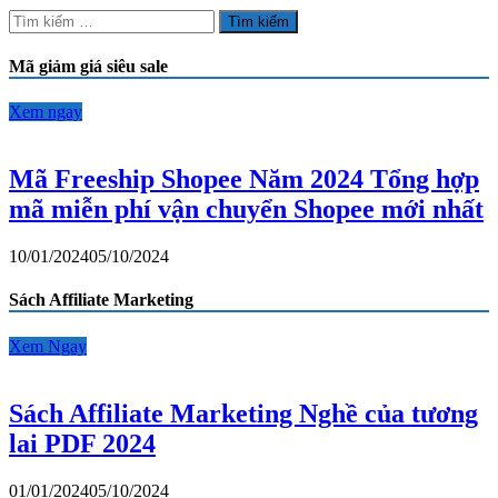
2024
Tìm
Tổng
kiếm
hợp
cho:
Mã giảm giá siêu sale
mã
miễn
phí
Xem ngay
vận
chuyển
Shopee
Mã Freeship Shopee Năm 2024 Tổng hợp
mới
mã miễn phí vận chuyển Shopee mới nhất
nhất
10/01/2024
05/10/2024
Sách Affiliate Marketing
Xem Ngay
Sách Affiliate Marketing Nghề của tương
lai PDF 2024
01/01/2024
05/10/2024