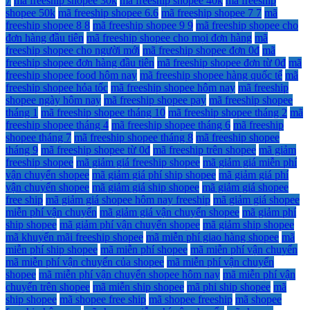
7
mã freeship shopee 30k
mã freeship shopee 40k
mã freeship
shopee 50k
mã freeship shopee 6.6
mã freeship shopee 7 7
mã
freeship shopee 8 8
mã freeship shopee 9 9
mã freeship shopee cho
đơn hàng đầu tiên
mã freeship shopee cho mọi đơn hàng
mã
freeship shopee cho người mới
mã freeship shopee đơn 0đ
mã
freeship shopee đơn hàng đầu tiên
mã freeship shopee đơn từ 0đ
mã
freeship shopee food hôm nay
mã freeship shopee hàng quốc tế
mã
freeship shopee hỏa tốc
mã freeship shopee hôm nay
mã freeship
shopee ngày hôm nay
mã freeship shopee pay
mã freeship shopee
tháng 1
mã freeship shopee tháng 10
mã freeship shopee tháng 2
mã
freeship shopee tháng 4
mã freeship shopee tháng 6
mã freeship
shopee tháng 7
mã freeship shopee tháng 8
mã freeship shopee
tháng 9
mã freeship shopee từ 0đ
mã freeship trên shopee
mã giảm
freeship shopee
mã giảm giá freeship shopee
mã giảm giá miễn phí
vận chuyển shopee
mã giảm giá phí ship shopee
mã giảm giá phí
vận chuyển shopee
mã giảm giá ship shopee
mã giảm giá shopee
free ship
mã giảm giá shopee hôm nay freeship
mã giảm giá shopee
miễn phí vận chuyển
mã giảm giá vận chuyển shopee
mã giảm phí
ship shopee
mã giảm phí vận chuyển shopee
mã giảm ship shopee
mã khuyến mãi freeship shopee
mã miễn phí giao hàng shopee
mã
miễn phí ship shopee
mã miễn phí shopee
mã miễn phí vận chuyển
mã miễn phí vận chuyển của shopee
mã miễn phí vận chuyển
shopee
mã miễn phí vận chuyển shopee hôm nay
mã miễn phí vận
chuyển trên shopee
mã miễn ship shopee
mã phi ship shopee
mã
ship shopee
mã shopee free ship
mã shopee freeship
mã shopee