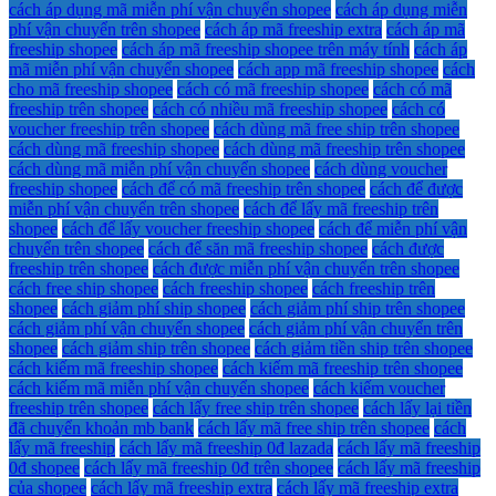
cách áp dụng mã miễn phí vận chuyển shopee
cách áp dụng miễn
phí vận chuyển trên shopee
cách áp mã freeship extra
cách áp mã
freeship shopee
cách áp mã freeship shopee trên máy tính
cách áp
mã miễn phí vận chuyển shopee
cách app mã freeship shopee
cách
cho mã freeship shopee
cách có mã freeship shopee
cách có mã
freeship trên shopee
cách có nhiều mã freeship shopee
cách có
voucher freeship trên shopee
cách dùng mã free ship trên shopee
cách dùng mã freeship shopee
cách dùng mã freeship trên shopee
cách dùng mã miễn phí vận chuyển shopee
cách dùng voucher
freeship shopee
cách để có mã freeship trên shopee
cách để được
miễn phí vận chuyển trên shopee
cách để lấy mã freeship trên
shopee
cách để lấy voucher freeship shopee
cách để miễn phí vận
chuyển trên shopee
cách để săn mã freeship shopee
cách được
freeship trên shopee
cách được miễn phí vận chuyển trên shopee
cách free ship shopee
cách freeship shopee
cách freeship trên
shopee
cách giảm phí ship shopee
cách giảm phí ship trên shopee
cách giảm phí vận chuyển shopee
cách giảm phí vận chuyển trên
shopee
cách giảm ship trên shopee
cách giảm tiền ship trên shopee
cách kiếm mã freeship shopee
cách kiếm mã freeship trên shopee
cách kiếm mã miễn phí vận chuyển shopee
cách kiếm voucher
freeship trên shopee
cách lấy free ship trên shopee
cách lấy lại tiền
đã chuyển khoản mb bank
cách lấy mã free ship trên shopee
cách
lấy mã freeship
cách lấy mã freeship 0đ lazada
cách lấy mã freeship
0đ shopee
cách lấy mã freeship 0đ trên shopee
cách lấy mã freeship
của shopee
cách lấy mã freeship extra
cách lấy mã freeship extra