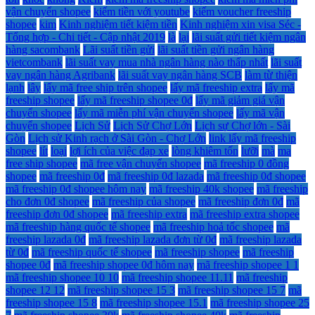
vận chuyển shopee
kiếm tiền với youtube
kiếm voucher freeship
shopee
kim
Kinh nghiệm tiết kiệm tiền
Kinh nghiệm xin visa Séc -
Tổng hợp - Chi tiết - Cập nhật 2019
là
lại
lãi suất gửi tiết kiệm ngân
hàng sacombank
Lãi suất tiền gửi
lãi suất tiền gửi ngân hàng
vietcombank
lãi suất vay mua nhà ngân hàng nào thấp nhất
lãi suất
vay ngân hàng Agribank
lãi suất vay ngân hàng SCB
làm từ thiện
lạnh
lây
lấy mã free ship trên shopee
lấy mã freeship extra
lấy mã
freeship shopee
lấy mã freeship shopee 0đ
lấy mã giảm giá vận
chuyển shopee
lấy mã miễn phí vận chuyển shopee
lấy mã vận
chuyển shopee
Lịch Sử
Lịch Sử Chợ Lớn
Lịch sự Chợ lớn - Sài
Gòn
Lịch sử Kinh rạch ở Sài Gòn - Chợ Lớn
link lấy mã freeship
shopee
lít
loại
lợi ích của việc đạp xe
lòng khiêm tốn
lưỡi
mà
ma
free ship shopee
mã free vận chuyển shopee
mã freeship 0 đồng
shopee
mã freeship 0đ
mã freeship 0đ lazada
mã freeship 0đ shopee
mã freeship 0đ shopee hôm nay
mã freeship 40k shopee
mã freeship
cho đơn 0đ shopee
mã freeship của shopee
mã freeship đơn 0đ
mã
freeship đơn 0đ shopee
mã freeship extra
mã freeship extra shopee
mã freeship hàng quốc tế shopee
mã freeship hoả tốc shopee
mã
freeship lazada 0đ
mã freeship lazada đơn từ 0đ
mã freeship lazada
từ 0đ
mã freeship quốc tế shopee
mã freeship shopee
mã freeship
shopee 0đ
mã freeship shopee 0đ hôm nay
mã freeship shopee 1 1
mã freeship shopee 10 10
mã freeship shopee 11.11
mã freeship
shopee 12 12
mã freeship shopee 15 3
mã freeship shopee 15 7
mã
freeship shopee 15 8
mã freeship shopee 15.1
mã freeship shopee 25