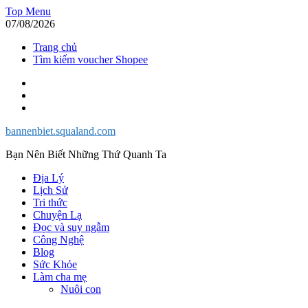
Skip
Top Menu
to
07/08/2026
content
Trang chủ
Tìm kiếm voucher Shopee
Facebook
Twitter
Instagram
bannenbiet.squaland.com
Bạn Nên Biết Những Thứ Quanh Ta
Địa Lý
Lịch Sử
Tri thức
Chuyện Lạ
Đọc và suy ngẫm
Công Nghệ
Blog
Sức Khỏe
Làm cha mẹ
Nuôi con