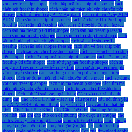
voucher freeship shopee
cách nhập mã free ship trên shopee
cách
nhập mã freeship shopee
cách nhập mã miễn phí vận chuyển trên
shopee
Cách rút tiền ở cây ATM Agribank
Cách rút tiền ở cây ATM
BIDV
cách săn free ship trên shopee
cách săn hàng 1k trên shopee
freeship
cách săn mã freeship
cách săn mã freeship 0đ trên lazada
cách săn mã freeship 0đ trên shopee
cách săn mã freeship lazada
cách săn mã freeship shopee
cách săn mã freeship trên shopee
cách
săn mã miễn phí vận chuyển shopee
cách săn sale shopee 1k
freeship
cách săn sale shopee freeship
cách săn vé free ship trên
shopee
cách săn voucher freeship shopee
cách săn voucher freeship
trên shopee
cách sử dụng mã free ship trên shopee
cách sử dụng mã
freeship 0đ trên shopee
cách sử dụng mã freeship shopee
cách sử
dụng mã freeship shopee trên máy tính
cách sử dụng mã miễn phí
vận chuyển shopee
cách sử dụng mã miễn phí vận chuyển trên
shopee
cách sử dụng miễn phí vận chuyển trên shopee
cách sử dụng
voucher freeship shopee
cách tìm mã freeship shopee
cách tìm mã
miễn phí vận chuyển trên shopee
cách tìm voucher freeship trên
shopee
cách tính lãi suất vay ngân hàng
Cách xóa nợ xấu thẻ tín
dụng
cân
Cao Tốc Dài Nhất Việt Nam
câu nói hay
câu nói tình yêu
cây ATM MBBank bình thạnh
Cây Cầu Dài
Cây cầu dài nhất thế
giới?
Cây Cầu Hồng Kông
Cây Cầu Thế Giới
cha là người tuyệt
vời nhất
chặt
chỉ
cho
chó con dễ thương
chó được ưa chuộng
cho
sinh viên vay tiền không lãi suất
Chủ tịch Fidel Castro
chữa
chung
chuyện ngắn cuộc sống
chuyện ngắn ý nghĩa
Có
code freeship
shopee
code miễn phí vận chuyển shopee
Con
của
download adobe