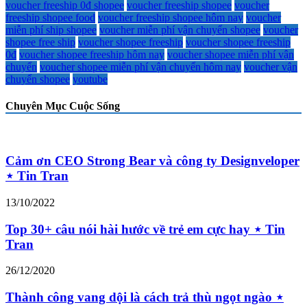
voucher freeship 0đ shopee
voucher freeship shopee
voucher
freeship shopee food
voucher freeship shopee hôm nay
voucher
miễn phí ship shopee
voucher miễn phí vận chuyển shopee
voucher
shopee free ship
voucher shopee freeship
voucher shopee freeship
0đ
voucher shopee freeship hôm nay
voucher shopee miễn phí vận
chuyển
voucher shopee miễn phí vận chuyển hôm nay
voucher vận
chuyển shopee
youtube
Chuyên Mục Cuộc Sống
Cảm ơn CEO Strong Bear và công ty Designveloper
⋆ Tin Tran
13/10/2022
Top 30+ câu nói hài hước về trẻ em cực hay ⋆ Tin
Tran
26/12/2020
Thành công vang dội là cách trả thù ngọt ngào ⋆