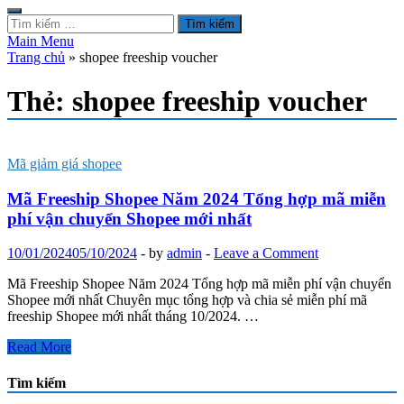
Tìm
kiếm
Main Menu
cho:
Trang chủ
»
shopee freeship voucher
Thẻ:
shopee freeship voucher
Mã giảm giá shopee
Mã Freeship Shopee Năm 2024 Tổng hợp mã miễn
phí vận chuyển Shopee mới nhất
10/01/2024
05/10/2024
-
by
admin
-
Leave a Comment
Mã Freeship Shopee Năm 2024 Tổng hợp mã miễn phí vận chuyển
Shopee mới nhất Chuyên mục tổng hợp và chia sẻ miễn phí mã
freeship Shopee mới nhất tháng 10/2024. …
Mã
Read More
Freeship
Shopee
Tìm kiếm
Năm