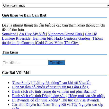
Chuyên
Mục
Nổi
Giới thiệu về Bạn Cần Biết
Bật
Đây là những thông tin cần biết để các bạn tham khảo thông tin chi
tiết dễ tìm hơn
Squaland
|
An Huy Mỹ Việt
|
Vinhomes Grand Park
|
Căn Hộ
Lumiere Riverside
|
Bạn nên biết
|
Hado Centrosa Garden
|
Thông
tin dự án
|
Iq Concept
|
Gold Coast Vũng Tàu City
|
Tìm kiếm
Tìm
kiếm
cho:
Các Bài Viết Mới
[Case Study] “Lội ngược dòng” sau khi rớt Visa Úc
Dịch vụ làm hộ chiếu và visa uy tín tại Lâm Đồng
Danh sách các tỉnh Trung du và miền núi phía Bắc mới
Danh sách các tỉnh Đồng bằng sông Hồng mới sau sáp nhập
Đi Rwanda có cần visa không? Thủ tục xin visa Rwanda
Các tỉnh Duyên hải Nam Trung Bộ và Tây Nguyên sau sáp
nhập