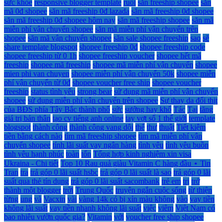
sức khỏe
responsive blogger template
ruồi
săn freeship shopee
săn
mã 0đ shopee
săn mã freeship 0đ lazada
săn mã freeship 0đ shopee
săn mã freeship 0đ shopee hôm nay
săn mã freeship shopee
săn mã
miễn phí vận chuyển shopee
săn mã miễn phí vận chuyển trên
shopee
săn mã vận chuyển shopee
săn sale shopee freeship
sao
sẽ
share template blogspot
shopee freeship 0đ
shopee freeship code
shopee freeship từ 0 1h
shopee freeship voucher
shopee hết mã
freeship
shopee mã freeship
shopee mã miễn phí vận chuyển
shopee
mien phi van chuyen
shopee miễn phí vận chuyển 50k
shopee miễn
phí vận chuyển từ 0đ
shopee voucher free ship
shopee voucher
freeship
status tình yêu
strong bear
sử dụng mã miễn phí vận chuyển
shopee
sử dụng miễn phí vận chuyển trên shopee
Sự thay da đổi thịt
của BĐS phía Tây Bắc thành phố
sức
sướng hay khổ
Tác
Tại
tăng
giá trị bản thân
tạo cv tiếng anh online
tay vợt số 1 thế giới
template
blogspot
thành công
thành công vang dội
thế
thư
thuật
Tiết kiệm
tiền bằng cách nào
tìm mã freeship shopee
tìm mã miễn phí vận
chuyển shopee
tính lãi suất vay ngân hàng
tình yêu
tình yêu buồn
tình yêu hạnh phúc
toàn
tổn
Tổng hợp kinh nghiệm xin visa
Ukraina - Chi tiết
Top 10 Rau quả giàu Vitamin C hàng đầu ⋆ Tin
Tran
tra
trả góp 0 lãi suất hsbc
trả góp 0 lãi suất là sao
trả góp 0 lãi
suất qua thẻ tín dụng
trả góp 0 lãi suất sacombank
trẻ em
trị
trở
thành một blogger
trời
Trung Quốc
truyện ngắn cuộc sống
từ thiện
từng
ung
và
Vacxin
vài
vàng 14k có bị xỉn màu không
vào
vay tiền
không lãi suất
vay tiền nhanh không lãi suất
việc
viêm
Việt Nam có
bao nhiêu vườn quốc gia?
Vitamin
với
voucher free ship shopee