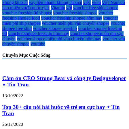
không lãi suất
vay tiền nhanh không lãi suất
việc
viêm
Việt Nam có
bao nhiêu vườn quốc gia?
Vitamin
với
voucher free ship shopee
voucher freeship 0đ shopee
voucher freeship shopee
voucher
freeship shopee food
voucher freeship shopee hôm nay
voucher
miễn phí ship shopee
voucher miễn phí vận chuyển shopee
voucher
shopee free ship
voucher shopee freeship
voucher shopee freeship
0đ
voucher shopee freeship hôm nay
voucher shopee miễn phí vận
chuyển
voucher shopee miễn phí vận chuyển hôm nay
voucher vận
chuyển shopee
youtube
Chuyên Mục Cuộc Sống
Cảm ơn CEO Strong Bear và công ty Designveloper
⋆ Tin Tran
13/10/2022
Top 30+ câu nói hài hước về trẻ em cực hay ⋆ Tin
Tran
26/12/2020