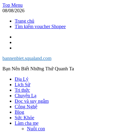
Skip
Top Menu
to
08/08/2026
content
Trang chủ
Tìm kiếm voucher Shopee
Facebook
Twitter
Instagram
bannenbiet.squaland.com
Bạn Nên Biết Những Thứ Quanh Ta
Địa Lý
Lịch Sử
Tri thức
Chuyện Lạ
Đọc và suy ngẫm
Công Nghệ
Blog
Sức Khỏe
Làm cha mẹ
Nuôi con