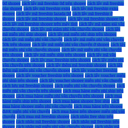
0đ shopee
cách lấy mã freeship 0đ trên shopee
cách lấy mã freeship
của shopee
cách lấy mã freeship extra
cách lấy mã freeship extra
shopee
cách lấy mã freeship lazada 0đ
cách lấy mã freeship ở
shopee
cách lấy mã freeship shopee
cách lấy mã freeship shopee 0đ
cách lấy mã freeship shopee trên máy tính
cách lấy mã giảm giá vận
chuyển shopee
cách lấy mã giảm phí vận chuyển shopee
cách lấy
mã miễn phí ship shopee
cách lấy mã miễn phí ship trên shopee
cách lấy mã miễn phí vận chuyển
cách lấy mã miễn phí vận chuyển
50k trên shopee
cách lấy mã miễn phí vận chuyển ở shopee
cách lấy
mã miễn phí vận chuyển shopee
cách lấy mã miễn phí vận chuyển
trên shopee
cách lấy mã miễn ship trên shopee
cách lấy mã vận
chuyển shopee
cách lấy mac freeship trên shopee
cách lấy miễn phí
vận chuyển trên shopee
cách lấy thêm mã freeship shopee
cách lấy
thêm mã miễn phí vận chuyển shopee
cách lấy voucher freeship
shopee
cách lấy voucher freeship trên shopee
cách lấy voucher miễn
phí ship trên shopee
cách lấy voucher shopee miễn phí vận chuyển
cách lưu mã freeship shopee
cách miễn phí vận chuyển shopee
cách
miễn phí vận chuyển trên shopee
cách mua hàng miễn phí ship trên
shopee
cách mua hàng miễn phí vận chuyển trên shopee
cách mua
hàng miễn ship trên shopee
cách mua hàng shopee free ship
cách
mua hàng shopee miễn phí vận chuyển
cách mua hàng trên shopee
được miễn phí vận chuyển
cách mua hàng trên shopee miễn phí vận
chuyển
cách mua mã freeship shopee
cách nhận free ship trên
shopee
cách nhận mã freeship shopee
cách nhận mã freeship trên
shopee
cách nhận mã miễn phí vận chuyển shopee
cách nhận mã