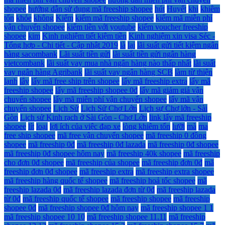
shopee
hướng dẫn sử dụng mã freeship shopee
hút
Huyết
khi
khiêm
tốn
khỏe
không
Kiểm
kiếm mã freeship shopee
kiếm mã miễn phí
vận chuyển shopee
kiếm tiền với youtube
kiếm voucher freeship
shopee
kim
Kinh nghiệm tiết kiệm tiền
Kinh nghiệm xin visa Séc -
Tổng hợp - Chi tiết - Cập nhật 2019
là
lại
lãi suất gửi tiết kiệm ngân
hàng sacombank
Lãi suất tiền gửi
lãi suất tiền gửi ngân hàng
vietcombank
lãi suất vay mua nhà ngân hàng nào thấp nhất
lãi suất
vay ngân hàng Agribank
lãi suất vay ngân hàng SCB
làm từ thiện
lạnh
lây
lấy mã free ship trên shopee
lấy mã freeship extra
lấy mã
freeship shopee
lấy mã freeship shopee 0đ
lấy mã giảm giá vận
chuyển shopee
lấy mã miễn phí vận chuyển shopee
lấy mã vận
chuyển shopee
Lịch Sử
Lịch Sử Chợ Lớn
Lịch sự Chợ lớn - Sài
Gòn
Lịch sử Kinh rạch ở Sài Gòn - Chợ Lớn
link lấy mã freeship
shopee
lít
loại
lợi ích của việc đạp xe
lòng khiêm tốn
lưỡi
mà
ma
free ship shopee
mã free vận chuyển shopee
mã freeship 0 đồng
shopee
mã freeship 0đ
mã freeship 0đ lazada
mã freeship 0đ shopee
mã freeship 0đ shopee hôm nay
mã freeship 40k shopee
mã freeship
cho đơn 0đ shopee
mã freeship của shopee
mã freeship đơn 0đ
mã
freeship đơn 0đ shopee
mã freeship extra
mã freeship extra shopee
mã freeship hàng quốc tế shopee
mã freeship hoả tốc shopee
mã
freeship lazada 0đ
mã freeship lazada đơn từ 0đ
mã freeship lazada
từ 0đ
mã freeship quốc tế shopee
mã freeship shopee
mã freeship
shopee 0đ
mã freeship shopee 0đ hôm nay
mã freeship shopee 1 1
mã freeship shopee 10 10
mã freeship shopee 11.11
mã freeship