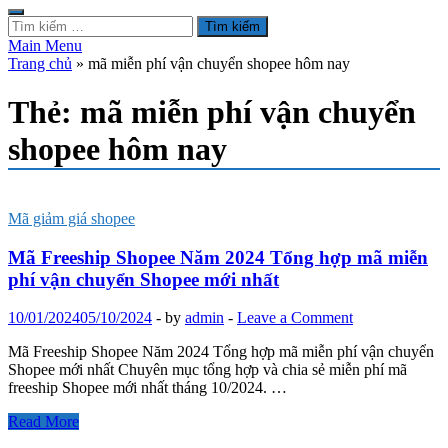
Tìm
kiếm
Main Menu
cho:
Trang chủ
»
mã miễn phí vận chuyển shopee hôm nay
Thẻ:
mã miễn phí vận chuyển
shopee hôm nay
Mã giảm giá shopee
Mã Freeship Shopee Năm 2024 Tổng hợp mã miễn
phí vận chuyển Shopee mới nhất
10/01/2024
05/10/2024
-
by
admin
-
Leave a Comment
Mã Freeship Shopee Năm 2024 Tổng hợp mã miễn phí vận chuyển
Shopee mới nhất Chuyên mục tổng hợp và chia sẻ miễn phí mã
freeship Shopee mới nhất tháng 10/2024. …
Mã
Read More
Freeship