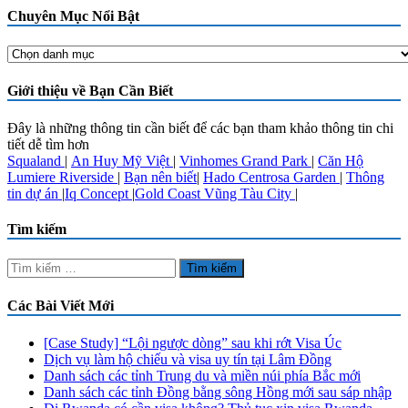
Chuyên Mục Nổi Bật
Chuyên
Mục
Nổi
Giới thiệu về Bạn Cần Biết
Bật
Đây là những thông tin cần biết để các bạn tham khảo thông tin chi
tiết dễ tìm hơn
Squaland
|
An Huy Mỹ Việt
|
Vinhomes Grand Park
|
Căn Hộ
Lumiere Riverside
|
Bạn nên biết
|
Hado Centrosa Garden
|
Thông
tin dự án
|
Iq Concept
|
Gold Coast Vũng Tàu City
|
Tìm kiếm
Tìm
kiếm
cho:
Các Bài Viết Mới
[Case Study] “Lội ngược dòng” sau khi rớt Visa Úc
Dịch vụ làm hộ chiếu và visa uy tín tại Lâm Đồng
Danh sách các tỉnh Trung du và miền núi phía Bắc mới
Danh sách các tỉnh Đồng bằng sông Hồng mới sau sáp nhập