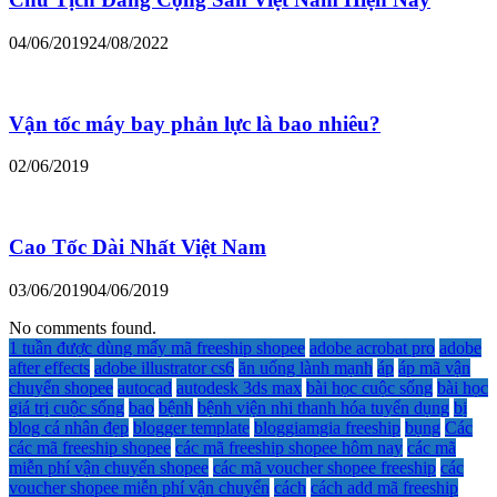
04/06/2019
24/08/2022
Vận tốc máy bay phản lực là bao nhiêu?
02/06/2019
Cao Tốc Dài Nhất Việt Nam
03/06/2019
04/06/2019
No comments found.
1 tuần được dùng mấy mã freeship shopee
adobe acrobat pro
adobe
after effects
adobe illustrator cs6
ăn uống lành mạnh
áp
áp mã vận
chuyển shopee
autocad
autodesk 3ds max
bài học cuộc sống
bài học
giá trị cuộc sống
bao
bệnh
bệnh viện nhi thanh hóa tuyển dụng
bị
blog cá nhân đẹp
blogger template
bloggiamgia freeship
bụng
Các
các mã freeship shopee
các mã freeship shopee hôm nay
các mã
miễn phí vận chuyển shopee
các mã voucher shopee freeship
các
voucher shopee miễn phí vận chuyển
cách
cách add mã freeship