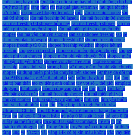
cuộc sống hay nhất
Quà tặng cuộc sống hay nhất dành tặng cho bạn
Quỹ mở là gì?
răng
rãnh
rất
rau quả giàu vitamin c
rau quả tốt cho
sức khỏe
responsive blogger template
ruồi
săn freeship shopee
săn
mã 0đ shopee
săn mã freeship 0đ lazada
săn mã freeship 0đ shopee
săn mã freeship 0đ shopee hôm nay
săn mã freeship shopee
săn mã
miễn phí vận chuyển shopee
săn mã miễn phí vận chuyển trên
shopee
săn mã vận chuyển shopee
săn sale shopee freeship
sao
sẽ
share template blogspot
shopee freeship 0đ
shopee freeship code
shopee freeship từ 0 1h
shopee freeship voucher
shopee hết mã
freeship
shopee mã freeship
shopee mã miễn phí vận chuyển
shopee
mien phi van chuyen
shopee miễn phí vận chuyển 50k
shopee miễn
phí vận chuyển từ 0đ
shopee voucher free ship
shopee voucher
freeship
status tình yêu
strong bear
sử dụng mã miễn phí vận chuyển
shopee
sử dụng miễn phí vận chuyển trên shopee
Sự thay da đổi thịt
của BĐS phía Tây Bắc thành phố
sức
sướng hay khổ
Tác
Tại
tăng
giá trị bản thân
tạo cv tiếng anh online
tay vợt số 1 thế giới
template
blogspot
thành công
thành công vang dội
thế
thư
thuật
Tiết kiệm
tiền bằng cách nào
tìm mã freeship shopee
tìm mã miễn phí vận
chuyển shopee
tính lãi suất vay ngân hàng
tình yêu
tình yêu buồn
tình yêu hạnh phúc
toàn
tổn
Tổng hợp kinh nghiệm xin visa
Ukraina - Chi tiết
Top 10 Rau quả giàu Vitamin C hàng đầu ⋆ Tin
Tran
tra
trả góp 0 lãi suất hsbc
trả góp 0 lãi suất là sao
trả góp 0 lãi
suất qua thẻ tín dụng
trả góp 0 lãi suất sacombank
trẻ em
trị
trở
thành một blogger
trời
Trung Quốc
truyện ngắn cuộc sống
từ thiện
từng
ung
và
Vacxin
vài
vàng 14k có bị xỉn màu không
vào
vay tiền