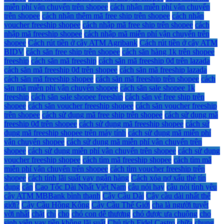
miễn phí vận chuyển trên shopee
cách nhận miễn phí vận chuyển
trên shopee
cách nhận thêm mã free ship trên shopee
cách nhận
voucher freeship shopee
cách nhập mã free ship trên shopee
cách
nhập mã freeship shopee
cách nhập mã miễn phí vận chuyển trên
shopee
Cách rút tiền ở cây ATM Agribank
Cách rút tiền ở cây ATM
BIDV
cách săn free ship trên shopee
cách săn hàng 1k trên shopee
freeship
cách săn mã freeship
cách săn mã freeship 0đ trên lazada
cách săn mã freeship 0đ trên shopee
cách săn mã freeship lazada
cách săn mã freeship shopee
cách săn mã freeship trên shopee
cách
săn mã miễn phí vận chuyển shopee
cách săn sale shopee 1k
freeship
cách săn sale shopee freeship
cách săn vé free ship trên
shopee
cách săn voucher freeship shopee
cách săn voucher freeship
trên shopee
cách sử dụng mã free ship trên shopee
cách sử dụng mã
freeship 0đ trên shopee
cách sử dụng mã freeship shopee
cách sử
dụng mã freeship shopee trên máy tính
cách sử dụng mã miễn phí
vận chuyển shopee
cách sử dụng mã miễn phí vận chuyển trên
shopee
cách sử dụng miễn phí vận chuyển trên shopee
cách sử dụng
voucher freeship shopee
cách tìm mã freeship shopee
cách tìm mã
miễn phí vận chuyển trên shopee
cách tìm voucher freeship trên
shopee
cách tính lãi suất vay ngân hàng
Cách xóa nợ xấu thẻ tín
dụng
cân
Cao Tốc Dài Nhất Việt Nam
câu nói hay
câu nói tình yêu
cây ATM MBBank bình thạnh
Cây Cầu Dài
Cây cầu dài nhất thế
giới?
Cây Cầu Hồng Kông
Cây Cầu Thế Giới
cha là người tuyệt
vời nhất
chặt
chỉ
cho
chó con dễ thương
chó được ưa chuộng
cho
sinh viên vay tiền không lãi suất
Chủ tịch Fidel Castro
chữa
chung