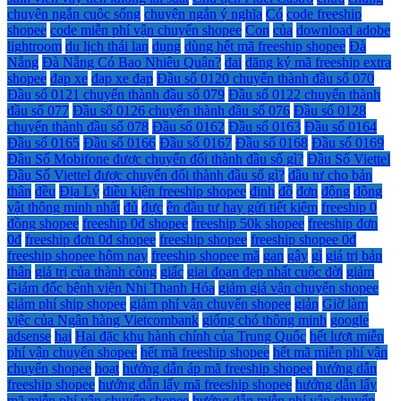
chuyện ngắn cuộc sống
chuyện ngắn ý nghĩa
Có
code freeship
shopee
code miễn phí vận chuyển shopee
Con
của
download adobe
lightroom
du lịch thái lan
dụng
dùng hết mã freeship shopee
Đà
Nẵng
Đà Nẵng Có Bao Nhiêu Quận?
đai
đăng ký mã freeship extra
shopee
đạp xe
đạp xe đạp
Đầu số 0120 chuyển thành đầu số 070
Đầu số 0121 chuyển thành đầu số 079
Đầu số 0122 chuyển thành
đầu số 077
Đầu số 0126 chuyển thành đầu số 076
Đầu số 0128
chuyển thành đầu số 078
Đầu số 0162
Đầu số 0163
Đầu số 0164
Đầu số 0165
Đầu số 0166
Đầu số 0167
Đầu số 0168
Đầu số 0169
Đầu Số Mobifone được chuyển đổi thành đầu số gì?
Đầu Số Viettel
Đầu Số Viettel được chuyển đổi thành đầu số gì?
đầu tư cho bản
thân
đều
Địa Lý
điều kiện freeship shopee
định
đồ
đơn
động
động
vật thông minh nhất
đủ
đực
ên đầu tư hay gửi tiết kiệm
freeship 0
đồng shopee
freeship 0đ shopee
freeship 50k shopee
freeship đơn
0đ
freeship đơn 0đ shopee
freeship shopee
freeship shopee 0đ
freeship shopee hôm nay
freeship shopee mã
gan
gây
gì
giá trị bản
thân
giá trị của thành công
giấc
giai đoạn đẹp nhất cuộc đời
giảm
Giám đốc bệnh viện Nhi Thanh Hóa
giảm giá vận chuyển shopee
giảm phí ship shopee
giảm phí vận chuyển shopee
giản
Giờ làm
việc của Ngân hàng Vietcombank
giống chó thông minh
google
adsense
hại
Hai đặc khu hành chính của Trung Quốc
hết lượt miễn
phí vận chuyển shopee
hết mã freeship shopee
hết mã miễn phí vận
chuyển shopee
hoạt
hướng dẫn áp mã freeship shopee
hướng dẫn
freeship shopee
hướng dẫn lấy mã freeship shopee
hướng dẫn lấy
mã miễn phí vận chuyển shopee
hướng dẫn miễn phí vận chuyển