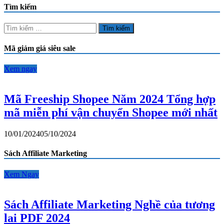
Shopee
Tìm kiếm
Năm
2024
Tìm
Tổng
kiếm
hợp
cho:
Mã giảm giá siêu sale
mã
miễn
phí
Xem ngay
vận
chuyển
Shopee
Mã Freeship Shopee Năm 2024 Tổng hợp
mới
mã miễn phí vận chuyển Shopee mới nhất
nhất
10/01/2024
05/10/2024
Sách Affiliate Marketing
Xem Ngay
Sách Affiliate Marketing Nghề của tương
lai PDF 2024