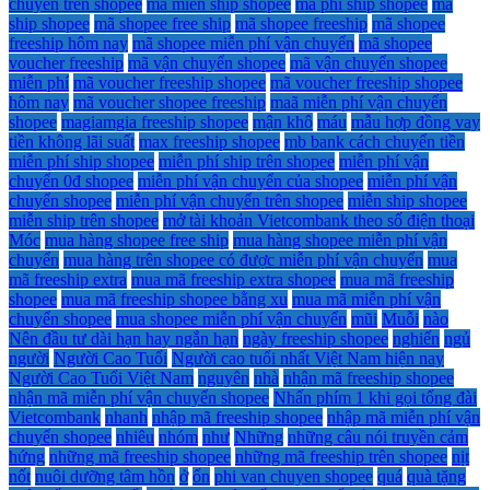
chuyển trên shopee
mã miễn ship shopee
mã phi ship shopee
mã
ship shopee
mã shopee free ship
mã shopee freeship
mã shopee
freeship hôm nay
mã shopee miễn phí vận chuyển
mã shopee
voucher freeship
mã vận chuyển shopee
mã vận chuyển shopee
miễn phí
mã voucher freeship shopee
mã voucher freeship shopee
hôm nay
mã voucher shopee freeship
maã miễn phí vận chuyển
shopee
magiamgia freeship shopee
mận khô
máu
mẫu hợp đồng vay
tiền không lãi suất
max freeship shopee
mb bank cách chuyển tiền
miễn phí ship shopee
miễn phí ship trên shopee
miễn phí vận
chuyển 0đ shopee
miễn phí vận chuyển của shopee
miễn phí vận
chuyển shopee
miễn phí vận chuyển trên shopee
miễn ship shopee
miễn ship trên shopee
mở tài khoản Vietcombank theo số điện thoại
Móc
mua hàng shopee free ship
mua hàng shopee miễn phí vận
chuyển
mua hàng trên shopee có được miễn phí vận chuyển
mua
mã freeship extra
mua mã freeship extra shopee
mua mã freeship
shopee
mua mã freeship shopee bằng xu
mua mã miễn phí vận
chuyển shopee
mua shopee miễn phí vận chuyển
mũi
Muỗi
nào
Nên đầu tư dài hạn hay ngắn hạn
ngày freeship shopee
nghiến
ngủ
người
Người Cao Tuổi
Người cao tuổi nhất Việt Nam hiện nay
Người Cao Tuổi Việt Nam
nguyên
nhà
nhận mã freeship shopee
nhận mã miễn phí vận chuyển shopee
Nhấn phím 1 khi gọi tổng đài
Vietcombank
nhanh
nhập mã freeship shopee
nhập mã miễn phí vận
chuyển shopee
nhiêu
nhóm
như
Những
những câu nói truyền cảm
hứng
những mã freeship shopee
những mã freeship trên shopee
nịt
nốt
nuôi dưỡng tâm hồn
ở
ổn
phi van chuyen shopee
quá
quà tặng