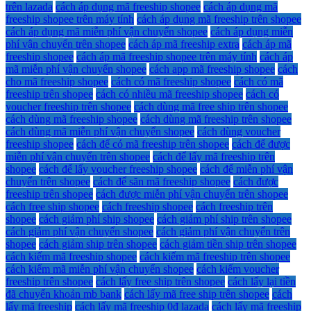
trên lazada
cách áp dụng mã freeship shopee
cách áp dụng mã
freeship shopee trên máy tính
cách áp dụng mã freeship trên shopee
cách áp dụng mã miễn phí vận chuyển shopee
cách áp dụng miễn
phí vận chuyển trên shopee
cách áp mã freeship extra
cách áp mã
freeship shopee
cách áp mã freeship shopee trên máy tính
cách áp
mã miễn phí vận chuyển shopee
cách app mã freeship shopee
cách
cho mã freeship shopee
cách có mã freeship shopee
cách có mã
freeship trên shopee
cách có nhiều mã freeship shopee
cách có
voucher freeship trên shopee
cách dùng mã free ship trên shopee
cách dùng mã freeship shopee
cách dùng mã freeship trên shopee
cách dùng mã miễn phí vận chuyển shopee
cách dùng voucher
freeship shopee
cách để có mã freeship trên shopee
cách để được
miễn phí vận chuyển trên shopee
cách để lấy mã freeship trên
shopee
cách để lấy voucher freeship shopee
cách để miễn phí vận
chuyển trên shopee
cách để săn mã freeship shopee
cách được
freeship trên shopee
cách được miễn phí vận chuyển trên shopee
cách free ship shopee
cách freeship shopee
cách freeship trên
shopee
cách giảm phí ship shopee
cách giảm phí ship trên shopee
cách giảm phí vận chuyển shopee
cách giảm phí vận chuyển trên
shopee
cách giảm ship trên shopee
cách giảm tiền ship trên shopee
cách kiếm mã freeship shopee
cách kiếm mã freeship trên shopee
cách kiếm mã miễn phí vận chuyển shopee
cách kiếm voucher
freeship trên shopee
cách lấy free ship trên shopee
cách lấy lại tiền
đã chuyển khoản mb bank
cách lấy mã free ship trên shopee
cách
lấy mã freeship
cách lấy mã freeship 0đ lazada
cách lấy mã freeship