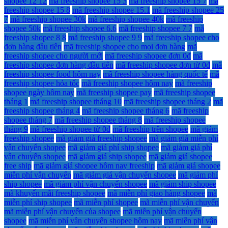
shopee 12 12
mã freeship shopee 15 3
mã freeship shopee 15 7
mã
freeship shopee 15 8
mã freeship shopee 15.1
mã freeship shopee 25
7
mã freeship shopee 30k
mã freeship shopee 40k
mã freeship
shopee 50k
mã freeship shopee 6.6
mã freeship shopee 7 7
mã
freeship shopee 8 8
mã freeship shopee 9 9
mã freeship shopee cho
đơn hàng đầu tiên
mã freeship shopee cho mọi đơn hàng
mã
freeship shopee cho người mới
mã freeship shopee đơn 0đ
mã
freeship shopee đơn hàng đầu tiên
mã freeship shopee đơn từ 0đ
mã
freeship shopee food hôm nay
mã freeship shopee hàng quốc tế
mã
freeship shopee hỏa tốc
mã freeship shopee hôm nay
mã freeship
shopee ngày hôm nay
mã freeship shopee pay
mã freeship shopee
tháng 1
mã freeship shopee tháng 10
mã freeship shopee tháng 2
mã
freeship shopee tháng 4
mã freeship shopee tháng 6
mã freeship
shopee tháng 7
mã freeship shopee tháng 8
mã freeship shopee
tháng 9
mã freeship shopee từ 0đ
mã freeship trên shopee
mã giảm
freeship shopee
mã giảm giá freeship shopee
mã giảm giá miễn phí
vận chuyển shopee
mã giảm giá phí ship shopee
mã giảm giá phí
vận chuyển shopee
mã giảm giá ship shopee
mã giảm giá shopee
free ship
mã giảm giá shopee hôm nay freeship
mã giảm giá shopee
miễn phí vận chuyển
mã giảm giá vận chuyển shopee
mã giảm phí
ship shopee
mã giảm phí vận chuyển shopee
mã giảm ship shopee
mã khuyến mãi freeship shopee
mã miễn phí giao hàng shopee
mã
miễn phí ship shopee
mã miễn phí shopee
mã miễn phí vận chuyển
mã miễn phí vận chuyển của shopee
mã miễn phí vận chuyển
shopee
mã miễn phí vận chuyển shopee hôm nay
mã miễn phí vận