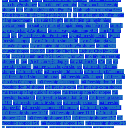
vận chuyển shopee
kiếm tiền với youtube
kiếm voucher freeship
shopee
kim
Kinh nghiệm tiết kiệm tiền
Kinh nghiệm xin visa Séc -
Tổng hợp - Chi tiết - Cập nhật 2019
là
lại
lãi suất gửi tiết kiệm ngân
hàng sacombank
Lãi suất tiền gửi
lãi suất tiền gửi ngân hàng
vietcombank
lãi suất vay mua nhà ngân hàng nào thấp nhất
lãi suất
vay ngân hàng Agribank
lãi suất vay ngân hàng SCB
làm từ thiện
lạnh
lây
lấy mã free ship trên shopee
lấy mã freeship extra
lấy mã
freeship shopee
lấy mã freeship shopee 0đ
lấy mã giảm giá vận
chuyển shopee
lấy mã miễn phí vận chuyển shopee
lấy mã vận
chuyển shopee
Lịch Sử
Lịch Sử Chợ Lớn
Lịch sự Chợ lớn - Sài
Gòn
Lịch sử Kinh rạch ở Sài Gòn - Chợ Lớn
link lấy mã freeship
shopee
lít
loại
lợi ích của việc đạp xe
lòng khiêm tốn
lưỡi
mà
ma
free ship shopee
mã free vận chuyển shopee
mã freeship 0 đồng
shopee
mã freeship 0đ
mã freeship 0đ lazada
mã freeship 0đ shopee
mã freeship 0đ shopee hôm nay
mã freeship 40k shopee
mã freeship
cho đơn 0đ shopee
mã freeship của shopee
mã freeship đơn 0đ
mã
freeship đơn 0đ shopee
mã freeship extra
mã freeship extra shopee
mã freeship hàng quốc tế shopee
mã freeship hoả tốc shopee
mã
freeship lazada 0đ
mã freeship lazada đơn từ 0đ
mã freeship lazada
từ 0đ
mã freeship quốc tế shopee
mã freeship shopee
mã freeship
shopee 0đ
mã freeship shopee 0đ hôm nay
mã freeship shopee 1 1
mã freeship shopee 10 10
mã freeship shopee 11.11
mã freeship
shopee 12 12
mã freeship shopee 15 3
mã freeship shopee 15 7
mã
freeship shopee 15 8
mã freeship shopee 15.1
mã freeship shopee 25