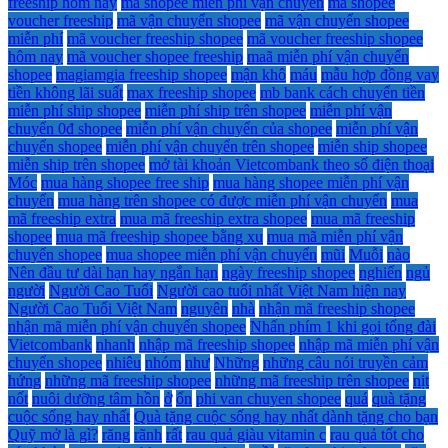
freeship hôm nay
mã shopee miễn phí vận chuyển
mã shopee
voucher freeship
mã vận chuyển shopee
mã vận chuyển shopee
miễn phí
mã voucher freeship shopee
mã voucher freeship shopee
hôm nay
mã voucher shopee freeship
maã miễn phí vận chuyển
shopee
magiamgia freeship shopee
mận khô
máu
mẫu hợp đồng vay
tiền không lãi suất
max freeship shopee
mb bank cách chuyển tiền
miễn phí ship shopee
miễn phí ship trên shopee
miễn phí vận
chuyển 0đ shopee
miễn phí vận chuyển của shopee
miễn phí vận
chuyển shopee
miễn phí vận chuyển trên shopee
miễn ship shopee
miễn ship trên shopee
mở tài khoản Vietcombank theo số điện thoại
Móc
mua hàng shopee free ship
mua hàng shopee miễn phí vận
chuyển
mua hàng trên shopee có được miễn phí vận chuyển
mua
mã freeship extra
mua mã freeship extra shopee
mua mã freeship
shopee
mua mã freeship shopee bằng xu
mua mã miễn phí vận
chuyển shopee
mua shopee miễn phí vận chuyển
mũi
Muỗi
nào
Nên đầu tư dài hạn hay ngắn hạn
ngày freeship shopee
nghiến
ngủ
người
Người Cao Tuổi
Người cao tuổi nhất Việt Nam hiện nay
Người Cao Tuổi Việt Nam
nguyên
nhà
nhận mã freeship shopee
nhận mã miễn phí vận chuyển shopee
Nhấn phím 1 khi gọi tổng đài
Vietcombank
nhanh
nhập mã freeship shopee
nhập mã miễn phí vận
chuyển shopee
nhiêu
nhóm
như
Những
những câu nói truyền cảm
hứng
những mã freeship shopee
những mã freeship trên shopee
nịt
nốt
nuôi dưỡng tâm hồn
ở
ổn
phi van chuyen shopee
quá
quà tặng
cuộc sống hay nhất
Quà tặng cuộc sống hay nhất dành tặng cho bạn
Quỹ mở là gì?
răng
rãnh
rất
rau quả giàu vitamin c
rau quả tốt cho