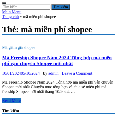
Tìm
kiếm
Main Menu
cho:
Trang chủ
»
mã miễn phí shopee
Thẻ:
mã miễn phí shopee
Mã giảm giá shopee
Mã Freeship Shopee Năm 2024 Tổng hợp mã miễn
phí vận chuyển Shopee mới nhất
10/01/2024
05/10/2024
-
by
admin
-
Leave a Comment
Mã Freeship Shopee Năm 2024 Tổng hợp mã miễn phí vận chuyển
Shopee mới nhất Chuyên mục tổng hợp và chia sẻ miễn phí mã
freeship Shopee mới nhất tháng 10/2024. …
Mã
Read More
Freeship
Shopee
Tìm kiếm
Năm