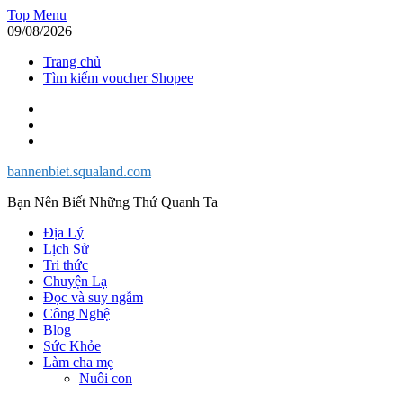
Skip
Top Menu
to
09/08/2026
content
Trang chủ
Tìm kiếm voucher Shopee
Facebook
Twitter
Instagram
bannenbiet.squaland.com
Bạn Nên Biết Những Thứ Quanh Ta
Địa Lý
Lịch Sử
Tri thức
Chuyện Lạ
Đọc và suy ngẫm
Công Nghệ
Blog
Sức Khỏe
Làm cha mẹ
Nuôi con