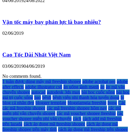
04/06/2019
24/08/2022
Vận tốc máy bay phản lực là bao nhiêu?
02/06/2019
Cao Tốc Dài Nhất Việt Nam
03/06/2019
04/06/2019
No comments found.
1 tuần được dùng mấy mã freeship shopee
adobe acrobat pro
adobe
after effects
adobe illustrator cs6
ăn uống lành mạnh
áp
áp mã vận
chuyển shopee
autocad
autodesk 3ds max
bài học cuộc sống
bài học
giá trị cuộc sống
bao
bệnh
bệnh viện nhi thanh hóa tuyển dụng
bị
blog cá nhân đẹp
blogger template
bloggiamgia freeship
bụng
Các
các mã freeship shopee
các mã freeship shopee hôm nay
các mã
miễn phí vận chuyển shopee
các mã voucher shopee freeship
các
voucher shopee miễn phí vận chuyển
cách
cách add mã freeship
trên lazada
cách áp dụng mã freeship shopee
cách áp dụng mã
freeship shopee trên máy tính
cách áp dụng mã freeship trên shopee