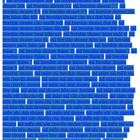
7
mã freeship shopee 30k
mã freeship shopee 40k
mã freeship
shopee 50k
mã freeship shopee 6.6
mã freeship shopee 7 7
mã
freeship shopee 8 8
mã freeship shopee 9 9
mã freeship shopee cho
đơn hàng đầu tiên
mã freeship shopee cho mọi đơn hàng
mã
freeship shopee cho người mới
mã freeship shopee đơn 0đ
mã
freeship shopee đơn hàng đầu tiên
mã freeship shopee đơn từ 0đ
mã
freeship shopee food hôm nay
mã freeship shopee hàng quốc tế
mã
freeship shopee hỏa tốc
mã freeship shopee hôm nay
mã freeship
shopee ngày hôm nay
mã freeship shopee pay
mã freeship shopee
tháng 1
mã freeship shopee tháng 10
mã freeship shopee tháng 2
mã
freeship shopee tháng 4
mã freeship shopee tháng 6
mã freeship
shopee tháng 7
mã freeship shopee tháng 8
mã freeship shopee
tháng 9
mã freeship shopee từ 0đ
mã freeship trên shopee
mã giảm
freeship shopee
mã giảm giá freeship shopee
mã giảm giá miễn phí
vận chuyển shopee
mã giảm giá phí ship shopee
mã giảm giá phí
vận chuyển shopee
mã giảm giá ship shopee
mã giảm giá shopee
free ship
mã giảm giá shopee hôm nay freeship
mã giảm giá shopee
miễn phí vận chuyển
mã giảm giá vận chuyển shopee
mã giảm phí
ship shopee
mã giảm phí vận chuyển shopee
mã giảm ship shopee
mã khuyến mãi freeship shopee
mã miễn phí giao hàng shopee
mã
miễn phí ship shopee
mã miễn phí shopee
mã miễn phí vận chuyển
mã miễn phí vận chuyển của shopee
mã miễn phí vận chuyển
shopee
mã miễn phí vận chuyển shopee hôm nay
mã miễn phí vận
chuyển trên shopee
mã miễn ship shopee
mã phi ship shopee
mã
ship shopee
mã shopee free ship
mã shopee freeship
mã shopee