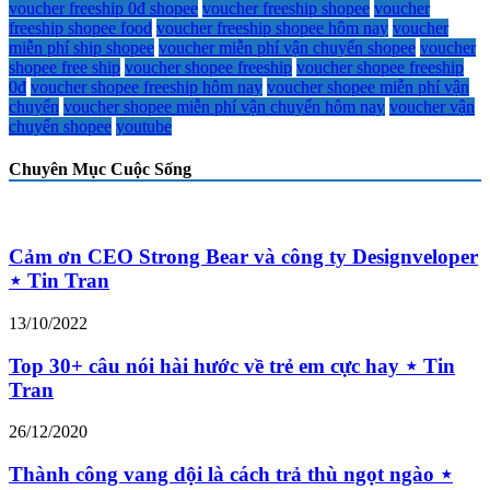
voucher freeship 0đ shopee
voucher freeship shopee
voucher
freeship shopee food
voucher freeship shopee hôm nay
voucher
miễn phí ship shopee
voucher miễn phí vận chuyển shopee
voucher
shopee free ship
voucher shopee freeship
voucher shopee freeship
0đ
voucher shopee freeship hôm nay
voucher shopee miễn phí vận
chuyển
voucher shopee miễn phí vận chuyển hôm nay
voucher vận
chuyển shopee
youtube
Chuyên Mục Cuộc Sống
Cảm ơn CEO Strong Bear và công ty Designveloper
⋆ Tin Tran
13/10/2022
Top 30+ câu nói hài hước về trẻ em cực hay ⋆ Tin
Tran
26/12/2020
Thành công vang dội là cách trả thù ngọt ngào ⋆