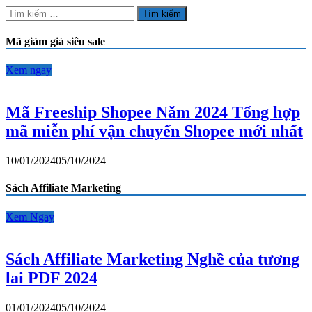
2024
Tìm
Tổng
kiếm
hợp
cho:
Mã giảm giá siêu sale
mã
miễn
phí
Xem ngay
vận
chuyển
Shopee
Mã Freeship Shopee Năm 2024 Tổng hợp
mới
mã miễn phí vận chuyển Shopee mới nhất
nhất
10/01/2024
05/10/2024
Sách Affiliate Marketing
Xem Ngay
Sách Affiliate Marketing Nghề của tương
lai PDF 2024
01/01/2024
05/10/2024