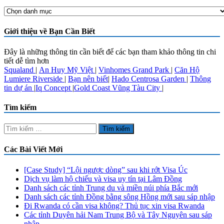
Chuyên
Mục
Nổi
Giới thiệu về Bạn Cần Biết
Bật
Đây là những thông tin cần biết để các bạn tham khảo thông tin chi
tiết dễ tìm hơn
Squaland
|
An Huy Mỹ Việt
|
Vinhomes Grand Park
|
Căn Hộ
Lumiere Riverside
|
Bạn nên biết
|
Hado Centrosa Garden
|
Thông
tin dự án
|
Iq Concept
|
Gold Coast Vũng Tàu City
|
Tìm kiếm
Tìm
kiếm
cho:
Các Bài Viết Mới
[Case Study] “Lội ngược dòng” sau khi rớt Visa Úc
Dịch vụ làm hộ chiếu và visa uy tín tại Lâm Đồng
Danh sách các tỉnh Trung du và miền núi phía Bắc mới
Danh sách các tỉnh Đồng bằng sông Hồng mới sau sáp nhập
Đi Rwanda có cần visa không? Thủ tục xin visa Rwanda
Các tỉnh Duyên hải Nam Trung Bộ và Tây Nguyên sau sáp
nhập