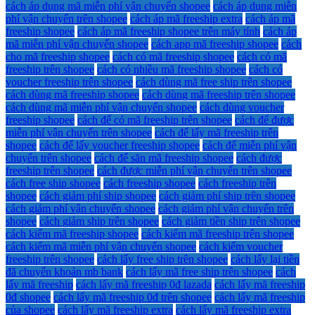
cách áp dụng mã miễn phí vận chuyển shopee
cách áp dụng miễn
phí vận chuyển trên shopee
cách áp mã freeship extra
cách áp mã
freeship shopee
cách áp mã freeship shopee trên máy tính
cách áp
mã miễn phí vận chuyển shopee
cách app mã freeship shopee
cách
cho mã freeship shopee
cách có mã freeship shopee
cách có mã
freeship trên shopee
cách có nhiều mã freeship shopee
cách có
voucher freeship trên shopee
cách dùng mã free ship trên shopee
cách dùng mã freeship shopee
cách dùng mã freeship trên shopee
cách dùng mã miễn phí vận chuyển shopee
cách dùng voucher
freeship shopee
cách để có mã freeship trên shopee
cách để được
miễn phí vận chuyển trên shopee
cách để lấy mã freeship trên
shopee
cách để lấy voucher freeship shopee
cách để miễn phí vận
chuyển trên shopee
cách để săn mã freeship shopee
cách được
freeship trên shopee
cách được miễn phí vận chuyển trên shopee
cách free ship shopee
cách freeship shopee
cách freeship trên
shopee
cách giảm phí ship shopee
cách giảm phí ship trên shopee
cách giảm phí vận chuyển shopee
cách giảm phí vận chuyển trên
shopee
cách giảm ship trên shopee
cách giảm tiền ship trên shopee
cách kiếm mã freeship shopee
cách kiếm mã freeship trên shopee
cách kiếm mã miễn phí vận chuyển shopee
cách kiếm voucher
freeship trên shopee
cách lấy free ship trên shopee
cách lấy lại tiền
đã chuyển khoản mb bank
cách lấy mã free ship trên shopee
cách
lấy mã freeship
cách lấy mã freeship 0đ lazada
cách lấy mã freeship
0đ shopee
cách lấy mã freeship 0đ trên shopee
cách lấy mã freeship
của shopee
cách lấy mã freeship extra
cách lấy mã freeship extra