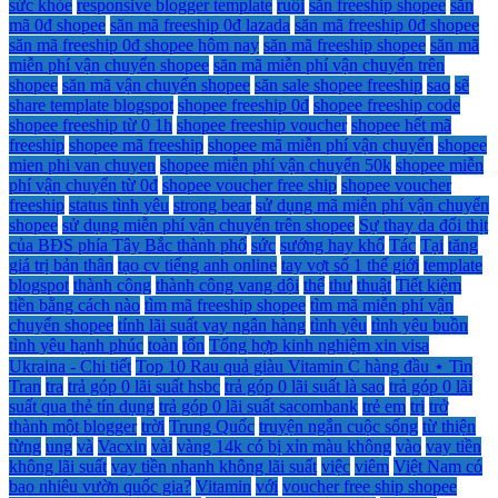
sức khỏe
responsive blogger template
ruồi
săn freeship shopee
săn
mã 0đ shopee
săn mã freeship 0đ lazada
săn mã freeship 0đ shopee
săn mã freeship 0đ shopee hôm nay
săn mã freeship shopee
săn mã
miễn phí vận chuyển shopee
săn mã miễn phí vận chuyển trên
shopee
săn mã vận chuyển shopee
săn sale shopee freeship
sao
sẽ
share template blogspot
shopee freeship 0đ
shopee freeship code
shopee freeship từ 0 1h
shopee freeship voucher
shopee hết mã
freeship
shopee mã freeship
shopee mã miễn phí vận chuyển
shopee
mien phi van chuyen
shopee miễn phí vận chuyển 50k
shopee miễn
phí vận chuyển từ 0đ
shopee voucher free ship
shopee voucher
freeship
status tình yêu
strong bear
sử dụng mã miễn phí vận chuyển
shopee
sử dụng miễn phí vận chuyển trên shopee
Sự thay da đổi thịt
của BĐS phía Tây Bắc thành phố
sức
sướng hay khổ
Tác
Tại
tăng
giá trị bản thân
tạo cv tiếng anh online
tay vợt số 1 thế giới
template
blogspot
thành công
thành công vang dội
thế
thư
thuật
Tiết kiệm
tiền bằng cách nào
tìm mã freeship shopee
tìm mã miễn phí vận
chuyển shopee
tính lãi suất vay ngân hàng
tình yêu
tình yêu buồn
tình yêu hạnh phúc
toàn
tổn
Tổng hợp kinh nghiệm xin visa
Ukraina - Chi tiết
Top 10 Rau quả giàu Vitamin C hàng đầu ⋆ Tin
Tran
tra
trả góp 0 lãi suất hsbc
trả góp 0 lãi suất là sao
trả góp 0 lãi
suất qua thẻ tín dụng
trả góp 0 lãi suất sacombank
trẻ em
trị
trở
thành một blogger
trời
Trung Quốc
truyện ngắn cuộc sống
từ thiện
từng
ung
và
Vacxin
vài
vàng 14k có bị xỉn màu không
vào
vay tiền
không lãi suất
vay tiền nhanh không lãi suất
việc
viêm
Việt Nam có
bao nhiêu vườn quốc gia?
Vitamin
với
voucher free ship shopee