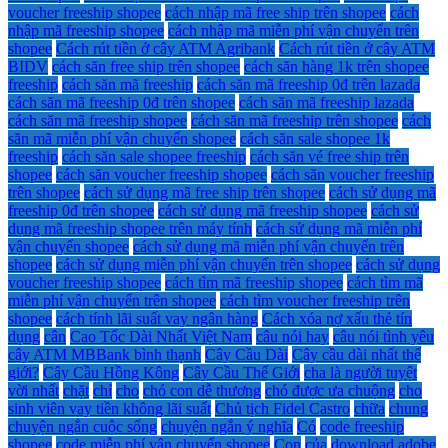
voucher freeship shopee
cách nhập mã free ship trên shopee
cách
nhập mã freeship shopee
cách nhập mã miễn phí vận chuyển trên
shopee
Cách rút tiền ở cây ATM Agribank
Cách rút tiền ở cây ATM
BIDV
cách săn free ship trên shopee
cách săn hàng 1k trên shopee
freeship
cách săn mã freeship
cách săn mã freeship 0đ trên lazada
cách săn mã freeship 0đ trên shopee
cách săn mã freeship lazada
cách săn mã freeship shopee
cách săn mã freeship trên shopee
cách
săn mã miễn phí vận chuyển shopee
cách săn sale shopee 1k
freeship
cách săn sale shopee freeship
cách săn vé free ship trên
shopee
cách săn voucher freeship shopee
cách săn voucher freeship
trên shopee
cách sử dụng mã free ship trên shopee
cách sử dụng mã
freeship 0đ trên shopee
cách sử dụng mã freeship shopee
cách sử
dụng mã freeship shopee trên máy tính
cách sử dụng mã miễn phí
vận chuyển shopee
cách sử dụng mã miễn phí vận chuyển trên
shopee
cách sử dụng miễn phí vận chuyển trên shopee
cách sử dụng
voucher freeship shopee
cách tìm mã freeship shopee
cách tìm mã
miễn phí vận chuyển trên shopee
cách tìm voucher freeship trên
shopee
cách tính lãi suất vay ngân hàng
Cách xóa nợ xấu thẻ tín
dụng
cân
Cao Tốc Dài Nhất Việt Nam
câu nói hay
câu nói tình yêu
cây ATM MBBank bình thạnh
Cây Cầu Dài
Cây cầu dài nhất thế
giới?
Cây Cầu Hồng Kông
Cây Cầu Thế Giới
cha là người tuyệt
vời nhất
chặt
chỉ
cho
chó con dễ thương
chó được ưa chuộng
cho
sinh viên vay tiền không lãi suất
Chủ tịch Fidel Castro
chữa
chung
chuyện ngắn cuộc sống
chuyện ngắn ý nghĩa
Có
code freeship
shopee
code miễn phí vận chuyển shopee
Con
của
download adobe