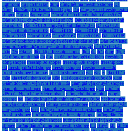
lightroom
du lịch thái lan
dụng
dùng hết mã freeship shopee
Đà
Nẵng
Đà Nẵng Có Bao Nhiêu Quận?
đai
đăng ký mã freeship extra
shopee
đạp xe
đạp xe đạp
Đầu số 0120 chuyển thành đầu số 070
Đầu số 0121 chuyển thành đầu số 079
Đầu số 0122 chuyển thành
đầu số 077
Đầu số 0126 chuyển thành đầu số 076
Đầu số 0128
chuyển thành đầu số 078
Đầu số 0162
Đầu số 0163
Đầu số 0164
Đầu số 0165
Đầu số 0166
Đầu số 0167
Đầu số 0168
Đầu số 0169
Đầu Số Mobifone được chuyển đổi thành đầu số gì?
Đầu Số Viettel
Đầu Số Viettel được chuyển đổi thành đầu số gì?
đầu tư cho bản
thân
đều
Địa Lý
điều kiện freeship shopee
định
đồ
đơn
động
động
vật thông minh nhất
đủ
đực
ên đầu tư hay gửi tiết kiệm
freeship 0
đồng shopee
freeship 0đ shopee
freeship 50k shopee
freeship đơn
0đ
freeship đơn 0đ shopee
freeship shopee
freeship shopee 0đ
freeship shopee hôm nay
freeship shopee mã
gan
gây
gì
giá trị bản
thân
giá trị của thành công
giấc
giai đoạn đẹp nhất cuộc đời
giảm
Giám đốc bệnh viện Nhi Thanh Hóa
giảm giá vận chuyển shopee
giảm phí ship shopee
giảm phí vận chuyển shopee
giản
Giờ làm
việc của Ngân hàng Vietcombank
giống chó thông minh
google
adsense
hại
Hai đặc khu hành chính của Trung Quốc
hết lượt miễn
phí vận chuyển shopee
hết mã freeship shopee
hết mã miễn phí vận
chuyển shopee
hoạt
hướng dẫn áp mã freeship shopee
hướng dẫn
freeship shopee
hướng dẫn lấy mã freeship shopee
hướng dẫn lấy
mã miễn phí vận chuyển shopee
hướng dẫn miễn phí vận chuyển
shopee
hướng dẫn sử dụng mã freeship shopee
hút
Huyết
khi
khiêm
tốn
khỏe
không
Kiểm
kiếm mã freeship shopee
kiếm mã miễn phí