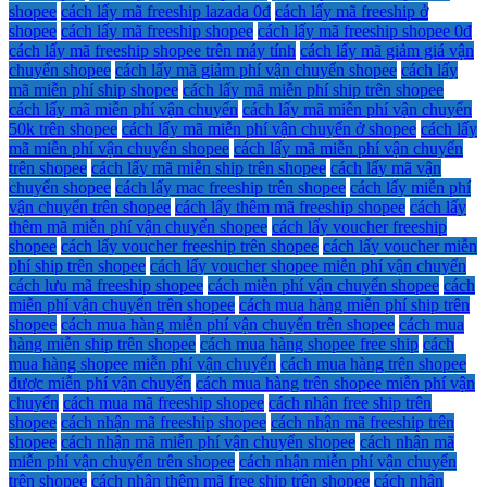
shopee
cách lấy mã freeship lazada 0đ
cách lấy mã freeship ở
shopee
cách lấy mã freeship shopee
cách lấy mã freeship shopee 0đ
cách lấy mã freeship shopee trên máy tính
cách lấy mã giảm giá vận
chuyển shopee
cách lấy mã giảm phí vận chuyển shopee
cách lấy
mã miễn phí ship shopee
cách lấy mã miễn phí ship trên shopee
cách lấy mã miễn phí vận chuyển
cách lấy mã miễn phí vận chuyển
50k trên shopee
cách lấy mã miễn phí vận chuyển ở shopee
cách lấy
mã miễn phí vận chuyển shopee
cách lấy mã miễn phí vận chuyển
trên shopee
cách lấy mã miễn ship trên shopee
cách lấy mã vận
chuyển shopee
cách lấy mac freeship trên shopee
cách lấy miễn phí
vận chuyển trên shopee
cách lấy thêm mã freeship shopee
cách lấy
thêm mã miễn phí vận chuyển shopee
cách lấy voucher freeship
shopee
cách lấy voucher freeship trên shopee
cách lấy voucher miễn
phí ship trên shopee
cách lấy voucher shopee miễn phí vận chuyển
cách lưu mã freeship shopee
cách miễn phí vận chuyển shopee
cách
miễn phí vận chuyển trên shopee
cách mua hàng miễn phí ship trên
shopee
cách mua hàng miễn phí vận chuyển trên shopee
cách mua
hàng miễn ship trên shopee
cách mua hàng shopee free ship
cách
mua hàng shopee miễn phí vận chuyển
cách mua hàng trên shopee
được miễn phí vận chuyển
cách mua hàng trên shopee miễn phí vận
chuyển
cách mua mã freeship shopee
cách nhận free ship trên
shopee
cách nhận mã freeship shopee
cách nhận mã freeship trên
shopee
cách nhận mã miễn phí vận chuyển shopee
cách nhận mã
miễn phí vận chuyển trên shopee
cách nhận miễn phí vận chuyển
trên shopee
cách nhận thêm mã free ship trên shopee
cách nhận