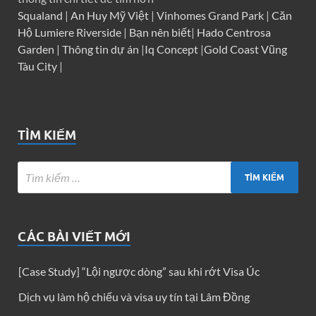
Squaland
|
An Huy Mỹ Việt
|
Vinhomes Grand Park
|
Căn
Hộ Lumiere Riverside
|
Bạn nên biết
|
Hado Centrosa
Garden
|
Thông tin dự án
|
Iq Concept
|
Gold Coast Vũng
Tàu City
|
TÌM KIẾM
CÁC BÀI VIẾT MỚI
[Case Study] “Lội ngược dòng” sau khi rớt Visa Úc
Dịch vụ làm hộ chiếu và visa uy tín tại Lâm Đồng