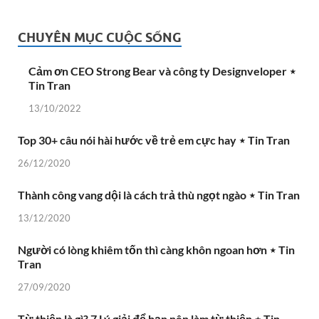
CHUYÊN MỤC CUỘC SỐNG
Cảm ơn CEO Strong Bear và công ty Designveloper ⋆
Tin Tran
13/10/2022
Top 30+ câu nói hài hước về trẻ em cực hay ⋆ Tin Tran
26/12/2020
Thành công vang dội là cách trả thù ngọt ngào ⋆ Tin Tran
13/12/2020
Người có lòng khiêm tốn thì càng khôn ngoan hơn ⋆ Tin
Tran
27/09/2020
Từ thiện là gì? 7 Lý giải để bạn nên làm từ thiện ⋆ Tin