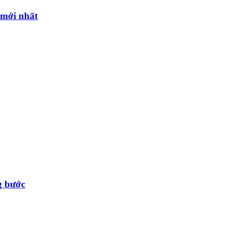
l mới nhất
g bước