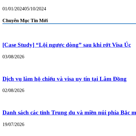
01/01/2024
05/10/2024
Chuyên Mục Tin Mới
[Case Study] “Lội ngược dòng” sau khi rớt Visa Úc
03/08/2026
Dịch vụ làm hộ chiếu và visa uy tín tại Lâm Đồng
02/08/2026
Danh sách các tỉnh Trung du và miền núi phía Bắc m
19/07/2026