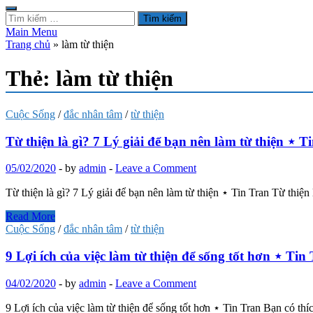
Tìm
kiếm
Main Menu
cho:
Trang chủ
»
làm từ thiện
Thẻ:
làm từ thiện
Cuộc Sống
/
đắc nhân tâm
/
từ thiện
Từ thiện là gì? 7 Lý giải để bạn nên làm từ thiện ⋆ T
05/02/2020
-
by
admin
-
Leave a Comment
Từ thiện là gì? 7 Lý giải để bạn nên làm từ thiện ⋆ Tin Tran Từ thiệ
Từ
Read More
thiện
Cuộc Sống
/
đắc nhân tâm
/
từ thiện
là
gì?
9 Lợi ích của việc làm từ thiện để sống tốt hơn ⋆ Tin
7
Lý
04/02/2020
-
by
admin
-
Leave a Comment
giải
để
9 Lợi ích của việc làm từ thiện để sống tốt hơn ⋆ Tin Tran Bạn có t