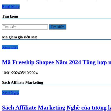
bạn
nên
9
Read More
làm
Lợi
từ
ích
Tìm kiếm
thiện
của
⋆
việc
Tìm
Tin
làm
kiếm
Tran
từ
cho:
Mã giảm giá siêu sale
thiện
để
sống
Xem ngay
tốt
hơn
⋆
Mã Freeship Shopee Năm 2024 Tổng hợp m
Tin
Tran
10/01/2024
05/10/2024
Sách Affiliate Marketing
Xem Ngay
Sách Affiliate Marketing Nghề của tương 