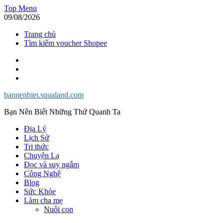
Skip
Top Menu
to
09/08/2026
content
Trang chủ
Tìm kiếm voucher Shopee
Facebook
Twitter
Instagram
bannenbiet.squaland.com
Bạn Nên Biết Những Thứ Quanh Ta
Địa Lý
Lịch Sử
Tri thức
Chuyện Lạ
Đọc và suy ngẫm
Công Nghệ
Blog
Sức Khỏe
Làm cha mẹ
Nuôi con