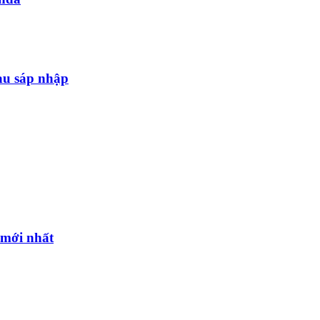
au sáp nhập
l mới nhất