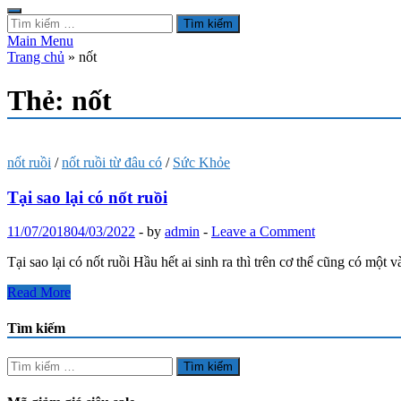
Tìm
kiếm
Main Menu
cho:
Trang chủ
»
nốt
Thẻ:
nốt
nốt ruồi
/
nốt ruồi từ đâu có
/
Sức Khỏe
Tại sao lại có nốt ruồi
11/07/2018
04/03/2022
-
by
admin
-
Leave a Comment
Tại sao lại có nốt ruồi Hầu hết ai sinh ra thì trên cơ thể cũng có một và
Tại
Read More
sao
lại
Tìm kiếm
có
nốt
Tìm
ruồi
kiếm
cho: