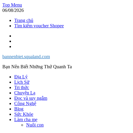
Skip
Top Menu
to
06/08/2026
content
Trang chủ
Tìm kiếm voucher Shopee
Facebook
Twitter
Instagram
bannenbiet.squaland.com
Bạn Nên Biết Những Thứ Quanh Ta
Địa Lý
Lịch Sử
Tri thức
Chuyện Lạ
Đọc và suy ngẫm
Công Nghệ
Blog
Sức Khỏe
Làm cha mẹ
Nuôi con