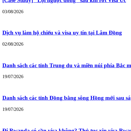
[Case Study] “Lội ngược dòng” sau khi rớt Visa Úc
03/08/2026
Dịch vụ làm hộ chiếu và visa uy tín tại Lâm Đồng
02/08/2026
Danh sách các tỉnh Trung du và miền núi phía Bắc m
19/07/2026
Danh sách các tỉnh Đồng bằng sông Hồng mới sau s
19/07/2026
Đi Rwanda có cần visa không? Thủ tục xin visa Rw