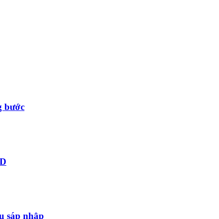
g bước
ID
au sáp nhập