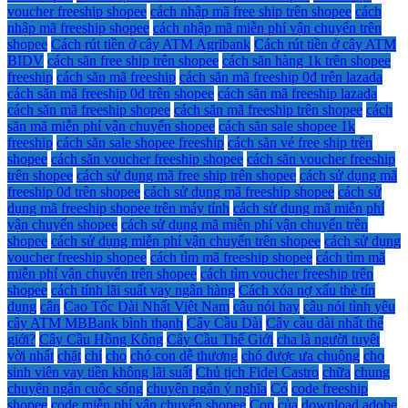
voucher freeship shopee
cách nhập mã free ship trên shopee
cách
nhập mã freeship shopee
cách nhập mã miễn phí vận chuyển trên
shopee
Cách rút tiền ở cây ATM Agribank
Cách rút tiền ở cây ATM
BIDV
cách săn free ship trên shopee
cách săn hàng 1k trên shopee
freeship
cách săn mã freeship
cách săn mã freeship 0đ trên lazada
cách săn mã freeship 0đ trên shopee
cách săn mã freeship lazada
cách săn mã freeship shopee
cách săn mã freeship trên shopee
cách
săn mã miễn phí vận chuyển shopee
cách săn sale shopee 1k
freeship
cách săn sale shopee freeship
cách săn vé free ship trên
shopee
cách săn voucher freeship shopee
cách săn voucher freeship
trên shopee
cách sử dụng mã free ship trên shopee
cách sử dụng mã
freeship 0đ trên shopee
cách sử dụng mã freeship shopee
cách sử
dụng mã freeship shopee trên máy tính
cách sử dụng mã miễn phí
vận chuyển shopee
cách sử dụng mã miễn phí vận chuyển trên
shopee
cách sử dụng miễn phí vận chuyển trên shopee
cách sử dụng
voucher freeship shopee
cách tìm mã freeship shopee
cách tìm mã
miễn phí vận chuyển trên shopee
cách tìm voucher freeship trên
shopee
cách tính lãi suất vay ngân hàng
Cách xóa nợ xấu thẻ tín
dụng
cân
Cao Tốc Dài Nhất Việt Nam
câu nói hay
câu nói tình yêu
cây ATM MBBank bình thạnh
Cây Cầu Dài
Cây cầu dài nhất thế
giới?
Cây Cầu Hồng Kông
Cây Cầu Thế Giới
cha là người tuyệt
vời nhất
chặt
chỉ
cho
chó con dễ thương
chó được ưa chuộng
cho
sinh viên vay tiền không lãi suất
Chủ tịch Fidel Castro
chữa
chung
chuyện ngắn cuộc sống
chuyện ngắn ý nghĩa
Có
code freeship
shopee
code miễn phí vận chuyển shopee
Con
của
download adobe