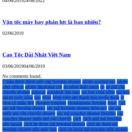
04/06/2019
24/08/2022
Vận tốc máy bay phản lực là bao nhiêu?
02/06/2019
Cao Tốc Dài Nhất Việt Nam
03/06/2019
04/06/2019
No comments found.
1 tuần được dùng mấy mã freeship shopee
adobe acrobat pro
adobe
after effects
adobe illustrator cs6
ăn uống lành mạnh
áp
áp mã vận
chuyển shopee
autocad
autodesk 3ds max
bài học cuộc sống
bài học
giá trị cuộc sống
bao
bệnh
bệnh viện nhi thanh hóa tuyển dụng
bị
blog cá nhân đẹp
blogger template
bloggiamgia freeship
bụng
Các
các mã freeship shopee
các mã freeship shopee hôm nay
các mã
miễn phí vận chuyển shopee
các mã voucher shopee freeship
các
voucher shopee miễn phí vận chuyển
cách
cách add mã freeship
trên lazada
cách áp dụng mã freeship shopee
cách áp dụng mã
freeship shopee trên máy tính
cách áp dụng mã freeship trên shopee