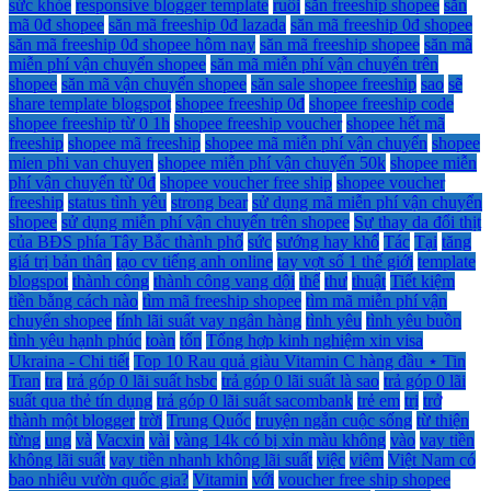
sức khỏe
responsive blogger template
ruồi
săn freeship shopee
săn
mã 0đ shopee
săn mã freeship 0đ lazada
săn mã freeship 0đ shopee
săn mã freeship 0đ shopee hôm nay
săn mã freeship shopee
săn mã
miễn phí vận chuyển shopee
săn mã miễn phí vận chuyển trên
shopee
săn mã vận chuyển shopee
săn sale shopee freeship
sao
sẽ
share template blogspot
shopee freeship 0đ
shopee freeship code
shopee freeship từ 0 1h
shopee freeship voucher
shopee hết mã
freeship
shopee mã freeship
shopee mã miễn phí vận chuyển
shopee
mien phi van chuyen
shopee miễn phí vận chuyển 50k
shopee miễn
phí vận chuyển từ 0đ
shopee voucher free ship
shopee voucher
freeship
status tình yêu
strong bear
sử dụng mã miễn phí vận chuyển
shopee
sử dụng miễn phí vận chuyển trên shopee
Sự thay da đổi thịt
của BĐS phía Tây Bắc thành phố
sức
sướng hay khổ
Tác
Tại
tăng
giá trị bản thân
tạo cv tiếng anh online
tay vợt số 1 thế giới
template
blogspot
thành công
thành công vang dội
thế
thư
thuật
Tiết kiệm
tiền bằng cách nào
tìm mã freeship shopee
tìm mã miễn phí vận
chuyển shopee
tính lãi suất vay ngân hàng
tình yêu
tình yêu buồn
tình yêu hạnh phúc
toàn
tổn
Tổng hợp kinh nghiệm xin visa
Ukraina - Chi tiết
Top 10 Rau quả giàu Vitamin C hàng đầu ⋆ Tin
Tran
tra
trả góp 0 lãi suất hsbc
trả góp 0 lãi suất là sao
trả góp 0 lãi
suất qua thẻ tín dụng
trả góp 0 lãi suất sacombank
trẻ em
trị
trở
thành một blogger
trời
Trung Quốc
truyện ngắn cuộc sống
từ thiện
từng
ung
và
Vacxin
vài
vàng 14k có bị xỉn màu không
vào
vay tiền
không lãi suất
vay tiền nhanh không lãi suất
việc
viêm
Việt Nam có
bao nhiêu vườn quốc gia?
Vitamin
với
voucher free ship shopee