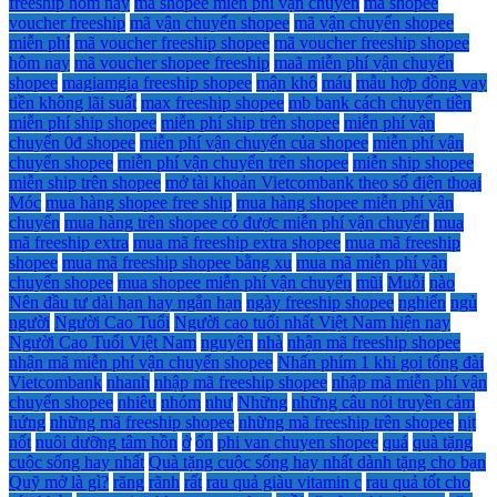
freeship hôm nay
mã shopee miễn phí vận chuyển
mã shopee
voucher freeship
mã vận chuyển shopee
mã vận chuyển shopee
miễn phí
mã voucher freeship shopee
mã voucher freeship shopee
hôm nay
mã voucher shopee freeship
maã miễn phí vận chuyển
shopee
magiamgia freeship shopee
mận khô
máu
mẫu hợp đồng vay
tiền không lãi suất
max freeship shopee
mb bank cách chuyển tiền
miễn phí ship shopee
miễn phí ship trên shopee
miễn phí vận
chuyển 0đ shopee
miễn phí vận chuyển của shopee
miễn phí vận
chuyển shopee
miễn phí vận chuyển trên shopee
miễn ship shopee
miễn ship trên shopee
mở tài khoản Vietcombank theo số điện thoại
Móc
mua hàng shopee free ship
mua hàng shopee miễn phí vận
chuyển
mua hàng trên shopee có được miễn phí vận chuyển
mua
mã freeship extra
mua mã freeship extra shopee
mua mã freeship
shopee
mua mã freeship shopee bằng xu
mua mã miễn phí vận
chuyển shopee
mua shopee miễn phí vận chuyển
mũi
Muỗi
nào
Nên đầu tư dài hạn hay ngắn hạn
ngày freeship shopee
nghiến
ngủ
người
Người Cao Tuổi
Người cao tuổi nhất Việt Nam hiện nay
Người Cao Tuổi Việt Nam
nguyên
nhà
nhận mã freeship shopee
nhận mã miễn phí vận chuyển shopee
Nhấn phím 1 khi gọi tổng đài
Vietcombank
nhanh
nhập mã freeship shopee
nhập mã miễn phí vận
chuyển shopee
nhiêu
nhóm
như
Những
những câu nói truyền cảm
hứng
những mã freeship shopee
những mã freeship trên shopee
nịt
nốt
nuôi dưỡng tâm hồn
ở
ổn
phi van chuyen shopee
quá
quà tặng
cuộc sống hay nhất
Quà tặng cuộc sống hay nhất dành tặng cho bạn
Quỹ mở là gì?
răng
rãnh
rất
rau quả giàu vitamin c
rau quả tốt cho