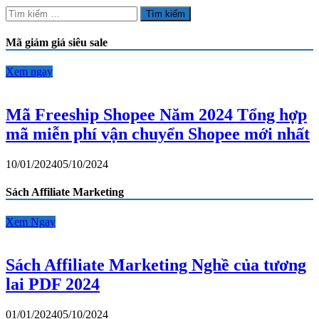
2024
Tìm
Tổng
kiếm
hợp
cho:
Mã giảm giá siêu sale
mã
miễn
phí
Xem ngay
vận
chuyển
Shopee
Mã Freeship Shopee Năm 2024 Tổng hợp
mới
mã miễn phí vận chuyển Shopee mới nhất
nhất
10/01/2024
05/10/2024
Sách Affiliate Marketing
Xem Ngay
Sách Affiliate Marketing Nghề của tương
lai PDF 2024
01/01/2024
05/10/2024