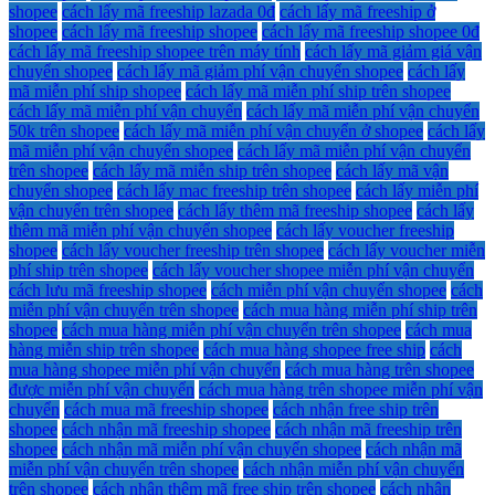
shopee
cách lấy mã freeship lazada 0đ
cách lấy mã freeship ở
shopee
cách lấy mã freeship shopee
cách lấy mã freeship shopee 0đ
cách lấy mã freeship shopee trên máy tính
cách lấy mã giảm giá vận
chuyển shopee
cách lấy mã giảm phí vận chuyển shopee
cách lấy
mã miễn phí ship shopee
cách lấy mã miễn phí ship trên shopee
cách lấy mã miễn phí vận chuyển
cách lấy mã miễn phí vận chuyển
50k trên shopee
cách lấy mã miễn phí vận chuyển ở shopee
cách lấy
mã miễn phí vận chuyển shopee
cách lấy mã miễn phí vận chuyển
trên shopee
cách lấy mã miễn ship trên shopee
cách lấy mã vận
chuyển shopee
cách lấy mac freeship trên shopee
cách lấy miễn phí
vận chuyển trên shopee
cách lấy thêm mã freeship shopee
cách lấy
thêm mã miễn phí vận chuyển shopee
cách lấy voucher freeship
shopee
cách lấy voucher freeship trên shopee
cách lấy voucher miễn
phí ship trên shopee
cách lấy voucher shopee miễn phí vận chuyển
cách lưu mã freeship shopee
cách miễn phí vận chuyển shopee
cách
miễn phí vận chuyển trên shopee
cách mua hàng miễn phí ship trên
shopee
cách mua hàng miễn phí vận chuyển trên shopee
cách mua
hàng miễn ship trên shopee
cách mua hàng shopee free ship
cách
mua hàng shopee miễn phí vận chuyển
cách mua hàng trên shopee
được miễn phí vận chuyển
cách mua hàng trên shopee miễn phí vận
chuyển
cách mua mã freeship shopee
cách nhận free ship trên
shopee
cách nhận mã freeship shopee
cách nhận mã freeship trên
shopee
cách nhận mã miễn phí vận chuyển shopee
cách nhận mã
miễn phí vận chuyển trên shopee
cách nhận miễn phí vận chuyển
trên shopee
cách nhận thêm mã free ship trên shopee
cách nhận