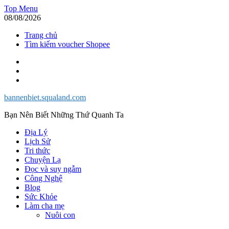
Skip
Top Menu
to
08/08/2026
content
Trang chủ
Tìm kiếm voucher Shopee
Facebook
Twitter
Instagram
bannenbiet.squaland.com
Bạn Nên Biết Những Thứ Quanh Ta
Địa Lý
Lịch Sử
Tri thức
Chuyện Lạ
Đọc và suy ngẫm
Công Nghệ
Blog
Sức Khỏe
Làm cha mẹ
Nuôi con