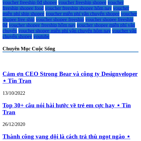
voucher freeship 0đ shopee
voucher freeship shopee
voucher
freeship shopee food
voucher freeship shopee hôm nay
voucher
miễn phí ship shopee
voucher miễn phí vận chuyển shopee
voucher
shopee free ship
voucher shopee freeship
voucher shopee freeship
0đ
voucher shopee freeship hôm nay
voucher shopee miễn phí vận
chuyển
voucher shopee miễn phí vận chuyển hôm nay
voucher vận
chuyển shopee
youtube
Chuyên Mục Cuộc Sống
Cảm ơn CEO Strong Bear và công ty Designveloper
⋆ Tin Tran
13/10/2022
Top 30+ câu nói hài hước về trẻ em cực hay ⋆ Tin
Tran
26/12/2020
Thành công vang dội là cách trả thù ngọt ngào ⋆