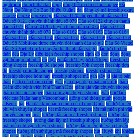
lightroom
du lịch thái lan
dụng
dùng hết mã freeship shopee
Đà
Nẵng
Đà Nẵng Có Bao Nhiêu Quận?
đai
đăng ký mã freeship extra
shopee
đạp xe
đạp xe đạp
Đầu số 0120 chuyển thành đầu số 070
Đầu số 0121 chuyển thành đầu số 079
Đầu số 0122 chuyển thành
đầu số 077
Đầu số 0126 chuyển thành đầu số 076
Đầu số 0128
chuyển thành đầu số 078
Đầu số 0162
Đầu số 0163
Đầu số 0164
Đầu số 0165
Đầu số 0166
Đầu số 0167
Đầu số 0168
Đầu số 0169
Đầu Số Mobifone được chuyển đổi thành đầu số gì?
Đầu Số Viettel
Đầu Số Viettel được chuyển đổi thành đầu số gì?
đầu tư cho bản
thân
đều
Địa Lý
điều kiện freeship shopee
định
đồ
đơn
động
động
vật thông minh nhất
đủ
đực
ên đầu tư hay gửi tiết kiệm
freeship 0
đồng shopee
freeship 0đ shopee
freeship 50k shopee
freeship đơn
0đ
freeship đơn 0đ shopee
freeship shopee
freeship shopee 0đ
freeship shopee hôm nay
freeship shopee mã
gan
gây
gì
giá trị bản
thân
giá trị của thành công
giấc
giai đoạn đẹp nhất cuộc đời
giảm
Giám đốc bệnh viện Nhi Thanh Hóa
giảm giá vận chuyển shopee
giảm phí ship shopee
giảm phí vận chuyển shopee
giản
Giờ làm
việc của Ngân hàng Vietcombank
giống chó thông minh
google
adsense
hại
Hai đặc khu hành chính của Trung Quốc
hết lượt miễn
phí vận chuyển shopee
hết mã freeship shopee
hết mã miễn phí vận
chuyển shopee
hoạt
hướng dẫn áp mã freeship shopee
hướng dẫn
freeship shopee
hướng dẫn lấy mã freeship shopee
hướng dẫn lấy
mã miễn phí vận chuyển shopee
hướng dẫn miễn phí vận chuyển
shopee
hướng dẫn sử dụng mã freeship shopee
hút
Huyết
khi
khiêm
tốn
khỏe
không
Kiểm
kiếm mã freeship shopee
kiếm mã miễn phí