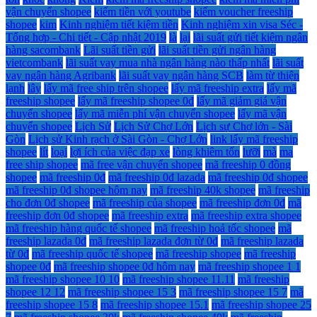
vận chuyển shopee
kiếm tiền với youtube
kiếm voucher freeship
shopee
kim
Kinh nghiệm tiết kiệm tiền
Kinh nghiệm xin visa Séc -
Tổng hợp - Chi tiết - Cập nhật 2019
là
lại
lãi suất gửi tiết kiệm ngân
hàng sacombank
Lãi suất tiền gửi
lãi suất tiền gửi ngân hàng
vietcombank
lãi suất vay mua nhà ngân hàng nào thấp nhất
lãi suất
vay ngân hàng Agribank
lãi suất vay ngân hàng SCB
làm từ thiện
lạnh
lây
lấy mã free ship trên shopee
lấy mã freeship extra
lấy mã
freeship shopee
lấy mã freeship shopee 0đ
lấy mã giảm giá vận
chuyển shopee
lấy mã miễn phí vận chuyển shopee
lấy mã vận
chuyển shopee
Lịch Sử
Lịch Sử Chợ Lớn
Lịch sự Chợ lớn - Sài
Gòn
Lịch sử Kinh rạch ở Sài Gòn - Chợ Lớn
link lấy mã freeship
shopee
lít
loại
lợi ích của việc đạp xe
lòng khiêm tốn
lưỡi
mà
ma
free ship shopee
mã free vận chuyển shopee
mã freeship 0 đồng
shopee
mã freeship 0đ
mã freeship 0đ lazada
mã freeship 0đ shopee
mã freeship 0đ shopee hôm nay
mã freeship 40k shopee
mã freeship
cho đơn 0đ shopee
mã freeship của shopee
mã freeship đơn 0đ
mã
freeship đơn 0đ shopee
mã freeship extra
mã freeship extra shopee
mã freeship hàng quốc tế shopee
mã freeship hoả tốc shopee
mã
freeship lazada 0đ
mã freeship lazada đơn từ 0đ
mã freeship lazada
từ 0đ
mã freeship quốc tế shopee
mã freeship shopee
mã freeship
shopee 0đ
mã freeship shopee 0đ hôm nay
mã freeship shopee 1 1
mã freeship shopee 10 10
mã freeship shopee 11.11
mã freeship
shopee 12 12
mã freeship shopee 15 3
mã freeship shopee 15 7
mã
freeship shopee 15 8
mã freeship shopee 15.1
mã freeship shopee 25