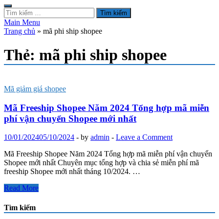
Tìm
kiếm
Main Menu
cho:
Trang chủ
»
mã phi ship shopee
Thẻ:
mã phi ship shopee
Mã giảm giá shopee
Mã Freeship Shopee Năm 2024 Tổng hợp mã miễn
phí vận chuyển Shopee mới nhất
10/01/2024
05/10/2024
-
by
admin
-
Leave a Comment
Mã Freeship Shopee Năm 2024 Tổng hợp mã miễn phí vận chuyển
Shopee mới nhất Chuyên mục tổng hợp và chia sẻ miễn phí mã
freeship Shopee mới nhất tháng 10/2024. …
Mã
Read More
Freeship
Shopee
Tìm kiếm
Năm