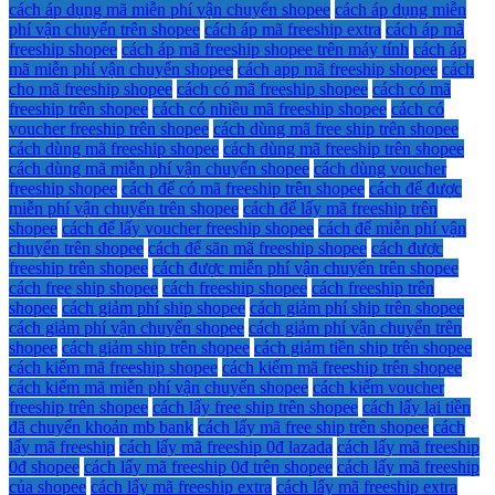
cách áp dụng mã miễn phí vận chuyển shopee
cách áp dụng miễn
phí vận chuyển trên shopee
cách áp mã freeship extra
cách áp mã
freeship shopee
cách áp mã freeship shopee trên máy tính
cách áp
mã miễn phí vận chuyển shopee
cách app mã freeship shopee
cách
cho mã freeship shopee
cách có mã freeship shopee
cách có mã
freeship trên shopee
cách có nhiều mã freeship shopee
cách có
voucher freeship trên shopee
cách dùng mã free ship trên shopee
cách dùng mã freeship shopee
cách dùng mã freeship trên shopee
cách dùng mã miễn phí vận chuyển shopee
cách dùng voucher
freeship shopee
cách để có mã freeship trên shopee
cách để được
miễn phí vận chuyển trên shopee
cách để lấy mã freeship trên
shopee
cách để lấy voucher freeship shopee
cách để miễn phí vận
chuyển trên shopee
cách để săn mã freeship shopee
cách được
freeship trên shopee
cách được miễn phí vận chuyển trên shopee
cách free ship shopee
cách freeship shopee
cách freeship trên
shopee
cách giảm phí ship shopee
cách giảm phí ship trên shopee
cách giảm phí vận chuyển shopee
cách giảm phí vận chuyển trên
shopee
cách giảm ship trên shopee
cách giảm tiền ship trên shopee
cách kiếm mã freeship shopee
cách kiếm mã freeship trên shopee
cách kiếm mã miễn phí vận chuyển shopee
cách kiếm voucher
freeship trên shopee
cách lấy free ship trên shopee
cách lấy lại tiền
đã chuyển khoản mb bank
cách lấy mã free ship trên shopee
cách
lấy mã freeship
cách lấy mã freeship 0đ lazada
cách lấy mã freeship
0đ shopee
cách lấy mã freeship 0đ trên shopee
cách lấy mã freeship
của shopee
cách lấy mã freeship extra
cách lấy mã freeship extra