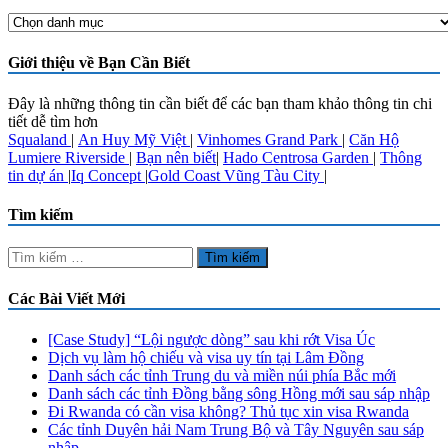
Chuyên
Mục
Nổi
Giới thiệu về Bạn Cần Biết
Bật
Đây là những thông tin cần biết để các bạn tham khảo thông tin chi
tiết dễ tìm hơn
Squaland
|
An Huy Mỹ Việt
|
Vinhomes Grand Park
|
Căn Hộ
Lumiere Riverside
|
Bạn nên biết
|
Hado Centrosa Garden
|
Thông
tin dự án
|
Iq Concept
|
Gold Coast Vũng Tàu City
|
Tìm kiếm
Tìm
kiếm
cho:
Các Bài Viết Mới
[Case Study] “Lội ngược dòng” sau khi rớt Visa Úc
Dịch vụ làm hộ chiếu và visa uy tín tại Lâm Đồng
Danh sách các tỉnh Trung du và miền núi phía Bắc mới
Danh sách các tỉnh Đồng bằng sông Hồng mới sau sáp nhập
Đi Rwanda có cần visa không? Thủ tục xin visa Rwanda
Các tỉnh Duyên hải Nam Trung Bộ và Tây Nguyên sau sáp
nhập