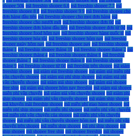
7
mã freeship shopee 30k
mã freeship shopee 40k
mã freeship
shopee 50k
mã freeship shopee 6.6
mã freeship shopee 7 7
mã
freeship shopee 8 8
mã freeship shopee 9 9
mã freeship shopee cho
đơn hàng đầu tiên
mã freeship shopee cho mọi đơn hàng
mã
freeship shopee cho người mới
mã freeship shopee đơn 0đ
mã
freeship shopee đơn hàng đầu tiên
mã freeship shopee đơn từ 0đ
mã
freeship shopee food hôm nay
mã freeship shopee hàng quốc tế
mã
freeship shopee hỏa tốc
mã freeship shopee hôm nay
mã freeship
shopee ngày hôm nay
mã freeship shopee pay
mã freeship shopee
tháng 1
mã freeship shopee tháng 10
mã freeship shopee tháng 2
mã
freeship shopee tháng 4
mã freeship shopee tháng 6
mã freeship
shopee tháng 7
mã freeship shopee tháng 8
mã freeship shopee
tháng 9
mã freeship shopee từ 0đ
mã freeship trên shopee
mã giảm
freeship shopee
mã giảm giá freeship shopee
mã giảm giá miễn phí
vận chuyển shopee
mã giảm giá phí ship shopee
mã giảm giá phí
vận chuyển shopee
mã giảm giá ship shopee
mã giảm giá shopee
free ship
mã giảm giá shopee hôm nay freeship
mã giảm giá shopee
miễn phí vận chuyển
mã giảm giá vận chuyển shopee
mã giảm phí
ship shopee
mã giảm phí vận chuyển shopee
mã giảm ship shopee
mã khuyến mãi freeship shopee
mã miễn phí giao hàng shopee
mã
miễn phí ship shopee
mã miễn phí shopee
mã miễn phí vận chuyển
mã miễn phí vận chuyển của shopee
mã miễn phí vận chuyển
shopee
mã miễn phí vận chuyển shopee hôm nay
mã miễn phí vận
chuyển trên shopee
mã miễn ship shopee
mã phi ship shopee
mã
ship shopee
mã shopee free ship
mã shopee freeship
mã shopee