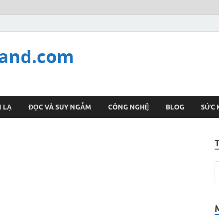
land.com
 LẠ
ĐỌC VÀ SUY NGẪM
CÔNG NGHỆ
BLOG
SỨC 