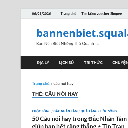
06/08/2026
Trang chủ
Tìm kiếm voucher Shopee
bannenbiet.squa
Bạn Nên Biết Những Thứ Quanh Ta
ĐỊA LÝ
LỊCH SỬ
TRI THỨC
CHUYỆN
Trang chủ
»
câu nói hay
THẺ:
CÂU NÓI HAY
CUỘC SỐNG
/
ĐẮC NHÂN TÂM
/
QUÀ TẶNG CUỘC SỐNG
50 Câu nói hay trong Đắc Nhân Tâm
giúp bạn hết căng thẳng ⋆ Tin Tran