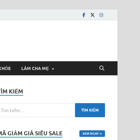
KHỎE
LÀM CHA MẸ
TÌM KIẾM
MÃ GIẢM GIÁ SIÊU SALE
XEM NGAY