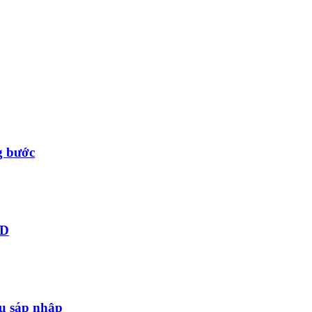
g bước
ID
au sáp nhập