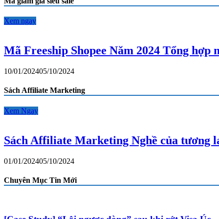
Mã giảm giá siêu sale
mã
miễn
phí
Xem ngay
vận
chuyển
Shopee
Mã Freeship Shopee Năm 2024 Tổng hợp m
mới
nhất
10/01/2024
05/10/2024
Sách Affiliate Marketing
Xem Ngay
Sách Affiliate Marketing Nghề của tương 
01/01/2024
05/10/2024
Chuyên Mục Tin Mới