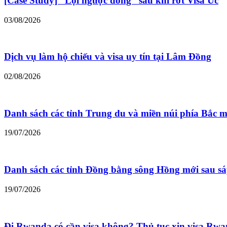
[Case Study] “Lội ngược dòng” sau khi rớt Visa Úc
03/08/2026
Dịch vụ làm hộ chiếu và visa uy tín tại Lâm Đồng
02/08/2026
Danh sách các tỉnh Trung du và miền núi phía Bắc m
19/07/2026
Danh sách các tỉnh Đồng bằng sông Hồng mới sau s
19/07/2026
Đi Rwanda có cần visa không? Thủ tục xin visa Rw