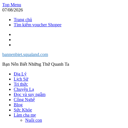
Skip
Top Menu
to
07/08/2026
content
Trang chủ
Tìm kiếm voucher Shopee
Facebook
Twitter
Instagram
bannenbiet.squaland.com
Bạn Nên Biết Những Thứ Quanh Ta
Địa Lý
Lịch Sử
Tri thức
Chuyện Lạ
Đọc và suy ngẫm
Công Nghệ
Blog
Sức Khỏe
Làm cha mẹ
Nuôi con