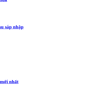
au sáp nhập
l mới nhất