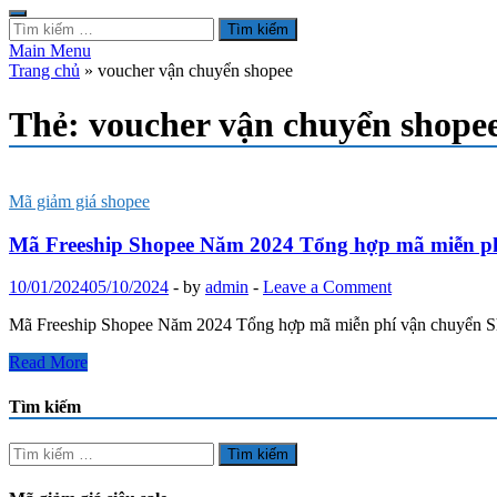
Tìm
kiếm
Main Menu
cho:
Trang chủ
»
voucher vận chuyển shopee
Thẻ:
voucher vận chuyển shope
Mã giảm giá shopee
Mã Freeship Shopee Năm 2024 Tổng hợp mã miễn ph
10/01/2024
05/10/2024
-
by
admin
-
Leave a Comment
Mã Freeship Shopee Năm 2024 Tổng hợp mã miễn phí vận chuyển Sho
Mã
Read More
Freeship
Shopee
Tìm kiếm
Năm
2024
Tìm
Tổng
kiếm
hợp
cho: