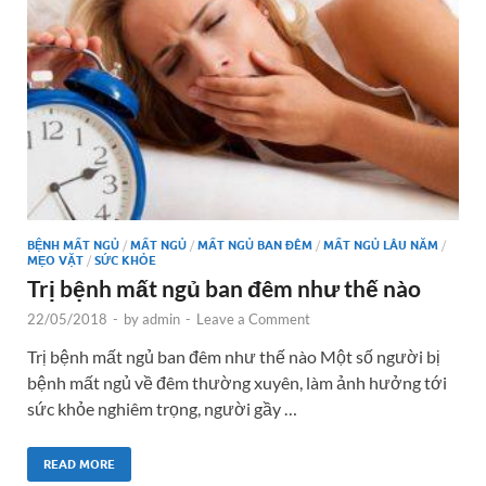
BỆNH MẤT NGỦ
/
MẤT NGỦ
/
MẤT NGỦ BAN ĐÊM
/
MẤT NGỦ LÂU NĂM
/
MẸO VẶT
/
SỨC KHỎE
Trị bệnh mất ngủ ban đêm như thế nào
22/05/2018
-
by
admin
-
Leave a Comment
Trị bệnh mất ngủ ban đêm như thế nào Một số người bị
bệnh mất ngủ về đêm thường xuyên, làm ảnh hưởng tới
sức khỏe nghiêm trọng, người gầy …
READ MORE