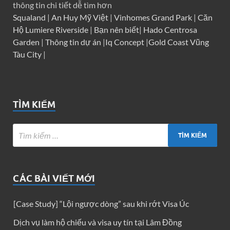
thông tin chi tiết dễ tìm hơn
Squaland
|
An Huy Mỹ Việt
|
Vinhomes Grand Park
|
Căn
Hộ Lumiere Riverside
|
Bạn nên biết
|
Hado Centrosa
Garden
|
Thông tin dự án
|
Iq Concept
|
Gold Coast Vũng
Tàu City
|
TÌM KIẾM
CÁC BÀI VIẾT MỚI
[Case Study] “Lội ngược dòng” sau khi rớt Visa Úc
Dịch vụ làm hộ chiếu và visa uy tín tại Lâm Đồng