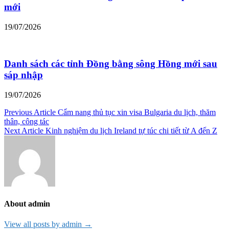
mới
19/07/2026
Danh sách các tỉnh Đồng bằng sông Hồng mới sau
sáp nhập
19/07/2026
Điều
Previous Article
Cẩm nang thủ tục xin visa Bulgaria du lịch, thăm
thân, công tác
hướng
Next Article
Kinh nghiệm du lịch Ireland tự túc chi tiết từ A đến Z
bài
viết
About admin
View all posts by admin →