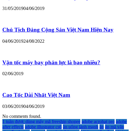
31/05/2019
04/06/2019
Chủ Tịch Đảng Cộng Sản Việt Nam Hiện Nay
04/06/2019
24/08/2022
Vận tốc máy bay phản lực là bao nhiêu?
02/06/2019
Cao Tốc Dài Nhất Việt Nam
03/06/2019
04/06/2019
No comments found.
1 tuần được dùng mấy mã freeship shopee
adobe acrobat pro
adobe
after effects
adobe illustrator cs6
ăn uống lành mạnh
áp
áp mã vận