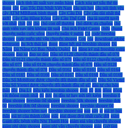
shopee
cách tính lãi suất vay ngân hàng
Cách xóa nợ xấu thẻ tín
dụng
cân
Cao Tốc Dài Nhất Việt Nam
câu nói hay
câu nói tình yêu
cây ATM MBBank bình thạnh
Cây Cầu Dài
Cây cầu dài nhất thế
giới?
Cây Cầu Hồng Kông
Cây Cầu Thế Giới
cha là người tuyệt
vời nhất
chặt
chỉ
cho
chó con dễ thương
chó được ưa chuộng
cho
sinh viên vay tiền không lãi suất
Chủ tịch Fidel Castro
chữa
chung
chuyện ngắn cuộc sống
chuyện ngắn ý nghĩa
Có
code freeship
shopee
code miễn phí vận chuyển shopee
Con
của
download adobe
lightroom
du lịch thái lan
dụng
dùng hết mã freeship shopee
Đà
Nẵng
Đà Nẵng Có Bao Nhiêu Quận?
đai
đăng ký mã freeship extra
shopee
đạp xe
đạp xe đạp
Đầu số 0120 chuyển thành đầu số 070
Đầu số 0121 chuyển thành đầu số 079
Đầu số 0122 chuyển thành
đầu số 077
Đầu số 0126 chuyển thành đầu số 076
Đầu số 0128
chuyển thành đầu số 078
Đầu số 0162
Đầu số 0163
Đầu số 0164
Đầu số 0165
Đầu số 0166
Đầu số 0167
Đầu số 0168
Đầu số 0169
Đầu Số Mobifone được chuyển đổi thành đầu số gì?
Đầu Số Viettel
Đầu Số Viettel được chuyển đổi thành đầu số gì?
đầu tư cho bản
thân
đều
Địa Lý
điều kiện freeship shopee
định
đồ
đơn
động
động
vật thông minh nhất
đủ
đực
ên đầu tư hay gửi tiết kiệm
freeship 0
đồng shopee
freeship 0đ shopee
freeship 50k shopee
freeship đơn
0đ
freeship đơn 0đ shopee
freeship shopee
freeship shopee 0đ
freeship shopee hôm nay
freeship shopee mã
gan
gây
gì
giá trị bản
thân
giá trị của thành công
giấc
giai đoạn đẹp nhất cuộc đời
giảm
Giám đốc bệnh viện Nhi Thanh Hóa
giảm giá vận chuyển shopee
giảm phí ship shopee
giảm phí vận chuyển shopee
giản
Giờ làm