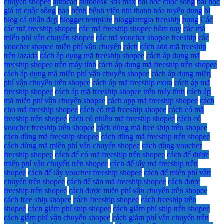
chuyển shopee
autocad
autodesk 3ds max
bài học cuộc sống
bài học
giá trị cuộc sống
bao
bệnh
bệnh viện nhi thanh hóa tuyển dụng
bị
blog cá nhân đẹp
blogger template
bloggiamgia freeship
bụng
Các
các mã freeship shopee
các mã freeship shopee hôm nay
các mã
miễn phí vận chuyển shopee
các mã voucher shopee freeship
các
voucher shopee miễn phí vận chuyển
cách
cách add mã freeship
trên lazada
cách áp dụng mã freeship shopee
cách áp dụng mã
freeship shopee trên máy tính
cách áp dụng mã freeship trên shopee
cách áp dụng mã miễn phí vận chuyển shopee
cách áp dụng miễn
phí vận chuyển trên shopee
cách áp mã freeship extra
cách áp mã
freeship shopee
cách áp mã freeship shopee trên máy tính
cách áp
mã miễn phí vận chuyển shopee
cách app mã freeship shopee
cách
cho mã freeship shopee
cách có mã freeship shopee
cách có mã
freeship trên shopee
cách có nhiều mã freeship shopee
cách có
voucher freeship trên shopee
cách dùng mã free ship trên shopee
cách dùng mã freeship shopee
cách dùng mã freeship trên shopee
cách dùng mã miễn phí vận chuyển shopee
cách dùng voucher
freeship shopee
cách để có mã freeship trên shopee
cách để được
miễn phí vận chuyển trên shopee
cách để lấy mã freeship trên
shopee
cách để lấy voucher freeship shopee
cách để miễn phí vận
chuyển trên shopee
cách để săn mã freeship shopee
cách được
freeship trên shopee
cách được miễn phí vận chuyển trên shopee
cách free ship shopee
cách freeship shopee
cách freeship trên
shopee
cách giảm phí ship shopee
cách giảm phí ship trên shopee
cách giảm phí vận chuyển shopee
cách giảm phí vận chuyển trên