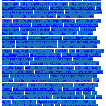
ship shopee
mã giảm phí vận chuyển shopee
mã giảm ship shopee
mã khuyến mãi freeship shopee
mã miễn phí giao hàng shopee
mã
miễn phí ship shopee
mã miễn phí shopee
mã miễn phí vận chuyển
mã miễn phí vận chuyển của shopee
mã miễn phí vận chuyển
shopee
mã miễn phí vận chuyển shopee hôm nay
mã miễn phí vận
chuyển trên shopee
mã miễn ship shopee
mã phi ship shopee
mã
ship shopee
mã shopee free ship
mã shopee freeship
mã shopee
freeship hôm nay
mã shopee miễn phí vận chuyển
mã shopee
voucher freeship
mã vận chuyển shopee
mã vận chuyển shopee
miễn phí
mã voucher freeship shopee
mã voucher freeship shopee
hôm nay
mã voucher shopee freeship
maã miễn phí vận chuyển
shopee
magiamgia freeship shopee
mận khô
máu
mẫu hợp đồng vay
tiền không lãi suất
max freeship shopee
mb bank cách chuyển tiền
miễn phí ship shopee
miễn phí ship trên shopee
miễn phí vận
chuyển 0đ shopee
miễn phí vận chuyển của shopee
miễn phí vận
chuyển shopee
miễn phí vận chuyển trên shopee
miễn ship shopee
miễn ship trên shopee
mở tài khoản Vietcombank theo số điện thoại
Móc
mua hàng shopee free ship
mua hàng shopee miễn phí vận
chuyển
mua hàng trên shopee có được miễn phí vận chuyển
mua
mã freeship extra
mua mã freeship extra shopee
mua mã freeship
shopee
mua mã freeship shopee bằng xu
mua mã miễn phí vận
chuyển shopee
mua shopee miễn phí vận chuyển
mũi
Muỗi
nào
Nên đầu tư dài hạn hay ngắn hạn
ngày freeship shopee
nghiến
ngủ
người
Người Cao Tuổi
Người cao tuổi nhất Việt Nam hiện nay
Người Cao Tuổi Việt Nam
nguyên
nhà
nhận mã freeship shopee