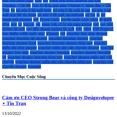
tình yêu hạnh phúc
toàn
tổn
Tổng hợp kinh nghiệm xin visa
Ukraina - Chi tiết
Top 10 Rau quả giàu Vitamin C hàng đầu ⋆ Tin
Tran
tra
trả góp 0 lãi suất hsbc
trả góp 0 lãi suất là sao
trả góp 0 lãi
suất qua thẻ tín dụng
trả góp 0 lãi suất sacombank
trẻ em
trị
trở
thành một blogger
trời
Trung Quốc
truyện ngắn cuộc sống
từ thiện
từng
ung
và
Vacxin
vài
vàng 14k có bị xỉn màu không
vào
vay tiền
không lãi suất
vay tiền nhanh không lãi suất
việc
viêm
Việt Nam có
bao nhiêu vườn quốc gia?
Vitamin
với
voucher free ship shopee
voucher freeship 0đ shopee
voucher freeship shopee
voucher
freeship shopee food
voucher freeship shopee hôm nay
voucher
miễn phí ship shopee
voucher miễn phí vận chuyển shopee
voucher
shopee free ship
voucher shopee freeship
voucher shopee freeship
0đ
voucher shopee freeship hôm nay
voucher shopee miễn phí vận
chuyển
voucher shopee miễn phí vận chuyển hôm nay
voucher vận
chuyển shopee
youtube
Chuyên Mục Cuộc Sống
Cảm ơn CEO Strong Bear và công ty Designveloper
⋆ Tin Tran
13/10/2022