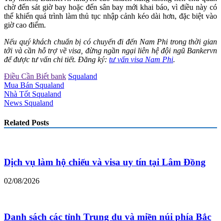
chờ đến sát giờ bay hoặc đến sân bay mới khai báo, vì điều này có
thể khiến quá trình làm thủ tục nhập cảnh kéo dài hơn, đặc biệt vào
giờ cao điểm.
Nếu quý khách chuẩn bị có chuyến đi đến Nam Phi trong thời gian
tới và cần hỗ trợ về visa, đừng ngần ngại liên hệ đội ngũ Bankervn
để được tư vấn chi tiết. Đăng ký:
tư vấn visa Nam Phi
.
Điều Cần Biết bank
Squaland
Mua Bán Squaland
Nhà Tốt Squaland
News Squaland
Related Posts
Dịch vụ làm hộ chiếu và visa uy tín tại Lâm Đồng
02/08/2026
Danh sách các tỉnh Trung du và miền núi phía Bắc