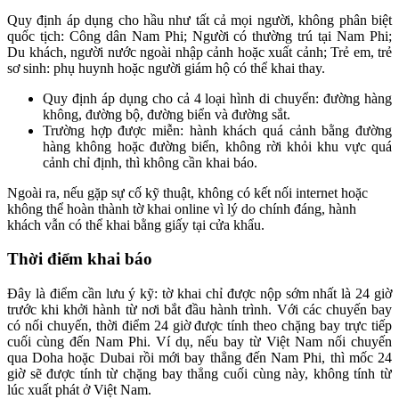
Quy định áp dụng cho hầu như tất cả mọi người, không phân biệt
quốc tịch: Công dân Nam Phi; Người có thường trú tại Nam Phi;
Du khách, người nước ngoài nhập cảnh hoặc xuất cảnh; Trẻ em, trẻ
sơ sinh: phụ huynh hoặc người giám hộ có thể khai thay.
Quy định áp dụng cho cả 4 loại hình di chuyển: đường hàng
không, đường bộ, đường biển và đường sắt.
Trường hợp được miễn: hành khách quá cảnh bằng đường
hàng không hoặc đường biển, không rời khỏi khu vực quá
cảnh chỉ định, thì không cần khai báo.
Ngoài ra, nếu gặp sự cố kỹ thuật, không có kết nối internet hoặc
không thể hoàn thành tờ khai online vì lý do chính đáng, hành
khách vẫn có thể khai bằng giấy tại cửa khẩu.
Thời điểm khai báo
Đây là điểm cần lưu ý kỹ: tờ khai chỉ được nộp sớm nhất là 24 giờ
trước khi khởi hành từ nơi bắt đầu hành trình. Với các chuyến bay
có nối chuyến, thời điểm 24 giờ được tính theo chặng bay trực tiếp
cuối cùng đến Nam Phi. Ví dụ, nếu bay từ Việt Nam nối chuyến
qua Doha hoặc Dubai rồi mới bay thẳng đến Nam Phi, thì mốc 24
giờ sẽ được tính từ chặng bay thẳng cuối cùng này, không tính từ
lúc xuất phát ở Việt Nam.