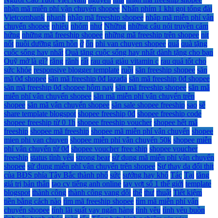
nhận mã miễn phí vận chuyển shopee
Nhấn phím 1 khi gọi tổng đài
Vietcombank
nhanh
nhập mã freeship shopee
nhập mã miễn phí vận
chuyển shopee
nhiêu
nhóm
như
Những
những câu nói truyền cảm
hứng
những mã freeship shopee
những mã freeship trên shopee
nịt
nốt
nuôi dưỡng tâm hồn
ở
ổn
phi van chuyen shopee
quá
quà tặng
cuộc sống hay nhất
Quà tặng cuộc sống hay nhất dành tặng cho bạn
Quỹ mở là gì?
răng
rãnh
rất
rau quả giàu vitamin c
rau quả tốt cho
sức khỏe
responsive blogger template
ruồi
săn freeship shopee
săn
mã 0đ shopee
săn mã freeship 0đ lazada
săn mã freeship 0đ shopee
săn mã freeship 0đ shopee hôm nay
săn mã freeship shopee
săn mã
miễn phí vận chuyển shopee
săn mã miễn phí vận chuyển trên
shopee
săn mã vận chuyển shopee
săn sale shopee freeship
sao
sẽ
share template blogspot
shopee freeship 0đ
shopee freeship code
shopee freeship từ 0 1h
shopee freeship voucher
shopee hết mã
freeship
shopee mã freeship
shopee mã miễn phí vận chuyển
shopee
mien phi van chuyen
shopee miễn phí vận chuyển 50k
shopee miễn
phí vận chuyển từ 0đ
shopee voucher free ship
shopee voucher
freeship
status tình yêu
strong bear
sử dụng mã miễn phí vận chuyển
shopee
sử dụng miễn phí vận chuyển trên shopee
Sự thay da đổi thịt
của BĐS phía Tây Bắc thành phố
sức
sướng hay khổ
Tác
Tại
tăng
giá trị bản thân
tạo cv tiếng anh online
tay vợt số 1 thế giới
template
blogspot
thành công
thành công vang dội
thế
thư
thuật
Tiết kiệm
tiền bằng cách nào
tìm mã freeship shopee
tìm mã miễn phí vận
chuyển shopee
tính lãi suất vay ngân hàng
tình yêu
tình yêu buồn