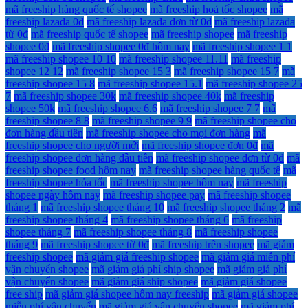
mã freeship hàng quốc tế shopee
mã freeship hoả tốc shopee
mã
freeship lazada 0đ
mã freeship lazada đơn từ 0đ
mã freeship lazada
từ 0đ
mã freeship quốc tế shopee
mã freeship shopee
mã freeship
shopee 0đ
mã freeship shopee 0đ hôm nay
mã freeship shopee 1 1
mã freeship shopee 10 10
mã freeship shopee 11.11
mã freeship
shopee 12 12
mã freeship shopee 15 3
mã freeship shopee 15 7
mã
freeship shopee 15 8
mã freeship shopee 15.1
mã freeship shopee 25
7
mã freeship shopee 30k
mã freeship shopee 40k
mã freeship
shopee 50k
mã freeship shopee 6.6
mã freeship shopee 7 7
mã
freeship shopee 8 8
mã freeship shopee 9 9
mã freeship shopee cho
đơn hàng đầu tiên
mã freeship shopee cho mọi đơn hàng
mã
freeship shopee cho người mới
mã freeship shopee đơn 0đ
mã
freeship shopee đơn hàng đầu tiên
mã freeship shopee đơn từ 0đ
mã
freeship shopee food hôm nay
mã freeship shopee hàng quốc tế
mã
freeship shopee hỏa tốc
mã freeship shopee hôm nay
mã freeship
shopee ngày hôm nay
mã freeship shopee pay
mã freeship shopee
tháng 1
mã freeship shopee tháng 10
mã freeship shopee tháng 2
mã
freeship shopee tháng 4
mã freeship shopee tháng 6
mã freeship
shopee tháng 7
mã freeship shopee tháng 8
mã freeship shopee
tháng 9
mã freeship shopee từ 0đ
mã freeship trên shopee
mã giảm
freeship shopee
mã giảm giá freeship shopee
mã giảm giá miễn phí
vận chuyển shopee
mã giảm giá phí ship shopee
mã giảm giá phí
vận chuyển shopee
mã giảm giá ship shopee
mã giảm giá shopee
free ship
mã giảm giá shopee hôm nay freeship
mã giảm giá shopee
miễn phí vận chuyển
mã giảm giá vận chuyển shopee
mã giảm phí