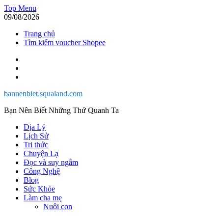
Skip
Top Menu
to
09/08/2026
content
Trang chủ
Tìm kiếm voucher Shopee
Facebook
Twitter
Instagram
bannenbiet.squaland.com
Bạn Nên Biết Những Thứ Quanh Ta
Địa Lý
Lịch Sử
Tri thức
Chuyện Lạ
Đọc và suy ngẫm
Công Nghệ
Blog
Sức Khỏe
Làm cha mẹ
Nuôi con