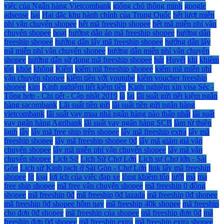
việc của Ngân hàng Vietcombank
giống chó thông minh
google
adsense
hại
Hai đặc khu hành chính của Trung Quốc
hết lượt miễn
phí vận chuyển shopee
hết mã freeship shopee
hết mã miễn phí vận
chuyển shopee
hoạt
hướng dẫn áp mã freeship shopee
hướng dẫn
freeship shopee
hướng dẫn lấy mã freeship shopee
hướng dẫn lấy
mã miễn phí vận chuyển shopee
hướng dẫn miễn phí vận chuyển
shopee
hướng dẫn sử dụng mã freeship shopee
hút
Huyết
khi
khiêm
tốn
khỏe
không
Kiểm
kiếm mã freeship shopee
kiếm mã miễn phí
vận chuyển shopee
kiếm tiền với youtube
kiếm voucher freeship
shopee
kim
Kinh nghiệm tiết kiệm tiền
Kinh nghiệm xin visa Séc -
Tổng hợp - Chi tiết - Cập nhật 2019
là
lại
lãi suất gửi tiết kiệm ngân
hàng sacombank
Lãi suất tiền gửi
lãi suất tiền gửi ngân hàng
vietcombank
lãi suất vay mua nhà ngân hàng nào thấp nhất
lãi suất
vay ngân hàng Agribank
lãi suất vay ngân hàng SCB
làm từ thiện
lạnh
lây
lấy mã free ship trên shopee
lấy mã freeship extra
lấy mã
freeship shopee
lấy mã freeship shopee 0đ
lấy mã giảm giá vận
chuyển shopee
lấy mã miễn phí vận chuyển shopee
lấy mã vận
chuyển shopee
Lịch Sử
Lịch Sử Chợ Lớn
Lịch sự Chợ lớn - Sài
Gòn
Lịch sử Kinh rạch ở Sài Gòn - Chợ Lớn
link lấy mã freeship
shopee
lít
loại
lợi ích của việc đạp xe
lòng khiêm tốn
lưỡi
mà
ma
free ship shopee
mã free vận chuyển shopee
mã freeship 0 đồng
shopee
mã freeship 0đ
mã freeship 0đ lazada
mã freeship 0đ shopee
mã freeship 0đ shopee hôm nay
mã freeship 40k shopee
mã freeship
cho đơn 0đ shopee
mã freeship của shopee
mã freeship đơn 0đ
mã
freeship đơn 0đ shopee
mã freeship extra
mã freeship extra shopee