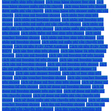
hàng miễn ship trên shopee
cách mua hàng shopee free ship
cách
mua hàng shopee miễn phí vận chuyển
cách mua hàng trên shopee
được miễn phí vận chuyển
cách mua hàng trên shopee miễn phí vận
chuyển
cách mua mã freeship shopee
cách nhận free ship trên
shopee
cách nhận mã freeship shopee
cách nhận mã freeship trên
shopee
cách nhận mã miễn phí vận chuyển shopee
cách nhận mã
miễn phí vận chuyển trên shopee
cách nhận miễn phí vận chuyển
trên shopee
cách nhận thêm mã free ship trên shopee
cách nhận
voucher freeship shopee
cách nhập mã free ship trên shopee
cách
nhập mã freeship shopee
cách nhập mã miễn phí vận chuyển trên
shopee
Cách rút tiền ở cây ATM Agribank
Cách rút tiền ở cây ATM
BIDV
cách săn free ship trên shopee
cách săn hàng 1k trên shopee
freeship
cách săn mã freeship
cách săn mã freeship 0đ trên lazada
cách săn mã freeship 0đ trên shopee
cách săn mã freeship lazada
cách săn mã freeship shopee
cách săn mã freeship trên shopee
cách
săn mã miễn phí vận chuyển shopee
cách săn sale shopee 1k
freeship
cách săn sale shopee freeship
cách săn vé free ship trên
shopee
cách săn voucher freeship shopee
cách săn voucher freeship
trên shopee
cách sử dụng mã free ship trên shopee
cách sử dụng mã
freeship 0đ trên shopee
cách sử dụng mã freeship shopee
cách sử
dụng mã freeship shopee trên máy tính
cách sử dụng mã miễn phí
vận chuyển shopee
cách sử dụng mã miễn phí vận chuyển trên
shopee
cách sử dụng miễn phí vận chuyển trên shopee
cách sử dụng
voucher freeship shopee
cách tìm mã freeship shopee
cách tìm mã
miễn phí vận chuyển trên shopee
cách tìm voucher freeship trên