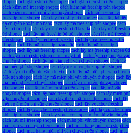
shopee
cách giảm ship trên shopee
cách giảm tiền ship trên shopee
cách kiếm mã freeship shopee
cách kiếm mã freeship trên shopee
cách kiếm mã miễn phí vận chuyển shopee
cách kiếm voucher
freeship trên shopee
cách lấy free ship trên shopee
cách lấy lại tiền
đã chuyển khoản mb bank
cách lấy mã free ship trên shopee
cách
lấy mã freeship
cách lấy mã freeship 0đ lazada
cách lấy mã freeship
0đ shopee
cách lấy mã freeship 0đ trên shopee
cách lấy mã freeship
của shopee
cách lấy mã freeship extra
cách lấy mã freeship extra
shopee
cách lấy mã freeship lazada 0đ
cách lấy mã freeship ở
shopee
cách lấy mã freeship shopee
cách lấy mã freeship shopee 0đ
cách lấy mã freeship shopee trên máy tính
cách lấy mã giảm giá vận
chuyển shopee
cách lấy mã giảm phí vận chuyển shopee
cách lấy
mã miễn phí ship shopee
cách lấy mã miễn phí ship trên shopee
cách lấy mã miễn phí vận chuyển
cách lấy mã miễn phí vận chuyển
50k trên shopee
cách lấy mã miễn phí vận chuyển ở shopee
cách lấy
mã miễn phí vận chuyển shopee
cách lấy mã miễn phí vận chuyển
trên shopee
cách lấy mã miễn ship trên shopee
cách lấy mã vận
chuyển shopee
cách lấy mac freeship trên shopee
cách lấy miễn phí
vận chuyển trên shopee
cách lấy thêm mã freeship shopee
cách lấy
thêm mã miễn phí vận chuyển shopee
cách lấy voucher freeship
shopee
cách lấy voucher freeship trên shopee
cách lấy voucher miễn
phí ship trên shopee
cách lấy voucher shopee miễn phí vận chuyển
cách lưu mã freeship shopee
cách miễn phí vận chuyển shopee
cách
miễn phí vận chuyển trên shopee
cách mua hàng miễn phí ship trên
shopee
cách mua hàng miễn phí vận chuyển trên shopee
cách mua