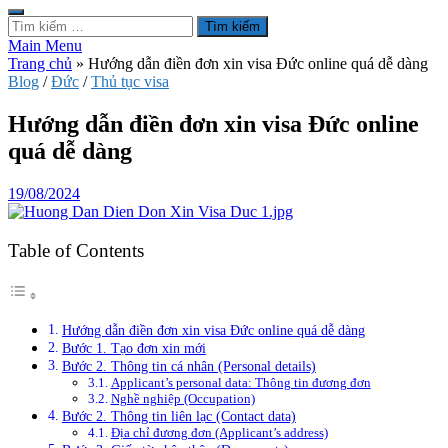
Tìm
kiếm
Main Menu
cho:
Trang chủ
»
Hướng dẫn điền đơn xin visa Đức online quá dễ dàng
Blog
/
Đức
/
Thủ tục visa
Hướng dẫn điền đơn xin visa Đức online
quá dễ dàng
19/08/2024
Table of Contents
Hướng dẫn điền đơn xin visa Đức online quá dễ dàng
Bước 1. Tạo đơn xin mới
Bước 2. Thông tin cá nhân (Personal details)
Applicant’s personal data: Thông tin đương đơn
Nghề nghiệp (Occupation)
Bước 2. Thông tin liên lạc (Contact data)
Địa chỉ đương đơn (Applicant’s address)