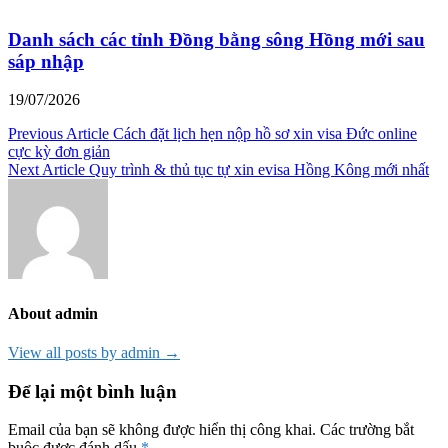
Danh sách các tỉnh Đồng bằng sông Hồng mới sau
sáp nhập
19/07/2026
Điều
Previous Article
Cách đặt lịch hẹn nộp hồ sơ xin visa Đức online
cực kỳ đơn giản
hướng
Next Article
Quy trình & thủ tục tự xin evisa Hồng Kông mới nhất
bài
viết
About admin
View all posts by admin →
Để lại một bình luận
Email của bạn sẽ không được hiển thị công khai.
Các trường bắt
buộc được đánh dấu
*