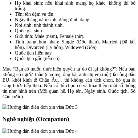
Họ khai sinh: nếu khai sinh mang họ khác, không thì bỏ
trống.
Tên: tên đệm và tên.
Ngày tháng năm sinh: đúng định dạng.
Nơi sinh: tỉnh thành sinh.
Quốc gia sinh.
Giới tính: Male (nam), Female (nữ).
Tình trạng hôn nhân: Single (Độc thân), Married (Đã kết
hôn), Divorced (Ly hôn), Widowed (Góa).
Quốc tịch hiện nay.
Quốc tịch gốc (nếu có).
Mục “Bạn có muốn thực hiện quyền tự do đi lại không?”: Nếu bạn
không có người thân (cha mẹ, ông bà, anh chị em ruột) là công dân
EU, khối kinh tế Châu Âu… thì không cần tích chọn, bỏ qua &
sang bước tiếp theo. Nếu có thì chọn có và khai thêm một số thông
tin như hình trên (Mối quan hệ, Họ tên, Ngày sinh, Quốc tịch, Số
Căn cước)
Nghề nghiệp (Occupation
)