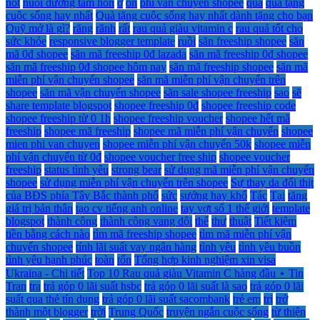
nốt
nuôi dưỡng tâm hồn
ở
ổn
phi van chuyen shopee
quá
quà tặng
cuộc sống hay nhất
Quà tặng cuộc sống hay nhất dành tặng cho bạn
Quỹ mở là gì?
răng
rãnh
rất
rau quả giàu vitamin c
rau quả tốt cho
sức khỏe
responsive blogger template
ruồi
săn freeship shopee
săn
mã 0đ shopee
săn mã freeship 0đ lazada
săn mã freeship 0đ shopee
săn mã freeship 0đ shopee hôm nay
săn mã freeship shopee
săn mã
miễn phí vận chuyển shopee
săn mã miễn phí vận chuyển trên
shopee
săn mã vận chuyển shopee
săn sale shopee freeship
sao
sẽ
share template blogspot
shopee freeship 0đ
shopee freeship code
shopee freeship từ 0 1h
shopee freeship voucher
shopee hết mã
freeship
shopee mã freeship
shopee mã miễn phí vận chuyển
shopee
mien phi van chuyen
shopee miễn phí vận chuyển 50k
shopee miễn
phí vận chuyển từ 0đ
shopee voucher free ship
shopee voucher
freeship
status tình yêu
strong bear
sử dụng mã miễn phí vận chuyển
shopee
sử dụng miễn phí vận chuyển trên shopee
Sự thay da đổi thịt
của BĐS phía Tây Bắc thành phố
sức
sướng hay khổ
Tác
Tại
tăng
giá trị bản thân
tạo cv tiếng anh online
tay vợt số 1 thế giới
template
blogspot
thành công
thành công vang dội
thế
thư
thuật
Tiết kiệm
tiền bằng cách nào
tìm mã freeship shopee
tìm mã miễn phí vận
chuyển shopee
tính lãi suất vay ngân hàng
tình yêu
tình yêu buồn
tình yêu hạnh phúc
toàn
tổn
Tổng hợp kinh nghiệm xin visa
Ukraina - Chi tiết
Top 10 Rau quả giàu Vitamin C hàng đầu ⋆ Tin
Tran
tra
trả góp 0 lãi suất hsbc
trả góp 0 lãi suất là sao
trả góp 0 lãi
suất qua thẻ tín dụng
trả góp 0 lãi suất sacombank
trẻ em
trị
trở
thành một blogger
trời
Trung Quốc
truyện ngắn cuộc sống
từ thiện