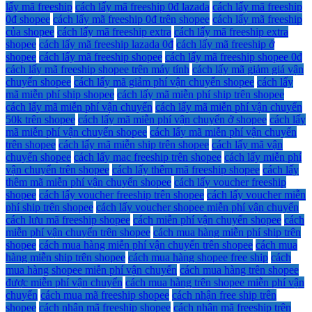
lấy mã freeship
cách lấy mã freeship 0đ lazada
cách lấy mã freeship
0đ shopee
cách lấy mã freeship 0đ trên shopee
cách lấy mã freeship
của shopee
cách lấy mã freeship extra
cách lấy mã freeship extra
shopee
cách lấy mã freeship lazada 0đ
cách lấy mã freeship ở
shopee
cách lấy mã freeship shopee
cách lấy mã freeship shopee 0đ
cách lấy mã freeship shopee trên máy tính
cách lấy mã giảm giá vận
chuyển shopee
cách lấy mã giảm phí vận chuyển shopee
cách lấy
mã miễn phí ship shopee
cách lấy mã miễn phí ship trên shopee
cách lấy mã miễn phí vận chuyển
cách lấy mã miễn phí vận chuyển
50k trên shopee
cách lấy mã miễn phí vận chuyển ở shopee
cách lấy
mã miễn phí vận chuyển shopee
cách lấy mã miễn phí vận chuyển
trên shopee
cách lấy mã miễn ship trên shopee
cách lấy mã vận
chuyển shopee
cách lấy mac freeship trên shopee
cách lấy miễn phí
vận chuyển trên shopee
cách lấy thêm mã freeship shopee
cách lấy
thêm mã miễn phí vận chuyển shopee
cách lấy voucher freeship
shopee
cách lấy voucher freeship trên shopee
cách lấy voucher miễn
phí ship trên shopee
cách lấy voucher shopee miễn phí vận chuyển
cách lưu mã freeship shopee
cách miễn phí vận chuyển shopee
cách
miễn phí vận chuyển trên shopee
cách mua hàng miễn phí ship trên
shopee
cách mua hàng miễn phí vận chuyển trên shopee
cách mua
hàng miễn ship trên shopee
cách mua hàng shopee free ship
cách
mua hàng shopee miễn phí vận chuyển
cách mua hàng trên shopee
được miễn phí vận chuyển
cách mua hàng trên shopee miễn phí vận
chuyển
cách mua mã freeship shopee
cách nhận free ship trên
shopee
cách nhận mã freeship shopee
cách nhận mã freeship trên