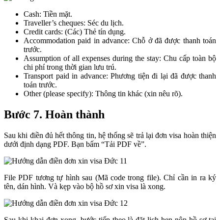
Cash: Tiền mặt.
Traveller’s cheques: Séc du lịch.
Credit cards: (Các) Thẻ tín dụng.
Accommodation paid in advance: Chỗ ở đã được thanh toán
trước.
Assumption of all expenses during the stay: Chu cấp toàn bộ
chi phí trong thời gian lưu trú.
Transport paid in advance: Phương tiện đi lại đã được thanh
toán trước.
Other (please specify): Thông tin khác (xin nêu rõ).
Bước 7. Hoàn thành
Sau khi điền đủ hết thông tin, hệ thống sẽ trả lại đơn visa hoàn thiện
dưới định dạng PDF. Bạn bấm “Tải PDF về”.
File PDF tương tự hình sau (Mã code trong file). Chỉ cần in ra ký
tên, dán hình. Và kẹp vào bộ hồ sơ xin visa là xong.
Sau khi khai đơn xong, bước tiếp theo là đặt lịch hẹn nộp hồ sơ tại