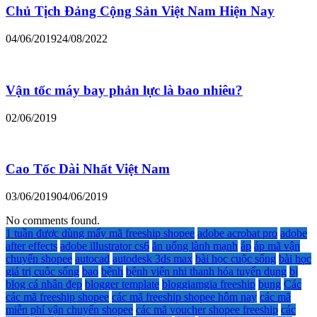
Chủ Tịch Đảng Cộng Sản Việt Nam Hiện Nay
04/06/2019
24/08/2022
Vận tốc máy bay phản lực là bao nhiêu?
02/06/2019
Cao Tốc Dài Nhất Việt Nam
03/06/2019
04/06/2019
No comments found.
1 tuần được dùng mấy mã freeship shopee
adobe acrobat pro
adobe
after effects
adobe illustrator cs6
ăn uống lành mạnh
áp
áp mã vận
chuyển shopee
autocad
autodesk 3ds max
bài học cuộc sống
bài học
giá trị cuộc sống
bao
bệnh
bệnh viện nhi thanh hóa tuyển dụng
bị
blog cá nhân đẹp
blogger template
bloggiamgia freeship
bụng
Các
các mã freeship shopee
các mã freeship shopee hôm nay
các mã
miễn phí vận chuyển shopee
các mã voucher shopee freeship
các