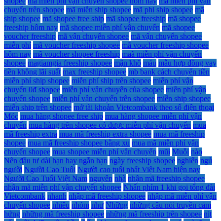
shopee
mã miễn phí vận chuyển shopee hôm nay
mã miễn phí vận
chuyển trên shopee
mã miễn ship shopee
mã phi ship shopee
mã
ship shopee
mã shopee free ship
mã shopee freeship
mã shopee
freeship hôm nay
mã shopee miễn phí vận chuyển
mã shopee
voucher freeship
mã vận chuyển shopee
mã vận chuyển shopee
miễn phí
mã voucher freeship shopee
mã voucher freeship shopee
hôm nay
mã voucher shopee freeship
maã miễn phí vận chuyển
shopee
magiamgia freeship shopee
mận khô
máu
mẫu hợp đồng vay
tiền không lãi suất
max freeship shopee
mb bank cách chuyển tiền
miễn phí ship shopee
miễn phí ship trên shopee
miễn phí vận
chuyển 0đ shopee
miễn phí vận chuyển của shopee
miễn phí vận
chuyển shopee
miễn phí vận chuyển trên shopee
miễn ship shopee
miễn ship trên shopee
mở tài khoản Vietcombank theo số điện thoại
Móc
mua hàng shopee free ship
mua hàng shopee miễn phí vận
chuyển
mua hàng trên shopee có được miễn phí vận chuyển
mua
mã freeship extra
mua mã freeship extra shopee
mua mã freeship
shopee
mua mã freeship shopee bằng xu
mua mã miễn phí vận
chuyển shopee
mua shopee miễn phí vận chuyển
mũi
Muỗi
nào
Nên đầu tư dài hạn hay ngắn hạn
ngày freeship shopee
nghiến
ngủ
người
Người Cao Tuổi
Người cao tuổi nhất Việt Nam hiện nay
Người Cao Tuổi Việt Nam
nguyên
nhà
nhận mã freeship shopee
nhận mã miễn phí vận chuyển shopee
Nhấn phím 1 khi gọi tổng đài
Vietcombank
nhanh
nhập mã freeship shopee
nhập mã miễn phí vận
chuyển shopee
nhiêu
nhóm
như
Những
những câu nói truyền cảm
hứng
những mã freeship shopee
những mã freeship trên shopee
nịt