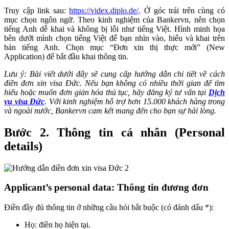
Truy cập link sau:
https://videx.diplo.de/
. Ở góc trái trên cùng có
mục chọn ngôn ngữ. Theo kinh nghiệm của Bankervn, nên chọn
tiếng Anh dễ khai và không bị lỗi như tiếng Việt. Hình minh họa
bên dưới mình chọn tiếng Việt để bạn nhìn vào, hiểu và khai trên
bản tiếng Anh. Chọn mục “Đơn xin thị thực mới” (New
Application) để bắt đầu khai thông tin.
Lưu ý: Bài viết dưới đây sẽ cung cấp hướng dẫn chi tiết về cách
điền đơn xin visa Đức. Nếu bạn không có nhiều thời gian để tìm
hiểu hoặc muốn đơn giản hóa thủ tục, hãy đăng ký tư vấn tại
Dịch
vụ visa Đức
. Với kinh nghiệm hỗ trợ hơn 15.000 khách hàng trong
và ngoài nước, Bankervn cam kết mang đến cho bạn sự hài lòng.
Bước 2. Thông tin cá nhân (
Personal
details)
Applicant’s personal data: Thông tin đương đơn
Điền đầy đủ thông tin ở những câu hỏi bắt buộc (có đánh dấu *):
Họ: điền họ hiện tại.