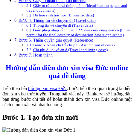
Bước 3: Giấy tờ nhân thân (Documents)
Giấy tờ căn cước và thông hành (Identification papers and
travel documents)
Dữ liệu sinh trắc học (Biometric data)
Bước 4: Thông tin về chuyến đi (Travel data)
Thông tin về chuyến đi (Travel data)
Giấy phép nhập cảnh vào nước đến cuối cùng nếu có (Entry
permit for the final country of destination, where applicable)
Bước 5. Thẩm quyền giải quyết (Reference)
Bước 6. Nhận chi trả chi phí (Assumption of costs)
Chi phí đi lại và ăn ở (Travel and living costs)
Bước 7. Hoàn thành
Hướng dẫn điền đơn xin visa Đức online
quá dễ dàng
Tiếp theo bài
thủ tục xin visa Đức
, bước tiếp theo quan trọng là điền
đơn xin visa trực tuyến. Trong bài viết này, Bankervn sẽ hướng dẫn
bạn từng bước chi tiết để hoàn thành đơn xin visa Đức online một
cách chính xác và nhanh chóng.
Bước 1. Tạo đơn xin mới