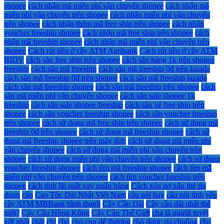
shopee
cách nhận mã miễn phí vận chuyển shopee
cách nhận mã
miễn phí vận chuyển trên shopee
cách nhận miễn phí vận chuyển
trên shopee
cách nhận thêm mã free ship trên shopee
cách nhận
voucher freeship shopee
cách nhập mã free ship trên shopee
cách
nhập mã freeship shopee
cách nhập mã miễn phí vận chuyển trên
shopee
Cách rút tiền ở cây ATM Agribank
Cách rút tiền ở cây ATM
BIDV
cách săn free ship trên shopee
cách săn hàng 1k trên shopee
freeship
cách săn mã freeship
cách săn mã freeship 0đ trên lazada
cách săn mã freeship 0đ trên shopee
cách săn mã freeship lazada
cách săn mã freeship shopee
cách săn mã freeship trên shopee
cách
săn mã miễn phí vận chuyển shopee
cách săn sale shopee 1k
freeship
cách săn sale shopee freeship
cách săn vé free ship trên
shopee
cách săn voucher freeship shopee
cách săn voucher freeship
trên shopee
cách sử dụng mã free ship trên shopee
cách sử dụng mã
freeship 0đ trên shopee
cách sử dụng mã freeship shopee
cách sử
dụng mã freeship shopee trên máy tính
cách sử dụng mã miễn phí
vận chuyển shopee
cách sử dụng mã miễn phí vận chuyển trên
shopee
cách sử dụng miễn phí vận chuyển trên shopee
cách sử dụng
voucher freeship shopee
cách tìm mã freeship shopee
cách tìm mã
miễn phí vận chuyển trên shopee
cách tìm voucher freeship trên
shopee
cách tính lãi suất vay ngân hàng
Cách xóa nợ xấu thẻ tín
dụng
cân
Cao Tốc Dài Nhất Việt Nam
câu nói hay
câu nói tình yêu
cây ATM MBBank bình thạnh
Cây Cầu Dài
Cây cầu dài nhất thế
giới?
Cây Cầu Hồng Kông
Cây Cầu Thế Giới
cha là người tuyệt
vời nhất
chặt
chỉ
cho
chó con dễ thương
chó được ưa chuộng
cho