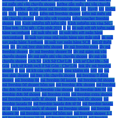
mã miễn phí vận chuyển shopee
hướng dẫn miễn phí vận chuyển
shopee
hướng dẫn sử dụng mã freeship shopee
hút
Huyết
khi
khiêm
tốn
khỏe
không
Kiểm
kiếm mã freeship shopee
kiếm mã miễn phí
vận chuyển shopee
kiếm tiền với youtube
kiếm voucher freeship
shopee
kim
Kinh nghiệm tiết kiệm tiền
Kinh nghiệm xin visa Séc -
Tổng hợp - Chi tiết - Cập nhật 2019
là
lại
lãi suất gửi tiết kiệm ngân
hàng sacombank
Lãi suất tiền gửi
lãi suất tiền gửi ngân hàng
vietcombank
lãi suất vay mua nhà ngân hàng nào thấp nhất
lãi suất
vay ngân hàng Agribank
lãi suất vay ngân hàng SCB
làm từ thiện
lạnh
lây
lấy mã free ship trên shopee
lấy mã freeship extra
lấy mã
freeship shopee
lấy mã freeship shopee 0đ
lấy mã giảm giá vận
chuyển shopee
lấy mã miễn phí vận chuyển shopee
lấy mã vận
chuyển shopee
Lịch Sử
Lịch Sử Chợ Lớn
Lịch sự Chợ lớn - Sài
Gòn
Lịch sử Kinh rạch ở Sài Gòn - Chợ Lớn
link lấy mã freeship
shopee
lít
loại
lợi ích của việc đạp xe
lòng khiêm tốn
lưỡi
mà
ma
free ship shopee
mã free vận chuyển shopee
mã freeship 0 đồng
shopee
mã freeship 0đ
mã freeship 0đ lazada
mã freeship 0đ shopee
mã freeship 0đ shopee hôm nay
mã freeship 40k shopee
mã freeship
cho đơn 0đ shopee
mã freeship của shopee
mã freeship đơn 0đ
mã
freeship đơn 0đ shopee
mã freeship extra
mã freeship extra shopee
mã freeship hàng quốc tế shopee
mã freeship hoả tốc shopee
mã
freeship lazada 0đ
mã freeship lazada đơn từ 0đ
mã freeship lazada
từ 0đ
mã freeship quốc tế shopee
mã freeship shopee
mã freeship
shopee 0đ
mã freeship shopee 0đ hôm nay
mã freeship shopee 1 1
mã freeship shopee 10 10
mã freeship shopee 11.11
mã freeship