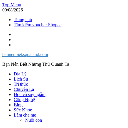
Skip
Top Menu
to
09/08/2026
content
Trang chủ
Tìm kiếm voucher Shopee
Facebook
Twitter
Instagram
bannenbiet.squaland.com
Bạn Nên Biết Những Thứ Quanh Ta
Địa Lý
Lịch Sử
Tri thức
Chuyện Lạ
Đọc và suy ngẫm
Công Nghệ
Blog
Sức Khỏe
Làm cha mẹ
Nuôi con