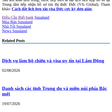
Trung tâm tiếp nhận hồ sơ xin thị thức Đức (Vfs Global). Tham
khảo:
Cách đặt lịch hẹn xin visa Đức cực kỳ đơn giản
.
Điều Cần Biết bank
Squaland
Mua Bán Squaland
Nhà Tốt Squaland
News Squaland
Related Posts
Dịch vụ làm hộ chiếu và visa uy tín tại Lâm Đồng
02/08/2026
Danh sách các tỉnh Trung du và miền núi phía Bắc
mới
19/07/2026