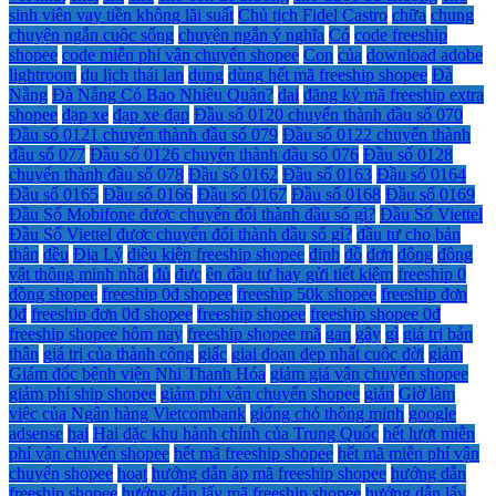
sinh viên vay tiền không lãi suất
Chủ tịch Fidel Castro
chữa
chung
chuyện ngắn cuộc sống
chuyện ngắn ý nghĩa
Có
code freeship
shopee
code miễn phí vận chuyển shopee
Con
của
download adobe
lightroom
du lịch thái lan
dụng
dùng hết mã freeship shopee
Đà
Nẵng
Đà Nẵng Có Bao Nhiêu Quận?
đai
đăng ký mã freeship extra
shopee
đạp xe
đạp xe đạp
Đầu số 0120 chuyển thành đầu số 070
Đầu số 0121 chuyển thành đầu số 079
Đầu số 0122 chuyển thành
đầu số 077
Đầu số 0126 chuyển thành đầu số 076
Đầu số 0128
chuyển thành đầu số 078
Đầu số 0162
Đầu số 0163
Đầu số 0164
Đầu số 0165
Đầu số 0166
Đầu số 0167
Đầu số 0168
Đầu số 0169
Đầu Số Mobifone được chuyển đổi thành đầu số gì?
Đầu Số Viettel
Đầu Số Viettel được chuyển đổi thành đầu số gì?
đầu tư cho bản
thân
đều
Địa Lý
điều kiện freeship shopee
định
đồ
đơn
động
động
vật thông minh nhất
đủ
đực
ên đầu tư hay gửi tiết kiệm
freeship 0
đồng shopee
freeship 0đ shopee
freeship 50k shopee
freeship đơn
0đ
freeship đơn 0đ shopee
freeship shopee
freeship shopee 0đ
freeship shopee hôm nay
freeship shopee mã
gan
gây
gì
giá trị bản
thân
giá trị của thành công
giấc
giai đoạn đẹp nhất cuộc đời
giảm
Giám đốc bệnh viện Nhi Thanh Hóa
giảm giá vận chuyển shopee
giảm phí ship shopee
giảm phí vận chuyển shopee
giản
Giờ làm
việc của Ngân hàng Vietcombank
giống chó thông minh
google
adsense
hại
Hai đặc khu hành chính của Trung Quốc
hết lượt miễn
phí vận chuyển shopee
hết mã freeship shopee
hết mã miễn phí vận
chuyển shopee
hoạt
hướng dẫn áp mã freeship shopee
hướng dẫn
freeship shopee
hướng dẫn lấy mã freeship shopee
hướng dẫn lấy