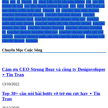
từng
ung
và
Vacxin
vài
vàng 14k có bị xỉn màu không
vào
vay tiền
không lãi suất
vay tiền nhanh không lãi suất
việc
viêm
Việt Nam có
bao nhiêu vườn quốc gia?
Vitamin
với
voucher free ship shopee
voucher freeship 0đ shopee
voucher freeship shopee
voucher
freeship shopee food
voucher freeship shopee hôm nay
voucher
miễn phí ship shopee
voucher miễn phí vận chuyển shopee
voucher
shopee free ship
voucher shopee freeship
voucher shopee freeship
0đ
voucher shopee freeship hôm nay
voucher shopee miễn phí vận
chuyển
voucher shopee miễn phí vận chuyển hôm nay
voucher vận
chuyển shopee
youtube
Chuyên Mục Cuộc Sống
Cảm ơn CEO Strong Bear và công ty Designveloper
⋆ Tin Tran
13/10/2022
Top 30+ câu nói hài hước về trẻ em cực hay ⋆ Tin
Tran
26/12/2020