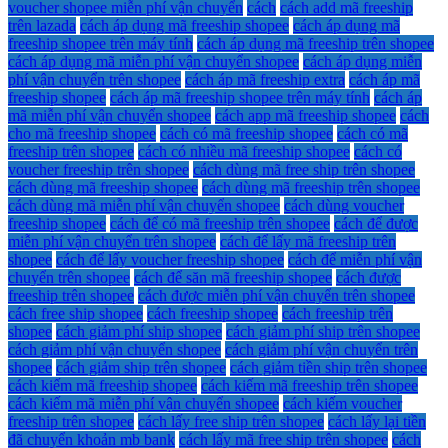
voucher shopee miễn phí vận chuyển
cách
cách add mã freeship
trên lazada
cách áp dụng mã freeship shopee
cách áp dụng mã
freeship shopee trên máy tính
cách áp dụng mã freeship trên shopee
cách áp dụng mã miễn phí vận chuyển shopee
cách áp dụng miễn
phí vận chuyển trên shopee
cách áp mã freeship extra
cách áp mã
freeship shopee
cách áp mã freeship shopee trên máy tính
cách áp
mã miễn phí vận chuyển shopee
cách app mã freeship shopee
cách
cho mã freeship shopee
cách có mã freeship shopee
cách có mã
freeship trên shopee
cách có nhiều mã freeship shopee
cách có
voucher freeship trên shopee
cách dùng mã free ship trên shopee
cách dùng mã freeship shopee
cách dùng mã freeship trên shopee
cách dùng mã miễn phí vận chuyển shopee
cách dùng voucher
freeship shopee
cách để có mã freeship trên shopee
cách để được
miễn phí vận chuyển trên shopee
cách để lấy mã freeship trên
shopee
cách để lấy voucher freeship shopee
cách để miễn phí vận
chuyển trên shopee
cách để săn mã freeship shopee
cách được
freeship trên shopee
cách được miễn phí vận chuyển trên shopee
cách free ship shopee
cách freeship shopee
cách freeship trên
shopee
cách giảm phí ship shopee
cách giảm phí ship trên shopee
cách giảm phí vận chuyển shopee
cách giảm phí vận chuyển trên
shopee
cách giảm ship trên shopee
cách giảm tiền ship trên shopee
cách kiếm mã freeship shopee
cách kiếm mã freeship trên shopee
cách kiếm mã miễn phí vận chuyển shopee
cách kiếm voucher
freeship trên shopee
cách lấy free ship trên shopee
cách lấy lại tiền
đã chuyển khoản mb bank
cách lấy mã free ship trên shopee
cách