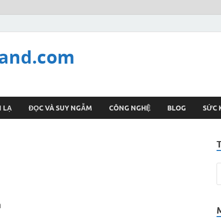
land.com
 LẠ
ĐỌC VÀ SUY NGẪM
CÔNG NGHỆ
BLOG
SỨC 
à