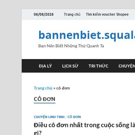
06/08/2026
Trang chủ
Tìm kiếm voucher Shopee
bannenbiet.squa
Bạn Nên Biết Những Thứ Quanh Ta
ĐỊA LÝ
LỊCH SỬ
TRI THỨC
CHUYỆN
Trang chủ
»
cô đơn
CÔ ĐƠN
CHUYỆN LINH TINH
/
CÔ ĐƠN
Điều cô đơn nhất trong cuộc sống l
gì?