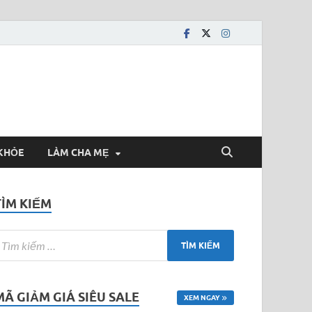
KHỎE
LÀM CHA MẸ
TÌM KIẾM
MÃ GIẢM GIÁ SIÊU SALE
XEM NGAY