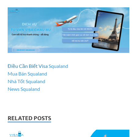
Điều Cần Biết Visa
Squaland
Mua Bán Squaland
Nhà Tốt Squaland
News Squaland
RELATED POSTS