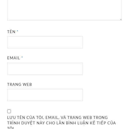
TÊN
*
EMAIL
*
TRANG WEB
LƯU TÊN CỦA TÔI, EMAIL, VÀ TRANG WEB TRONG
TRÌNH DUYỆT NÀY CHO LẦN BÌNH LUẬN KẾ TIẾP CỦA
TÔI.