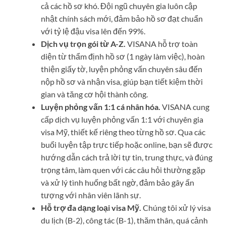
cả các hồ sơ khó. Đội ngũ chuyên gia luôn cập
nhật chính sách mới, đảm bảo hồ sơ đạt chuẩn
với tỷ lệ đậu visa lên đến 99%.
Dịch vụ trọn gói từ A-Z.
VISANA hỗ trợ toàn
diện từ thẩm định hồ sơ (1 ngày làm việc), hoàn
thiện giấy tờ, luyện phỏng vấn chuyên sâu đến
nộp hồ sơ và nhận visa, giúp bạn tiết kiệm thời
gian và tăng cơ hội thành công.
Luyện phỏng vấn 1:1 cá nhân hóa.
VISANA cung
cấp dịch vụ luyện phỏng vấn 1:1 với chuyên gia
visa Mỹ, thiết kế riêng theo từng hồ sơ. Qua các
buổi luyện tập trực tiếp hoặc online, bạn sẽ được
hướng dẫn cách trả lời tự tin, trung thực, và đúng
trọng tâm, làm quen với các câu hỏi thường gặp
và xử lý tình huống bất ngờ, đảm bảo gây ấn
tượng với nhân viên lãnh sự.
Hỗ trợ đa dạng loại visa Mỹ.
Chúng tôi xử lý visa
du lịch (B-2), công tác (B-1), thăm thân, quá cảnh