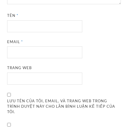
TÊN
*
EMAIL
*
TRANG WEB
LƯU TÊN CỦA TÔI, EMAIL, VÀ TRANG WEB TRONG
TRÌNH DUYỆT NÀY CHO LẦN BÌNH LUẬN KẾ TIẾP CỦA
TÔI.