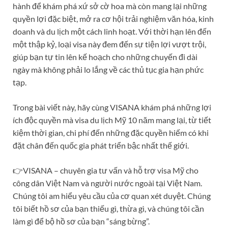
hành để khám phá xứ sở cờ hoa mà còn mang lại những
quyền lợi đặc biệt, mở ra cơ hội trải nghiệm văn hóa, kinh
doanh và du lịch một cách linh hoạt. Với thời hạn lên đến
một thập kỷ, loại visa này đem đến sự tiện lợi vượt trội,
giúp bạn tự tin lên kế hoạch cho những chuyến đi dài
ngày mà không phải lo lắng về các thủ tục gia hạn phức
tạp.
Trong bài viết này, hãy cùng VISANA khám phá những lợi
ích độc quyền mà visa du lịch Mỹ 10 năm mang lại, từ tiết
kiệm thời gian, chi phí đến những đặc quyền hiếm có khi
đặt chân đến quốc gia phát triển bậc nhất thế giới.
👉VISANA – chuyên gia tư vấn và hỗ trợ visa Mỹ cho
công dân Việt Nam và người nước ngoài tại Việt Nam.
Chúng tôi am hiểu yêu cầu của cơ quan xét duyệt. Chúng
tôi biết hồ sơ của bạn thiếu gì, thừa gì, và chúng tôi cần
làm gì để bộ hồ sơ của bạn “sáng bừng”.