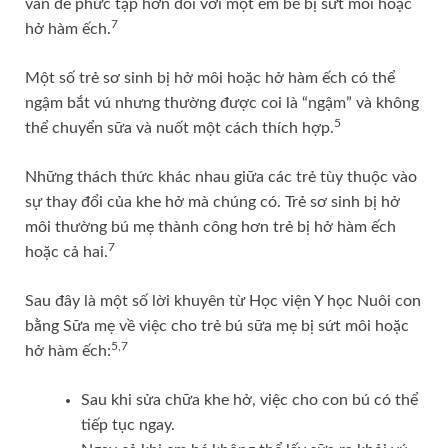
vấn đề phức tạp hơn đối với một em bé bị sứt môi hoặc
7
hở hàm ếch.
Một số trẻ sơ sinh bị hở môi hoặc hở hàm ếch có thể
ngậm bắt vú nhưng thường được coi là “ngậm” và không
5
thể chuyển sữa và nuốt một cách thích hợp.
Những thách thức khác nhau giữa các trẻ tùy thuộc vào
sự thay đổi của khe hở mà chúng có. Trẻ sơ sinh bị hở
môi thường bú mẹ thành công hơn trẻ bị hở hàm ếch
7
hoặc cả hai.
Sau đây là một số lời khuyên từ Học viện Y học Nuôi con
bằng Sữa mẹ về việc cho trẻ bú sữa mẹ bị sứt môi hoặc
5,7
hở hàm ếch:
Sau khi sửa chữa khe hở, việc cho con bú có thể
tiếp tục ngay.