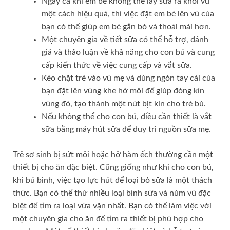
Ngay cả khi em bé không thể lấy sữa ra khỏi vú
một cách hiệu quả, thì việc đặt em bé lên vú của
bạn có thể giúp em bé gắn bó và thoải mái hơn.
Một chuyên gia về tiết sữa có thể hỗ trợ, đánh
giá và thảo luận về khả năng cho con bú và cung
cấp kiến ​​thức về việc cung cấp và vắt sữa.
Kéo chặt trẻ vào vú mẹ và dùng ngón tay cái của
bạn đặt lên vùng khe hở môi để giúp đóng kín
vùng đó, tạo thành một nút bịt kín cho trẻ bú.
Nếu không thể cho con bú, điều cần thiết là vắt
sữa bằng máy hút sữa để duy trì nguồn sữa mẹ.
Trẻ sơ sinh bị sứt môi hoặc hở hàm ếch thường cần một
thiết bị cho ăn đặc biệt. Cũng giống như khi cho con bú,
khi bú bình, việc tạo lực hút để loại bỏ sữa là một thách
thức. Bạn có thể thử nhiều loại bình sữa và núm vú đặc
biệt để tìm ra loại vừa vặn nhất. Bạn có thể làm việc với
một chuyên gia cho ăn để tìm ra thiết bị phù hợp cho