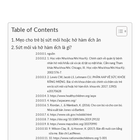
Table of Contents
Mẹo cho trẻ bị sứt môi hoặc hở hàm ếch ăn
Sứt môi và hở hàm ếch là gì?
nguồn
1. Học viện Nha khoa Nhi Hoa Kỳ. Chính sách về quản lý bệnh
nhân hở môi/khẩu cái và các dị tật sọ mặt khác. Cẩm nang Tham
khảo Nha khoa Nhi. Chicago, Ill.: Học viện Nha khoa Nhi Hoa Kỳ;
2002:576-7.
2. Lewis CW, Jacob LS, Lehmann CU, PHẦN AAP VỀ SỨC KHỎE
RĂNG MIỆNG. Bác sĩ nhi khoa chăm sóc chính và chăm sóc trẻ
em bị sứt môi và/hoặc hở hàm ếch. khoa nhi. 2017; 139(5):
e20170628
3. https://www.healthychildren.org/aspx
4. https://acpacares.org/
5. Riordan, J., & Wambach, K. (2016). Cho con bú và cho con bú.
Nhà xuất bản Jones và Bartlett.
6. https://www.cdc.gov/ncbddd.html
7. https://doi.org/10.1089/bfm.2019.29132
8. https://www.mayoclinic.org/20370990
9. Wilson-Clay, B., & Hoover, K. (2017). Bản đồ nuôi con bằng
sữa mẹ. Báo chí LactNews.
10. https://www.nationwidechildrens.org/1-001