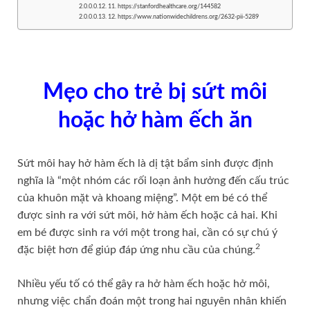
11. https://stanfordhealthcare.org/144582
12. https://www.nationwidechildrens.org/2632-pii-5289
Mẹo cho trẻ bị sứt môi
hoặc hở hàm ếch ăn
Sứt môi hay hở hàm ếch là dị tật bẩm sinh được định
nghĩa là “một nhóm các rối loạn ảnh hưởng đến cấu trúc
của khuôn mặt và khoang miệng”. Một em bé có thể
được sinh ra với sứt môi, hở hàm ếch hoặc cả hai. Khi
em bé được sinh ra với một trong hai, cần có sự chú ý
2
đặc biệt hơn để giúp đáp ứng nhu cầu của chúng.
Nhiều yếu tố có thể gây ra hở hàm ếch hoặc hở môi,
nhưng việc chẩn đoán một trong hai nguyên nhân khiến