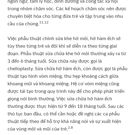
ngôn ngữ, tâm lý học, dinh dưỡng và công tác xã hội
trong nhóm chăm sóc. Các kế hoạch chăm sóc nên được
chuyên biệt hóa cho từng đứa trẻ và tập trung vào nhu
11,12
cầu của chúng.
Việc phẫu thuật chỉnh sửa khe hở môi, hở hàm ếch sẽ
tùy theo từng trẻ và đôi khi sẽ diễn ra theo từng giai
đoạn. Phẫu thuật sửa chữa khe hở môi thường xảy ra từ
3 đến 6 tháng tuổi. Sửa chữa này được gọi là
cheiloplasty. Sửa chữa hở hàm ếch, còn được gọi là phẫu
thuật tạo hình vòm miệng, thu hẹp khoảng cách giữa
khoang mũi và khoang miệng. Hệ cơ vòm miệng cũng
được tái tạo trong quy trình này để cho phép phát triển
giọng nói bình thường. Việc sửa chữa hở hàm ếch
thường được thực hiện từ 9 đến 18 tháng tuổi. Sau các
thủ tục ban đầu, có thể cần hoặc đề nghị các ca phẫu
thuật tiếp theo để hỗ trợ khả năng nói và sự xuất hiện
2,8
của vùng môi và mũi của trẻ.