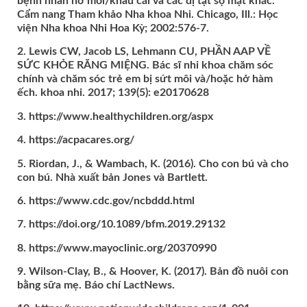
bệnh nhân hở môi/khẩu cái và các dị tật sọ mặt khác.
Cẩm nang Tham khảo Nha khoa Nhi. Chicago, Ill.: Học
viện Nha khoa Nhi Hoa Kỳ; 2002:576-7.
2. Lewis CW, Jacob LS, Lehmann CU, PHẦN AAP VỀ
SỨC KHỎE RĂNG MIỆNG. Bác sĩ nhi khoa chăm sóc
chính và chăm sóc trẻ em bị sứt môi và/hoặc hở hàm
ếch. khoa nhi. 2017; 139(5): e20170628
3. https://www.healthychildren.org/aspx
4. https://acpacares.org/
5. Riordan, J., & Wambach, K. (2016). Cho con bú và cho
con bú. Nhà xuất bản Jones và Bartlett.
6. https://www.cdc.gov/ncbddd.html
7. https://doi.org/10.1089/bfm.2019.29132
8. https://www.mayoclinic.org/20370990
9. Wilson-Clay, B., & Hoover, K. (2017). Bản đồ nuôi con
bằng sữa mẹ. Báo chí LactNews.