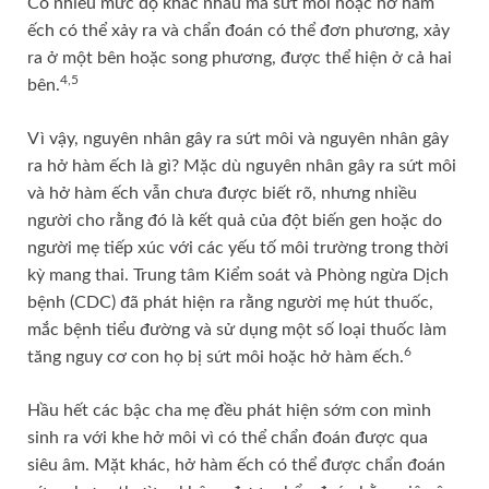
Có nhiều mức độ khác nhau mà sứt môi hoặc hở hàm
ếch có thể xảy ra và chẩn đoán có thể đơn phương, xảy
ra ở một bên hoặc song phương, được thể hiện ở cả hai
4,5
bên.
Vì vậy, nguyên nhân gây ra sứt môi và nguyên nhân gây
ra hở hàm ếch là gì? Mặc dù nguyên nhân gây ra sứt môi
và hở hàm ếch vẫn chưa được biết rõ, nhưng nhiều
người cho rằng đó là kết quả của đột biến gen hoặc do
người mẹ tiếp xúc với các yếu tố môi trường trong thời
kỳ mang thai. Trung tâm Kiểm soát và Phòng ngừa Dịch
bệnh (CDC) đã phát hiện ra rằng người mẹ hút thuốc,
mắc bệnh tiểu đường và sử dụng một số loại thuốc làm
6
tăng nguy cơ con họ bị sứt môi hoặc hở hàm ếch.
Hầu hết các bậc cha mẹ đều phát hiện sớm con mình
sinh ra với khe hở môi vì có thể chẩn đoán được qua
siêu âm. Mặt khác, hở hàm ếch có thể được chẩn đoán