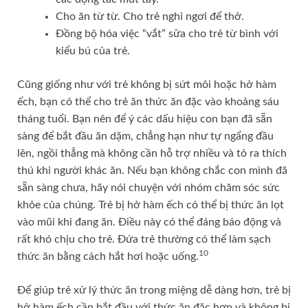
Cho ăn từ từ. Cho trẻ nghỉ ngơi để thở.
Đồng bộ hóa việc “vắt” sữa cho trẻ từ bình với
kiểu bú của trẻ.
Cũng giống như với trẻ không bị sứt môi hoặc hở hàm
ếch, bạn có thể cho trẻ ăn thức ăn đặc vào khoảng sáu
tháng tuổi. Bạn nên để ý các dấu hiệu con bạn đã sẵn
sàng để bắt đầu ăn dặm, chẳng hạn như tự ngẩng đầu
lên, ngồi thẳng mà không cần hỗ trợ nhiều và tỏ ra thích
thú khi người khác ăn. Nếu bạn không chắc con mình đã
sẵn sàng chưa, hãy nói chuyện với nhóm chăm sóc sức
khỏe của chúng. Trẻ bị hở hàm ếch có thể bị thức ăn lọt
vào mũi khi đang ăn. Điều này có thể đáng báo động và
rất khó chịu cho trẻ. Đứa trẻ thường có thể làm sạch
10
thức ăn bằng cách hắt hơi hoặc uống.
Để giúp trẻ xử lý thức ăn trong miệng dễ dàng hơn, trẻ bị
hở hàm ếch cần bắt đầu với thức ăn đặc hơn và không bị