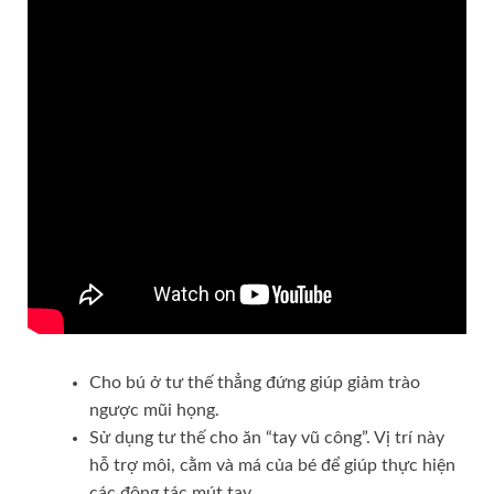
Cho bú ở tư thế thẳng đứng giúp giảm trào
ngược mũi họng.
Sử dụng tư thế cho ăn “tay vũ công”. Vị trí này
hỗ trợ môi, cằm và má của bé để giúp thực hiện
các động tác mút tay.