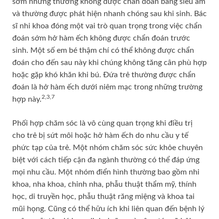
sớm nhưng thường không được chẩn đoán bằng siêu âm
và thường được phát hiện nhanh chóng sau khi sinh. Bác
sĩ nhi khoa đóng một vai trò quan trọng trong việc chẩn
đoán sớm hở hàm ếch không được chẩn đoán trước
sinh. Một số em bé thậm chí có thể không được chẩn
đoán cho đến sau này khi chúng không tăng cân phù hợp
hoặc gặp khó khăn khi bú. Đứa trẻ thường được chẩn
đoán là hở hàm ếch dưới niêm mạc trong những trường
2,3,7
hợp này.
Phối hợp chăm sóc là vô cùng quan trọng khi điều trị
cho trẻ bị sứt môi hoặc hở hàm ếch do nhu cầu y tế
phức tạp của trẻ. Một nhóm chăm sóc sức khỏe chuyên
biệt với cách tiếp cận đa ngành thường có thể đáp ứng
mọi nhu cầu. Một nhóm điển hình thường bao gồm nhi
khoa, nha khoa, chỉnh nha, phẫu thuật thẩm mỹ, thính
học, di truyền học, phẫu thuật răng miệng và khoa tai
mũi họng. Cũng có thể hữu ích khi liên quan đến bệnh lý