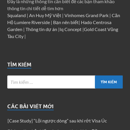
Đây là những thông tin cần biết để các bạn tham khảo
thông tin chi tiết dễ tìm hơn
Squaland
|
An Huy Mỹ Việt
|
Vinhomes Grand Park
|
Căn
Hộ Lumiere Riverside
|
Bạn nên biết
|
Hado Centrosa
Garden
|
Thông tin dự án
|
Iq Concept
|
Gold Coast Vũng
Tàu City
|
TÌM KIẾM
CÁC BÀI VIẾT MỚI
[Case Study] “Lội ngược dòng” sau khi rớt Visa Úc