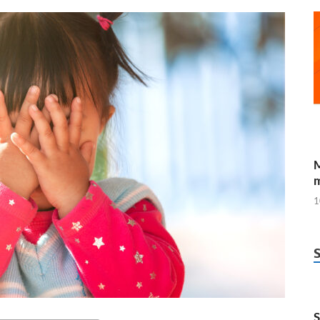
M
m
1
S