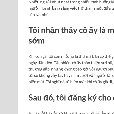
Nhiều người nhút nhát trong nhiều tình huống k
người. Tôi nhận ra rằng việc trở thành một đứa tr
còn rất nhỏ.
Tôi nhận thấy cô ấy là 
sớm
Khi con gái tôi còn nhỏ, nó là thứ mà bạn có thể g
ngày đầu tiên. Tất nhiên, cô ấy thân thiện với bố
thường gặp, nhưng không bao giờ với người phụ
tôi sẽ không vẫy tay hay mỉm cười với người lạ;
biến mất. Tôi nghĩ nó sẽ biến mất khi cô ấy già đi
Sau đó, tôi đăng ký cho
Tôi là một bà nội trợ khi cô ấy còn nhỏ, vì vậy tô