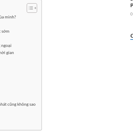
0
của mình?
ất sớm
 ngoại
hời gian
nhát cũng không sao