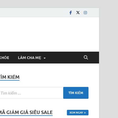
KHỎE
LÀM CHA MẸ
TÌM KIẾM
MÃ GIẢM GIÁ SIÊU SALE
XEM NGAY