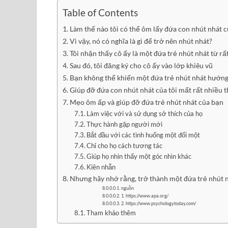
Table of Contents
Làm thế nào tôi có thể ôm lấy đứa con nhút nhát 
Vì vậy, nó có nghĩa là gì để trở nên nhút nhát?
Tôi nhận thấy cô ấy là một đứa trẻ nhút nhát từ r
Sau đó, tôi đăng ký cho cô ấy vào lớp khiêu vũ
Bạn không thể khiến một đứa trẻ nhút nhát hướng
Giúp đỡ đứa con nhút nhát của tôi mất rất nhiều t
Mẹo ôm ấp và giúp đỡ đứa trẻ nhút nhát của bạn
Làm việc với và sử dụng sở thích của họ
Thực hành gặp người mới
Bắt đầu với các tình huống một đối một
Chỉ cho họ cách tương tác
Giúp họ nhìn thấy một góc nhìn khác
Kiên nhẫn
Nhưng hãy nhớ rằng, trở thành một đứa trẻ nhút 
nguồn
1. https://www.apa.org/
2. https://www.psychologytoday.com/
Tham khảo thêm