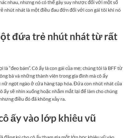
hác nhau, nhưng nó có thể gây suy nhược đối với một số
ẻ nhút nhát là một điều đau đớn đối với con gái tôi khi nó
một đứa trẻ nhút nhát từ rất
ọi là “đeo bám”. Cô ấy là con gái của mẹ; chúng tôi là BFF từ
, ông bà và những thành viên trong gia đình mà cô ấy
 nữ ngọt ngào ở cửa hàng tạp hóa. Đứa con nhút nhát của
 cô ấy sẽ nhìn xuống hoặc nhắm mắt lại để làm cho chúng
, nhưng điều đó đã không xảy ra.
 cô ấy vào lớp khiêu vũ
i đã đăng ký cho cô ấy tham gia một lớp học khiêu vũ vào