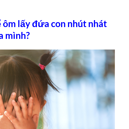
ể ôm lấy đứa con nhút nhát
a mình?