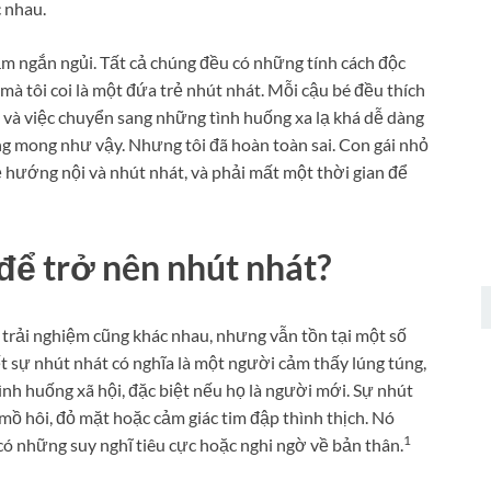
c nhau.
năm ngắn ngủi. Tất cả chúng đều có những tính cách độc
à tôi coi là một đứa trẻ nhút nhát. Mỗi cậu bé đều thích
 và việc chuyển sang những tình huống xa lạ khá dễ dàng
cũng mong như vậy. Nhưng tôi đã hoàn toàn sai. Con gái nhỏ
trẻ hướng nội và nhút nhát, và phải mất một thời gian để
ì để trở nên nhút nhát?
 trải nghiệm cũng khác nhau, nhưng vẫn tồn tại một số
t sự nhút nhát có nghĩa là một người cảm thấy lúng túng,
ình huống xã hội, đặc biệt nếu họ là người mới. Sự nhút
mồ hôi, đỏ mặt hoặc cảm giác tim đập thình thịch. Nó
1
ó những suy nghĩ tiêu cực hoặc nghi ngờ về bản thân.