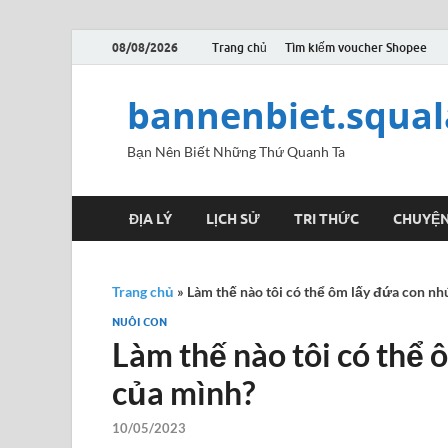
08/08/2026
Trang chủ
Tìm kiếm voucher Shopee
bannenbiet.squa
Bạn Nên Biết Những Thứ Quanh Ta
ĐỊA LÝ
LỊCH SỬ
TRI THỨC
CHUYỆN
Trang chủ
»
Làm thế nào tôi có thể ôm lấy đứa con nh
NUÔI CON
Làm thế nào tôi có thể 
của mình?
10/05/2023