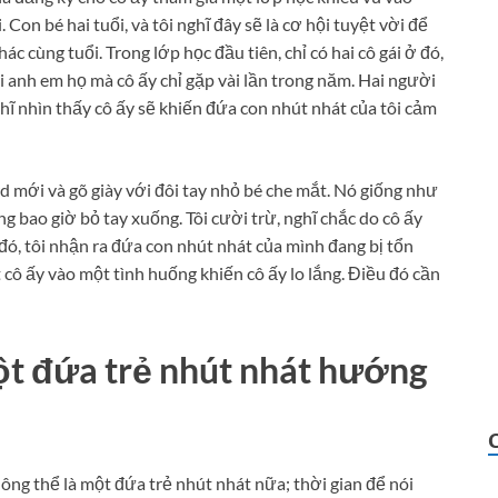
on bé hai tuổi, và tôi nghĩ đây sẽ là cơ hội tuyệt vời để
c cùng tuổi. Trong lớp học đầu tiên, chỉ có hai cô gái ở đó,
i anh em họ mà cô ấy chỉ gặp vài lần trong năm. Hai người
ghĩ nhìn thấy cô ấy sẽ khiến đứa con nhút nhát của tôi cảm
rd mới và gõ giày với đôi tay nhỏ bé che mắt. Nó giống như
ng bao giờ bỏ tay xuống. Tôi cười trừ, nghĩ chắc do cô ấy
đó, tôi nhận ra đứa con nhút nhát của mình đang bị tổn
 cô ấy vào một tình huống khiến cô ấy lo lắng. Điều đó cần
ột đứa trẻ nhút nhát hướng
hông thể là một đứa trẻ nhút nhát nữa; thời gian để nói