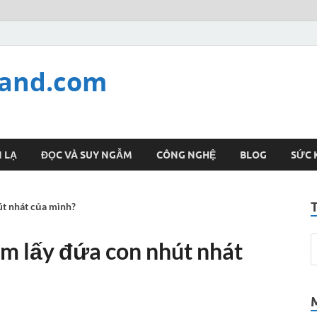
land.com
 LẠ
ĐỌC VÀ SUY NGẪM
CÔNG NGHỆ
BLOG
SỨC 
út nhát của mình?
ôm lấy đứa con nhút nhát