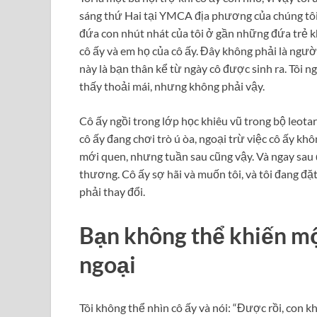
sáng thứ Hai tại YMCA địa phương của chúng tôi. C
đứa con nhút nhát của tôi ở gần những đứa trẻ khá
cô ấy và em họ của cô ấy. Đây không phải là ngườ
này là bạn thân kể từ ngày cô được sinh ra. Tôi n
thấy thoải mái, nhưng không phải vậy.
Cô ấy ngồi trong lớp học khiêu vũ trong bộ leota
cô ấy đang chơi trò ú òa, ngoại trừ việc cô ấy khô
mới quen, nhưng tuần sau cũng vậy. Và ngay sau 
thương. Cô ấy sợ hãi và muốn tôi, và tôi đang đặt
phải thay đổi.
Bạn không thể khiến m
ngoại
Tôi không thể nhìn cô ấy và nói: “Được rồi, con k