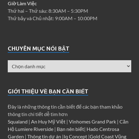
Giờ Làm Việc
Thứ hai – Thứ sáu: 8:30AM – 5:30PM
Thứ bảy và Chủ nhật: 9:00AM – 10:00PM
CHUYÊN MỤC NỔI BẬT
GIỚI THIỆU VỀ BẠN CẦN BIẾT
Đây là những thông tin cần biết để các bạn tham khảo
thông tin chi tiết dễ tìm hơn
Squaland
|
An Huy Mỹ Việt
|
Vinhomes Grand Park
|
Căn
Hộ Lumiere Riverside
|
Bạn nên biết
|
Hado Centrosa
Garden
|
Thông tin dự án
|
Iq Concept
|
Gold Coast Vũng