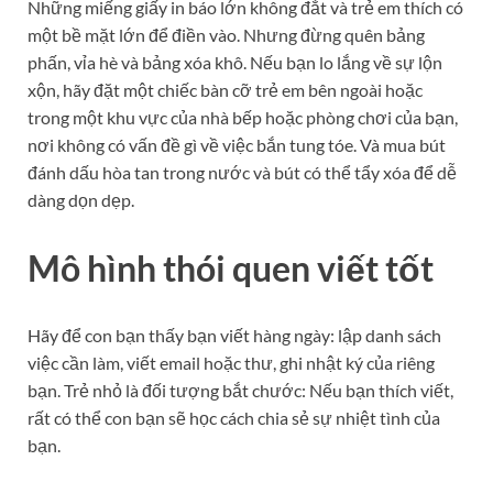
Những miếng giấy in báo lớn không đắt và trẻ em thích có
một bề mặt lớn để điền vào. Nhưng đừng quên bảng
phấn, vỉa hè và bảng xóa khô. Nếu bạn lo lắng về sự lộn
xộn, hãy đặt một chiếc bàn cỡ trẻ em bên ngoài hoặc
trong một khu vực của nhà bếp hoặc phòng chơi của bạn,
nơi không có vấn đề gì về việc bắn tung tóe. Và mua bút
đánh dấu hòa tan trong nước và bút có thể tẩy xóa để dễ
dàng dọn dẹp.
Mô hình thói quen viết tốt
Hãy để con bạn thấy bạn viết hàng ngày: lập danh sách
việc cần làm, viết email hoặc thư, ghi nhật ký của riêng
bạn. Trẻ nhỏ là đối tượng bắt chước: Nếu bạn thích viết,
rất có thể con bạn sẽ học cách chia sẻ sự nhiệt tình của
bạn.