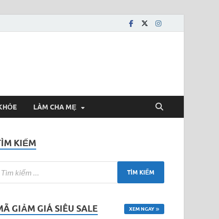
KHỎE
LÀM CHA MẸ
TÌM KIẾM
MÃ GIẢM GIÁ SIÊU SALE
XEM NGAY