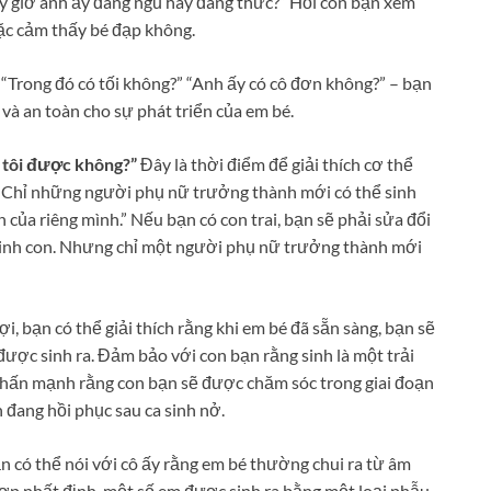
bây giờ anh ấy đang ngủ hay đang thức?” Hỏi con bạn xem
ặc cảm thấy bé đạp không.
 “Trong đó có tối không?” “Anh ấy có cô đơn không?” – bạn
 và an toàn cho sự phát triển của em bé.
g tôi được không?”
Đây là thời điểm để giải thích cơ thể
 “Chỉ những người phụ nữ trưởng thành mới có thể sinh
 của riêng mình.” Nếu bạn có con trai, bạn sẽ phải sửa đổi
p sinh con. Nhưng chỉ một người phụ nữ trưởng thành mới
 bạn có thể giải thích rằng khi em bé đã sẵn sàng, bạn sẽ
 được sinh ra. Đảm bảo với con bạn rằng sinh là một trải
 nhấn mạnh rằng con bạn sẽ được chăm sóc trong giai đoạn
ạn đang hồi phục sau ca sinh nở.
n có thể nói với cô ấy rằng em bé thường chui ra từ âm
p nhất định, một số em được sinh ra bằng một loại phẫu