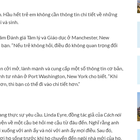
ản. Hầu hết trẻ em không cần thông tin chi tiết về những
 và sinh.
 tâm Đánh giá Tâm lý và Giáo dục ở Manchester, New
 bạn. “Nếu trẻ không hỏi, điều đó không quan trọng đối
n cởi mở, lành mạnh và cung cấp một số thông tin cơ bản,
ành tư nhân ở Port Washington, New York cho biết. “Khi
n, thì bạn có thể đi vào chi tiết hơn.”
ng thực sự yêu cầu. Linda Eyre, đồng tác giả của
Cách nói
uyện về một cậu bé hỏi mẹ cậu từ đâu đến. Nghĩ rằng anh
i xuống với anh ấy và nói với anh ấy
mọi điều
. Sau đó,
 nơi họ sống trước khi họ chuyển đến ngôi nhà mới của họ.