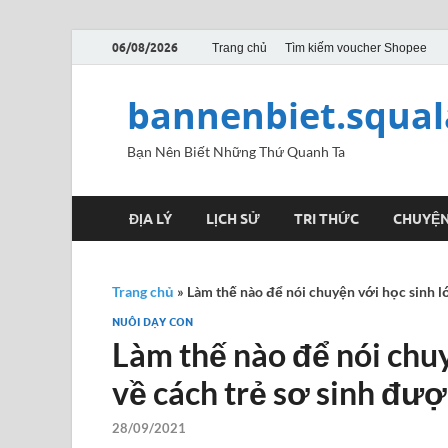
06/08/2026
Trang chủ
Tìm kiếm voucher Shopee
bannenbiet.squa
Bạn Nên Biết Những Thứ Quanh Ta
ĐỊA LÝ
LỊCH SỬ
TRI THỨC
CHUYỆN
Trang chủ
»
Làm thế nào để nói chuyện với học sinh l
NUÔI DẠY CON
Làm thế nào để nói chu
về cách trẻ sơ sinh đượ
28/09/2021