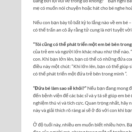
đang bơi lội vui vẻ trong đó không?” “Bạn nghĩ 
mẹ có muốn nói chuyện hoặc hát cho bé nghe ho
Nếu con bạn bày tỏ bất kỳ lo lắng nào về em bé –
có thể trấn an cô ấy rằng tử cung là nơi tuyệt vời
“Tôi cũng có thể phát triển một em bé bên tron
của trẻ em và người lớn khác nhau như thế nào.
con. Khi bạn lớn lên, bạn có thể có những đứa con
điều này một chút: “Khi lớn lên, bạn có thể giú
có thể phát triển một đứa trẻ bên trong mình ”.
“Đứa bé làm sao sẽ khỏi?”
Nếu bạn đang mong đợi,
đến bệnh viện để các bác sĩ và y tá sẽ giúp em bé
nghiệm thú vị và tích cực. Quan trọng nhất, hãy
này và giải thích rõ ràng ai sẽ ở đó với con khi b
Ở độ tuổi này, nhiều em muốn biết nhiều hơn. Bạ
đạo của người mẹ, nhưng trong một số trường hợ