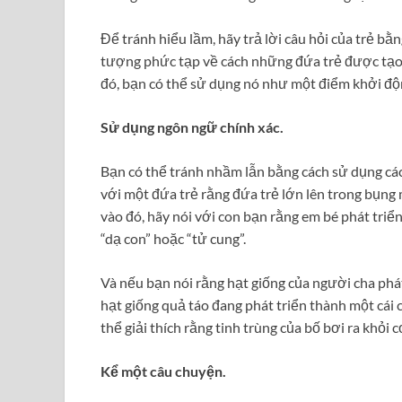
Để tránh hiểu lầm, hãy trả lời câu hỏi của trẻ b
tượng phức tạp về cách những đứa trẻ được tạo r
đó, bạn có thể sử dụng nó như một điểm khởi độ
Sử dụng ngôn ngữ chính xác.
Bạn có thể tránh nhầm lẫn bằng cách sử dụng các 
với một đứa trẻ rằng đứa trẻ lớn lên trong bụng m
vào đó, hãy nói với con bạn rằng em bé phát triể
“dạ con” hoặc “tử cung”.
Và nếu bạn nói rằng hạt giống của người cha phát
hạt giống quả táo đang phát triển thành một cái 
thể giải thích rằng tinh trùng của bố bơi ra khỏi 
Kể một câu chuyện.