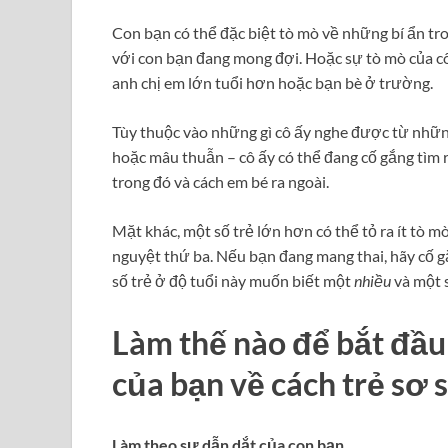
Con bạn có thể đặc biệt tò mò về những bí ẩn tr
với con bạn đang mong đợi. Hoặc sự tò mò của c
anh chị em lớn tuổi hơn hoặc bạn bè ở trường.
Tùy thuộc vào những gì cô ấy nghe được từ nhữn
hoặc mâu thuẫn – cô ấy có thể đang cố gắng tìm 
trong đó và cách em bé ra ngoài.
Mặt khác, một số trẻ lớn hơn có thể tỏ ra ít tò m
nguyệt thứ ba. Nếu bạn đang mang thai, hãy cố 
số trẻ ở độ tuổi này muốn biết một
nhiều
và một s
Làm thế nào để bắt đầu 
của bạn về cách trẻ sơ 
Làm theo sự dẫn dắt của con bạn.