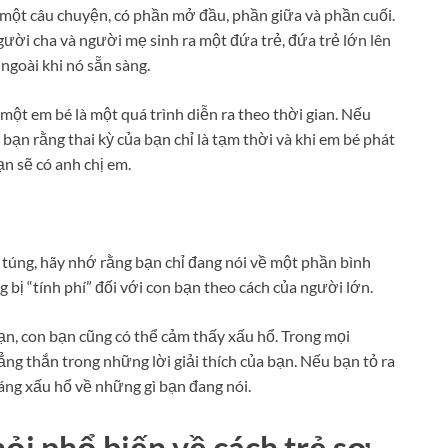
nh một câu chuyện, có phần mở đầu, phần giữa và phần cuối.
ười cha và người mẹ sinh ra một đứa trẻ, đứa trẻ lớn lên
ngoài khi nó sẵn sàng.
n một em bé là một quá trình diễn ra theo thời gian. Nếu
bạn rằng thai kỳ của bạn chỉ là tạm thời và khi em bé phát
ạn sẽ có anh chị em.
túng, hãy nhớ rằng bạn chỉ đang nói về một phần bình
 bị “tính phí” đối với con bạn theo cách của người lớn.
ạn, con bạn cũng có thể cảm thấy xấu hổ. Trong mọi
ng thắn trong những lời giải thích của bạn. Nếu bạn tỏ ra
đáng xấu hổ về những gì bạn đang nói.
hỏi phổ biến về cách trẻ sơ