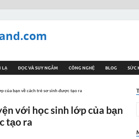
land.com
 LẠ
ĐỌC VÀ SUY NGẪM
CÔNG NGHỆ
BLOG
SỨC 
ớp của bạn về cách trẻ sơ sinh được tạo ra
yện với học sinh lớp của bạn
c tạo ra