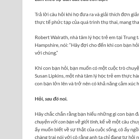
Trả lời câu hỏi khi họ đưa ra và giải thích đơn gi
thực tế phức tạp của quá trình thụ thai, mang thai
Robert Walrath, nhà tâm lý học trẻ em tại Trung
Hampshire, nói: “Hãy đợi cho đến khi con bạn hỏi
với chúng.”
Khi con bạn hỏi, bạn muốn có một cuộc trò chuyệ
Susan Lipkins, một nhà tâm lý học trẻ em thực h
con bạn lớn lên và trở nên có khả năng cảm xúc hơ
Hỏi,
sau đó
noi.
Hãy chắc chắn rằng bạn hiểu những gì con bạn đa
chuyện với con bạn về giới tính
, kể về một câu ch
ấy muốn biết về sự thật của cuộc sống, cô ấy ngồ
chàng trai nói với cô rằng anh ta chỉ đang tự hỏi