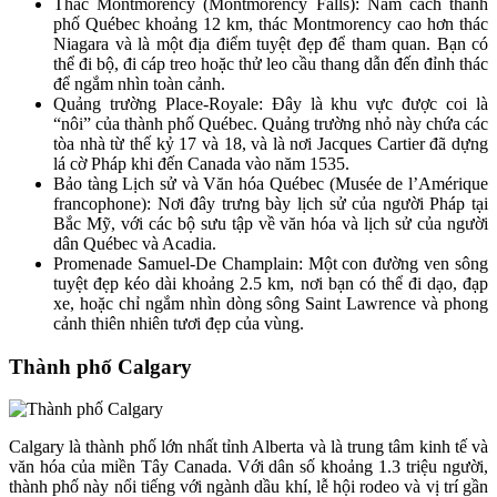
Thác Montmorency (Montmorency Falls): Nằm cách thành
phố Québec khoảng 12 km, thác Montmorency cao hơn thác
Niagara và là một địa điểm tuyệt đẹp để tham quan. Bạn có
thể đi bộ, đi cáp treo hoặc thử leo cầu thang dẫn đến đỉnh thác
để ngắm nhìn toàn cảnh.
Quảng trường Place-Royale: Đây là khu vực được coi là
“nôi” của thành phố Québec. Quảng trường nhỏ này chứa các
tòa nhà từ thế kỷ 17 và 18, và là nơi Jacques Cartier đã dựng
lá cờ Pháp khi đến Canada vào năm 1535.
Bảo tàng Lịch sử và Văn hóa Québec (Musée de l’Amérique
francophone): Nơi đây trưng bày lịch sử của người Pháp tại
Bắc Mỹ, với các bộ sưu tập về văn hóa và lịch sử của người
dân Québec và Acadia.
Promenade Samuel-De Champlain: Một con đường ven sông
tuyệt đẹp kéo dài khoảng 2.5 km, nơi bạn có thể đi dạo, đạp
xe, hoặc chỉ ngắm nhìn dòng sông Saint Lawrence và phong
cảnh thiên nhiên tươi đẹp của vùng.
Thành phố Calgary
Calgary là thành phố lớn nhất tỉnh Alberta và là trung tâm kinh tế và
văn hóa của miền Tây Canada. Với dân số khoảng 1.3 triệu người,
thành phố này nổi tiếng với ngành dầu khí, lễ hội rodeo và vị trí gần