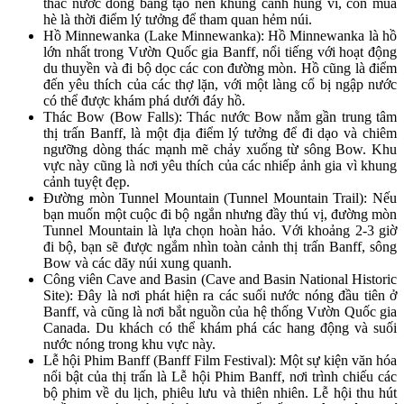
thác nước đóng băng tạo nên khung cảnh hùng vĩ, còn mùa
hè là thời điểm lý tưởng để tham quan hẻm núi.
Hồ Minnewanka (Lake Minnewanka): Hồ Minnewanka là hồ
lớn nhất trong Vườn Quốc gia Banff, nổi tiếng với hoạt động
du thuyền và đi bộ dọc các con đường mòn. Hồ cũng là điểm
đến yêu thích của các thợ lặn, với một làng cổ bị ngập nước
có thể được khám phá dưới đáy hồ.
Thác Bow (Bow Falls): Thác nước Bow nằm gần trung tâm
thị trấn Banff, là một địa điểm lý tưởng để đi dạo và chiêm
ngưỡng dòng thác mạnh mẽ chảy xuống từ sông Bow. Khu
vực này cũng là nơi yêu thích của các nhiếp ảnh gia vì khung
cảnh tuyệt đẹp.
Đường mòn Tunnel Mountain (Tunnel Mountain Trail): Nếu
bạn muốn một cuộc đi bộ ngắn nhưng đầy thú vị, đường mòn
Tunnel Mountain là lựa chọn hoàn hảo. Với khoảng 2-3 giờ
đi bộ, bạn sẽ được ngắm nhìn toàn cảnh thị trấn Banff, sông
Bow và các dãy núi xung quanh.
Công viên Cave and Basin (Cave and Basin National Historic
Site): Đây là nơi phát hiện ra các suối nước nóng đầu tiên ở
Banff, và cũng là nơi bắt nguồn của hệ thống Vườn Quốc gia
Canada. Du khách có thể khám phá các hang động và suối
nước nóng trong khu vực này.
Lễ hội Phim Banff (Banff Film Festival): Một sự kiện văn hóa
nổi bật của thị trấn là Lễ hội Phim Banff, nơi trình chiếu các
bộ phim về du lịch, phiêu lưu và thiên nhiên. Lễ hội thu hút