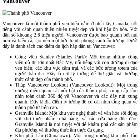
Vancouver
Vancouver là một thành phố ven biển nằm ở phía tây Canada, nổi
tiếng với cảnh quan thiên nhiên tuyệt đẹp và khí hậu ôn hòa. Với
dân số khoảng 2.6 triệu người, Vancouver được bao quanh bởi núi
non và biển cả, tạo nên một bức tranh phong cảnh ấn tượng. Dưới
đây là danh sách các điểm du lịch hấp dẫn tại Vancouver:
Công viên Stanley (Stanley Park): Một trong những công
viên đô thị lớn nhất Bắc Mỹ, nổi tiếng với con đường đi dạo
ven biển, các khu vực cắm trại, và các bức tượng totem của
người bản địa. Đây là nơi lý tưởng để thư giãn và thưởng
thức cảnh đẹp của thành phố.
Tháp Vancouver Lookout (Vancouver Lookout): Một trong
những điểm quan sát nổi bật của thành phố, cung cấp tầm
nhìn toàn cảnh 360 độ về Vancouver và các dãy núi xung
quanh. Đây là địa điểm lý tưởng để có cái nhìn tổng quan về
thành phố từ trên cao.
Granville Island: Một khu vực nghệ thuật và văn hóa sôi động
với chợ thực phẩm, nhà hàng, và các cửa hàng độc đáo.
Granville Island là nơi tuyệt vời để khám phá các sản phẩm
địa phương và thưởng thức ẩm thực đa dạng.
Khu phố Tàu (Chinatown): Một trong những khu phố Tàu