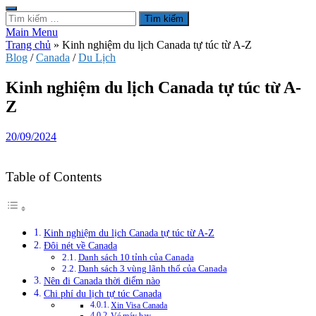
Tìm
kiếm
Main Menu
cho:
Trang chủ
»
Kinh nghiệm du lịch Canada tự túc từ A-Z
Blog
/
Canada
/
Du Lịch
Kinh nghiệm du lịch Canada tự túc từ A-
Z
20/09/2024
Table of Contents
Kinh nghiệm du lịch Canada tự túc từ A-Z
Đôi nét về Canada
Danh sách 10 tỉnh của Canada
Danh sách 3 vùng lãnh thổ của Canada
Nên đi Canada thời điểm nào
Chi phí du lịch tự túc Canada
Xin Visa Canada