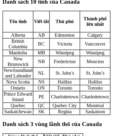
Danh sách 10 tỉnh của Canada
Thành phố
Tên tỉnh
Viết tắt
Thủ phủ
lớn nhất
Alberta
AB
Edmonton
Calgary
British
BC
Victoria
Vancouver
Columbia
Manitoba
MB
Winnipeg
Winnipeg
New
NB
Fredericton
Moncton
Brunswick
Newfoundland
NL
St. John’s
St. John’s
and Labrador
Nova Scotia
NS
Halifax
Halifax
Ontario
ON
Toronto
Toronto
Prince Edward
PE
Charlottetown
Charlottetown
Island
Quebec
QC
Quebec City
Montreal
Saskatchewan
SK
Regina
Saskatoon
Danh sách 3 vùng lãnh thổ của Canada