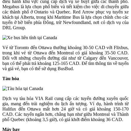
điều hành khu vực cung cấp dịch vụ xe buýt giữa các thành phố.
Megabus là lựa chọn phổ biến và tiết kiệm cho việc di chuyển giữa
các thành phố ở Ontario và Quebec. Red Arrow phục vụ tuyến xe
khách tại Alberta, trong khi Maritime Bus là lựa chọn chính cho các
tuyến ở bờ biển phía Đông, trừ Newfoundland, nơi có dịch vụ của
DRL Group.
Vé từ Toronto đến Ottawa thường khoảng 30-50 CAD với Flixbus,
trong khi vé từ Ottawa đến Montreal có giá khoảng 35-50 CAD.
Đối với những chuyến đường dài như từ Calgary đến Vancouver,
bạn có thể phải trả khoảng 125-165 CAD. Để tìm thông tin về tuyến
và giá vé, bạn có thể sử dụng BusBud.
Tàu hỏa
Dịch vụ tàu hỏa VIA Rail cung cấp các tuyến đường xuyên quốc
gia, mang đến trải nghiệm du lịch ấn tượng. Ví dụ, hành trình từ
Halifax đến Ottawa mất hơn 24 giờ và có giá khoảng 150-170
CAD. Các tuyến ngắn hơn, chẳng hạn như giữa Montreal và Thành
phố Quebec (khoảng 3,5 giờ), có giá khởi điểm khoảng 36 CAD.
Máy bay