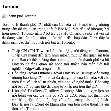
Toronto
Toronto là thành phố lớn nhất của Canada và là một trong những
trung tâm đô thị quan trọng nhất ở Bắc Mỹ. Với dân số khoảng 2.9
triệu người, Toronto nằm ở bờ tây của Hồ Ontario và nổi bật với sự
đa dạng văn hóa cũng như nhiều điểm đến hấp dẫn. Dưới đây là
danh sách các điểm du lịch nổi bật tại Toronto:
Tháp CN (CN Tower): Là biểu tượng nổi tiếng của Toronto,
Tháp CN mang đến tầm nhìn ngoạn mục từ đài quan sát trên
cao. Bạn có thể thưởng thức cảnh quan toàn thành phố và hồ
Ontario từ tầng quan sát hoặc thử thách bản thân với trải
nghiệm EdgeWalk ở ngoài trời.
Bảo tàng Royal Ontario (Royal Ontario Museum): Một trong
những bảo tàng lớn nhất và đa dạng nhất của Canada, với các
triển lãm về lịch sử tự nhiên, văn hóa và nghệ thuật. Bảo tàng
nổi bật với bộ sưu tập đa dạng từ khắp nơi trên thế giới.
Khu phố Distillery (Distillery District): Một khu vực lịch sử
nổi tiếng với các tòa nhà cổ xưa đã được phục hồi thành các
cửa hàng độc đáo, nhà hàng và phòng trưng bày nghệ thuật.
Đây là nơi lý tưởng để khám phá văn hóa nghệ thuật và ẩm
thực của Toronto.