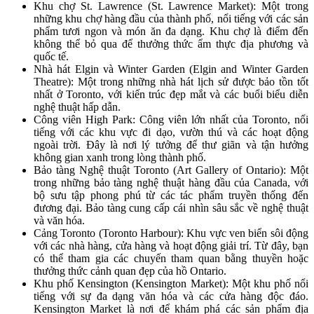
Khu chợ St. Lawrence (St. Lawrence Market): Một trong
những khu chợ hàng đầu của thành phố, nổi tiếng với các sản
phẩm tươi ngon và món ăn đa dạng. Khu chợ là điểm đến
không thể bỏ qua để thưởng thức ẩm thực địa phương và
quốc tế.
Nhà hát Elgin và Winter Garden (Elgin and Winter Garden
Theatre): Một trong những nhà hát lịch sử được bảo tồn tốt
nhất ở Toronto, với kiến trúc đẹp mắt và các buổi biểu diễn
nghệ thuật hấp dẫn.
Công viên High Park: Công viên lớn nhất của Toronto, nổi
tiếng với các khu vực đi dạo, vườn thú và các hoạt động
ngoài trời. Đây là nơi lý tưởng để thư giãn và tận hưởng
không gian xanh trong lòng thành phố.
Bảo tàng Nghệ thuật Toronto (Art Gallery of Ontario): Một
trong những bảo tàng nghệ thuật hàng đầu của Canada, với
bộ sưu tập phong phú từ các tác phẩm truyền thống đến
đương đại. Bảo tàng cung cấp cái nhìn sâu sắc về nghệ thuật
và văn hóa.
Cảng Toronto (Toronto Harbour): Khu vực ven biển sôi động
với các nhà hàng, cửa hàng và hoạt động giải trí. Từ đây, bạn
có thể tham gia các chuyến tham quan bằng thuyền hoặc
thưởng thức cảnh quan đẹp của hồ Ontario.
Khu phố Kensington (Kensington Market): Một khu phố nổi
tiếng với sự đa dạng văn hóa và các cửa hàng độc đáo.
Kensington Market là nơi để khám phá các sản phẩm địa