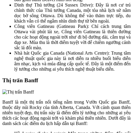
Dinh thự Thủ tướng (24 Sussex Drive): Đây là nơi cư trú
chính thức của Thủ tướng Canada, một tòa nhà lịch sử nằm
dọc bờ sông Ottawa. Dù không thể vào thăm trực tiếp, du
khách vẫn có thể ngắm nhìn dinh thự từ bên ngoài.
Công viên Gatineau (Gatineau Park): Chỉ cách trung tâm
Ottawa vài phút lái xe, Công viên Gatineau là thiên đường
cho các hoạt động ngoài trời như đi bộ đường dài, cắm trại và
đạp xe. Mùa thu là thời điểm tuyệt vời để chiêm ngưỡng cảnh
sắc lá đổi màu.
Nhà hát Quốc gia Canada (National Arts Centre): Trung tâm
nghệ thuật quốc gia này là nơi diễn ra nhiều buổi biểu diễn
âm nhạc, kịch và múa đẳng cấp quốc tế. Đây là một điểm đến
lý tưởng cho những ai yêu thích nghệ thuật biểu diễn.
Thị trấn Banff
Banff là một thị trấn nổi tiếng nằm trong Vườn Quốc gia Banff,
thuộc dãy núi Rocky của tỉnh Alberta, Canada. Với cảnh quan thiên
nhiên tuyệt đẹp, thị trấn này là điểm đến lý tưởng cho những ai yêu
thích các hoạt động ngoài trời và khám phá thiên nhiên. Dưới đây là
danh sách các điểm du lịch hấp dẫn tại Banff: