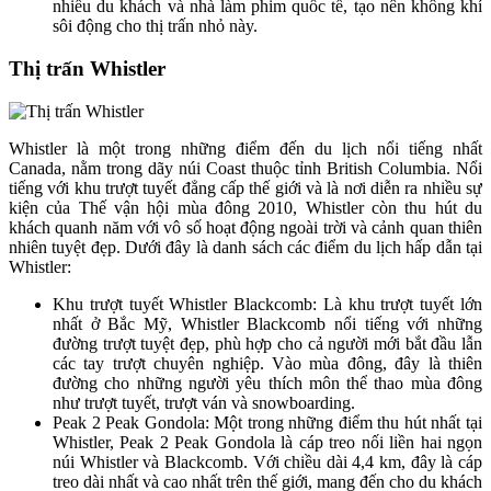
nhiều du khách và nhà làm phim quốc tế, tạo nên không khí
sôi động cho thị trấn nhỏ này.
Thị trấn Whistler
Whistler là một trong những điểm đến du lịch nổi tiếng nhất
Canada, nằm trong dãy núi Coast thuộc tỉnh British Columbia. Nổi
tiếng với khu trượt tuyết đẳng cấp thế giới và là nơi diễn ra nhiều sự
kiện của Thế vận hội mùa đông 2010, Whistler còn thu hút du
khách quanh năm với vô số hoạt động ngoài trời và cảnh quan thiên
nhiên tuyệt đẹp. Dưới đây là danh sách các điểm du lịch hấp dẫn tại
Whistler:
Khu trượt tuyết Whistler Blackcomb: Là khu trượt tuyết lớn
nhất ở Bắc Mỹ, Whistler Blackcomb nổi tiếng với những
đường trượt tuyệt đẹp, phù hợp cho cả người mới bắt đầu lẫn
các tay trượt chuyên nghiệp. Vào mùa đông, đây là thiên
đường cho những người yêu thích môn thể thao mùa đông
như trượt tuyết, trượt ván và snowboarding.
Peak 2 Peak Gondola: Một trong những điểm thu hút nhất tại
Whistler, Peak 2 Peak Gondola là cáp treo nối liền hai ngọn
núi Whistler và Blackcomb. Với chiều dài 4,4 km, đây là cáp
treo dài nhất và cao nhất trên thế giới, mang đến cho du khách