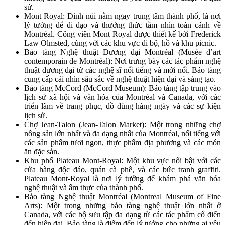
sử.
Mont Royal: Đỉnh núi nằm ngay trung tâm thành phố, là nơi
lý tưởng để đi dạo và thưởng thức tầm nhìn toàn cảnh về
Montréal. Công viên Mont Royal được thiết kế bởi Frederick
Law Olmsted, cùng với các khu vực đi bộ, hồ và khu picnic.
Bảo tàng Nghệ thuật Đương đại Montréal (Musée d’art
contemporain de Montréal): Nơi trưng bày các tác phẩm nghệ
thuật đương đại từ các nghệ sĩ nổi tiếng và mới nổi. Bảo tàng
cung cấp cái nhìn sâu sắc về nghệ thuật hiện đại và sáng tạo.
Bảo tàng McCord (McCord Museum): Bảo tàng tập trung vào
lịch sử xã hội và văn hóa của Montréal và Canada, với các
triển lãm về trang phục, đồ dùng hàng ngày và các sự kiện
lịch sử.
Chợ Jean-Talon (Jean-Talon Market): Một trong những chợ
nông sản lớn nhất và đa dạng nhất của Montréal, nổi tiếng với
các sản phẩm tươi ngon, thực phẩm địa phương và các món
ăn đặc sản.
Khu phố Plateau Mont-Royal: Một khu vực nổi bật với các
cửa hàng độc đáo, quán cà phê, và các bức tranh graffiti.
Plateau Mont-Royal là nơi lý tưởng để khám phá văn hóa
nghệ thuật và ẩm thực của thành phố.
Bảo tàng Nghệ thuật Montréal (Montreal Museum of Fine
Arts): Một trong những bảo tàng nghệ thuật lớn nhất ở
Canada, với các bộ sưu tập đa dạng từ các tác phẩm cổ điển
đến hiện đại. Bảo tàng là điểm đến lý tưởng cho những ai yêu