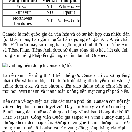
Vùng lãnh thổ
Viết tắt
Thủ phủ
Yukon
YT
Whitehorse
Nunavut
NU
Iqaluit
Northwest
NT
Yellowknife
Territories
Canada là một quốc gia đa văn hóa và có sự kết hợp của nhiều dân
tộc khác nhau, bao gồm người bản địa, người gốc Âu, Á và châu
Phi. Đất nước này sử dụng hai ngôn ngữ chính thức là Tiếng Anh
và Tiếng Pháp. Tiếng Anh được sử dụng rộng rãi ở hầu hết các tỉnh,
trong khi Tiếng Pháp là ngôn ngữ chính tại tỉnh Quebec.
Là nền kinh tế đứng thứ 8 trên thế giới, Canada có cơ sở hạ tầng
phát triển và hoàn thiện. Du khách dễ dàng di chuyển nhờ vào hệ
thống đường xá và các phương tiện giao thông công cộng kết nối
mọi nơi. Wifi nhanh và thanh toán không tiền mặt cũng rất phổ biến.
Bên cạnh vẻ đẹp hiện đại của các thành phố lớn, Canada còn nổi bật
với vẻ đẹp thiên nhiên tuyệt vời. Dãy núi Rocky và Vườn quốc gia
Banff mang đến những cảnh quan hùng vĩ mà bạn không thể bỏ lỡ.
Thác Niagara, Công viên Quốc gia Jasper và Vịnh Fundy cũng là
những điểm đến hấp dẫn. Đừng quên ghé thăm những hồ nước
trong xanh như hồ Louise và các vùng đồng bằng băng giá ở phía