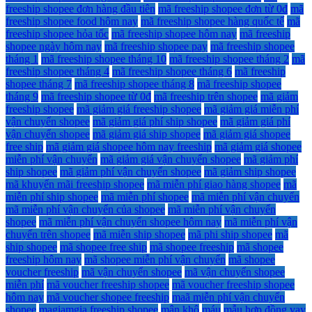
freeship shopee đơn hàng đầu tiên
mã freeship shopee đơn từ 0đ
mã
freeship shopee food hôm nay
mã freeship shopee hàng quốc tế
mã
freeship shopee hỏa tốc
mã freeship shopee hôm nay
mã freeship
shopee ngày hôm nay
mã freeship shopee pay
mã freeship shopee
tháng 1
mã freeship shopee tháng 10
mã freeship shopee tháng 2
mã
freeship shopee tháng 4
mã freeship shopee tháng 6
mã freeship
shopee tháng 7
mã freeship shopee tháng 8
mã freeship shopee
tháng 9
mã freeship shopee từ 0đ
mã freeship trên shopee
mã giảm
freeship shopee
mã giảm giá freeship shopee
mã giảm giá miễn phí
vận chuyển shopee
mã giảm giá phí ship shopee
mã giảm giá phí
vận chuyển shopee
mã giảm giá ship shopee
mã giảm giá shopee
free ship
mã giảm giá shopee hôm nay freeship
mã giảm giá shopee
miễn phí vận chuyển
mã giảm giá vận chuyển shopee
mã giảm phí
ship shopee
mã giảm phí vận chuyển shopee
mã giảm ship shopee
mã khuyến mãi freeship shopee
mã miễn phí giao hàng shopee
mã
miễn phí ship shopee
mã miễn phí shopee
mã miễn phí vận chuyển
mã miễn phí vận chuyển của shopee
mã miễn phí vận chuyển
shopee
mã miễn phí vận chuyển shopee hôm nay
mã miễn phí vận
chuyển trên shopee
mã miễn ship shopee
mã phi ship shopee
mã
ship shopee
mã shopee free ship
mã shopee freeship
mã shopee
freeship hôm nay
mã shopee miễn phí vận chuyển
mã shopee
voucher freeship
mã vận chuyển shopee
mã vận chuyển shopee
miễn phí
mã voucher freeship shopee
mã voucher freeship shopee
hôm nay
mã voucher shopee freeship
maã miễn phí vận chuyển
shopee
magiamgia freeship shopee
mận khô
máu
mẫu hợp đồng vay