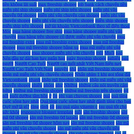
tiền không lãi suất
max freeship shopee
mb bank cách chuyển tiền
miễn phí ship shopee
miễn phí ship trên shopee
miễn phí vận
chuyển 0đ shopee
miễn phí vận chuyển của shopee
miễn phí vận
chuyển shopee
miễn phí vận chuyển trên shopee
miễn ship shopee
miễn ship trên shopee
mở tài khoản Vietcombank theo số điện thoại
Móc
mua hàng shopee free ship
mua hàng shopee miễn phí vận
chuyển
mua hàng trên shopee có được miễn phí vận chuyển
mua
mã freeship extra
mua mã freeship extra shopee
mua mã freeship
shopee
mua mã freeship shopee bằng xu
mua mã miễn phí vận
chuyển shopee
mua shopee miễn phí vận chuyển
mũi
Muỗi
nào
Nên đầu tư dài hạn hay ngắn hạn
ngày freeship shopee
nghiến
ngủ
người
Người Cao Tuổi
Người cao tuổi nhất Việt Nam hiện nay
Người Cao Tuổi Việt Nam
nguyên
nhà
nhận mã freeship shopee
nhận mã miễn phí vận chuyển shopee
Nhấn phím 1 khi gọi tổng đài
Vietcombank
nhanh
nhập mã freeship shopee
nhập mã miễn phí vận
chuyển shopee
nhiêu
nhóm
như
Những
những câu nói truyền cảm
hứng
những mã freeship shopee
những mã freeship trên shopee
nịt
nốt
nuôi dưỡng tâm hồn
ở
ổn
phi van chuyen shopee
quá
quà tặng
cuộc sống hay nhất
Quà tặng cuộc sống hay nhất dành tặng cho bạn
Quỹ mở là gì?
răng
rãnh
rất
rau quả giàu vitamin c
rau quả tốt cho
sức khỏe
responsive blogger template
ruồi
săn freeship shopee
săn
mã 0đ shopee
săn mã freeship 0đ lazada
săn mã freeship 0đ shopee
săn mã freeship 0đ shopee hôm nay
săn mã freeship shopee
săn mã
miễn phí vận chuyển shopee
săn mã miễn phí vận chuyển trên
shopee
săn mã vận chuyển shopee
săn sale shopee freeship
sao
sẽ