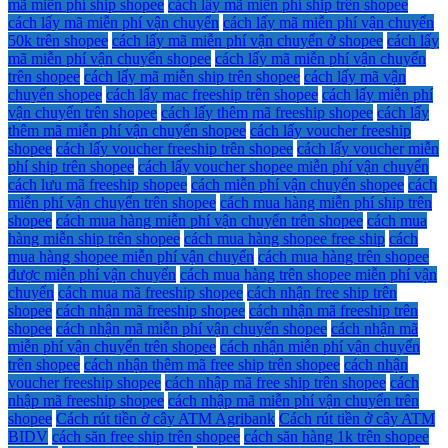
mã miễn phí ship shopee
cách lấy mã miễn phí ship trên shopee
cách lấy mã miễn phí vận chuyển
cách lấy mã miễn phí vận chuyển
50k trên shopee
cách lấy mã miễn phí vận chuyển ở shopee
cách lấy
mã miễn phí vận chuyển shopee
cách lấy mã miễn phí vận chuyển
trên shopee
cách lấy mã miễn ship trên shopee
cách lấy mã vận
chuyển shopee
cách lấy mac freeship trên shopee
cách lấy miễn phí
vận chuyển trên shopee
cách lấy thêm mã freeship shopee
cách lấy
thêm mã miễn phí vận chuyển shopee
cách lấy voucher freeship
shopee
cách lấy voucher freeship trên shopee
cách lấy voucher miễn
phí ship trên shopee
cách lấy voucher shopee miễn phí vận chuyển
cách lưu mã freeship shopee
cách miễn phí vận chuyển shopee
cách
miễn phí vận chuyển trên shopee
cách mua hàng miễn phí ship trên
shopee
cách mua hàng miễn phí vận chuyển trên shopee
cách mua
hàng miễn ship trên shopee
cách mua hàng shopee free ship
cách
mua hàng shopee miễn phí vận chuyển
cách mua hàng trên shopee
được miễn phí vận chuyển
cách mua hàng trên shopee miễn phí vận
chuyển
cách mua mã freeship shopee
cách nhận free ship trên
shopee
cách nhận mã freeship shopee
cách nhận mã freeship trên
shopee
cách nhận mã miễn phí vận chuyển shopee
cách nhận mã
miễn phí vận chuyển trên shopee
cách nhận miễn phí vận chuyển
trên shopee
cách nhận thêm mã free ship trên shopee
cách nhận
voucher freeship shopee
cách nhập mã free ship trên shopee
cách
nhập mã freeship shopee
cách nhập mã miễn phí vận chuyển trên
shopee
Cách rút tiền ở cây ATM Agribank
Cách rút tiền ở cây ATM
BIDV
cách săn free ship trên shopee
cách săn hàng 1k trên shopee