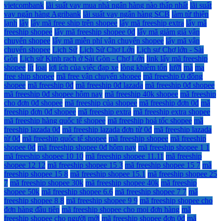
vietcombank
lãi suất vay mua nhà ngân hàng nào thấp nhất
lãi suất
vay ngân hàng Agribank
lãi suất vay ngân hàng SCB
làm từ thiện
lạnh
lây
lấy mã free ship trên shopee
lấy mã freeship extra
lấy mã
freeship shopee
lấy mã freeship shopee 0đ
lấy mã giảm giá vận
chuyển shopee
lấy mã miễn phí vận chuyển shopee
lấy mã vận
chuyển shopee
Lịch Sử
Lịch Sử Chợ Lớn
Lịch sự Chợ lớn - Sài
Gòn
Lịch sử Kinh rạch ở Sài Gòn - Chợ Lớn
link lấy mã freeship
shopee
lít
loại
lợi ích của việc đạp xe
lòng khiêm tốn
lưỡi
mà
ma
free ship shopee
mã free vận chuyển shopee
mã freeship 0 đồng
shopee
mã freeship 0đ
mã freeship 0đ lazada
mã freeship 0đ shopee
mã freeship 0đ shopee hôm nay
mã freeship 40k shopee
mã freeship
cho đơn 0đ shopee
mã freeship của shopee
mã freeship đơn 0đ
mã
freeship đơn 0đ shopee
mã freeship extra
mã freeship extra shopee
mã freeship hàng quốc tế shopee
mã freeship hoả tốc shopee
mã
freeship lazada 0đ
mã freeship lazada đơn từ 0đ
mã freeship lazada
từ 0đ
mã freeship quốc tế shopee
mã freeship shopee
mã freeship
shopee 0đ
mã freeship shopee 0đ hôm nay
mã freeship shopee 1 1
mã freeship shopee 10 10
mã freeship shopee 11.11
mã freeship
shopee 12 12
mã freeship shopee 15 3
mã freeship shopee 15 7
mã
freeship shopee 15 8
mã freeship shopee 15.1
mã freeship shopee 25
7
mã freeship shopee 30k
mã freeship shopee 40k
mã freeship
shopee 50k
mã freeship shopee 6.6
mã freeship shopee 7 7
mã
freeship shopee 8 8
mã freeship shopee 9 9
mã freeship shopee cho
đơn hàng đầu tiên
mã freeship shopee cho mọi đơn hàng
mã
freeship shopee cho người mới
mã freeship shopee đơn 0đ
mã