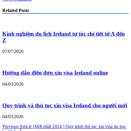
Related Posts
Kinh nghiệm du lịch Ireland tự túc chi tiết từ A đến
Z
07/07/2026
Hướng dẫn điền đơn xin visa Ireland online
04/03/2026
Quy trình và thủ tục xin visa Ireland cho người mới
04/03/2026
Điều
Previous Article
[Mới nhất 2024 ] Quy trình thủ tục xin visa du học