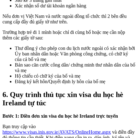
Sao kê 3 tháng gần nhất
Xác nhận số dư tài khoản ngân hàng
Nếu đơn vị Việt Nam và nước ngoài đồng tổ chức thì 2 bên đều
cung cấp đầy đủ giấy tờ như trên.
Trường hợp trẻ đi 1 mình hoặc chỉ đi cùng bố hoặc mẹ cần nộp
thêm các giấy tờ sau:
Thư đồng ý cho phép con du lịch nước ngoài có xác nhận bởi
Ủy ban nhân dân hoặc Văn phòng công chứng, có chữ ký
của cả bố và mẹ
Bản sao căn cước công dân/ chứng minh thư nhân dân của bố
và mẹ
Hộ chiếu có chữ ký của bố và mẹ
Đăng ký kết hôn/Quyết định ly hôn của bố mẹ
6. Quy trình thủ tục xin visa du học hè
Ireland tự túc
Bước 1: Điền đơn xin visa du học hè Ireland trực tuyến
Bạn truy cập vào
https://www.visas.inis.gov.ie/AVATS/OnlineHome.aspx
và điền đầy
đủ thông tin cần thiết. Khi điền xong cần in ra, dán ảnh, ký tên và