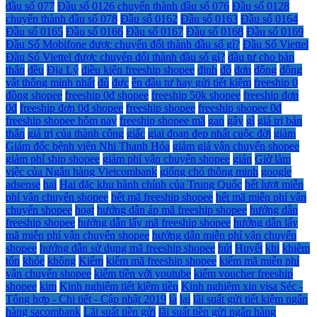
đầu số 077
Đầu số 0126 chuyển thành đầu số 076
Đầu số 0128
chuyển thành đầu số 078
Đầu số 0162
Đầu số 0163
Đầu số 0164
Đầu số 0165
Đầu số 0166
Đầu số 0167
Đầu số 0168
Đầu số 0169
Đầu Số Mobifone được chuyển đổi thành đầu số gì?
Đầu Số Viettel
Đầu Số Viettel được chuyển đổi thành đầu số gì?
đầu tư cho bản
thân
đều
Địa Lý
điều kiện freeship shopee
định
đồ
đơn
động
động
vật thông minh nhất
đủ
đực
ên đầu tư hay gửi tiết kiệm
freeship 0
đồng shopee
freeship 0đ shopee
freeship 50k shopee
freeship đơn
0đ
freeship đơn 0đ shopee
freeship shopee
freeship shopee 0đ
freeship shopee hôm nay
freeship shopee mã
gan
gây
gì
giá trị bản
thân
giá trị của thành công
giấc
giai đoạn đẹp nhất cuộc đời
giảm
Giám đốc bệnh viện Nhi Thanh Hóa
giảm giá vận chuyển shopee
giảm phí ship shopee
giảm phí vận chuyển shopee
giản
Giờ làm
việc của Ngân hàng Vietcombank
giống chó thông minh
google
adsense
hại
Hai đặc khu hành chính của Trung Quốc
hết lượt miễn
phí vận chuyển shopee
hết mã freeship shopee
hết mã miễn phí vận
chuyển shopee
hoạt
hướng dẫn áp mã freeship shopee
hướng dẫn
freeship shopee
hướng dẫn lấy mã freeship shopee
hướng dẫn lấy
mã miễn phí vận chuyển shopee
hướng dẫn miễn phí vận chuyển
shopee
hướng dẫn sử dụng mã freeship shopee
hút
Huyết
khi
khiêm
tốn
khỏe
không
Kiểm
kiếm mã freeship shopee
kiếm mã miễn phí
vận chuyển shopee
kiếm tiền với youtube
kiếm voucher freeship
shopee
kim
Kinh nghiệm tiết kiệm tiền
Kinh nghiệm xin visa Séc -
Tổng hợp - Chi tiết - Cập nhật 2019
là
lại
lãi suất gửi tiết kiệm ngân
hàng sacombank
Lãi suất tiền gửi
lãi suất tiền gửi ngân hàng