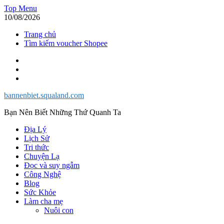
Skip
Top Menu
to
10/08/2026
content
Trang chủ
Tìm kiếm voucher Shopee
Facebook
Twitter
Instagram
bannenbiet.squaland.com
Bạn Nên Biết Những Thứ Quanh Ta
Địa Lý
Lịch Sử
Tri thức
Chuyện Lạ
Đọc và suy ngẫm
Công Nghệ
Blog
Sức Khỏe
Làm cha mẹ
Nuôi con