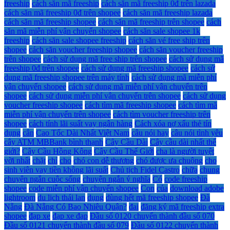
freeship
cách săn mã freeship
cách săn mã freeship 0đ trên lazada
cách săn mã freeship 0đ trên shopee
cách săn mã freeship lazada
cách săn mã freeship shopee
cách săn mã freeship trên shopee
cách
săn mã miễn phí vận chuyển shopee
cách săn sale shopee 1k
freeship
cách săn sale shopee freeship
cách săn vé free ship trên
shopee
cách săn voucher freeship shopee
cách săn voucher freeship
trên shopee
cách sử dụng mã free ship trên shopee
cách sử dụng mã
freeship 0đ trên shopee
cách sử dụng mã freeship shopee
cách sử
dụng mã freeship shopee trên máy tính
cách sử dụng mã miễn phí
vận chuyển shopee
cách sử dụng mã miễn phí vận chuyển trên
shopee
cách sử dụng miễn phí vận chuyển trên shopee
cách sử dụng
voucher freeship shopee
cách tìm mã freeship shopee
cách tìm mã
miễn phí vận chuyển trên shopee
cách tìm voucher freeship trên
shopee
cách tính lãi suất vay ngân hàng
Cách xóa nợ xấu thẻ tín
dụng
cân
Cao Tốc Dài Nhất Việt Nam
câu nói hay
câu nói tình yêu
cây ATM MBBank bình thạnh
Cây Cầu Dài
Cây cầu dài nhất thế
giới?
Cây Cầu Hồng Kông
Cây Cầu Thế Giới
cha là người tuyệt
vời nhất
chặt
chỉ
cho
chó con dễ thương
chó được ưa chuộng
cho
sinh viên vay tiền không lãi suất
Chủ tịch Fidel Castro
chữa
chung
chuyện ngắn cuộc sống
chuyện ngắn ý nghĩa
Có
code freeship
shopee
code miễn phí vận chuyển shopee
Con
của
download adobe
lightroom
du lịch thái lan
dụng
dùng hết mã freeship shopee
Đà
Nẵng
Đà Nẵng Có Bao Nhiêu Quận?
đai
đăng ký mã freeship extra
shopee
đạp xe
đạp xe đạp
Đầu số 0120 chuyển thành đầu số 070
Đầu số 0121 chuyển thành đầu số 079
Đầu số 0122 chuyển thành