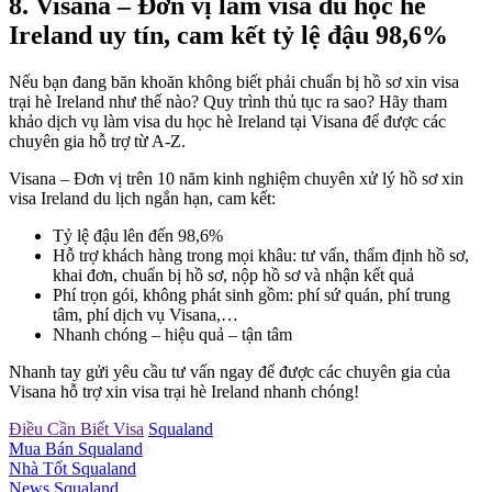
8. Visana – Đơn vị làm visa du học hè
Ireland uy tín, cam kết tỷ lệ đậu 98,6%
Nếu bạn đang băn khoăn không biết phải chuẩn bị hồ sơ xin visa
trại hè Ireland như thế nào? Quy trình thủ tục ra sao? Hãy tham
khảo dịch vụ làm visa du học hè Ireland tại Visana để được các
chuyên gia hỗ trợ từ A-Z.
Visana – Đơn vị trên 10 năm kinh nghiệm chuyên xử lý hồ sơ xin
visa Ireland du lịch ngắn hạn, cam kết:
Tỷ lệ đậu lên đến 98,6%
Hỗ trợ khách hàng trong mọi khâu: tư vấn, thẩm định hồ sơ,
khai đơn, chuẩn bị hồ sơ, nộp hồ sơ và nhận kết quả
Phí trọn gói, không phát sinh gồm: phí sứ quán, phí trung
tâm, phí dịch vụ Visana,…
Nhanh chóng – hiệu quả – tận tâm
Nhanh tay gửi yêu cầu tư vấn ngay để được các chuyên gia của
Visana hỗ trợ xin visa trại hè Ireland nhanh chóng!
Điều Cần Biết Visa
Squaland
Mua Bán Squaland
Nhà Tốt Squaland
News Squaland