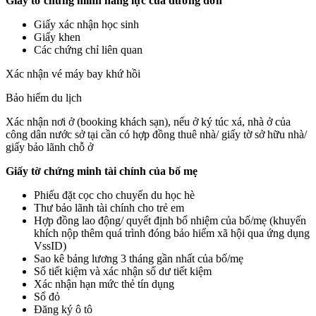
Giấy tờ chứng minh năng lực của đương đơn
Giấy xác nhận học sinh
Giấy khen
Các chứng chỉ liên quan
Xác nhận vé máy bay khứ hồi
Bảo hiểm du lịch
Xác nhận nơi ở (booking khách sạn), nếu ở ký túc xá, nhà ở của
công dân nước sở tại cần có hợp đồng thuê nhà/ giấy tờ sở hữu nhà/
giấy bảo lãnh chỗ ở
Giấy tờ chứng minh tài chính của bố mẹ
Phiếu đặt cọc cho chuyến du học hè
Thư bảo lãnh tài chính cho trẻ em
Hợp đồng lao động/ quyết định bổ nhiệm của bố/mẹ (khuyến
khích nộp thêm quá trình đóng bảo hiểm xã hội qua ứng dụng
VssID)
Sao kê bảng lương 3 tháng gần nhất của bố/mẹ
Sổ tiết kiệm và xác nhận số dư tiết kiệm
Xác nhận hạn mức thẻ tín dụng
Sổ đỏ
Đăng ký ô tô