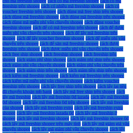
cho mã freeship shopee
cách có mã freeship shopee
cách có mã
freeship trên shopee
cách có nhiều mã freeship shopee
cách có
voucher freeship trên shopee
cách dùng mã free ship trên shopee
cách dùng mã freeship shopee
cách dùng mã freeship trên shopee
cách dùng mã miễn phí vận chuyển shopee
cách dùng voucher
freeship shopee
cách để có mã freeship trên shopee
cách để được
miễn phí vận chuyển trên shopee
cách để lấy mã freeship trên
shopee
cách để lấy voucher freeship shopee
cách để miễn phí vận
chuyển trên shopee
cách để săn mã freeship shopee
cách được
freeship trên shopee
cách được miễn phí vận chuyển trên shopee
cách free ship shopee
cách freeship shopee
cách freeship trên
shopee
cách giảm phí ship shopee
cách giảm phí ship trên shopee
cách giảm phí vận chuyển shopee
cách giảm phí vận chuyển trên
shopee
cách giảm ship trên shopee
cách giảm tiền ship trên shopee
cách kiếm mã freeship shopee
cách kiếm mã freeship trên shopee
cách kiếm mã miễn phí vận chuyển shopee
cách kiếm voucher
freeship trên shopee
cách lấy free ship trên shopee
cách lấy lại tiền
đã chuyển khoản mb bank
cách lấy mã free ship trên shopee
cách
lấy mã freeship
cách lấy mã freeship 0đ lazada
cách lấy mã freeship
0đ shopee
cách lấy mã freeship 0đ trên shopee
cách lấy mã freeship
của shopee
cách lấy mã freeship extra
cách lấy mã freeship extra
shopee
cách lấy mã freeship lazada 0đ
cách lấy mã freeship ở
shopee
cách lấy mã freeship shopee
cách lấy mã freeship shopee 0đ
cách lấy mã freeship shopee trên máy tính
cách lấy mã giảm giá vận
chuyển shopee
cách lấy mã giảm phí vận chuyển shopee
cách lấy