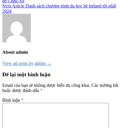
hè Châu Âu
hướng
Next Article
Danh sách chương trình du học hè Ireland tốt nhất
bài
2024
viết
About admin
View all posts by admin →
Để lại một bình luận
Email của bạn sẽ không được hiển thị công khai.
Các trường bắt
buộc được đánh dấu
*
Bình luận
*