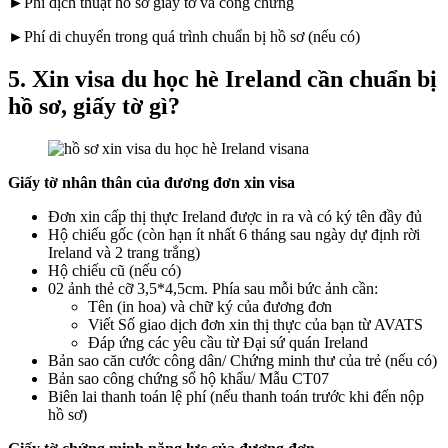
►Phí dịch thuật hồ sơ giấy tờ và công chứng
►Phí di chuyển trong quá trình chuẩn bị hồ sơ (nếu có)
5. Xin visa du học hè Ireland cần chuẩn bị
hồ sơ, giấy tờ gì?
Giấy tờ nhân thân của đương đơn xin visa
Đơn xin cấp thị thực Ireland được in ra và có ký tên đầy đủ
Hộ chiếu gốc (còn hạn ít nhất 6 tháng sau ngày dự định rời
Ireland và 2 trang trắng)
Hộ chiếu cũ (nếu có)
02 ảnh thẻ cỡ 3,5*4,5cm. Phía sau mỗi bức ảnh cần:
Tên (in hoa) và chữ ký của đương đơn
Viết Số giao dịch đơn xin thị thực của bạn từ AVATS
Đáp ứng các yêu cầu từ Đại sứ quán Ireland
Bản sao căn cước công dân/ Chứng minh thư của trẻ (nếu có)
Bản sao công chứng sổ hộ khẩu/ Mẫu CT07
Biên lai thanh toán lệ phí (nếu thanh toán trước khi đến nộp
hồ sơ)