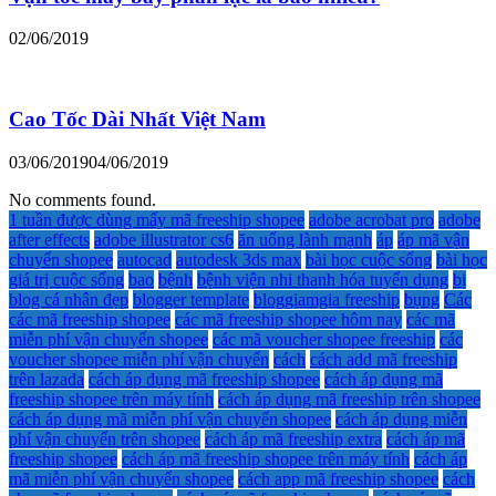
02/06/2019
Cao Tốc Dài Nhất Việt Nam
03/06/2019
04/06/2019
No comments found.
1 tuần được dùng mấy mã freeship shopee
adobe acrobat pro
adobe
after effects
adobe illustrator cs6
ăn uống lành mạnh
áp
áp mã vận
chuyển shopee
autocad
autodesk 3ds max
bài học cuộc sống
bài học
giá trị cuộc sống
bao
bệnh
bệnh viện nhi thanh hóa tuyển dụng
bị
blog cá nhân đẹp
blogger template
bloggiamgia freeship
bụng
Các
các mã freeship shopee
các mã freeship shopee hôm nay
các mã
miễn phí vận chuyển shopee
các mã voucher shopee freeship
các
voucher shopee miễn phí vận chuyển
cách
cách add mã freeship
trên lazada
cách áp dụng mã freeship shopee
cách áp dụng mã
freeship shopee trên máy tính
cách áp dụng mã freeship trên shopee
cách áp dụng mã miễn phí vận chuyển shopee
cách áp dụng miễn
phí vận chuyển trên shopee
cách áp mã freeship extra
cách áp mã
freeship shopee
cách áp mã freeship shopee trên máy tính
cách áp
mã miễn phí vận chuyển shopee
cách app mã freeship shopee
cách