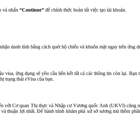
áo và nhấn
“Continue”
để chính thức hoàn tất việc tạo tài khoản.
 nhận danh tính bằng cách
quét hộ chiếu và khuôn mặt ngay trên ứng dụ
u visa, ứng dụng sẽ yêu cầu liên kết
tất cả các thông tin còn lại. Bạ
hị trạng thái eVisa của bạn.
uyến với Cơ quan Thị thực và Nhập cư Vương quốc Anh (UKVI) cũng như
g và thuận lợi nhất. Để hành trình khám phá xứ sở sương mù thêm phần 