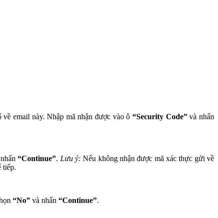
số về email này. Nhập mã nhận được vào ô
“Security Code”
và nhấn
ó nhấn
“Continue”
.
Lưu ý:
Nếu không nhận được mã xác thực gửi về
 tiếp.
Chọn
“No”
và nhấn
“Continue”
.