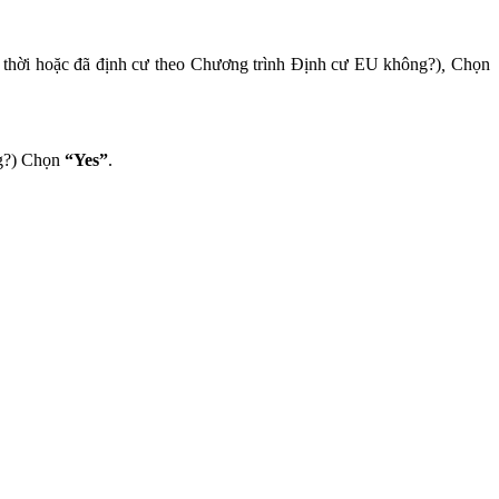
m thời hoặc đã định cư theo Chương trình Định cư EU không?)
,
Chọn
ng?) Chọn
“Yes”
.