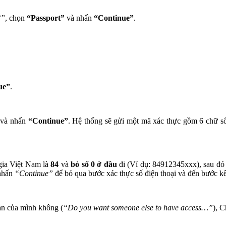
?”
, chọn
“Passport”
và nhấn
“Continue”
.
ue”
.
 và nhấn
“Continue”
. Hệ thống sẽ gửi một mã xác thực gồm 6 chữ 
gia Việt Nam là
84
và
bỏ số 0 ở đầu
đi (Ví dụ: 84912345xxx), sau đ
nhấn
“Continue”
để bỏ qua bước xác thực số điện thoại và đến bước kế
ản của mình không (
“Do you want someone else to have access…”
), 