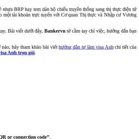
 nhựa BRP hay tem dán hộ chiếu truyền thống sang thị thực điện tử
 tạo một tài khoản trực tuyến với Cơ quan Thị thực và Nhập cư Vương
tay. Bài viết dưới đây,
Bankervn
sẽ cầm tay chỉ việc, hướng dẫn bạn
 nào, hãy tham khảo bài viết
hướng dẫn tự làm visa Anh
chi tiết của
visa Anh trọn gói
.
 QR or connection code”
.