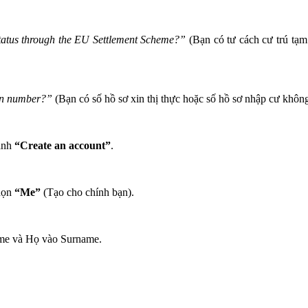
 status through the EU Settlement Scheme?”
(Bạn có tư cách cư trú tạ
ion number?”
(Bạn có số hồ sơ xin thị thực hoặc số hồ sơ nhập cư khô
xanh
“Create an account”
.
họn
“Me”
(Tạo cho chính bạn).
me và Họ vào Surname.