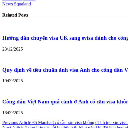
News Squaland
Related Posts
Hướng dẫn chuyển visa UK sang evisa dành cho côn
23/12/2025
Quy định về tiêu chuẩn ảnh visa Anh cho công dân 
19/09/2025
Công dân Việt Nam quá cảnh ở Anh có cần visa khô
18/09/2025
Điều
Previous Article
Đi Marshall có cần xin visa không? Thủ tục xin visa
Next Article
Tổng hợp các lỗi hệ thống thường gặp khi đặt lịch hẹn v