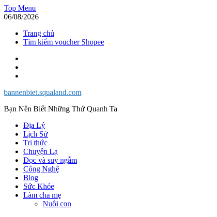
Skip
Top Menu
to
06/08/2026
content
Trang chủ
Tìm kiếm voucher Shopee
Facebook
Twitter
Instagram
bannenbiet.squaland.com
Bạn Nên Biết Những Thứ Quanh Ta
Địa Lý
Lịch Sử
Tri thức
Chuyện Lạ
Đọc và suy ngẫm
Công Nghệ
Blog
Sức Khỏe
Làm cha mẹ
Nuôi con