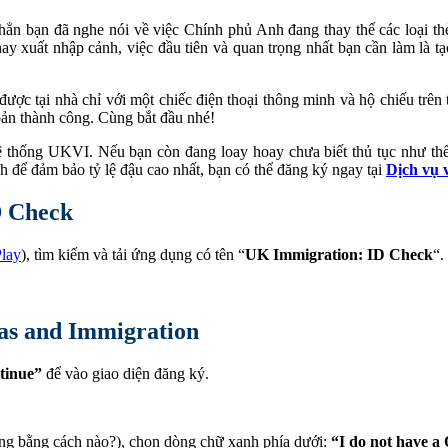
ẳn bạn đã nghe nói về việc Chính phủ Anh đang thay thế các loại thẻ
hay xuất nhập cảnh, việc đầu tiên và quan trọng nhất bạn cần làm là
ược tại nhà chỉ với một chiếc điện thoại thông minh và hộ chiếu trên 
hoản thành công. Cùng bắt đầu nhé!
hệ thống UKVI. Nếu bạn còn đang loay hoay chưa biết thủ tục như thế
để đảm bảo tỷ lệ đậu cao nhất, bạn có thể đăng ký ngay tại
Dịch vụ 
D Check
lay
), tìm kiếm và tải ứng dụng có tên “
UK Immigration: ID Check
“.
sas and Immigration
tinue”
để vào giao diện đăng ký.
ng bằng cách nào?), chọn dòng chữ xanh phía dưới:
“I do not have a