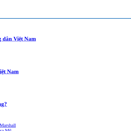
g dân Việt Nam
Việt Nam
ng?
 Marshall
isa Mỹ