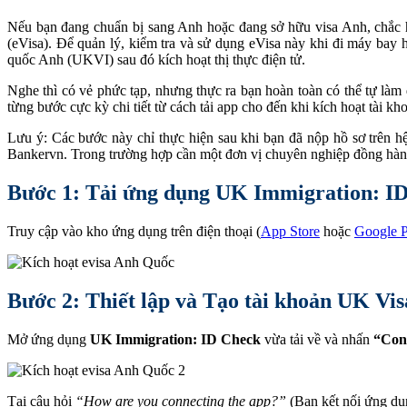
Nếu bạn đang chuẩn bị sang Anh hoặc đang sở hữu visa Anh, chắc h
(eVisa). Để quản lý, kiểm tra và sử dụng eVisa này khi đi máy bay 
quốc Anh (UKVI) sau đó kích hoạt thị thực điện tử.
Nghe thì có vẻ phức tạp, nhưng thực ra bạn hoàn toàn có thể tự làm đ
từng bước cực kỳ chi tiết từ cách tải app cho đến khi kích hoạt tài k
Lưu ý: Các bước này chỉ thực hiện sau khi bạn đã nộp hồ sơ trên 
Bankervn. Trong trường hợp cần một đơn vị chuyên nghiệp đồng hành 
Bước 1: Tải ứng dụng
UK Immigration: I
Truy cập vào kho ứng dụng trên điện thoại (
App Store
hoặc
Google P
Bước 2: Thiết lập và Tạo tài khoản UK Vi
Mở ứng dụng
UK Immigration: ID Check
vừa tải về và nhấn
“Con
Tại câu hỏi
“How are you connecting the app?”
(Bạn kết nối ứng dụ