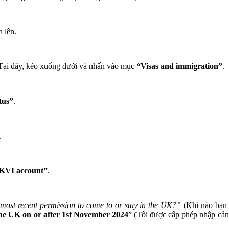
 lên.
 Tại đây, kéo xuống dưới và nhấn vào mục
“Visas and immigration”
.
tus”
.
.
UKVI account”
.
ost recent permission to come to or stay in the UK?”
(Khi nào bạn
 the UK on or after 1st November 2024
” (Tôi được cấp phép nhập cản