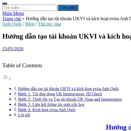
Tìm
kiếm
Main Menu
cho:
Trang chủ
»
Hướng dẫn tạo tài khoản UKVI và kích hoạt evisa Anh
Anh Quốc
/
Blog
/
Thủ tục visa
Hướng dẫn tạo tài khoản UKVI và kích ho
25/05/2026
Table of Contents
Hướng dẫn tạo tài khoản UKVI và kích hoạt evisa Anh Quốc
Bước 1: Tải ứng dụng UK Immigration: ID Check
Bước 2: Thiết lập và Tạo tài khoản UK Visas and Immigration
Bước 3. Liên kết thông tin sinh trắc học
Bước 4. Kích hoạt evisa Anh Quốc
Lời kết
Hướng d