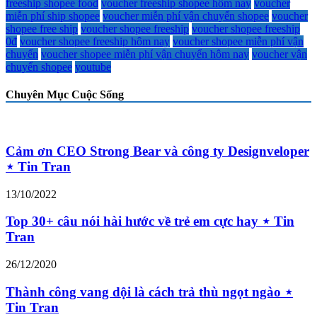
freeship shopee food
voucher freeship shopee hôm nay
voucher
miễn phí ship shopee
voucher miễn phí vận chuyển shopee
voucher
shopee free ship
voucher shopee freeship
voucher shopee freeship
0đ
voucher shopee freeship hôm nay
voucher shopee miễn phí vận
chuyển
voucher shopee miễn phí vận chuyển hôm nay
voucher vận
chuyển shopee
youtube
Chuyên Mục Cuộc Sống
Cảm ơn CEO Strong Bear và công ty Designveloper
⋆ Tin Tran
13/10/2022
Top 30+ câu nói hài hước về trẻ em cực hay ⋆ Tin
Tran
26/12/2020
Thành công vang dội là cách trả thù ngọt ngào ⋆
Tin Tran