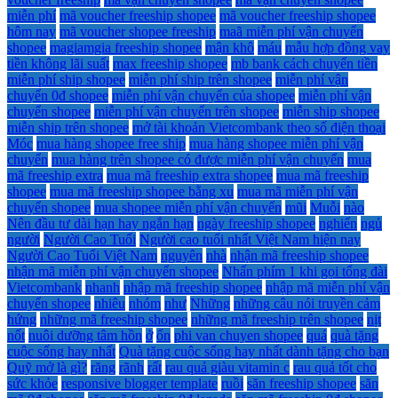
miễn phí
mã voucher freeship shopee
mã voucher freeship shopee
hôm nay
mã voucher shopee freeship
maã miễn phí vận chuyển
shopee
magiamgia freeship shopee
mận khô
máu
mẫu hợp đồng vay
tiền không lãi suất
max freeship shopee
mb bank cách chuyển tiền
miễn phí ship shopee
miễn phí ship trên shopee
miễn phí vận
chuyển 0đ shopee
miễn phí vận chuyển của shopee
miễn phí vận
chuyển shopee
miễn phí vận chuyển trên shopee
miễn ship shopee
miễn ship trên shopee
mở tài khoản Vietcombank theo số điện thoại
Móc
mua hàng shopee free ship
mua hàng shopee miễn phí vận
chuyển
mua hàng trên shopee có được miễn phí vận chuyển
mua
mã freeship extra
mua mã freeship extra shopee
mua mã freeship
shopee
mua mã freeship shopee bằng xu
mua mã miễn phí vận
chuyển shopee
mua shopee miễn phí vận chuyển
mũi
Muỗi
nào
Nên đầu tư dài hạn hay ngắn hạn
ngày freeship shopee
nghiến
ngủ
người
Người Cao Tuổi
Người cao tuổi nhất Việt Nam hiện nay
Người Cao Tuổi Việt Nam
nguyên
nhà
nhận mã freeship shopee
nhận mã miễn phí vận chuyển shopee
Nhấn phím 1 khi gọi tổng đài
Vietcombank
nhanh
nhập mã freeship shopee
nhập mã miễn phí vận
chuyển shopee
nhiêu
nhóm
như
Những
những câu nói truyền cảm
hứng
những mã freeship shopee
những mã freeship trên shopee
nịt
nốt
nuôi dưỡng tâm hồn
ở
ổn
phi van chuyen shopee
quá
quà tặng
cuộc sống hay nhất
Quà tặng cuộc sống hay nhất dành tặng cho bạn
Quỹ mở là gì?
răng
rãnh
rất
rau quả giàu vitamin c
rau quả tốt cho
sức khỏe
responsive blogger template
ruồi
săn freeship shopee
săn