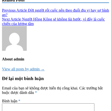
Related Posts
Điều
Previous Article
Đời người rốt cuộc nên theo đuổi địa vị hay sự bình
an?
hướng
Next Article
Người Hồng Kông sẽ không lùi bước, vì đây là cuộc
bài
chiến của lương tâm
viết
About admin
View all posts by admin →
Để lại một bình luận
Email của bạn sẽ không được hiển thị công khai.
Các trường bắt
buộc được đánh dấu
*
Bình luận
*