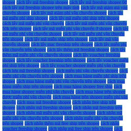
shopee
cách lấy mã freeship shopee
cách lấy mã freeship shopee 0đ
cách lấy mã freeship shopee trên máy tính
cách lấy mã giảm giá vận
chuyển shopee
cách lấy mã giảm phí vận chuyển shopee
cách lấy
mã miễn phí ship shopee
cách lấy mã miễn phí ship trên shopee
cách lấy mã miễn phí vận chuyển
cách lấy mã miễn phí vận chuyển
50k trên shopee
cách lấy mã miễn phí vận chuyển ở shopee
cách lấy
mã miễn phí vận chuyển shopee
cách lấy mã miễn phí vận chuyển
trên shopee
cách lấy mã miễn ship trên shopee
cách lấy mã vận
chuyển shopee
cách lấy mac freeship trên shopee
cách lấy miễn phí
vận chuyển trên shopee
cách lấy thêm mã freeship shopee
cách lấy
thêm mã miễn phí vận chuyển shopee
cách lấy voucher freeship
shopee
cách lấy voucher freeship trên shopee
cách lấy voucher miễn
phí ship trên shopee
cách lấy voucher shopee miễn phí vận chuyển
cách lưu mã freeship shopee
cách miễn phí vận chuyển shopee
cách
miễn phí vận chuyển trên shopee
cách mua hàng miễn phí ship trên
shopee
cách mua hàng miễn phí vận chuyển trên shopee
cách mua
hàng miễn ship trên shopee
cách mua hàng shopee free ship
cách
mua hàng shopee miễn phí vận chuyển
cách mua hàng trên shopee
được miễn phí vận chuyển
cách mua hàng trên shopee miễn phí vận
chuyển
cách mua mã freeship shopee
cách nhận free ship trên
shopee
cách nhận mã freeship shopee
cách nhận mã freeship trên
shopee
cách nhận mã miễn phí vận chuyển shopee
cách nhận mã
miễn phí vận chuyển trên shopee
cách nhận miễn phí vận chuyển
trên shopee
cách nhận thêm mã free ship trên shopee
cách nhận
voucher freeship shopee
cách nhập mã free ship trên shopee
cách