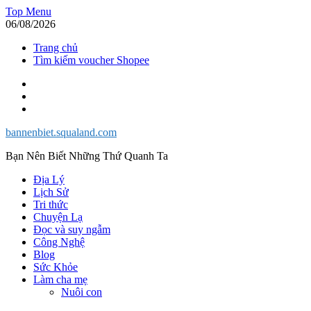
Skip
Top Menu
to
06/08/2026
content
Trang chủ
Tìm kiếm voucher Shopee
Facebook
Twitter
Instagram
bannenbiet.squaland.com
Bạn Nên Biết Những Thứ Quanh Ta
Địa Lý
Lịch Sử
Tri thức
Chuyện Lạ
Đọc và suy ngẫm
Công Nghệ
Blog
Sức Khỏe
Làm cha mẹ
Nuôi con