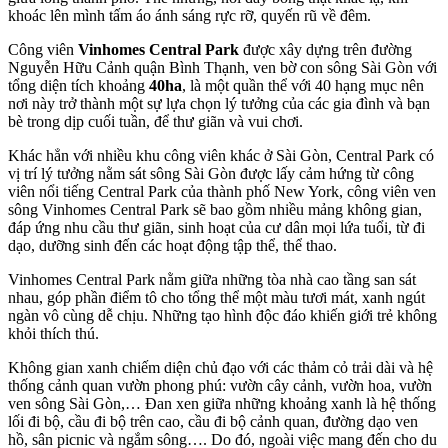
khoác lên mình tấm áo ánh sáng rực rỡ, quyến rũ về đêm.
Công viên
Vinhomes Central Park
được xây dựng trên đường
Nguyễn Hữu Cảnh quận Bình Thạnh, ven bờ con sông Sài Gòn với
tổng diện tích khoảng
40ha
, là một quần thể với 40 hạng mục nên
nơi này trở thành một sự lựa chọn lý tưởng của các gia đình và bạn
bè trong dịp cuối tuần, để thư giãn và vui chơi.
Khác hẳn với nhiều khu công viên khác ở Sài Gòn, Central Park có
vị trí lý tưởng nằm sát sông Sài Gòn được lấy cảm hứng từ công
viên nổi tiếng Central Park của thành phố New York, công viên ven
sông Vinhomes Central Park sẽ bao gồm nhiều mảng không gian,
đáp ứng nhu cầu thư giãn, sinh hoạt của cư dân mọi lứa tuổi, từ đi
dạo, dưỡng sinh đến các hoạt động tập thể, thể thao.
Vinhomes Central Park nằm giữa những tòa nhà cao tầng san sát
nhau, góp phần điểm tô cho tổng thể một màu tươi mát, xanh ngút
ngàn vô cùng dễ chịu. Những tạo hình độc đáo khiến giới trẻ không
khỏi thích thú.
Không gian xanh chiếm diện chủ đạo với các thảm cỏ trải dài và hệ
thống cảnh quan vườn phong phú: vườn cây cảnh, vườn hoa, vườn
ven sông Sài Gòn,… Đan xen giữa những khoảng xanh là hệ thống
lối đi bộ, cầu đi bộ trên cao, cầu đi bộ cảnh quan, đường dạo ven
hồ, sân picnic và ngắm sông…. Do đó, ngoài việc mang đến cho du