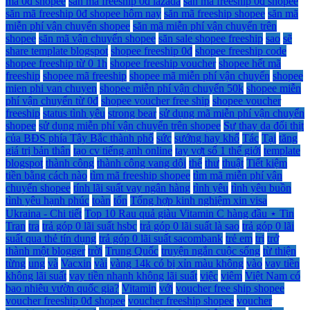
mã 0đ shopee
săn mã freeship 0đ lazada
săn mã freeship 0đ shopee
săn mã freeship 0đ shopee hôm nay
săn mã freeship shopee
săn mã
miễn phí vận chuyển shopee
săn mã miễn phí vận chuyển trên
shopee
săn mã vận chuyển shopee
săn sale shopee freeship
sao
sẽ
share template blogspot
shopee freeship 0đ
shopee freeship code
shopee freeship từ 0 1h
shopee freeship voucher
shopee hết mã
freeship
shopee mã freeship
shopee mã miễn phí vận chuyển
shopee
mien phi van chuyen
shopee miễn phí vận chuyển 50k
shopee miễn
phí vận chuyển từ 0đ
shopee voucher free ship
shopee voucher
freeship
status tình yêu
strong bear
sử dụng mã miễn phí vận chuyển
shopee
sử dụng miễn phí vận chuyển trên shopee
Sự thay da đổi thịt
của BĐS phía Tây Bắc thành phố
sức
sướng hay khổ
Tác
Tại
tăng
giá trị bản thân
tạo cv tiếng anh online
tay vợt số 1 thế giới
template
blogspot
thành công
thành công vang dội
thế
thư
thuật
Tiết kiệm
tiền bằng cách nào
tìm mã freeship shopee
tìm mã miễn phí vận
chuyển shopee
tính lãi suất vay ngân hàng
tình yêu
tình yêu buồn
tình yêu hạnh phúc
toàn
tổn
Tổng hợp kinh nghiệm xin visa
Ukraina - Chi tiết
Top 10 Rau quả giàu Vitamin C hàng đầu ⋆ Tin
Tran
tra
trả góp 0 lãi suất hsbc
trả góp 0 lãi suất là sao
trả góp 0 lãi
suất qua thẻ tín dụng
trả góp 0 lãi suất sacombank
trẻ em
trị
trở
thành một blogger
trời
Trung Quốc
truyện ngắn cuộc sống
từ thiện
từng
ung
và
Vacxin
vài
vàng 14k có bị xỉn màu không
vào
vay tiền
không lãi suất
vay tiền nhanh không lãi suất
việc
viêm
Việt Nam có
bao nhiêu vườn quốc gia?
Vitamin
với
voucher free ship shopee
voucher freeship 0đ shopee
voucher freeship shopee
voucher