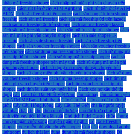
nhập mã freeship shopee
cách nhập mã miễn phí vận chuyển trên
shopee
Cách rút tiền ở cây ATM Agribank
Cách rút tiền ở cây ATM
BIDV
cách săn free ship trên shopee
cách săn hàng 1k trên shopee
freeship
cách săn mã freeship
cách săn mã freeship 0đ trên lazada
cách săn mã freeship 0đ trên shopee
cách săn mã freeship lazada
cách săn mã freeship shopee
cách săn mã freeship trên shopee
cách
săn mã miễn phí vận chuyển shopee
cách săn sale shopee 1k
freeship
cách săn sale shopee freeship
cách săn vé free ship trên
shopee
cách săn voucher freeship shopee
cách săn voucher freeship
trên shopee
cách sử dụng mã free ship trên shopee
cách sử dụng mã
freeship 0đ trên shopee
cách sử dụng mã freeship shopee
cách sử
dụng mã freeship shopee trên máy tính
cách sử dụng mã miễn phí
vận chuyển shopee
cách sử dụng mã miễn phí vận chuyển trên
shopee
cách sử dụng miễn phí vận chuyển trên shopee
cách sử dụng
voucher freeship shopee
cách tìm mã freeship shopee
cách tìm mã
miễn phí vận chuyển trên shopee
cách tìm voucher freeship trên
shopee
cách tính lãi suất vay ngân hàng
Cách xóa nợ xấu thẻ tín
dụng
cân
Cao Tốc Dài Nhất Việt Nam
câu nói hay
câu nói tình yêu
cây ATM MBBank bình thạnh
Cây Cầu Dài
Cây cầu dài nhất thế
giới?
Cây Cầu Hồng Kông
Cây Cầu Thế Giới
cha là người tuyệt
vời nhất
chặt
chỉ
cho
chó con dễ thương
chó được ưa chuộng
cho
sinh viên vay tiền không lãi suất
Chủ tịch Fidel Castro
chữa
chung
chuyện ngắn cuộc sống
chuyện ngắn ý nghĩa
Có
code freeship
shopee
code miễn phí vận chuyển shopee
Con
của
download adobe
lightroom
du lịch thái lan
dụng
dùng hết mã freeship shopee
Đà