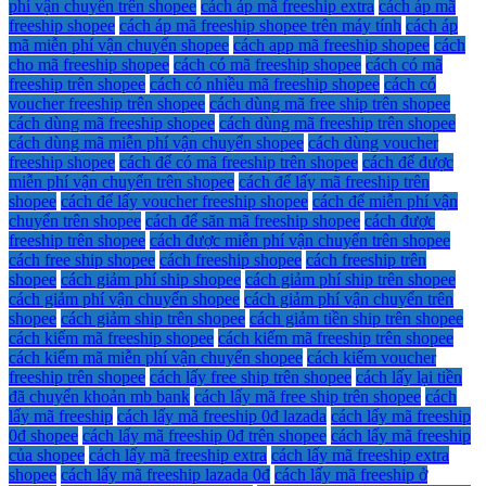
phí vận chuyển trên shopee
cách áp mã freeship extra
cách áp mã
freeship shopee
cách áp mã freeship shopee trên máy tính
cách áp
mã miễn phí vận chuyển shopee
cách app mã freeship shopee
cách
cho mã freeship shopee
cách có mã freeship shopee
cách có mã
freeship trên shopee
cách có nhiều mã freeship shopee
cách có
voucher freeship trên shopee
cách dùng mã free ship trên shopee
cách dùng mã freeship shopee
cách dùng mã freeship trên shopee
cách dùng mã miễn phí vận chuyển shopee
cách dùng voucher
freeship shopee
cách để có mã freeship trên shopee
cách để được
miễn phí vận chuyển trên shopee
cách để lấy mã freeship trên
shopee
cách để lấy voucher freeship shopee
cách để miễn phí vận
chuyển trên shopee
cách để săn mã freeship shopee
cách được
freeship trên shopee
cách được miễn phí vận chuyển trên shopee
cách free ship shopee
cách freeship shopee
cách freeship trên
shopee
cách giảm phí ship shopee
cách giảm phí ship trên shopee
cách giảm phí vận chuyển shopee
cách giảm phí vận chuyển trên
shopee
cách giảm ship trên shopee
cách giảm tiền ship trên shopee
cách kiếm mã freeship shopee
cách kiếm mã freeship trên shopee
cách kiếm mã miễn phí vận chuyển shopee
cách kiếm voucher
freeship trên shopee
cách lấy free ship trên shopee
cách lấy lại tiền
đã chuyển khoản mb bank
cách lấy mã free ship trên shopee
cách
lấy mã freeship
cách lấy mã freeship 0đ lazada
cách lấy mã freeship
0đ shopee
cách lấy mã freeship 0đ trên shopee
cách lấy mã freeship
của shopee
cách lấy mã freeship extra
cách lấy mã freeship extra
shopee
cách lấy mã freeship lazada 0đ
cách lấy mã freeship ở