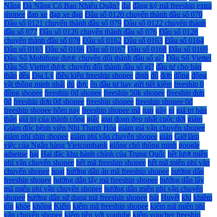
Nẵng
Đà Nẵng Có Bao Nhiêu Quận?
đai
đăng ký mã freeship extra
shopee
đạp xe
đạp xe đạp
Đầu số 0120 chuyển thành đầu số 070
Đầu số 0121 chuyển thành đầu số 079
Đầu số 0122 chuyển thành
đầu số 077
Đầu số 0126 chuyển thành đầu số 076
Đầu số 0128
chuyển thành đầu số 078
Đầu số 0162
Đầu số 0163
Đầu số 0164
Đầu số 0165
Đầu số 0166
Đầu số 0167
Đầu số 0168
Đầu số 0169
Đầu Số Mobifone được chuyển đổi thành đầu số gì?
Đầu Số Viettel
Đầu Số Viettel được chuyển đổi thành đầu số gì?
đầu tư cho bản
thân
đều
Địa Lý
điều kiện freeship shopee
định
đồ
đơn
động
động
vật thông minh nhất
đủ
đực
ên đầu tư hay gửi tiết kiệm
freeship 0
đồng shopee
freeship 0đ shopee
freeship 50k shopee
freeship đơn
0đ
freeship đơn 0đ shopee
freeship shopee
freeship shopee 0đ
freeship shopee hôm nay
freeship shopee mã
gan
gây
gì
giá trị bản
thân
giá trị của thành công
giấc
giai đoạn đẹp nhất cuộc đời
giảm
Giám đốc bệnh viện Nhi Thanh Hóa
giảm giá vận chuyển shopee
giảm phí ship shopee
giảm phí vận chuyển shopee
giản
Giờ làm
việc của Ngân hàng Vietcombank
giống chó thông minh
google
adsense
hại
Hai đặc khu hành chính của Trung Quốc
hết lượt miễn
phí vận chuyển shopee
hết mã freeship shopee
hết mã miễn phí vận
chuyển shopee
hoạt
hướng dẫn áp mã freeship shopee
hướng dẫn
freeship shopee
hướng dẫn lấy mã freeship shopee
hướng dẫn lấy
mã miễn phí vận chuyển shopee
hướng dẫn miễn phí vận chuyển
shopee
hướng dẫn sử dụng mã freeship shopee
hút
Huyết
khi
khiêm
tốn
khỏe
không
Kiểm
kiếm mã freeship shopee
kiếm mã miễn phí
vận chuyển shopee
kiếm tiền với youtube
kiếm voucher freeship