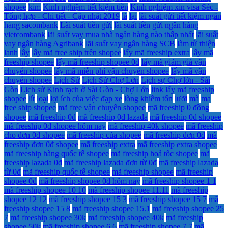
shopee
kim
Kinh nghiệm tiết kiệm tiền
Kinh nghiệm xin visa Séc -
Tổng hợp - Chi tiết - Cập nhật 2019
là
lại
lãi suất gửi tiết kiệm ngân
hàng sacombank
Lãi suất tiền gửi
lãi suất tiền gửi ngân hàng
vietcombank
lãi suất vay mua nhà ngân hàng nào thấp nhất
lãi suất
vay ngân hàng Agribank
lãi suất vay ngân hàng SCB
làm từ thiện
lạnh
lây
lấy mã free ship trên shopee
lấy mã freeship extra
lấy mã
freeship shopee
lấy mã freeship shopee 0đ
lấy mã giảm giá vận
chuyển shopee
lấy mã miễn phí vận chuyển shopee
lấy mã vận
chuyển shopee
Lịch Sử
Lịch Sử Chợ Lớn
Lịch sự Chợ lớn - Sài
Gòn
Lịch sử Kinh rạch ở Sài Gòn - Chợ Lớn
link lấy mã freeship
shopee
lít
loại
lợi ích của việc đạp xe
lòng khiêm tốn
lưỡi
mà
ma
free ship shopee
mã free vận chuyển shopee
mã freeship 0 đồng
shopee
mã freeship 0đ
mã freeship 0đ lazada
mã freeship 0đ shopee
mã freeship 0đ shopee hôm nay
mã freeship 40k shopee
mã freeship
cho đơn 0đ shopee
mã freeship của shopee
mã freeship đơn 0đ
mã
freeship đơn 0đ shopee
mã freeship extra
mã freeship extra shopee
mã freeship hàng quốc tế shopee
mã freeship hoả tốc shopee
mã
freeship lazada 0đ
mã freeship lazada đơn từ 0đ
mã freeship lazada
từ 0đ
mã freeship quốc tế shopee
mã freeship shopee
mã freeship
shopee 0đ
mã freeship shopee 0đ hôm nay
mã freeship shopee 1 1
mã freeship shopee 10 10
mã freeship shopee 11.11
mã freeship
shopee 12 12
mã freeship shopee 15 3
mã freeship shopee 15 7
mã
freeship shopee 15 8
mã freeship shopee 15.1
mã freeship shopee 25
7
mã freeship shopee 30k
mã freeship shopee 40k
mã freeship
shopee 50k
mã freeship shopee 6.6
mã freeship shopee 7 7
mã