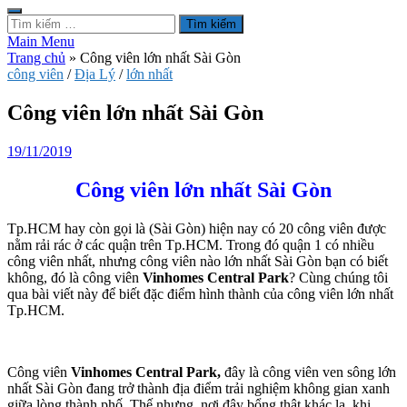
Tìm
kiếm
Main Menu
cho:
Trang chủ
»
Công viên lớn nhất Sài Gòn
công viên
/
Địa Lý
/
lớn nhất
Công viên lớn nhất Sài Gòn
19/11/2019
Công viên lớn nhất Sài Gòn
Tp.HCM hay còn gọi là (Sài Gòn) hiện nay có 20 công viên được
nằm rải rác ở các quận trên Tp.HCM. Trong đó quận 1 có nhiều
công viên nhất, nhưng công viên nào lớn nhất Sài Gòn bạn có biết
không, đó là công viên
Vinhomes Central Park
? Cùng chúng tôi
qua bài viết này để biết đặc điểm hình thành của công viên lớn nhất
Tp.HCM.
Công viên
Vinhomes Central Park,
đây là công viên ven sông lớn
nhất Sài Gòn đang trở thành địa điểm trải nghiệm không gian xanh
giữa lòng thành phố. Thế nhưng, nơi đây bổng thật khác lạ, khi