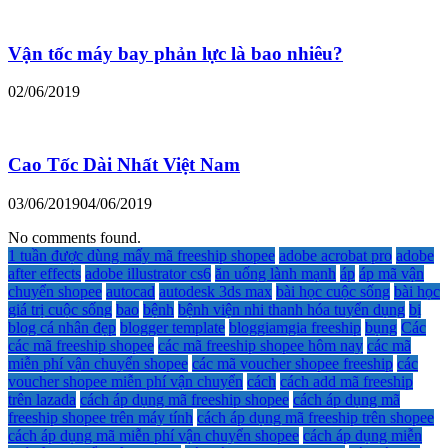
Vận tốc máy bay phản lực là bao nhiêu?
02/06/2019
Cao Tốc Dài Nhất Việt Nam
03/06/2019
04/06/2019
No comments found.
1 tuần được dùng mấy mã freeship shopee
adobe acrobat pro
adobe
after effects
adobe illustrator cs6
ăn uống lành mạnh
áp
áp mã vận
chuyển shopee
autocad
autodesk 3ds max
bài học cuộc sống
bài học
giá trị cuộc sống
bao
bệnh
bệnh viện nhi thanh hóa tuyển dụng
bị
blog cá nhân đẹp
blogger template
bloggiamgia freeship
bụng
Các
các mã freeship shopee
các mã freeship shopee hôm nay
các mã
miễn phí vận chuyển shopee
các mã voucher shopee freeship
các
voucher shopee miễn phí vận chuyển
cách
cách add mã freeship
trên lazada
cách áp dụng mã freeship shopee
cách áp dụng mã
freeship shopee trên máy tính
cách áp dụng mã freeship trên shopee
cách áp dụng mã miễn phí vận chuyển shopee
cách áp dụng miễn