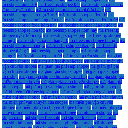
freeship shopee 8 8
mã freeship shopee 9 9
mã freeship shopee cho
đơn hàng đầu tiên
mã freeship shopee cho mọi đơn hàng
mã
freeship shopee cho người mới
mã freeship shopee đơn 0đ
mã
freeship shopee đơn hàng đầu tiên
mã freeship shopee đơn từ 0đ
mã
freeship shopee food hôm nay
mã freeship shopee hàng quốc tế
mã
freeship shopee hỏa tốc
mã freeship shopee hôm nay
mã freeship
shopee ngày hôm nay
mã freeship shopee pay
mã freeship shopee
tháng 1
mã freeship shopee tháng 10
mã freeship shopee tháng 2
mã
freeship shopee tháng 4
mã freeship shopee tháng 6
mã freeship
shopee tháng 7
mã freeship shopee tháng 8
mã freeship shopee
tháng 9
mã freeship shopee từ 0đ
mã freeship trên shopee
mã giảm
freeship shopee
mã giảm giá freeship shopee
mã giảm giá miễn phí
vận chuyển shopee
mã giảm giá phí ship shopee
mã giảm giá phí
vận chuyển shopee
mã giảm giá ship shopee
mã giảm giá shopee
free ship
mã giảm giá shopee hôm nay freeship
mã giảm giá shopee
miễn phí vận chuyển
mã giảm giá vận chuyển shopee
mã giảm phí
ship shopee
mã giảm phí vận chuyển shopee
mã giảm ship shopee
mã khuyến mãi freeship shopee
mã miễn phí giao hàng shopee
mã
miễn phí ship shopee
mã miễn phí shopee
mã miễn phí vận chuyển
mã miễn phí vận chuyển của shopee
mã miễn phí vận chuyển
shopee
mã miễn phí vận chuyển shopee hôm nay
mã miễn phí vận
chuyển trên shopee
mã miễn ship shopee
mã phi ship shopee
mã
ship shopee
mã shopee free ship
mã shopee freeship
mã shopee
freeship hôm nay
mã shopee miễn phí vận chuyển
mã shopee
voucher freeship
mã vận chuyển shopee
mã vận chuyển shopee