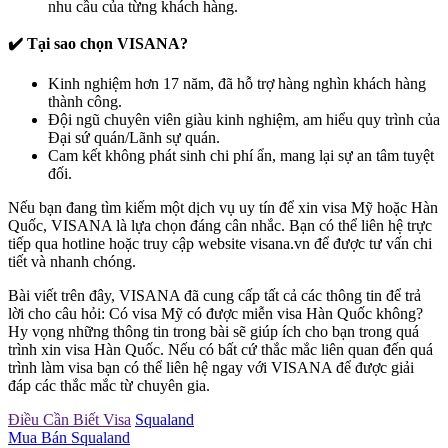
nhu cầu của từng khách hàng.
✔️ Tại sao chọn VISANA?
Kinh nghiệm hơn 17 năm, đã hỗ trợ hàng nghìn khách hàng
thành công.
Đội ngũ chuyên viên giàu kinh nghiệm, am hiểu quy trình của
Đại sứ quán/Lãnh sự quán.
Cam kết không phát sinh chi phí ẩn, mang lại sự an tâm tuyệt
đối.
Nếu bạn đang tìm kiếm một dịch vụ uy tín để xin visa Mỹ hoặc Hàn
Quốc, VISANA là lựa chọn đáng cân nhắc. Bạn có thể liên hệ trực
tiếp qua hotline hoặc truy cập website visana.vn để được tư vấn chi
tiết và nhanh chóng.
Bài viết trên đây, VISANA đã cung cấp tất cả các thông tin để trả
lời cho câu hỏi: Có visa Mỹ có được miễn visa Hàn Quốc không?
Hy vọng những thông tin trong bài sẽ giúp ích cho bạn trong quá
trình xin visa Hàn Quốc. Nếu có bất cứ thắc mắc liên quan đến quá
trình làm visa bạn có thể liên hệ ngay với VISANA để được giải
đáp các thắc mắc từ chuyên gia.
Điều Cần Biết Visa
Squaland
Mua Bán Squaland