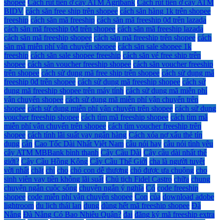
shopee
Cách rút tiền ở cây ATM Agribank
Cách rút tiền ở cây ATM
BIDV
cách săn free ship trên shopee
cách săn hàng 1k trên shopee
freeship
cách săn mã freeship
cách săn mã freeship 0đ trên lazada
cách săn mã freeship 0đ trên shopee
cách săn mã freeship lazada
cách săn mã freeship shopee
cách săn mã freeship trên shopee
cách
săn mã miễn phí vận chuyển shopee
cách săn sale shopee 1k
freeship
cách săn sale shopee freeship
cách săn vé free ship trên
shopee
cách săn voucher freeship shopee
cách săn voucher freeship
trên shopee
cách sử dụng mã free ship trên shopee
cách sử dụng mã
freeship 0đ trên shopee
cách sử dụng mã freeship shopee
cách sử
dụng mã freeship shopee trên máy tính
cách sử dụng mã miễn phí
vận chuyển shopee
cách sử dụng mã miễn phí vận chuyển trên
shopee
cách sử dụng miễn phí vận chuyển trên shopee
cách sử dụng
voucher freeship shopee
cách tìm mã freeship shopee
cách tìm mã
miễn phí vận chuyển trên shopee
cách tìm voucher freeship trên
shopee
cách tính lãi suất vay ngân hàng
Cách xóa nợ xấu thẻ tín
dụng
cân
Cao Tốc Dài Nhất Việt Nam
câu nói hay
câu nói tình yêu
cây ATM MBBank bình thạnh
Cây Cầu Dài
Cây cầu dài nhất thế
giới?
Cây Cầu Hồng Kông
Cây Cầu Thế Giới
cha là người tuyệt
vời nhất
chặt
chỉ
cho
chó con dễ thương
chó được ưa chuộng
cho
sinh viên vay tiền không lãi suất
Chủ tịch Fidel Castro
chữa
chung
chuyện ngắn cuộc sống
chuyện ngắn ý nghĩa
Có
code freeship
shopee
code miễn phí vận chuyển shopee
Con
của
download adobe
lightroom
du lịch thái lan
dụng
dùng hết mã freeship shopee
Đà
Nẵng
Đà Nẵng Có Bao Nhiêu Quận?
đai
đăng ký mã freeship extra