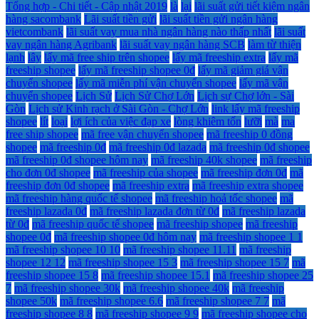
Tổng hợp - Chi tiết - Cập nhật 2019
là
lại
lãi suất gửi tiết kiệm ngân
hàng sacombank
Lãi suất tiền gửi
lãi suất tiền gửi ngân hàng
vietcombank
lãi suất vay mua nhà ngân hàng nào thấp nhất
lãi suất
vay ngân hàng Agribank
lãi suất vay ngân hàng SCB
làm từ thiện
lạnh
lây
lấy mã free ship trên shopee
lấy mã freeship extra
lấy mã
freeship shopee
lấy mã freeship shopee 0đ
lấy mã giảm giá vận
chuyển shopee
lấy mã miễn phí vận chuyển shopee
lấy mã vận
chuyển shopee
Lịch Sử
Lịch Sử Chợ Lớn
Lịch sự Chợ lớn - Sài
Gòn
Lịch sử Kinh rạch ở Sài Gòn - Chợ Lớn
link lấy mã freeship
shopee
lít
loại
lợi ích của việc đạp xe
lòng khiêm tốn
lưỡi
mà
ma
free ship shopee
mã free vận chuyển shopee
mã freeship 0 đồng
shopee
mã freeship 0đ
mã freeship 0đ lazada
mã freeship 0đ shopee
mã freeship 0đ shopee hôm nay
mã freeship 40k shopee
mã freeship
cho đơn 0đ shopee
mã freeship của shopee
mã freeship đơn 0đ
mã
freeship đơn 0đ shopee
mã freeship extra
mã freeship extra shopee
mã freeship hàng quốc tế shopee
mã freeship hoả tốc shopee
mã
freeship lazada 0đ
mã freeship lazada đơn từ 0đ
mã freeship lazada
từ 0đ
mã freeship quốc tế shopee
mã freeship shopee
mã freeship
shopee 0đ
mã freeship shopee 0đ hôm nay
mã freeship shopee 1 1
mã freeship shopee 10 10
mã freeship shopee 11.11
mã freeship
shopee 12 12
mã freeship shopee 15 3
mã freeship shopee 15 7
mã
freeship shopee 15 8
mã freeship shopee 15.1
mã freeship shopee 25
7
mã freeship shopee 30k
mã freeship shopee 40k
mã freeship
shopee 50k
mã freeship shopee 6.6
mã freeship shopee 7 7
mã
freeship shopee 8 8
mã freeship shopee 9 9
mã freeship shopee cho