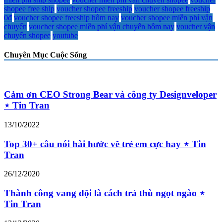
shopee free ship
voucher shopee freeship
voucher shopee freeship
0đ
voucher shopee freeship hôm nay
voucher shopee miễn phí vận
chuyển
voucher shopee miễn phí vận chuyển hôm nay
voucher vận
chuyển shopee
youtube
Chuyên Mục Cuộc Sống
Cảm ơn CEO Strong Bear và công ty Designveloper
⋆ Tin Tran
13/10/2022
Top 30+ câu nói hài hước về trẻ em cực hay ⋆ Tin
Tran
26/12/2020
Thành công vang dội là cách trả thù ngọt ngào ⋆
Tin Tran