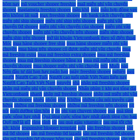
hôm nay
mã voucher shopee freeship
maã miễn phí vận chuyển
shopee
magiamgia freeship shopee
mận khô
máu
mẫu hợp đồng vay
tiền không lãi suất
max freeship shopee
mb bank cách chuyển tiền
miễn phí ship shopee
miễn phí ship trên shopee
miễn phí vận
chuyển 0đ shopee
miễn phí vận chuyển của shopee
miễn phí vận
chuyển shopee
miễn phí vận chuyển trên shopee
miễn ship shopee
miễn ship trên shopee
mở tài khoản Vietcombank theo số điện thoại
Móc
mua hàng shopee free ship
mua hàng shopee miễn phí vận
chuyển
mua hàng trên shopee có được miễn phí vận chuyển
mua
mã freeship extra
mua mã freeship extra shopee
mua mã freeship
shopee
mua mã freeship shopee bằng xu
mua mã miễn phí vận
chuyển shopee
mua shopee miễn phí vận chuyển
mũi
Muỗi
nào
Nên đầu tư dài hạn hay ngắn hạn
ngày freeship shopee
nghiến
ngủ
người
Người Cao Tuổi
Người cao tuổi nhất Việt Nam hiện nay
Người Cao Tuổi Việt Nam
nguyên
nhà
nhận mã freeship shopee
nhận mã miễn phí vận chuyển shopee
Nhấn phím 1 khi gọi tổng đài
Vietcombank
nhanh
nhập mã freeship shopee
nhập mã miễn phí vận
chuyển shopee
nhiêu
nhóm
như
Những
những câu nói truyền cảm
hứng
những mã freeship shopee
những mã freeship trên shopee
nịt
nốt
nuôi dưỡng tâm hồn
ở
ổn
phi van chuyen shopee
quá
quà tặng
cuộc sống hay nhất
Quà tặng cuộc sống hay nhất dành tặng cho bạn
Quỹ mở là gì?
răng
rãnh
rất
rau quả giàu vitamin c
rau quả tốt cho
sức khỏe
responsive blogger template
ruồi
săn freeship shopee
săn
mã 0đ shopee
săn mã freeship 0đ lazada
săn mã freeship 0đ shopee
săn mã freeship 0đ shopee hôm nay
săn mã freeship shopee
săn mã