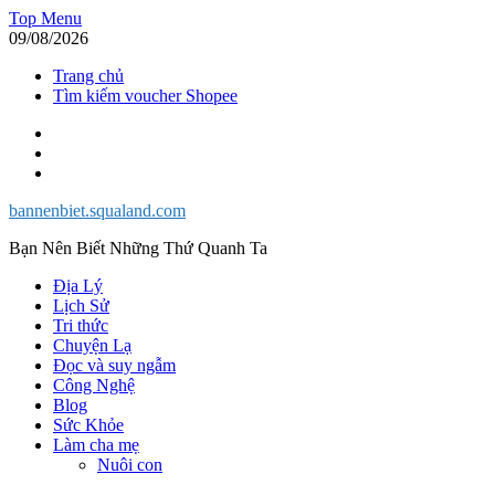
Skip
Top Menu
to
09/08/2026
content
Trang chủ
Tìm kiếm voucher Shopee
Facebook
Twitter
Instagram
bannenbiet.squaland.com
Bạn Nên Biết Những Thứ Quanh Ta
Địa Lý
Lịch Sử
Tri thức
Chuyện Lạ
Đọc và suy ngẫm
Công Nghệ
Blog
Sức Khỏe
Làm cha mẹ
Nuôi con