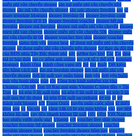
miễn phí vận chuyển shopee
săn mã miễn phí vận chuyển trên
shopee
săn mã vận chuyển shopee
săn sale shopee freeship
sao
sẽ
share template blogspot
shopee freeship 0đ
shopee freeship code
shopee freeship từ 0 1h
shopee freeship voucher
shopee hết mã
freeship
shopee mã freeship
shopee mã miễn phí vận chuyển
shopee
mien phi van chuyen
shopee miễn phí vận chuyển 50k
shopee miễn
phí vận chuyển từ 0đ
shopee voucher free ship
shopee voucher
freeship
status tình yêu
strong bear
sử dụng mã miễn phí vận chuyển
shopee
sử dụng miễn phí vận chuyển trên shopee
Sự thay da đổi thịt
của BĐS phía Tây Bắc thành phố
sức
sướng hay khổ
Tác
Tại
tăng
giá trị bản thân
tạo cv tiếng anh online
tay vợt số 1 thế giới
template
blogspot
thành công
thành công vang dội
thế
thư
thuật
Tiết kiệm
tiền bằng cách nào
tìm mã freeship shopee
tìm mã miễn phí vận
chuyển shopee
tính lãi suất vay ngân hàng
tình yêu
tình yêu buồn
tình yêu hạnh phúc
toàn
tổn
Tổng hợp kinh nghiệm xin visa
Ukraina - Chi tiết
Top 10 Rau quả giàu Vitamin C hàng đầu ⋆ Tin
Tran
tra
trả góp 0 lãi suất hsbc
trả góp 0 lãi suất là sao
trả góp 0 lãi
suất qua thẻ tín dụng
trả góp 0 lãi suất sacombank
trẻ em
trị
trở
thành một blogger
trời
Trung Quốc
truyện ngắn cuộc sống
từ thiện
từng
ung
và
Vacxin
vài
vàng 14k có bị xỉn màu không
vào
vay tiền
không lãi suất
vay tiền nhanh không lãi suất
việc
viêm
Việt Nam có
bao nhiêu vườn quốc gia?
Vitamin
với
voucher free ship shopee
voucher freeship 0đ shopee
voucher freeship shopee
voucher
freeship shopee food
voucher freeship shopee hôm nay
voucher
miễn phí ship shopee
voucher miễn phí vận chuyển shopee
voucher