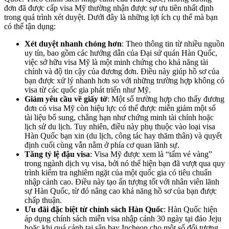
đơn đã được cấp visa Mỹ thường nhận được sự ưu tiên nhất định
trong quá trình xét duyệt. Dưới đây là những lợi ích cụ thể mà bạn
có thể tận dụng:
Xét duyệt nhanh chóng hơn
: Theo thông tin từ nhiều nguồn
uy tín, bao gồm các hướng dẫn của Đại sứ quán Hàn Quốc,
việc sở hữu visa Mỹ là một minh chứng cho khả năng tài
chính và độ tin cậy của đương đơn. Điều này giúp hồ sơ của
bạn được xử lý nhanh hơn so với những trường hợp không có
visa từ các quốc gia phát triển như Mỹ.
Giảm yêu cầu về giấy tờ
: Một số trường hợp cho thấy đương
đơn có visa Mỹ còn hiệu lực có thể được miễn giảm một số
tài liệu bổ sung, chẳng hạn như chứng minh tài chính hoặc
lịch sử du lịch. Tuy nhiên, điều này phụ thuộc vào loại visa
Hàn Quốc bạn xin (du lịch, công tác hay thăm thân) và quyết
định cuối cùng vẫn nằm ở phía cơ quan lãnh sự.
Tăng tỷ lệ đậu visa
: Visa Mỹ được xem là “tấm vé vàng”
trong ngành dịch vụ visa, bởi nó thể hiện bạn đã vượt qua quy
trình kiểm tra nghiêm ngặt của một quốc gia có tiêu chuẩn
nhập cảnh cao. Điều này tạo ấn tượng tốt với nhân viên lãnh
sự Hàn Quốc, từ đó nâng cao khả năng hồ sơ của bạn được
chấp thuận.
Ưu đãi đặc biệt từ chính sách Hàn Quốc
: Hàn Quốc hiện
áp dụng chính sách miễn visa nhập cảnh 30 ngày tại đảo Jeju
hoặc khi quá cảnh tại sân bay Incheon cho một số đối tượng,