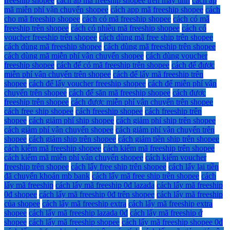
freeship shopee
cách áp mã freeship shopee trên máy tính
cách áp
mã miễn phí vận chuyển shopee
cách app mã freeship shopee
cách
cho mã freeship shopee
cách có mã freeship shopee
cách có mã
freeship trên shopee
cách có nhiều mã freeship shopee
cách có
voucher freeship trên shopee
cách dùng mã free ship trên shopee
cách dùng mã freeship shopee
cách dùng mã freeship trên shopee
cách dùng mã miễn phí vận chuyển shopee
cách dùng voucher
freeship shopee
cách để có mã freeship trên shopee
cách để được
miễn phí vận chuyển trên shopee
cách để lấy mã freeship trên
shopee
cách để lấy voucher freeship shopee
cách để miễn phí vận
chuyển trên shopee
cách để săn mã freeship shopee
cách được
freeship trên shopee
cách được miễn phí vận chuyển trên shopee
cách free ship shopee
cách freeship shopee
cách freeship trên
shopee
cách giảm phí ship shopee
cách giảm phí ship trên shopee
cách giảm phí vận chuyển shopee
cách giảm phí vận chuyển trên
shopee
cách giảm ship trên shopee
cách giảm tiền ship trên shopee
cách kiếm mã freeship shopee
cách kiếm mã freeship trên shopee
cách kiếm mã miễn phí vận chuyển shopee
cách kiếm voucher
freeship trên shopee
cách lấy free ship trên shopee
cách lấy lại tiền
đã chuyển khoản mb bank
cách lấy mã free ship trên shopee
cách
lấy mã freeship
cách lấy mã freeship 0đ lazada
cách lấy mã freeship
0đ shopee
cách lấy mã freeship 0đ trên shopee
cách lấy mã freeship
của shopee
cách lấy mã freeship extra
cách lấy mã freeship extra
shopee
cách lấy mã freeship lazada 0đ
cách lấy mã freeship ở
shopee
cách lấy mã freeship shopee
cách lấy mã freeship shopee 0đ