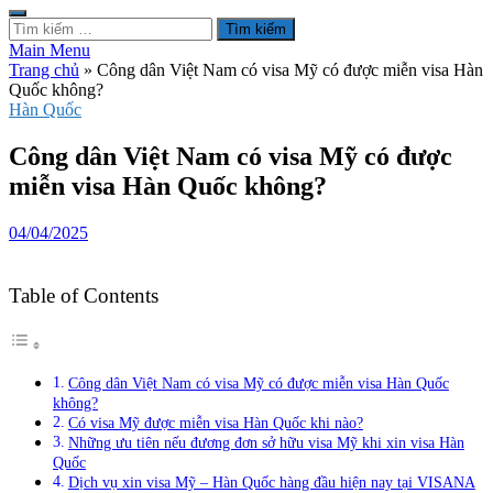
Tìm
kiếm
Main Menu
cho:
Trang chủ
»
Công dân Việt Nam có visa Mỹ có được miễn visa Hàn
Quốc không?
Hàn Quốc
Công dân Việt Nam có visa Mỹ có được
miễn visa Hàn Quốc không?
04/04/2025
Table of Contents
Công dân Việt Nam có visa Mỹ có được miễn visa Hàn Quốc
không?
Có visa Mỹ được miễn visa Hàn Quốc khi nào?
Những ưu tiên nếu đương đơn sở hữu visa Mỹ khi xin visa Hàn
Quốc
Dịch vụ xin visa Mỹ – Hàn Quốc hàng đầu hiện nay tại VISANA