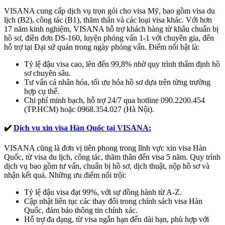
VISANA cung cấp dịch vụ trọn gói cho visa Mỹ, bao gồm visa du
lịch (B2), công tác (B1), thăm thân và các loại visa khác. Với hơn
17 năm kinh nghiệm, VISANA hỗ trợ khách hàng từ khâu chuẩn bị
hồ sơ, điền đơn DS-160, luyện phỏng vấn 1-1 với chuyên gia, đến
hỗ trợ tại Đại sứ quán trong ngày phỏng vấn. Điểm nổi bật là:
Tỷ lệ đậu visa cao, lên đến 99,8% nhờ quy trình thẩm định hồ
sơ chuyên sâu.
Tư vấn cá nhân hóa, tối ưu hóa hồ sơ dựa trên từng trường
hợp cụ thể.
Chi phí minh bạch, hỗ trợ 24/7 qua hotline 090.2200.454
(TP.HCM) hoặc 0968.354.027 (Hà Nội).
✔️
Dịch vụ xin visa Hàn Quốc tại VISANA:
VISANA cũng là đơn vị tiên phong trong lĩnh vực xin visa Hàn
Quốc, từ visa du lịch, công tác, thăm thân đến visa 5 năm. Quy trình
dịch vụ bao gồm tư vấn, chuẩn bị hồ sơ, dịch thuật, nộp hồ sơ và
nhận kết quả. Những ưu điểm nổi trội:
Tỷ lệ đậu visa đạt 99%, với sự đồng hành từ A-Z.
Cập nhật liên tục các thay đổi trong chính sách visa Hàn
Quốc, đảm bảo thông tin chính xác.
Hỗ trợ đa dạng, từ visa ngắn hạn đến dài hạn, phù hợp với