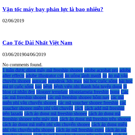
Vận tốc máy bay phản lực là bao nhiêu?
02/06/2019
Cao Tốc Dài Nhất Việt Nam
03/06/2019
04/06/2019
No comments found.
1 tuần được dùng mấy mã freeship shopee
adobe acrobat pro
adobe
after effects
adobe illustrator cs6
ăn uống lành mạnh
áp
áp mã vận
chuyển shopee
autocad
autodesk 3ds max
bài học cuộc sống
bài học
giá trị cuộc sống
bao
bệnh
bệnh viện nhi thanh hóa tuyển dụng
bị
blog cá nhân đẹp
blogger template
bloggiamgia freeship
bụng
Các
các mã freeship shopee
các mã freeship shopee hôm nay
các mã
miễn phí vận chuyển shopee
các mã voucher shopee freeship
các
voucher shopee miễn phí vận chuyển
cách
cách add mã freeship
trên lazada
cách áp dụng mã freeship shopee
cách áp dụng mã
freeship shopee trên máy tính
cách áp dụng mã freeship trên shopee
cách áp dụng mã miễn phí vận chuyển shopee
cách áp dụng miễn
phí vận chuyển trên shopee
cách áp mã freeship extra
cách áp mã