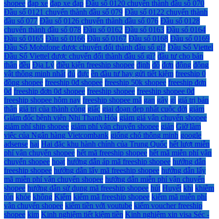
shopee
đạp xe
đạp xe đạp
Đầu số 0120 chuyển thành đầu số 070
Đầu số 0121 chuyển thành đầu số 079
Đầu số 0122 chuyển thành
đầu số 077
Đầu số 0126 chuyển thành đầu số 076
Đầu số 0128
chuyển thành đầu số 078
Đầu số 0162
Đầu số 0163
Đầu số 0164
Đầu số 0165
Đầu số 0166
Đầu số 0167
Đầu số 0168
Đầu số 0169
Đầu Số Mobifone được chuyển đổi thành đầu số gì?
Đầu Số Viettel
Đầu Số Viettel được chuyển đổi thành đầu số gì?
đầu tư cho bản
thân
đều
Địa Lý
điều kiện freeship shopee
định
đồ
đơn
động
động
vật thông minh nhất
đủ
đực
ên đầu tư hay gửi tiết kiệm
freeship 0
đồng shopee
freeship 0đ shopee
freeship 50k shopee
freeship đơn
0đ
freeship đơn 0đ shopee
freeship shopee
freeship shopee 0đ
freeship shopee hôm nay
freeship shopee mã
gan
gây
gì
giá trị bản
thân
giá trị của thành công
giấc
giai đoạn đẹp nhất cuộc đời
giảm
Giám đốc bệnh viện Nhi Thanh Hóa
giảm giá vận chuyển shopee
giảm phí ship shopee
giảm phí vận chuyển shopee
giản
Giờ làm
việc của Ngân hàng Vietcombank
giống chó thông minh
google
adsense
hại
Hai đặc khu hành chính của Trung Quốc
hết lượt miễn
phí vận chuyển shopee
hết mã freeship shopee
hết mã miễn phí vận
chuyển shopee
hoạt
hướng dẫn áp mã freeship shopee
hướng dẫn
freeship shopee
hướng dẫn lấy mã freeship shopee
hướng dẫn lấy
mã miễn phí vận chuyển shopee
hướng dẫn miễn phí vận chuyển
shopee
hướng dẫn sử dụng mã freeship shopee
hút
Huyết
khi
khiêm
tốn
khỏe
không
Kiểm
kiếm mã freeship shopee
kiếm mã miễn phí
vận chuyển shopee
kiếm tiền với youtube
kiếm voucher freeship
shopee
kim
Kinh nghiệm tiết kiệm tiền
Kinh nghiệm xin visa Séc -