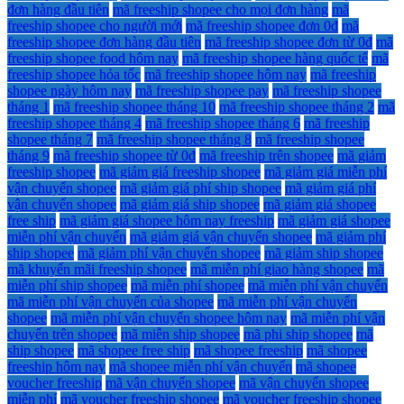
đơn hàng đầu tiên
mã freeship shopee cho mọi đơn hàng
mã
freeship shopee cho người mới
mã freeship shopee đơn 0đ
mã
freeship shopee đơn hàng đầu tiên
mã freeship shopee đơn từ 0đ
mã
freeship shopee food hôm nay
mã freeship shopee hàng quốc tế
mã
freeship shopee hỏa tốc
mã freeship shopee hôm nay
mã freeship
shopee ngày hôm nay
mã freeship shopee pay
mã freeship shopee
tháng 1
mã freeship shopee tháng 10
mã freeship shopee tháng 2
mã
freeship shopee tháng 4
mã freeship shopee tháng 6
mã freeship
shopee tháng 7
mã freeship shopee tháng 8
mã freeship shopee
tháng 9
mã freeship shopee từ 0đ
mã freeship trên shopee
mã giảm
freeship shopee
mã giảm giá freeship shopee
mã giảm giá miễn phí
vận chuyển shopee
mã giảm giá phí ship shopee
mã giảm giá phí
vận chuyển shopee
mã giảm giá ship shopee
mã giảm giá shopee
free ship
mã giảm giá shopee hôm nay freeship
mã giảm giá shopee
miễn phí vận chuyển
mã giảm giá vận chuyển shopee
mã giảm phí
ship shopee
mã giảm phí vận chuyển shopee
mã giảm ship shopee
mã khuyến mãi freeship shopee
mã miễn phí giao hàng shopee
mã
miễn phí ship shopee
mã miễn phí shopee
mã miễn phí vận chuyển
mã miễn phí vận chuyển của shopee
mã miễn phí vận chuyển
shopee
mã miễn phí vận chuyển shopee hôm nay
mã miễn phí vận
chuyển trên shopee
mã miễn ship shopee
mã phi ship shopee
mã
ship shopee
mã shopee free ship
mã shopee freeship
mã shopee
freeship hôm nay
mã shopee miễn phí vận chuyển
mã shopee
voucher freeship
mã vận chuyển shopee
mã vận chuyển shopee
miễn phí
mã voucher freeship shopee
mã voucher freeship shopee