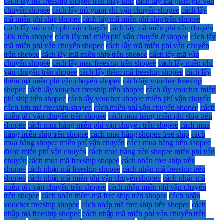
cách lấy mã freeship shopee trên máy tính
cách lấy mã giảm giá vận
chuyển shopee
cách lấy mã giảm phí vận chuyển shopee
cách lấy
mã miễn phí ship shopee
cách lấy mã miễn phí ship trên shopee
cách lấy mã miễn phí vận chuyển
cách lấy mã miễn phí vận chuyển
50k trên shopee
cách lấy mã miễn phí vận chuyển ở shopee
cách lấy
mã miễn phí vận chuyển shopee
cách lấy mã miễn phí vận chuyển
trên shopee
cách lấy mã miễn ship trên shopee
cách lấy mã vận
chuyển shopee
cách lấy mac freeship trên shopee
cách lấy miễn phí
vận chuyển trên shopee
cách lấy thêm mã freeship shopee
cách lấy
thêm mã miễn phí vận chuyển shopee
cách lấy voucher freeship
shopee
cách lấy voucher freeship trên shopee
cách lấy voucher miễn
phí ship trên shopee
cách lấy voucher shopee miễn phí vận chuyển
cách lưu mã freeship shopee
cách miễn phí vận chuyển shopee
cách
miễn phí vận chuyển trên shopee
cách mua hàng miễn phí ship trên
shopee
cách mua hàng miễn phí vận chuyển trên shopee
cách mua
hàng miễn ship trên shopee
cách mua hàng shopee free ship
cách
mua hàng shopee miễn phí vận chuyển
cách mua hàng trên shopee
được miễn phí vận chuyển
cách mua hàng trên shopee miễn phí vận
chuyển
cách mua mã freeship shopee
cách nhận free ship trên
shopee
cách nhận mã freeship shopee
cách nhận mã freeship trên
shopee
cách nhận mã miễn phí vận chuyển shopee
cách nhận mã
miễn phí vận chuyển trên shopee
cách nhận miễn phí vận chuyển
trên shopee
cách nhận thêm mã free ship trên shopee
cách nhận
voucher freeship shopee
cách nhập mã free ship trên shopee
cách
nhập mã freeship shopee
cách nhập mã miễn phí vận chuyển trên