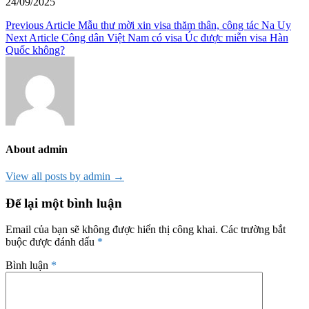
24/09/2025
Điều
Previous Article
Mẫu thư mời xin visa thăm thân, công tác Na Uy
Next Article
Công dân Việt Nam có visa Úc được miễn visa Hàn
hướng
Quốc không?
bài
viết
About admin
View all posts by admin →
Để lại một bình luận
Email của bạn sẽ không được hiển thị công khai.
Các trường bắt
buộc được đánh dấu
*
Bình luận
*