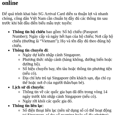
online
Để quá trình khai báo SG Arrival Card diễn ra thuận lợi và nhanh
chóng, công dân Việt Nam cần chuẩn bị đầy đủ các thông tin sau
trước khi bắt đầu điền biểu mẫu trực tuyến:
Thông tin hộ chiếu
bao gồm: Số hộ chiếu (Passport
Number); Ngày cấp và ngày hết hạn của hộ chiếu; Nơi cấp hộ
chiếu (thường là “Vietnam”); Họ và tên đầy đủ theo đúng hộ
chiếu.
Thông tin chuyến đi
:
Ngày dự kiến nhập cảnh Singapore.
Phương thức nhập cảnh (hàng không, đường biển hoặc
đường bộ).
Số hiệu chuyến bay, tên tàu hoặc thông tin phương tiện
(nếu có).
Địa chỉ lưu trú tại Singapore (tên khách sạn, địa chỉ cụ
thể hoặc nơi ở của người thân/bạn bè).
Lịch sử di chuyển
:
Thông tin về các quốc gia bạn đã đến trong vòng 14
ngày trước khi nhập cảnh Singapore (nếu có).
Ngày rời khỏi các quốc gia đó.
Thông tin liên lạc
:
Số điện thoại liên lạc (nên sử dụng số có thể hoạt động
tại Singapore, ví dụ: số roaming hoặc số địa phương).