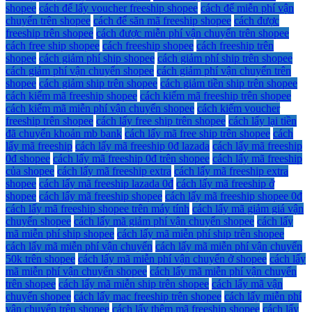
shopee
cách để lấy voucher freeship shopee
cách để miễn phí vận
chuyển trên shopee
cách để săn mã freeship shopee
cách được
freeship trên shopee
cách được miễn phí vận chuyển trên shopee
cách free ship shopee
cách freeship shopee
cách freeship trên
shopee
cách giảm phí ship shopee
cách giảm phí ship trên shopee
cách giảm phí vận chuyển shopee
cách giảm phí vận chuyển trên
shopee
cách giảm ship trên shopee
cách giảm tiền ship trên shopee
cách kiếm mã freeship shopee
cách kiếm mã freeship trên shopee
cách kiếm mã miễn phí vận chuyển shopee
cách kiếm voucher
freeship trên shopee
cách lấy free ship trên shopee
cách lấy lại tiền
đã chuyển khoản mb bank
cách lấy mã free ship trên shopee
cách
lấy mã freeship
cách lấy mã freeship 0đ lazada
cách lấy mã freeship
0đ shopee
cách lấy mã freeship 0đ trên shopee
cách lấy mã freeship
của shopee
cách lấy mã freeship extra
cách lấy mã freeship extra
shopee
cách lấy mã freeship lazada 0đ
cách lấy mã freeship ở
shopee
cách lấy mã freeship shopee
cách lấy mã freeship shopee 0đ
cách lấy mã freeship shopee trên máy tính
cách lấy mã giảm giá vận
chuyển shopee
cách lấy mã giảm phí vận chuyển shopee
cách lấy
mã miễn phí ship shopee
cách lấy mã miễn phí ship trên shopee
cách lấy mã miễn phí vận chuyển
cách lấy mã miễn phí vận chuyển
50k trên shopee
cách lấy mã miễn phí vận chuyển ở shopee
cách lấy
mã miễn phí vận chuyển shopee
cách lấy mã miễn phí vận chuyển
trên shopee
cách lấy mã miễn ship trên shopee
cách lấy mã vận
chuyển shopee
cách lấy mac freeship trên shopee
cách lấy miễn phí
vận chuyển trên shopee
cách lấy thêm mã freeship shopee
cách lấy