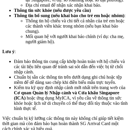
Địa chỉ email để nhận xác nhận khai báo.
Thông tin sức khỏe (nếu được yêu cầu)
Thông tin bổ sung (nếu khai báo cho trẻ em hoặc nhóm)
:
Thông tin hộ chiếu và chi tiết cá nhân của trẻ em hoặc
các thành viên khác trong nhóm (nếu bạn khai báo
chung).
Mối quan hệ với người khai báo chính (ví dụ: cha mẹ,
người giám hộ).
Lưu ý
:
Đảm bảo thông tin cung cấp khớp hoàn toàn với hộ chiếu và
các tài liệu liên quan để tránh sai sót dẫn đến việc bị từ chối
nhập cảnh.
Chuẩn bị sẵn các thông tin trên dưới dạng ghi chú hoặc tệp
mềm để dễ dàng sao chép khi điền biểu mẫu trực tuyến.
Kiểm tra kỹ quy định nhập cảnh mới nhất trên trang web của
Cơ quan Quản lý Nhập cảnh và Cửa khẩu Singapore
(ICA)
hoặc ứng dụng MyICA, vì yêu cầu về thông tin sức
khỏe hoặc lịch sử di chuyển có thể thay đổi tùy thuộc vào tình
hình thực tế.
Việc chuẩn bị kỹ lưỡng các thông tin này không chỉ giúp tiết kiệm
thời gian mà còn đảm bảo bạn hoàn thành SG Arrival Card một
cách chính xác và hiệu quả.