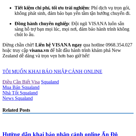
Tiết kiệm chi phí, tối ưu trải nghiệm
: Phí dịch vụ trọn gói,
không phát sinh, đảm bảo bạn yên tâm tận hưởng chuyến đi.
Đồng hành chuyên nghiệp
: Đội ngũ VISANA luôn sẵn
sàng hỗ trợ bạn mọi lúc, mọi nơi, đảm bảo hành trình không
chút lo âu.
Đừng chần chừ!
Liên hệ VISANA ngay
qua hotline 0968.354.027
hoặc truy cập
visana.vn
để bắt đầu hành trình khám phá New
Zealand dễ dàng và trọn vẹn hơn bao giờ hết!
TÔI MUỐN KHAI BÁO NHẬP CẢNH ONLINE
Điều Cần Biết Visa
Squaland
Mua Bán Squaland
Nhà Tốt Squaland
News Squaland
Related Posts
Hướng dẫn khai báo nhập cảnh online Ấn Độ