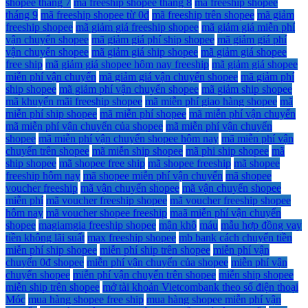
shopee tháng 7
mã freeship shopee tháng 8
mã freeship shopee
tháng 9
mã freeship shopee từ 0đ
mã freeship trên shopee
mã giảm
freeship shopee
mã giảm giá freeship shopee
mã giảm giá miễn phí
vận chuyển shopee
mã giảm giá phí ship shopee
mã giảm giá phí
vận chuyển shopee
mã giảm giá ship shopee
mã giảm giá shopee
free ship
mã giảm giá shopee hôm nay freeship
mã giảm giá shopee
miễn phí vận chuyển
mã giảm giá vận chuyển shopee
mã giảm phí
ship shopee
mã giảm phí vận chuyển shopee
mã giảm ship shopee
mã khuyến mãi freeship shopee
mã miễn phí giao hàng shopee
mã
miễn phí ship shopee
mã miễn phí shopee
mã miễn phí vận chuyển
mã miễn phí vận chuyển của shopee
mã miễn phí vận chuyển
shopee
mã miễn phí vận chuyển shopee hôm nay
mã miễn phí vận
chuyển trên shopee
mã miễn ship shopee
mã phi ship shopee
mã
ship shopee
mã shopee free ship
mã shopee freeship
mã shopee
freeship hôm nay
mã shopee miễn phí vận chuyển
mã shopee
voucher freeship
mã vận chuyển shopee
mã vận chuyển shopee
miễn phí
mã voucher freeship shopee
mã voucher freeship shopee
hôm nay
mã voucher shopee freeship
maã miễn phí vận chuyển
shopee
magiamgia freeship shopee
mận khô
máu
mẫu hợp đồng vay
tiền không lãi suất
max freeship shopee
mb bank cách chuyển tiền
miễn phí ship shopee
miễn phí ship trên shopee
miễn phí vận
chuyển 0đ shopee
miễn phí vận chuyển của shopee
miễn phí vận
chuyển shopee
miễn phí vận chuyển trên shopee
miễn ship shopee
miễn ship trên shopee
mở tài khoản Vietcombank theo số điện thoại
Móc
mua hàng shopee free ship
mua hàng shopee miễn phí vận