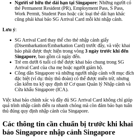
Người sở hữu thẻ dài hạn tại Singapore
: Những người có
thẻ Permanent Resident (PR), Employment Pass, S Pass,
Work Permit, Student Pass hoặc các loại thẻ dài hạn khác
cũng phải khai báo SG Arrival Card mỗi khi nhập cảnh.
Lưu ý
:
SG Arrival Card thay thế cho thẻ nhập cảnh giấy
(Disembarkation/Embarkation Card) trước đây, và việc khai
báo phải được thực hiện trong vòng
3 ngày trước khi đến
Singapore
, bao gồm cả ngày đến.
Trẻ em dưới 6 tuổi có thể được khai báo chung trong SG
Arrival Card của cha mẹ hoặc người giám hộ.
Công dân Singapore và những người nhập cảnh với mục đích
đặc biệt (ví dụ: thủy thủ đoàn) có thể được miễn trừ, nhưng
cần kiểm tra kỹ quy định từ Cơ quan Quản lý Nhập cảnh và
Cửa khẩu Singapore (ICA).
Việc khai báo chính xác và đầy đủ SG Arrival Card không chỉ giúp
quá trình nhập cảnh diễn ra nhanh chóng mà còn đảm bảo bạn tuân
thủ đúng quy định nhập cảnh của Singapore.
Các thông tin cần chuẩn bị trước khi khai
báo Singapore nhập cảnh Singapore