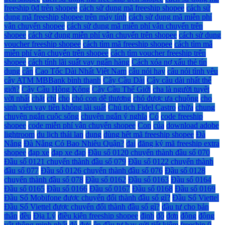
freeship 0đ trên shopee
cách sử dụng mã freeship shopee
cách sử
dụng mã freeship shopee trên máy tính
cách sử dụng mã miễn phí
vận chuyển shopee
cách sử dụng mã miễn phí vận chuyển trên
shopee
cách sử dụng miễn phí vận chuyển trên shopee
cách sử dụng
voucher freeship shopee
cách tìm mã freeship shopee
cách tìm mã
miễn phí vận chuyển trên shopee
cách tìm voucher freeship trên
shopee
cách tính lãi suất vay ngân hàng
Cách xóa nợ xấu thẻ tín
dụng
cân
Cao Tốc Dài Nhất Việt Nam
câu nói hay
câu nói tình yêu
cây ATM MBBank bình thạnh
Cây Cầu Dài
Cây cầu dài nhất thế
giới?
Cây Cầu Hồng Kông
Cây Cầu Thế Giới
cha là người tuyệt
vời nhất
chặt
chỉ
cho
chó con dễ thương
chó được ưa chuộng
cho
sinh viên vay tiền không lãi suất
Chủ tịch Fidel Castro
chữa
chung
chuyện ngắn cuộc sống
chuyện ngắn ý nghĩa
Có
code freeship
shopee
code miễn phí vận chuyển shopee
Con
của
download adobe
lightroom
du lịch thái lan
dụng
dùng hết mã freeship shopee
Đà
Nẵng
Đà Nẵng Có Bao Nhiêu Quận?
đai
đăng ký mã freeship extra
shopee
đạp xe
đạp xe đạp
Đầu số 0120 chuyển thành đầu số 070
Đầu số 0121 chuyển thành đầu số 079
Đầu số 0122 chuyển thành
đầu số 077
Đầu số 0126 chuyển thành đầu số 076
Đầu số 0128
chuyển thành đầu số 078
Đầu số 0162
Đầu số 0163
Đầu số 0164
Đầu số 0165
Đầu số 0166
Đầu số 0167
Đầu số 0168
Đầu số 0169
Đầu Số Mobifone được chuyển đổi thành đầu số gì?
Đầu Số Viettel
Đầu Số Viettel được chuyển đổi thành đầu số gì?
đầu tư cho bản
thân
đều
Địa Lý
điều kiện freeship shopee
định
đồ
đơn
động
động
vật thông minh nhất
đủ
đực
ên đầu tư hay gửi tiết kiệm
freeship 0