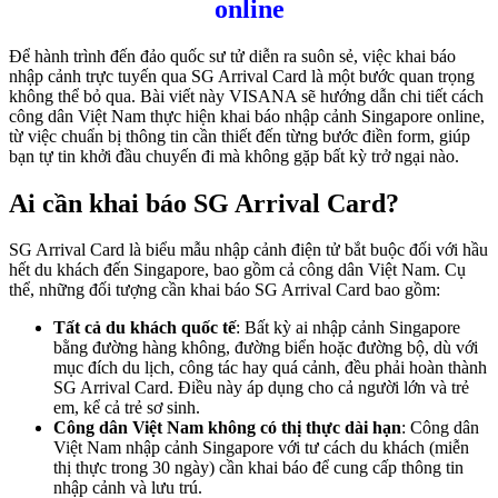
online
Để hành trình đến đảo quốc sư tử diễn ra suôn sẻ, việc khai báo
nhập cảnh trực tuyến qua SG Arrival Card là một bước quan trọng
không thể bỏ qua. Bài viết này VISANA sẽ hướng dẫn chi tiết cách
công dân Việt Nam thực hiện khai báo nhập cảnh Singapore online,
từ việc chuẩn bị thông tin cần thiết đến từng bước điền form, giúp
bạn tự tin khởi đầu chuyến đi mà không gặp bất kỳ trở ngại nào.
Ai cần khai báo SG Arrival Card?
SG Arrival Card là biểu mẫu nhập cảnh điện tử bắt buộc đối với hầu
hết du khách đến Singapore, bao gồm cả công dân Việt Nam. Cụ
thể, những đối tượng cần khai báo SG Arrival Card bao gồm:
Tất cả du khách quốc tế
: Bất kỳ ai nhập cảnh Singapore
bằng đường hàng không, đường biển hoặc đường bộ, dù với
mục đích du lịch, công tác hay quá cảnh, đều phải hoàn thành
SG Arrival Card. Điều này áp dụng cho cả người lớn và trẻ
em, kể cả trẻ sơ sinh.
Công dân Việt Nam không có thị thực dài hạn
: Công dân
Việt Nam nhập cảnh Singapore với tư cách du khách (miễn
thị thực trong 30 ngày) cần khai báo để cung cấp thông tin
nhập cảnh và lưu trú.