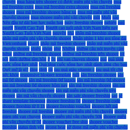
chuyển
mua hàng trên shopee có được miễn phí vận chuyển
mua
mã freeship extra
mua mã freeship extra shopee
mua mã freeship
shopee
mua mã freeship shopee bằng xu
mua mã miễn phí vận
chuyển shopee
mua shopee miễn phí vận chuyển
mũi
Muỗi
nào
Nên đầu tư dài hạn hay ngắn hạn
ngày freeship shopee
nghiến
ngủ
người
Người Cao Tuổi
Người cao tuổi nhất Việt Nam hiện nay
Người Cao Tuổi Việt Nam
nguyên
nhà
nhận mã freeship shopee
nhận mã miễn phí vận chuyển shopee
Nhấn phím 1 khi gọi tổng đài
Vietcombank
nhanh
nhập mã freeship shopee
nhập mã miễn phí vận
chuyển shopee
nhiêu
nhóm
như
Những
những câu nói truyền cảm
hứng
những mã freeship shopee
những mã freeship trên shopee
nịt
nốt
nuôi dưỡng tâm hồn
ở
ổn
phi van chuyen shopee
quá
quà tặng
cuộc sống hay nhất
Quà tặng cuộc sống hay nhất dành tặng cho bạn
Quỹ mở là gì?
răng
rãnh
rất
rau quả giàu vitamin c
rau quả tốt cho
sức khỏe
responsive blogger template
ruồi
săn freeship shopee
săn
mã 0đ shopee
săn mã freeship 0đ lazada
săn mã freeship 0đ shopee
săn mã freeship 0đ shopee hôm nay
săn mã freeship shopee
săn mã
miễn phí vận chuyển shopee
săn mã miễn phí vận chuyển trên
shopee
săn mã vận chuyển shopee
săn sale shopee freeship
sao
sẽ
share template blogspot
shopee freeship 0đ
shopee freeship code
shopee freeship từ 0 1h
shopee freeship voucher
shopee hết mã
freeship
shopee mã freeship
shopee mã miễn phí vận chuyển
shopee
mien phi van chuyen
shopee miễn phí vận chuyển 50k
shopee miễn
phí vận chuyển từ 0đ
shopee voucher free ship
shopee voucher
freeship
status tình yêu
strong bear
sử dụng mã miễn phí vận chuyển