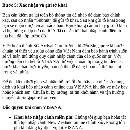
Bước 5: Xác nhận và gửi tờ khai
Bạn cần kiểm tra lại toàn bộ thông tin đã nhập để đảm bảo chính
xác, sau đó nhấn “Submit” để gửi tờ khai. Sau khi gửi tờ khai xong,
bạn sẽ nhận được email xác nhận. Bạn không cần in hay giữ tờ khai
vì hệ thống nhập cư của ICA đã có sẵn tờ khai nhập cảnh điện tử
mà bạn đã nộp trước đó.
Việc hoàn thành SG Arrival Card trước khi đến Singapore là bước
chuẩn bị thiết yếu giúp công dân Việt Nam đảm bảo hành trình suôn
sẻ và tuân thủ đúng quy định nhập cảnh của đảo quốc sư tử. Với
hướng dẫn chi tiết từ VISANA, từ việc chuẩn bị thông tin đến các
bước khai báo trực tuyến, bạn có thể dễ dàng hoàn tất thủ tục chỉ
trong vài phút.
Để tiết kiệm thời gian và nhận hỗ trợ tối ưu, hãy cân nhắc sử dụng
dịch vụ khai báo nhập cảnh online của VISANA khi đặt vé máy bay
hoặc khách sạn. Chuẩn bị kỹ lưỡng, tự tin khởi hành và tận hưởng
chuyến đi Singapore trọn vẹn!
Đặc quyền khi chọn VISANA:
Khai báo nhập cảnh miễn phí
: Chúng tôi giúp bạn hoàn tất
thủ tục nhập cảnh New Zealand online chính xác, không tốn
phí khi đăng ký dịch vụ tại VISANA.