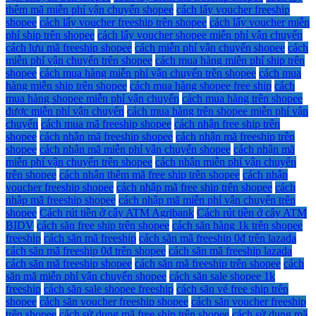
thêm mã miễn phí vận chuyển shopee
cách lấy voucher freeship
shopee
cách lấy voucher freeship trên shopee
cách lấy voucher miễn
phí ship trên shopee
cách lấy voucher shopee miễn phí vận chuyển
cách lưu mã freeship shopee
cách miễn phí vận chuyển shopee
cách
miễn phí vận chuyển trên shopee
cách mua hàng miễn phí ship trên
shopee
cách mua hàng miễn phí vận chuyển trên shopee
cách mua
hàng miễn ship trên shopee
cách mua hàng shopee free ship
cách
mua hàng shopee miễn phí vận chuyển
cách mua hàng trên shopee
được miễn phí vận chuyển
cách mua hàng trên shopee miễn phí vận
chuyển
cách mua mã freeship shopee
cách nhận free ship trên
shopee
cách nhận mã freeship shopee
cách nhận mã freeship trên
shopee
cách nhận mã miễn phí vận chuyển shopee
cách nhận mã
miễn phí vận chuyển trên shopee
cách nhận miễn phí vận chuyển
trên shopee
cách nhận thêm mã free ship trên shopee
cách nhận
voucher freeship shopee
cách nhập mã free ship trên shopee
cách
nhập mã freeship shopee
cách nhập mã miễn phí vận chuyển trên
shopee
Cách rút tiền ở cây ATM Agribank
Cách rút tiền ở cây ATM
BIDV
cách săn free ship trên shopee
cách săn hàng 1k trên shopee
freeship
cách săn mã freeship
cách săn mã freeship 0đ trên lazada
cách săn mã freeship 0đ trên shopee
cách săn mã freeship lazada
cách săn mã freeship shopee
cách săn mã freeship trên shopee
cách
săn mã miễn phí vận chuyển shopee
cách săn sale shopee 1k
freeship
cách săn sale shopee freeship
cách săn vé free ship trên
shopee
cách săn voucher freeship shopee
cách săn voucher freeship
trên shopee
cách sử dụng mã free ship trên shopee
cách sử dụng mã