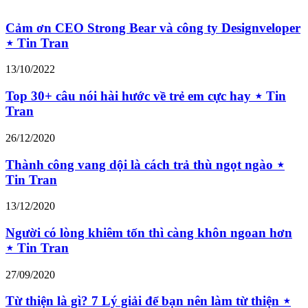
Cảm ơn CEO Strong Bear và công ty Designveloper
⋆ Tin Tran
13/10/2022
Top 30+ câu nói hài hước về trẻ em cực hay ⋆ Tin
Tran
26/12/2020
Thành công vang dội là cách trả thù ngọt ngào ⋆
Tin Tran
13/12/2020
Người có lòng khiêm tốn thì càng khôn ngoan hơn
⋆ Tin Tran
27/09/2020
Từ thiện là gì? 7 Lý giải để bạn nên làm từ thiện ⋆