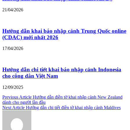
21/04/2026
Hướng dẫn khai báo nhập cảnh Trung Quốc online
(CDAC) mới nhất 2026
17/04/2026
Hướng dẫn chi tiết khai báo nhập cảnh Indonesia
cho công dân Việt Nam
12/09/2025
Điều
Previous Article
Hướng dẫn điền tờ khai nhập cảnh New Zealand
dành cho người lần đầu
hướng
Next Article
Hướng dẫn chi tiết điền tờ khai nhập cảnh Maldives
bài
viết