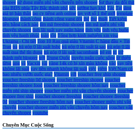
shopee
sử dụng miễn phí vận chuyển trên shopee
Sự thay da đổi thịt
của BĐS phía Tây Bắc thành phố
sức
sướng hay khổ
Tác
Tại
tăng
giá trị bản thân
tạo cv tiếng anh online
tay vợt số 1 thế giới
template
blogspot
thành công
thành công vang dội
thế
thư
thuật
Tiết kiệm
tiền bằng cách nào
tìm mã freeship shopee
tìm mã miễn phí vận
chuyển shopee
tính lãi suất vay ngân hàng
tình yêu
tình yêu buồn
tình yêu hạnh phúc
toàn
tổn
Tổng hợp kinh nghiệm xin visa
Ukraina - Chi tiết
Top 10 Rau quả giàu Vitamin C hàng đầu ⋆ Tin
Tran
tra
trả góp 0 lãi suất hsbc
trả góp 0 lãi suất là sao
trả góp 0 lãi
suất qua thẻ tín dụng
trả góp 0 lãi suất sacombank
trẻ em
trị
trở
thành một blogger
trời
Trung Quốc
truyện ngắn cuộc sống
từ thiện
từng
ung
và
Vacxin
vài
vàng 14k có bị xỉn màu không
vào
vay tiền
không lãi suất
vay tiền nhanh không lãi suất
việc
viêm
Việt Nam có
bao nhiêu vườn quốc gia?
Vitamin
với
voucher free ship shopee
voucher freeship 0đ shopee
voucher freeship shopee
voucher
freeship shopee food
voucher freeship shopee hôm nay
voucher
miễn phí ship shopee
voucher miễn phí vận chuyển shopee
voucher
shopee free ship
voucher shopee freeship
voucher shopee freeship
0đ
voucher shopee freeship hôm nay
voucher shopee miễn phí vận
chuyển
voucher shopee miễn phí vận chuyển hôm nay
voucher vận
chuyển shopee
youtube
Chuyên Mục Cuộc Sống