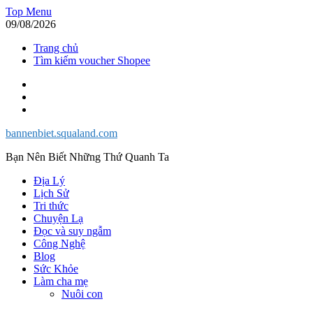
Skip
Top Menu
to
09/08/2026
content
Trang chủ
Tìm kiếm voucher Shopee
Facebook
Twitter
Instagram
bannenbiet.squaland.com
Bạn Nên Biết Những Thứ Quanh Ta
Địa Lý
Lịch Sử
Tri thức
Chuyện Lạ
Đọc và suy ngẫm
Công Nghệ
Blog
Sức Khỏe
Làm cha mẹ
Nuôi con