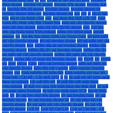
đồng shopee
freeship 0đ shopee
freeship 50k shopee
freeship đơn
0đ
freeship đơn 0đ shopee
freeship shopee
freeship shopee 0đ
freeship shopee hôm nay
freeship shopee mã
gan
gây
gì
giá trị bản
thân
giá trị của thành công
giấc
giai đoạn đẹp nhất cuộc đời
giảm
Giám đốc bệnh viện Nhi Thanh Hóa
giảm giá vận chuyển shopee
giảm phí ship shopee
giảm phí vận chuyển shopee
giản
Giờ làm
việc của Ngân hàng Vietcombank
giống chó thông minh
google
adsense
hại
Hai đặc khu hành chính của Trung Quốc
hết lượt miễn
phí vận chuyển shopee
hết mã freeship shopee
hết mã miễn phí vận
chuyển shopee
hoạt
hướng dẫn áp mã freeship shopee
hướng dẫn
freeship shopee
hướng dẫn lấy mã freeship shopee
hướng dẫn lấy
mã miễn phí vận chuyển shopee
hướng dẫn miễn phí vận chuyển
shopee
hướng dẫn sử dụng mã freeship shopee
hút
Huyết
khi
khiêm
tốn
khỏe
không
Kiểm
kiếm mã freeship shopee
kiếm mã miễn phí
vận chuyển shopee
kiếm tiền với youtube
kiếm voucher freeship
shopee
kim
Kinh nghiệm tiết kiệm tiền
Kinh nghiệm xin visa Séc -
Tổng hợp - Chi tiết - Cập nhật 2019
là
lại
lãi suất gửi tiết kiệm ngân
hàng sacombank
Lãi suất tiền gửi
lãi suất tiền gửi ngân hàng
vietcombank
lãi suất vay mua nhà ngân hàng nào thấp nhất
lãi suất
vay ngân hàng Agribank
lãi suất vay ngân hàng SCB
làm từ thiện
lạnh
lây
lấy mã free ship trên shopee
lấy mã freeship extra
lấy mã
freeship shopee
lấy mã freeship shopee 0đ
lấy mã giảm giá vận
chuyển shopee
lấy mã miễn phí vận chuyển shopee
lấy mã vận
chuyển shopee
Lịch Sử
Lịch Sử Chợ Lớn
Lịch sự Chợ lớn - Sài