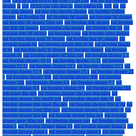
Gòn
Lịch sử Kinh rạch ở Sài Gòn - Chợ Lớn
link lấy mã freeship
shopee
lít
loại
lợi ích của việc đạp xe
lòng khiêm tốn
lưỡi
mà
ma
free ship shopee
mã free vận chuyển shopee
mã freeship 0 đồng
shopee
mã freeship 0đ
mã freeship 0đ lazada
mã freeship 0đ shopee
mã freeship 0đ shopee hôm nay
mã freeship 40k shopee
mã freeship
cho đơn 0đ shopee
mã freeship của shopee
mã freeship đơn 0đ
mã
freeship đơn 0đ shopee
mã freeship extra
mã freeship extra shopee
mã freeship hàng quốc tế shopee
mã freeship hoả tốc shopee
mã
freeship lazada 0đ
mã freeship lazada đơn từ 0đ
mã freeship lazada
từ 0đ
mã freeship quốc tế shopee
mã freeship shopee
mã freeship
shopee 0đ
mã freeship shopee 0đ hôm nay
mã freeship shopee 1 1
mã freeship shopee 10 10
mã freeship shopee 11.11
mã freeship
shopee 12 12
mã freeship shopee 15 3
mã freeship shopee 15 7
mã
freeship shopee 15 8
mã freeship shopee 15.1
mã freeship shopee 25
7
mã freeship shopee 30k
mã freeship shopee 40k
mã freeship
shopee 50k
mã freeship shopee 6.6
mã freeship shopee 7 7
mã
freeship shopee 8 8
mã freeship shopee 9 9
mã freeship shopee cho
đơn hàng đầu tiên
mã freeship shopee cho mọi đơn hàng
mã
freeship shopee cho người mới
mã freeship shopee đơn 0đ
mã
freeship shopee đơn hàng đầu tiên
mã freeship shopee đơn từ 0đ
mã
freeship shopee food hôm nay
mã freeship shopee hàng quốc tế
mã
freeship shopee hỏa tốc
mã freeship shopee hôm nay
mã freeship
shopee ngày hôm nay
mã freeship shopee pay
mã freeship shopee
tháng 1
mã freeship shopee tháng 10
mã freeship shopee tháng 2
mã
freeship shopee tháng 4
mã freeship shopee tháng 6
mã freeship