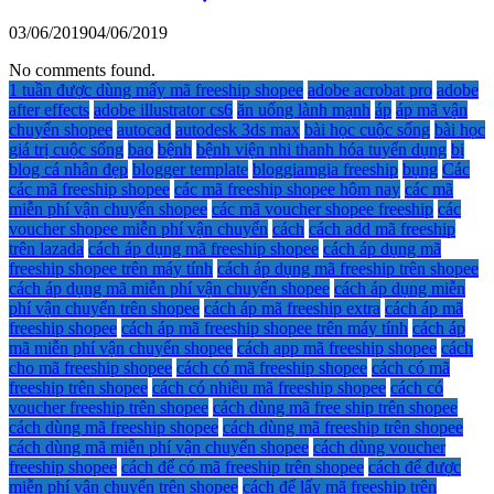
03/06/2019
04/06/2019
No comments found.
1 tuần được dùng mấy mã freeship shopee
adobe acrobat pro
adobe
after effects
adobe illustrator cs6
ăn uống lành mạnh
áp
áp mã vận
chuyển shopee
autocad
autodesk 3ds max
bài học cuộc sống
bài học
giá trị cuộc sống
bao
bệnh
bệnh viện nhi thanh hóa tuyển dụng
bị
blog cá nhân đẹp
blogger template
bloggiamgia freeship
bụng
Các
các mã freeship shopee
các mã freeship shopee hôm nay
các mã
miễn phí vận chuyển shopee
các mã voucher shopee freeship
các
voucher shopee miễn phí vận chuyển
cách
cách add mã freeship
trên lazada
cách áp dụng mã freeship shopee
cách áp dụng mã
freeship shopee trên máy tính
cách áp dụng mã freeship trên shopee
cách áp dụng mã miễn phí vận chuyển shopee
cách áp dụng miễn
phí vận chuyển trên shopee
cách áp mã freeship extra
cách áp mã
freeship shopee
cách áp mã freeship shopee trên máy tính
cách áp
mã miễn phí vận chuyển shopee
cách app mã freeship shopee
cách
cho mã freeship shopee
cách có mã freeship shopee
cách có mã
freeship trên shopee
cách có nhiều mã freeship shopee
cách có
voucher freeship trên shopee
cách dùng mã free ship trên shopee
cách dùng mã freeship shopee
cách dùng mã freeship trên shopee
cách dùng mã miễn phí vận chuyển shopee
cách dùng voucher
freeship shopee
cách để có mã freeship trên shopee
cách để được
miễn phí vận chuyển trên shopee
cách để lấy mã freeship trên