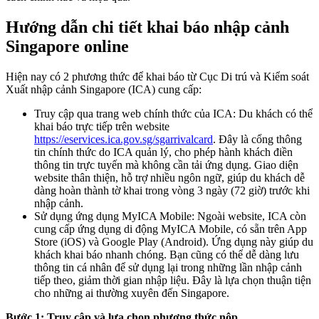
Hướng dẫn chi tiết khai báo nhập cảnh
Singapore online
Hiện nay có 2 phương thức để khai báo từ Cục Di trú và Kiểm soát
Xuất nhập cảnh Singapore (ICA) cung cấp:
Truy cập qua trang web chính thức của ICA: Du khách có thể
khai báo trực tiếp trên website
https://eservices.ica.gov.sg/sgarrivalcard
. Đây là cổng thông
tin chính thức do ICA quản lý, cho phép hành khách điền
thông tin trực tuyến mà không cần tải ứng dụng. Giao diện
website thân thiện, hỗ trợ nhiều ngôn ngữ, giúp du khách dễ
dàng hoàn thành tờ khai trong vòng 3 ngày (72 giờ) trước khi
nhập cảnh.
Sử dụng ứng dụng MyICA Mobile: Ngoài website, ICA còn
cung cấp ứng dụng di động MyICA Mobile, có sẵn trên App
Store (iOS) và Google Play (Android). Ứng dụng này giúp du
khách khai báo nhanh chóng. Bạn cũng có thể dễ dàng lưu
thông tin cá nhân để sử dụng lại trong những lần nhập cảnh
tiếp theo, giảm thời gian nhập liệu. Đây là lựa chọn thuận tiện
cho những ai thường xuyên đến Singapore.
Bước 1: Truy cập và lựa chọn phương thức nộp