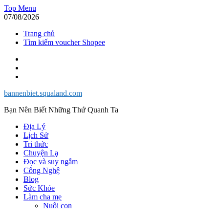
Skip
Top Menu
to
07/08/2026
content
Trang chủ
Tìm kiếm voucher Shopee
Facebook
Twitter
Instagram
bannenbiet.squaland.com
Bạn Nên Biết Những Thứ Quanh Ta
Địa Lý
Lịch Sử
Tri thức
Chuyện Lạ
Đọc và suy ngẫm
Công Nghệ
Blog
Sức Khỏe
Làm cha mẹ
Nuôi con