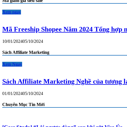
Mã giảm giá siêu sale
huyện,
xã,
thành
Xem ngay
phố
2024
Mã Freeship Shopee Năm 2024 Tổng hợp m
10/01/2024
05/10/2024
Sách Affiliate Marketing
Xem Ngay
Sách Affiliate Marketing Nghề của tương 
01/01/2024
05/10/2024
Chuyên Mục Tin Mới