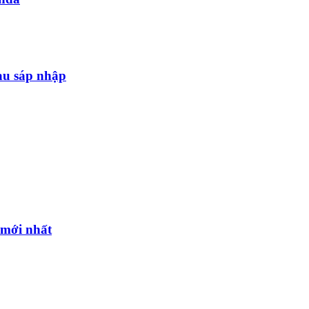
au sáp nhập
l mới nhất