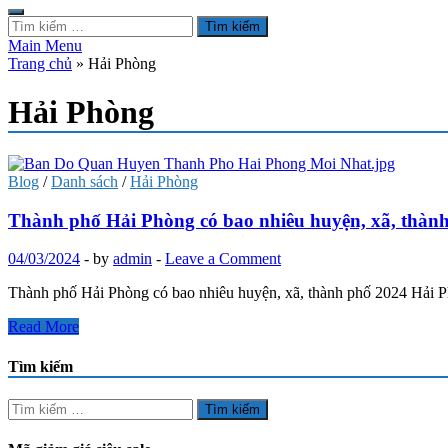
Tìm
kiếm
Main Menu
cho:
Trang chủ
»
Hải Phòng
Hải Phòng
Blog
/
Danh sách
/
Hải Phòng
Thành phố Hải Phòng có bao nhiêu huyện, xã, thàn
04/03/2024
-
by
admin
-
Leave a Comment
Thành phố Hải Phòng có bao nhiêu huyện, xã, thành phố 2024 Hải Ph
Thành
Read More
phố
Hải
Tìm kiếm
Phòng
có
Tìm
bao
kiếm
nhiêu
cho: