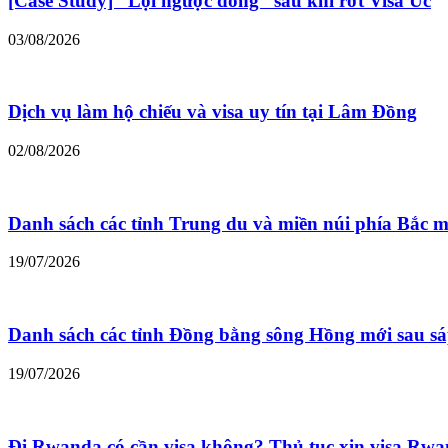
[Case Study] “Lội ngược dòng” sau khi rớt Visa Úc
03/08/2026
Dịch vụ làm hộ chiếu và visa uy tín tại Lâm Đồng
02/08/2026
Danh sách các tỉnh Trung du và miền núi phía Bắc m
19/07/2026
Danh sách các tỉnh Đồng bằng sông Hồng mới sau s
19/07/2026
Đi Rwanda có cần visa không? Thủ tục xin visa Rw