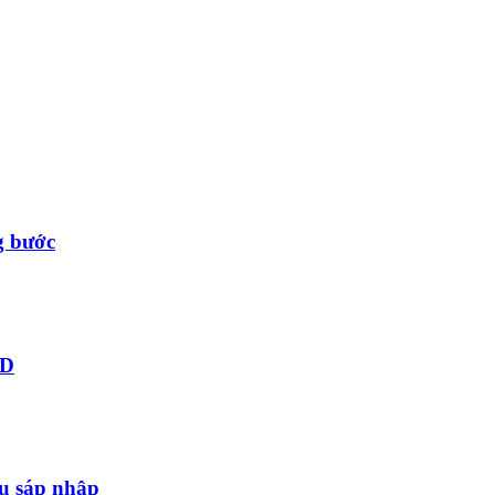
g bước
ID
au sáp nhập