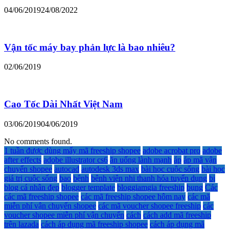
04/06/2019
24/08/2022
Vận tốc máy bay phản lực là bao nhiêu?
02/06/2019
Cao Tốc Dài Nhất Việt Nam
03/06/2019
04/06/2019
No comments found.
1 tuần được dùng mấy mã freeship shopee
adobe acrobat pro
adobe
after effects
adobe illustrator cs6
ăn uống lành mạnh
áp
áp mã vận
chuyển shopee
autocad
autodesk 3ds max
bài học cuộc sống
bài học
giá trị cuộc sống
bao
bệnh
bệnh viện nhi thanh hóa tuyển dụng
bị
blog cá nhân đẹp
blogger template
bloggiamgia freeship
bụng
Các
các mã freeship shopee
các mã freeship shopee hôm nay
các mã
miễn phí vận chuyển shopee
các mã voucher shopee freeship
các
voucher shopee miễn phí vận chuyển
cách
cách add mã freeship
trên lazada
cách áp dụng mã freeship shopee
cách áp dụng mã