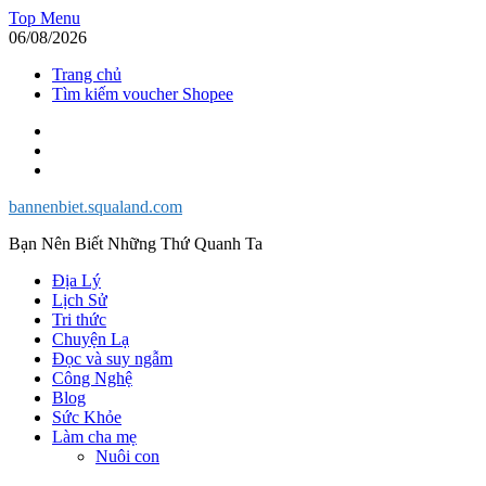
Skip
Top Menu
to
06/08/2026
content
Trang chủ
Tìm kiếm voucher Shopee
Facebook
Twitter
Instagram
bannenbiet.squaland.com
Bạn Nên Biết Những Thứ Quanh Ta
Địa Lý
Lịch Sử
Tri thức
Chuyện Lạ
Đọc và suy ngẫm
Công Nghệ
Blog
Sức Khỏe
Làm cha mẹ
Nuôi con