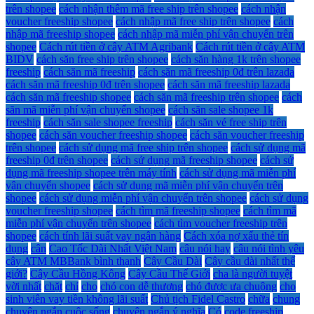
trên shopee
cách nhận thêm mã free ship trên shopee
cách nhận
voucher freeship shopee
cách nhập mã free ship trên shopee
cách
nhập mã freeship shopee
cách nhập mã miễn phí vận chuyển trên
shopee
Cách rút tiền ở cây ATM Agribank
Cách rút tiền ở cây ATM
BIDV
cách săn free ship trên shopee
cách săn hàng 1k trên shopee
freeship
cách săn mã freeship
cách săn mã freeship 0đ trên lazada
cách săn mã freeship 0đ trên shopee
cách săn mã freeship lazada
cách săn mã freeship shopee
cách săn mã freeship trên shopee
cách
săn mã miễn phí vận chuyển shopee
cách săn sale shopee 1k
freeship
cách săn sale shopee freeship
cách săn vé free ship trên
shopee
cách săn voucher freeship shopee
cách săn voucher freeship
trên shopee
cách sử dụng mã free ship trên shopee
cách sử dụng mã
freeship 0đ trên shopee
cách sử dụng mã freeship shopee
cách sử
dụng mã freeship shopee trên máy tính
cách sử dụng mã miễn phí
vận chuyển shopee
cách sử dụng mã miễn phí vận chuyển trên
shopee
cách sử dụng miễn phí vận chuyển trên shopee
cách sử dụng
voucher freeship shopee
cách tìm mã freeship shopee
cách tìm mã
miễn phí vận chuyển trên shopee
cách tìm voucher freeship trên
shopee
cách tính lãi suất vay ngân hàng
Cách xóa nợ xấu thẻ tín
dụng
cân
Cao Tốc Dài Nhất Việt Nam
câu nói hay
câu nói tình yêu
cây ATM MBBank bình thạnh
Cây Cầu Dài
Cây cầu dài nhất thế
giới?
Cây Cầu Hồng Kông
Cây Cầu Thế Giới
cha là người tuyệt
vời nhất
chặt
chỉ
cho
chó con dễ thương
chó được ưa chuộng
cho
sinh viên vay tiền không lãi suất
Chủ tịch Fidel Castro
chữa
chung
chuyện ngắn cuộc sống
chuyện ngắn ý nghĩa
Có
code freeship