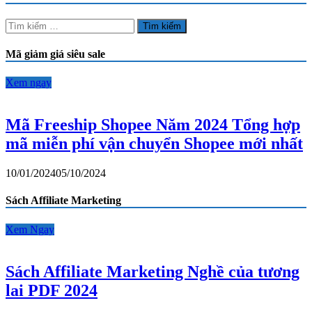
Quy
trình
Tìm
thủ
kiếm
tục
cho:
Mã giảm giá siêu sale
xin
visa
và
Xem ngay
e-
Visa
Oman
Mã Freeship Shopee Năm 2024 Tổng hợp
mã miễn phí vận chuyển Shopee mới nhất
10/01/2024
05/10/2024
Sách Affiliate Marketing
Xem Ngay
Sách Affiliate Marketing Nghề của tương
lai PDF 2024