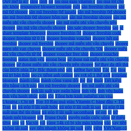
Quỹ mở là gì?
răng
rãnh
rất
rau quả giàu vitamin c
rau quả tốt cho
sức khỏe
responsive blogger template
ruồi
săn freeship shopee
săn
mã 0đ shopee
săn mã freeship 0đ lazada
săn mã freeship 0đ shopee
săn mã freeship 0đ shopee hôm nay
săn mã freeship shopee
săn mã
miễn phí vận chuyển shopee
săn mã miễn phí vận chuyển trên
shopee
săn mã vận chuyển shopee
săn sale shopee freeship
sao
sẽ
share template blogspot
shopee freeship 0đ
shopee freeship code
shopee freeship từ 0 1h
shopee freeship voucher
shopee hết mã
freeship
shopee mã freeship
shopee mã miễn phí vận chuyển
shopee
mien phi van chuyen
shopee miễn phí vận chuyển 50k
shopee miễn
phí vận chuyển từ 0đ
shopee voucher free ship
shopee voucher
freeship
status tình yêu
strong bear
sử dụng mã miễn phí vận chuyển
shopee
sử dụng miễn phí vận chuyển trên shopee
Sự thay da đổi thịt
của BĐS phía Tây Bắc thành phố
sức
sướng hay khổ
Tác
Tại
tăng
giá trị bản thân
tạo cv tiếng anh online
tay vợt số 1 thế giới
template
blogspot
thành công
thành công vang dội
thế
thư
thuật
Tiết kiệm
tiền bằng cách nào
tìm mã freeship shopee
tìm mã miễn phí vận
chuyển shopee
tính lãi suất vay ngân hàng
tình yêu
tình yêu buồn
tình yêu hạnh phúc
toàn
tổn
Tổng hợp kinh nghiệm xin visa
Ukraina - Chi tiết
Top 10 Rau quả giàu Vitamin C hàng đầu ⋆ Tin
Tran
tra
trả góp 0 lãi suất hsbc
trả góp 0 lãi suất là sao
trả góp 0 lãi
suất qua thẻ tín dụng
trả góp 0 lãi suất sacombank
trẻ em
trị
trở
thành một blogger
trời
Trung Quốc
truyện ngắn cuộc sống
từ thiện
từng
ung
và
Vacxin
vài
vàng 14k có bị xỉn màu không
vào
vay tiền
không lãi suất
vay tiền nhanh không lãi suất
việc
viêm
Việt Nam có