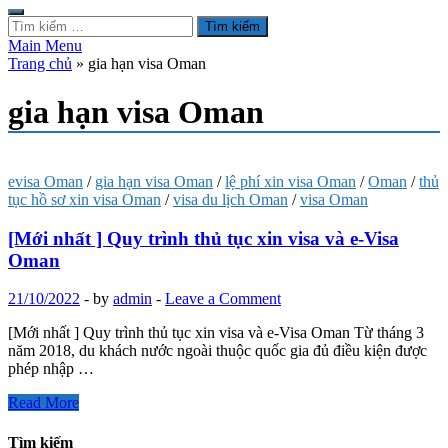
Tìm
kiếm
Main Menu
cho:
Trang chủ
»
gia hạn visa Oman
gia hạn visa Oman
evisa Oman
/
gia hạn visa Oman
/
lệ phí xin visa Oman
/
Oman
/
thủ
tục hồ sơ xin visa Oman
/
visa du lịch Oman
/
visa Oman
[Mới nhất ] Quy trình thủ tục xin visa và e-Visa
Oman
21/10/2022
-
by
admin
-
Leave a Comment
[Mới nhất ] Quy trình thủ tục xin visa và e-Visa Oman Từ tháng 3
năm 2018, du khách nước ngoài thuộc quốc gia đủ điều kiện được
phép nhập …
[Mới
Read More
nhất
]
Tìm kiếm