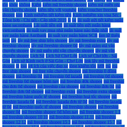
tốn
khỏe
không
Kiểm
kiếm mã freeship shopee
kiếm mã miễn phí
vận chuyển shopee
kiếm tiền với youtube
kiếm voucher freeship
shopee
kim
Kinh nghiệm tiết kiệm tiền
Kinh nghiệm xin visa Séc -
Tổng hợp - Chi tiết - Cập nhật 2019
là
lại
lãi suất gửi tiết kiệm ngân
hàng sacombank
Lãi suất tiền gửi
lãi suất tiền gửi ngân hàng
vietcombank
lãi suất vay mua nhà ngân hàng nào thấp nhất
lãi suất
vay ngân hàng Agribank
lãi suất vay ngân hàng SCB
làm từ thiện
lạnh
lây
lấy mã free ship trên shopee
lấy mã freeship extra
lấy mã
freeship shopee
lấy mã freeship shopee 0đ
lấy mã giảm giá vận
chuyển shopee
lấy mã miễn phí vận chuyển shopee
lấy mã vận
chuyển shopee
Lịch Sử
Lịch Sử Chợ Lớn
Lịch sự Chợ lớn - Sài
Gòn
Lịch sử Kinh rạch ở Sài Gòn - Chợ Lớn
link lấy mã freeship
shopee
lít
loại
lợi ích của việc đạp xe
lòng khiêm tốn
lưỡi
mà
ma
free ship shopee
mã free vận chuyển shopee
mã freeship 0 đồng
shopee
mã freeship 0đ
mã freeship 0đ lazada
mã freeship 0đ shopee
mã freeship 0đ shopee hôm nay
mã freeship 40k shopee
mã freeship
cho đơn 0đ shopee
mã freeship của shopee
mã freeship đơn 0đ
mã
freeship đơn 0đ shopee
mã freeship extra
mã freeship extra shopee
mã freeship hàng quốc tế shopee
mã freeship hoả tốc shopee
mã
freeship lazada 0đ
mã freeship lazada đơn từ 0đ
mã freeship lazada
từ 0đ
mã freeship quốc tế shopee
mã freeship shopee
mã freeship
shopee 0đ
mã freeship shopee 0đ hôm nay
mã freeship shopee 1 1
mã freeship shopee 10 10
mã freeship shopee 11.11
mã freeship
shopee 12 12
mã freeship shopee 15 3
mã freeship shopee 15 7
mã