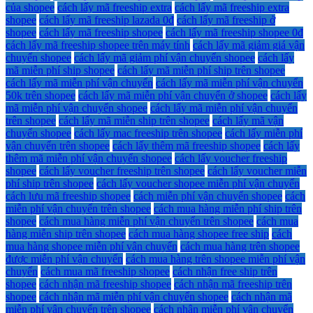
của shopee
cách lấy mã freeship extra
cách lấy mã freeship extra
shopee
cách lấy mã freeship lazada 0đ
cách lấy mã freeship ở
shopee
cách lấy mã freeship shopee
cách lấy mã freeship shopee 0đ
cách lấy mã freeship shopee trên máy tính
cách lấy mã giảm giá vận
chuyển shopee
cách lấy mã giảm phí vận chuyển shopee
cách lấy
mã miễn phí ship shopee
cách lấy mã miễn phí ship trên shopee
cách lấy mã miễn phí vận chuyển
cách lấy mã miễn phí vận chuyển
50k trên shopee
cách lấy mã miễn phí vận chuyển ở shopee
cách lấy
mã miễn phí vận chuyển shopee
cách lấy mã miễn phí vận chuyển
trên shopee
cách lấy mã miễn ship trên shopee
cách lấy mã vận
chuyển shopee
cách lấy mac freeship trên shopee
cách lấy miễn phí
vận chuyển trên shopee
cách lấy thêm mã freeship shopee
cách lấy
thêm mã miễn phí vận chuyển shopee
cách lấy voucher freeship
shopee
cách lấy voucher freeship trên shopee
cách lấy voucher miễn
phí ship trên shopee
cách lấy voucher shopee miễn phí vận chuyển
cách lưu mã freeship shopee
cách miễn phí vận chuyển shopee
cách
miễn phí vận chuyển trên shopee
cách mua hàng miễn phí ship trên
shopee
cách mua hàng miễn phí vận chuyển trên shopee
cách mua
hàng miễn ship trên shopee
cách mua hàng shopee free ship
cách
mua hàng shopee miễn phí vận chuyển
cách mua hàng trên shopee
được miễn phí vận chuyển
cách mua hàng trên shopee miễn phí vận
chuyển
cách mua mã freeship shopee
cách nhận free ship trên
shopee
cách nhận mã freeship shopee
cách nhận mã freeship trên
shopee
cách nhận mã miễn phí vận chuyển shopee
cách nhận mã
miễn phí vận chuyển trên shopee
cách nhận miễn phí vận chuyển