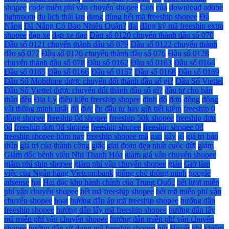
shopee
code miễn phí vận chuyển shopee
Con
của
download adobe
lightroom
du lịch thái lan
dụng
dùng hết mã freeship shopee
Đà
Nẵng
Đà Nẵng Có Bao Nhiêu Quận?
đai
đăng ký mã freeship extra
shopee
đạp xe
đạp xe đạp
Đầu số 0120 chuyển thành đầu số 070
Đầu số 0121 chuyển thành đầu số 079
Đầu số 0122 chuyển thành
đầu số 077
Đầu số 0126 chuyển thành đầu số 076
Đầu số 0128
chuyển thành đầu số 078
Đầu số 0162
Đầu số 0163
Đầu số 0164
Đầu số 0165
Đầu số 0166
Đầu số 0167
Đầu số 0168
Đầu số 0169
Đầu Số Mobifone được chuyển đổi thành đầu số gì?
Đầu Số Viettel
Đầu Số Viettel được chuyển đổi thành đầu số gì?
đầu tư cho bản
thân
đều
Địa Lý
điều kiện freeship shopee
định
đồ
đơn
động
động
vật thông minh nhất
đủ
đực
ên đầu tư hay gửi tiết kiệm
freeship 0
đồng shopee
freeship 0đ shopee
freeship 50k shopee
freeship đơn
0đ
freeship đơn 0đ shopee
freeship shopee
freeship shopee 0đ
freeship shopee hôm nay
freeship shopee mã
gan
gây
gì
giá trị bản
thân
giá trị của thành công
giấc
giai đoạn đẹp nhất cuộc đời
giảm
Giám đốc bệnh viện Nhi Thanh Hóa
giảm giá vận chuyển shopee
giảm phí ship shopee
giảm phí vận chuyển shopee
giản
Giờ làm
việc của Ngân hàng Vietcombank
giống chó thông minh
google
adsense
hại
Hai đặc khu hành chính của Trung Quốc
hết lượt miễn
phí vận chuyển shopee
hết mã freeship shopee
hết mã miễn phí vận
chuyển shopee
hoạt
hướng dẫn áp mã freeship shopee
hướng dẫn
freeship shopee
hướng dẫn lấy mã freeship shopee
hướng dẫn lấy
mã miễn phí vận chuyển shopee
hướng dẫn miễn phí vận chuyển
shopee
hướng dẫn sử dụng mã freeship shopee
hút
Huyết
khi
khiêm