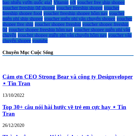
bao nhiêu vườn quốc gia?
Vitamin
với
voucher free ship shopee
voucher freeship 0đ shopee
voucher freeship shopee
voucher
freeship shopee food
voucher freeship shopee hôm nay
voucher
miễn phí ship shopee
voucher miễn phí vận chuyển shopee
voucher
shopee free ship
voucher shopee freeship
voucher shopee freeship
0đ
voucher shopee freeship hôm nay
voucher shopee miễn phí vận
chuyển
voucher shopee miễn phí vận chuyển hôm nay
voucher vận
chuyển shopee
youtube
Chuyên Mục Cuộc Sống
Cảm ơn CEO Strong Bear và công ty Designveloper
⋆ Tin Tran
13/10/2022
Top 30+ câu nói hài hước về trẻ em cực hay ⋆ Tin
Tran
26/12/2020