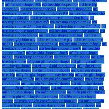
freeship shopee 15 8
mã freeship shopee 15.1
mã freeship shopee 25
7
mã freeship shopee 30k
mã freeship shopee 40k
mã freeship
shopee 50k
mã freeship shopee 6.6
mã freeship shopee 7 7
mã
freeship shopee 8 8
mã freeship shopee 9 9
mã freeship shopee cho
đơn hàng đầu tiên
mã freeship shopee cho mọi đơn hàng
mã
freeship shopee cho người mới
mã freeship shopee đơn 0đ
mã
freeship shopee đơn hàng đầu tiên
mã freeship shopee đơn từ 0đ
mã
freeship shopee food hôm nay
mã freeship shopee hàng quốc tế
mã
freeship shopee hỏa tốc
mã freeship shopee hôm nay
mã freeship
shopee ngày hôm nay
mã freeship shopee pay
mã freeship shopee
tháng 1
mã freeship shopee tháng 10
mã freeship shopee tháng 2
mã
freeship shopee tháng 4
mã freeship shopee tháng 6
mã freeship
shopee tháng 7
mã freeship shopee tháng 8
mã freeship shopee
tháng 9
mã freeship shopee từ 0đ
mã freeship trên shopee
mã giảm
freeship shopee
mã giảm giá freeship shopee
mã giảm giá miễn phí
vận chuyển shopee
mã giảm giá phí ship shopee
mã giảm giá phí
vận chuyển shopee
mã giảm giá ship shopee
mã giảm giá shopee
free ship
mã giảm giá shopee hôm nay freeship
mã giảm giá shopee
miễn phí vận chuyển
mã giảm giá vận chuyển shopee
mã giảm phí
ship shopee
mã giảm phí vận chuyển shopee
mã giảm ship shopee
mã khuyến mãi freeship shopee
mã miễn phí giao hàng shopee
mã
miễn phí ship shopee
mã miễn phí shopee
mã miễn phí vận chuyển
mã miễn phí vận chuyển của shopee
mã miễn phí vận chuyển
shopee
mã miễn phí vận chuyển shopee hôm nay
mã miễn phí vận
chuyển trên shopee
mã miễn ship shopee
mã phi ship shopee
mã