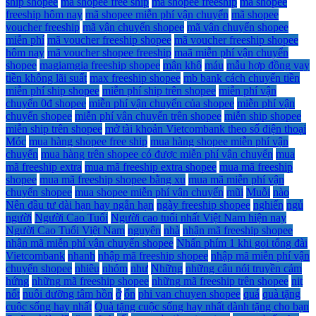
ship shopee
mã shopee free ship
mã shopee freeship
mã shopee
freeship hôm nay
mã shopee miễn phí vận chuyển
mã shopee
voucher freeship
mã vận chuyển shopee
mã vận chuyển shopee
miễn phí
mã voucher freeship shopee
mã voucher freeship shopee
hôm nay
mã voucher shopee freeship
maã miễn phí vận chuyển
shopee
magiamgia freeship shopee
mận khô
máu
mẫu hợp đồng vay
tiền không lãi suất
max freeship shopee
mb bank cách chuyển tiền
miễn phí ship shopee
miễn phí ship trên shopee
miễn phí vận
chuyển 0đ shopee
miễn phí vận chuyển của shopee
miễn phí vận
chuyển shopee
miễn phí vận chuyển trên shopee
miễn ship shopee
miễn ship trên shopee
mở tài khoản Vietcombank theo số điện thoại
Móc
mua hàng shopee free ship
mua hàng shopee miễn phí vận
chuyển
mua hàng trên shopee có được miễn phí vận chuyển
mua
mã freeship extra
mua mã freeship extra shopee
mua mã freeship
shopee
mua mã freeship shopee bằng xu
mua mã miễn phí vận
chuyển shopee
mua shopee miễn phí vận chuyển
mũi
Muỗi
nào
Nên đầu tư dài hạn hay ngắn hạn
ngày freeship shopee
nghiến
ngủ
người
Người Cao Tuổi
Người cao tuổi nhất Việt Nam hiện nay
Người Cao Tuổi Việt Nam
nguyên
nhà
nhận mã freeship shopee
nhận mã miễn phí vận chuyển shopee
Nhấn phím 1 khi gọi tổng đài
Vietcombank
nhanh
nhập mã freeship shopee
nhập mã miễn phí vận
chuyển shopee
nhiêu
nhóm
như
Những
những câu nói truyền cảm
hứng
những mã freeship shopee
những mã freeship trên shopee
nịt
nốt
nuôi dưỡng tâm hồn
ở
ổn
phi van chuyen shopee
quá
quà tặng
cuộc sống hay nhất
Quà tặng cuộc sống hay nhất dành tặng cho bạn