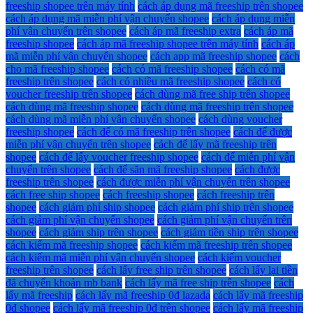
freeship shopee trên máy tính
cách áp dụng mã freeship trên shopee
cách áp dụng mã miễn phí vận chuyển shopee
cách áp dụng miễn
phí vận chuyển trên shopee
cách áp mã freeship extra
cách áp mã
freeship shopee
cách áp mã freeship shopee trên máy tính
cách áp
mã miễn phí vận chuyển shopee
cách app mã freeship shopee
cách
cho mã freeship shopee
cách có mã freeship shopee
cách có mã
freeship trên shopee
cách có nhiều mã freeship shopee
cách có
voucher freeship trên shopee
cách dùng mã free ship trên shopee
cách dùng mã freeship shopee
cách dùng mã freeship trên shopee
cách dùng mã miễn phí vận chuyển shopee
cách dùng voucher
freeship shopee
cách để có mã freeship trên shopee
cách để được
miễn phí vận chuyển trên shopee
cách để lấy mã freeship trên
shopee
cách để lấy voucher freeship shopee
cách để miễn phí vận
chuyển trên shopee
cách để săn mã freeship shopee
cách được
freeship trên shopee
cách được miễn phí vận chuyển trên shopee
cách free ship shopee
cách freeship shopee
cách freeship trên
shopee
cách giảm phí ship shopee
cách giảm phí ship trên shopee
cách giảm phí vận chuyển shopee
cách giảm phí vận chuyển trên
shopee
cách giảm ship trên shopee
cách giảm tiền ship trên shopee
cách kiếm mã freeship shopee
cách kiếm mã freeship trên shopee
cách kiếm mã miễn phí vận chuyển shopee
cách kiếm voucher
freeship trên shopee
cách lấy free ship trên shopee
cách lấy lại tiền
đã chuyển khoản mb bank
cách lấy mã free ship trên shopee
cách
lấy mã freeship
cách lấy mã freeship 0đ lazada
cách lấy mã freeship
0đ shopee
cách lấy mã freeship 0đ trên shopee
cách lấy mã freeship