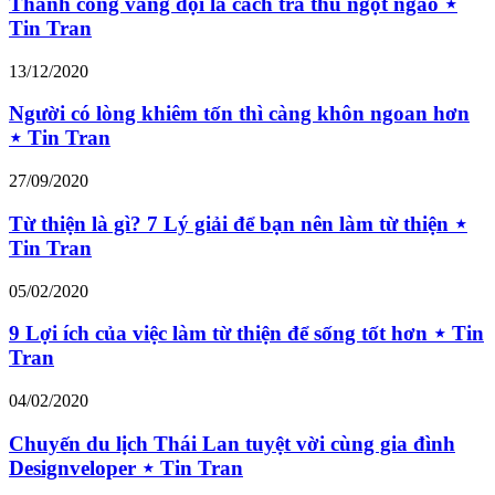
Thành công vang dội là cách trả thù ngọt ngào ⋆
Tin Tran
13/12/2020
Người có lòng khiêm tốn thì càng khôn ngoan hơn
⋆ Tin Tran
27/09/2020
Từ thiện là gì? 7 Lý giải để bạn nên làm từ thiện ⋆
Tin Tran
05/02/2020
9 Lợi ích của việc làm từ thiện để sống tốt hơn ⋆ Tin
Tran
04/02/2020
Chuyến du lịch Thái Lan tuyệt vời cùng gia đình
Designveloper ⋆ Tin Tran