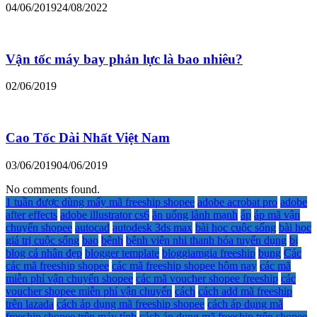
04/06/2019
24/08/2022
Vận tốc máy bay phản lực là bao nhiêu?
02/06/2019
Cao Tốc Dài Nhất Việt Nam
03/06/2019
04/06/2019
No comments found.
1 tuần được dùng mấy mã freeship shopee
adobe acrobat pro
adobe
after effects
adobe illustrator cs6
ăn uống lành mạnh
áp
áp mã vận
chuyển shopee
autocad
autodesk 3ds max
bài học cuộc sống
bài học
giá trị cuộc sống
bao
bệnh
bệnh viện nhi thanh hóa tuyển dụng
bị
blog cá nhân đẹp
blogger template
bloggiamgia freeship
bụng
Các
các mã freeship shopee
các mã freeship shopee hôm nay
các mã
miễn phí vận chuyển shopee
các mã voucher shopee freeship
các
voucher shopee miễn phí vận chuyển
cách
cách add mã freeship
trên lazada
cách áp dụng mã freeship shopee
cách áp dụng mã
freeship shopee trên máy tính
cách áp dụng mã freeship trên shopee