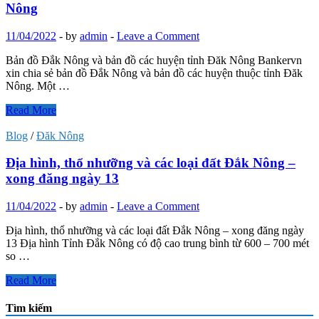
Nông
Nông
11/04/2022
-
by
admin
-
Leave a Comment
Bản đồ Đắk Nông và bản đồ các huyện tỉnh Đăk Nông Bankervn
xin chia sẻ bản đồ Đắk Nông và bản đồ các huyện thuộc tỉnh Đăk
Nông. Một …
Bản
Read More
đồ
Đắk
Blog
/
Đăk Nông
Nông
và
Địa hình, thổ nhưỡng và các loại đất Đắk Nông –
bản
xong đăng ngày 13
đồ
các
11/04/2022
-
by
admin
-
Leave a Comment
huyện
tỉnh
Địa hình, thổ nhưỡng và các loại đất Đắk Nông – xong đăng ngày
Đăk
13 Địa hình Tỉnh Đắk Nông có độ cao trung bình từ 600 – 700 mét
Nông
so …
Địa
Read More
hình,
thổ
Tìm kiếm
nhưỡng