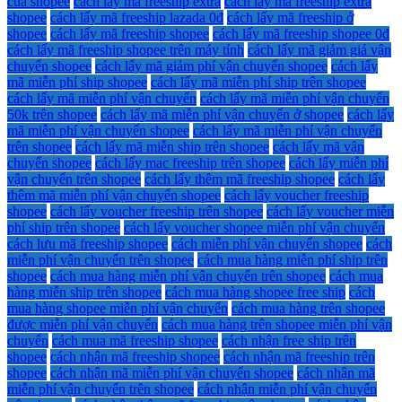
của shopee
cách lấy mã freeship extra
cách lấy mã freeship extra
shopee
cách lấy mã freeship lazada 0đ
cách lấy mã freeship ở
shopee
cách lấy mã freeship shopee
cách lấy mã freeship shopee 0đ
cách lấy mã freeship shopee trên máy tính
cách lấy mã giảm giá vận
chuyển shopee
cách lấy mã giảm phí vận chuyển shopee
cách lấy
mã miễn phí ship shopee
cách lấy mã miễn phí ship trên shopee
cách lấy mã miễn phí vận chuyển
cách lấy mã miễn phí vận chuyển
50k trên shopee
cách lấy mã miễn phí vận chuyển ở shopee
cách lấy
mã miễn phí vận chuyển shopee
cách lấy mã miễn phí vận chuyển
trên shopee
cách lấy mã miễn ship trên shopee
cách lấy mã vận
chuyển shopee
cách lấy mac freeship trên shopee
cách lấy miễn phí
vận chuyển trên shopee
cách lấy thêm mã freeship shopee
cách lấy
thêm mã miễn phí vận chuyển shopee
cách lấy voucher freeship
shopee
cách lấy voucher freeship trên shopee
cách lấy voucher miễn
phí ship trên shopee
cách lấy voucher shopee miễn phí vận chuyển
cách lưu mã freeship shopee
cách miễn phí vận chuyển shopee
cách
miễn phí vận chuyển trên shopee
cách mua hàng miễn phí ship trên
shopee
cách mua hàng miễn phí vận chuyển trên shopee
cách mua
hàng miễn ship trên shopee
cách mua hàng shopee free ship
cách
mua hàng shopee miễn phí vận chuyển
cách mua hàng trên shopee
được miễn phí vận chuyển
cách mua hàng trên shopee miễn phí vận
chuyển
cách mua mã freeship shopee
cách nhận free ship trên
shopee
cách nhận mã freeship shopee
cách nhận mã freeship trên
shopee
cách nhận mã miễn phí vận chuyển shopee
cách nhận mã
miễn phí vận chuyển trên shopee
cách nhận miễn phí vận chuyển