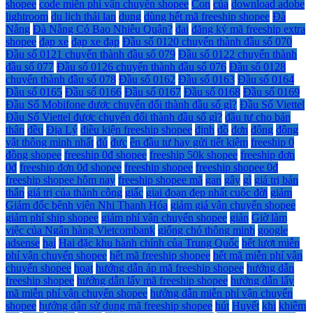
shopee
code miễn phí vận chuyển shopee
Con
của
download adobe
lightroom
du lịch thái lan
dụng
dùng hết mã freeship shopee
Đà
Nẵng
Đà Nẵng Có Bao Nhiêu Quận?
đai
đăng ký mã freeship extra
shopee
đạp xe
đạp xe đạp
Đầu số 0120 chuyển thành đầu số 070
Đầu số 0121 chuyển thành đầu số 079
Đầu số 0122 chuyển thành
đầu số 077
Đầu số 0126 chuyển thành đầu số 076
Đầu số 0128
chuyển thành đầu số 078
Đầu số 0162
Đầu số 0163
Đầu số 0164
Đầu số 0165
Đầu số 0166
Đầu số 0167
Đầu số 0168
Đầu số 0169
Đầu Số Mobifone được chuyển đổi thành đầu số gì?
Đầu Số Viettel
Đầu Số Viettel được chuyển đổi thành đầu số gì?
đầu tư cho bản
thân
đều
Địa Lý
điều kiện freeship shopee
định
đồ
đơn
động
động
vật thông minh nhất
đủ
đực
ên đầu tư hay gửi tiết kiệm
freeship 0
đồng shopee
freeship 0đ shopee
freeship 50k shopee
freeship đơn
0đ
freeship đơn 0đ shopee
freeship shopee
freeship shopee 0đ
freeship shopee hôm nay
freeship shopee mã
gan
gây
gì
giá trị bản
thân
giá trị của thành công
giấc
giai đoạn đẹp nhất cuộc đời
giảm
Giám đốc bệnh viện Nhi Thanh Hóa
giảm giá vận chuyển shopee
giảm phí ship shopee
giảm phí vận chuyển shopee
giản
Giờ làm
việc của Ngân hàng Vietcombank
giống chó thông minh
google
adsense
hại
Hai đặc khu hành chính của Trung Quốc
hết lượt miễn
phí vận chuyển shopee
hết mã freeship shopee
hết mã miễn phí vận
chuyển shopee
hoạt
hướng dẫn áp mã freeship shopee
hướng dẫn
freeship shopee
hướng dẫn lấy mã freeship shopee
hướng dẫn lấy
mã miễn phí vận chuyển shopee
hướng dẫn miễn phí vận chuyển
shopee
hướng dẫn sử dụng mã freeship shopee
hút
Huyết
khi
khiêm