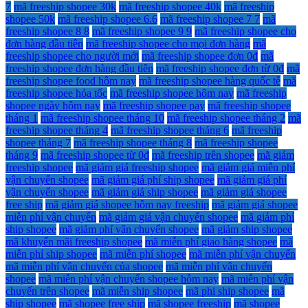
7
mã freeship shopee 30k
mã freeship shopee 40k
mã freeship
shopee 50k
mã freeship shopee 6.6
mã freeship shopee 7 7
mã
freeship shopee 8 8
mã freeship shopee 9 9
mã freeship shopee cho
đơn hàng đầu tiên
mã freeship shopee cho mọi đơn hàng
mã
freeship shopee cho người mới
mã freeship shopee đơn 0đ
mã
freeship shopee đơn hàng đầu tiên
mã freeship shopee đơn từ 0đ
mã
freeship shopee food hôm nay
mã freeship shopee hàng quốc tế
mã
freeship shopee hỏa tốc
mã freeship shopee hôm nay
mã freeship
shopee ngày hôm nay
mã freeship shopee pay
mã freeship shopee
tháng 1
mã freeship shopee tháng 10
mã freeship shopee tháng 2
mã
freeship shopee tháng 4
mã freeship shopee tháng 6
mã freeship
shopee tháng 7
mã freeship shopee tháng 8
mã freeship shopee
tháng 9
mã freeship shopee từ 0đ
mã freeship trên shopee
mã giảm
freeship shopee
mã giảm giá freeship shopee
mã giảm giá miễn phí
vận chuyển shopee
mã giảm giá phí ship shopee
mã giảm giá phí
vận chuyển shopee
mã giảm giá ship shopee
mã giảm giá shopee
free ship
mã giảm giá shopee hôm nay freeship
mã giảm giá shopee
miễn phí vận chuyển
mã giảm giá vận chuyển shopee
mã giảm phí
ship shopee
mã giảm phí vận chuyển shopee
mã giảm ship shopee
mã khuyến mãi freeship shopee
mã miễn phí giao hàng shopee
mã
miễn phí ship shopee
mã miễn phí shopee
mã miễn phí vận chuyển
mã miễn phí vận chuyển của shopee
mã miễn phí vận chuyển
shopee
mã miễn phí vận chuyển shopee hôm nay
mã miễn phí vận
chuyển trên shopee
mã miễn ship shopee
mã phi ship shopee
mã
ship shopee
mã shopee free ship
mã shopee freeship
mã shopee