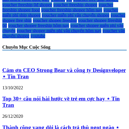
voucher freeship 0đ shopee
voucher freeship shopee
voucher
freeship shopee food
voucher freeship shopee hôm nay
voucher
miễn phí ship shopee
voucher miễn phí vận chuyển shopee
voucher
shopee free ship
voucher shopee freeship
voucher shopee freeship
0đ
voucher shopee freeship hôm nay
voucher shopee miễn phí vận
chuyển
voucher shopee miễn phí vận chuyển hôm nay
voucher vận
chuyển shopee
youtube
Chuyên Mục Cuộc Sống
Cảm ơn CEO Strong Bear và công ty Designveloper
⋆ Tin Tran
13/10/2022
Top 30+ câu nói hài hước về trẻ em cực hay ⋆ Tin
Tran
26/12/2020
Thành công vang dội là cách trả thù ngọt ngào ⋆