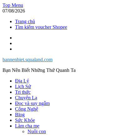
Skip
Top Menu
to
07/08/2026
content
Trang chủ
Tìm kiếm voucher Shopee
Facebook
Twitter
Instagram
bannenbiet.squaland.com
Bạn Nên Biết Những Thứ Quanh Ta
Địa Lý
Lịch Sử
Tri thức
Chuyện Lạ
Đọc và suy ngẫm
Công Nghệ
Blog
Sức Khỏe
Làm cha mẹ
Nuôi con