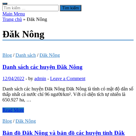
Tìm
kiếm
Main Menu
cho:
Trang chủ
»
Đăk Nông
Đăk Nông
Blog
/
Danh sách
/
Đăk Nông
Danh sách các huyện Đăk Nông
12/04/2022
-
by
admin
-
Leave a Comment
Danh sách các huyện Đăk Nông Đăk Nông là tỉnh có mật độ dân số
thấp nhất cả nước chỉ 96 người/km². Với có diện tích tự nhiên là
650.927 ha, …
Danh
Read More
sách
các
Blog
/
Đăk Nông
huyện
Đăk
Bản đồ Đắk Nông và bản đồ các huyện tỉnh Đăk