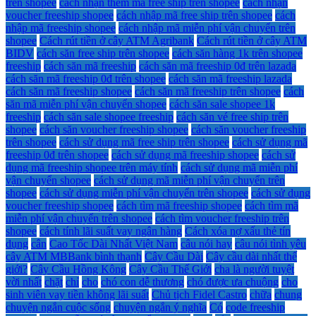
trên shopee
cách nhận thêm mã free ship trên shopee
cách nhận
voucher freeship shopee
cách nhập mã free ship trên shopee
cách
nhập mã freeship shopee
cách nhập mã miễn phí vận chuyển trên
shopee
Cách rút tiền ở cây ATM Agribank
Cách rút tiền ở cây ATM
BIDV
cách săn free ship trên shopee
cách săn hàng 1k trên shopee
freeship
cách săn mã freeship
cách săn mã freeship 0đ trên lazada
cách săn mã freeship 0đ trên shopee
cách săn mã freeship lazada
cách săn mã freeship shopee
cách săn mã freeship trên shopee
cách
săn mã miễn phí vận chuyển shopee
cách săn sale shopee 1k
freeship
cách săn sale shopee freeship
cách săn vé free ship trên
shopee
cách săn voucher freeship shopee
cách săn voucher freeship
trên shopee
cách sử dụng mã free ship trên shopee
cách sử dụng mã
freeship 0đ trên shopee
cách sử dụng mã freeship shopee
cách sử
dụng mã freeship shopee trên máy tính
cách sử dụng mã miễn phí
vận chuyển shopee
cách sử dụng mã miễn phí vận chuyển trên
shopee
cách sử dụng miễn phí vận chuyển trên shopee
cách sử dụng
voucher freeship shopee
cách tìm mã freeship shopee
cách tìm mã
miễn phí vận chuyển trên shopee
cách tìm voucher freeship trên
shopee
cách tính lãi suất vay ngân hàng
Cách xóa nợ xấu thẻ tín
dụng
cân
Cao Tốc Dài Nhất Việt Nam
câu nói hay
câu nói tình yêu
cây ATM MBBank bình thạnh
Cây Cầu Dài
Cây cầu dài nhất thế
giới?
Cây Cầu Hồng Kông
Cây Cầu Thế Giới
cha là người tuyệt
vời nhất
chặt
chỉ
cho
chó con dễ thương
chó được ưa chuộng
cho
sinh viên vay tiền không lãi suất
Chủ tịch Fidel Castro
chữa
chung
chuyện ngắn cuộc sống
chuyện ngắn ý nghĩa
Có
code freeship