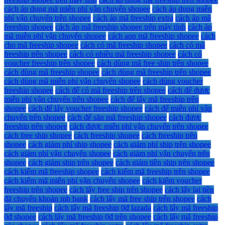
cách áp dụng mã miễn phí vận chuyển shopee
cách áp dụng miễn
phí vận chuyển trên shopee
cách áp mã freeship extra
cách áp mã
freeship shopee
cách áp mã freeship shopee trên máy tính
cách áp
mã miễn phí vận chuyển shopee
cách app mã freeship shopee
cách
cho mã freeship shopee
cách có mã freeship shopee
cách có mã
freeship trên shopee
cách có nhiều mã freeship shopee
cách có
voucher freeship trên shopee
cách dùng mã free ship trên shopee
cách dùng mã freeship shopee
cách dùng mã freeship trên shopee
cách dùng mã miễn phí vận chuyển shopee
cách dùng voucher
freeship shopee
cách để có mã freeship trên shopee
cách để được
miễn phí vận chuyển trên shopee
cách để lấy mã freeship trên
shopee
cách để lấy voucher freeship shopee
cách để miễn phí vận
chuyển trên shopee
cách để săn mã freeship shopee
cách được
freeship trên shopee
cách được miễn phí vận chuyển trên shopee
cách free ship shopee
cách freeship shopee
cách freeship trên
shopee
cách giảm phí ship shopee
cách giảm phí ship trên shopee
cách giảm phí vận chuyển shopee
cách giảm phí vận chuyển trên
shopee
cách giảm ship trên shopee
cách giảm tiền ship trên shopee
cách kiếm mã freeship shopee
cách kiếm mã freeship trên shopee
cách kiếm mã miễn phí vận chuyển shopee
cách kiếm voucher
freeship trên shopee
cách lấy free ship trên shopee
cách lấy lại tiền
đã chuyển khoản mb bank
cách lấy mã free ship trên shopee
cách
lấy mã freeship
cách lấy mã freeship 0đ lazada
cách lấy mã freeship
0đ shopee
cách lấy mã freeship 0đ trên shopee
cách lấy mã freeship