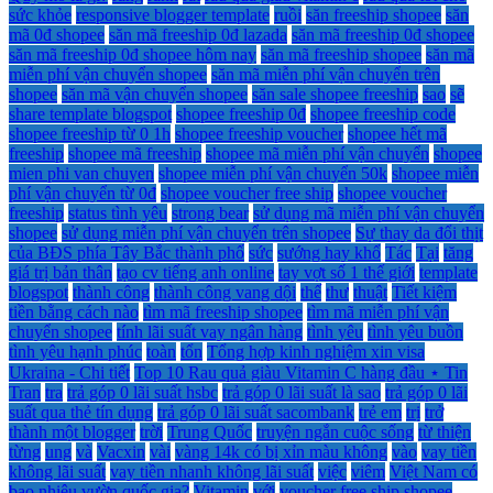
sức khỏe
responsive blogger template
ruồi
săn freeship shopee
săn
mã 0đ shopee
săn mã freeship 0đ lazada
săn mã freeship 0đ shopee
săn mã freeship 0đ shopee hôm nay
săn mã freeship shopee
săn mã
miễn phí vận chuyển shopee
săn mã miễn phí vận chuyển trên
shopee
săn mã vận chuyển shopee
săn sale shopee freeship
sao
sẽ
share template blogspot
shopee freeship 0đ
shopee freeship code
shopee freeship từ 0 1h
shopee freeship voucher
shopee hết mã
freeship
shopee mã freeship
shopee mã miễn phí vận chuyển
shopee
mien phi van chuyen
shopee miễn phí vận chuyển 50k
shopee miễn
phí vận chuyển từ 0đ
shopee voucher free ship
shopee voucher
freeship
status tình yêu
strong bear
sử dụng mã miễn phí vận chuyển
shopee
sử dụng miễn phí vận chuyển trên shopee
Sự thay da đổi thịt
của BĐS phía Tây Bắc thành phố
sức
sướng hay khổ
Tác
Tại
tăng
giá trị bản thân
tạo cv tiếng anh online
tay vợt số 1 thế giới
template
blogspot
thành công
thành công vang dội
thế
thư
thuật
Tiết kiệm
tiền bằng cách nào
tìm mã freeship shopee
tìm mã miễn phí vận
chuyển shopee
tính lãi suất vay ngân hàng
tình yêu
tình yêu buồn
tình yêu hạnh phúc
toàn
tổn
Tổng hợp kinh nghiệm xin visa
Ukraina - Chi tiết
Top 10 Rau quả giàu Vitamin C hàng đầu ⋆ Tin
Tran
tra
trả góp 0 lãi suất hsbc
trả góp 0 lãi suất là sao
trả góp 0 lãi
suất qua thẻ tín dụng
trả góp 0 lãi suất sacombank
trẻ em
trị
trở
thành một blogger
trời
Trung Quốc
truyện ngắn cuộc sống
từ thiện
từng
ung
và
Vacxin
vài
vàng 14k có bị xỉn màu không
vào
vay tiền
không lãi suất
vay tiền nhanh không lãi suất
việc
viêm
Việt Nam có
bao nhiêu vườn quốc gia?
Vitamin
với
voucher free ship shopee