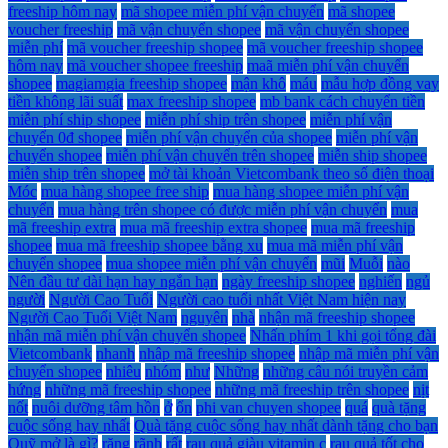
freeship hôm nay
mã shopee miễn phí vận chuyển
mã shopee
voucher freeship
mã vận chuyển shopee
mã vận chuyển shopee
miễn phí
mã voucher freeship shopee
mã voucher freeship shopee
hôm nay
mã voucher shopee freeship
maã miễn phí vận chuyển
shopee
magiamgia freeship shopee
mận khô
máu
mẫu hợp đồng vay
tiền không lãi suất
max freeship shopee
mb bank cách chuyển tiền
miễn phí ship shopee
miễn phí ship trên shopee
miễn phí vận
chuyển 0đ shopee
miễn phí vận chuyển của shopee
miễn phí vận
chuyển shopee
miễn phí vận chuyển trên shopee
miễn ship shopee
miễn ship trên shopee
mở tài khoản Vietcombank theo số điện thoại
Móc
mua hàng shopee free ship
mua hàng shopee miễn phí vận
chuyển
mua hàng trên shopee có được miễn phí vận chuyển
mua
mã freeship extra
mua mã freeship extra shopee
mua mã freeship
shopee
mua mã freeship shopee bằng xu
mua mã miễn phí vận
chuyển shopee
mua shopee miễn phí vận chuyển
mũi
Muỗi
nào
Nên đầu tư dài hạn hay ngắn hạn
ngày freeship shopee
nghiến
ngủ
người
Người Cao Tuổi
Người cao tuổi nhất Việt Nam hiện nay
Người Cao Tuổi Việt Nam
nguyên
nhà
nhận mã freeship shopee
nhận mã miễn phí vận chuyển shopee
Nhấn phím 1 khi gọi tổng đài
Vietcombank
nhanh
nhập mã freeship shopee
nhập mã miễn phí vận
chuyển shopee
nhiêu
nhóm
như
Những
những câu nói truyền cảm
hứng
những mã freeship shopee
những mã freeship trên shopee
nịt
nốt
nuôi dưỡng tâm hồn
ở
ổn
phi van chuyen shopee
quá
quà tặng
cuộc sống hay nhất
Quà tặng cuộc sống hay nhất dành tặng cho bạn
Quỹ mở là gì?
răng
rãnh
rất
rau quả giàu vitamin c
rau quả tốt cho