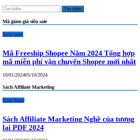
và
Tìm
các
kiếm
loại
cho:
Mã giảm giá siêu sale
đất
Đắk
Nông
Xem ngay
–
xong
đăng
Mã Freeship Shopee Năm 2024 Tổng hợp
ngày
mã miễn phí vận chuyển Shopee mới nhất
13
10/01/2024
05/10/2024
Sách Affiliate Marketing
Xem Ngay
Sách Affiliate Marketing Nghề của tương
lai PDF 2024