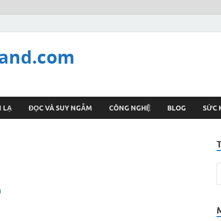
land.com
 LẠ
ĐỌC VÀ SUY NGẪM
CÔNG NGHỆ
BLOG
SỨC 
H