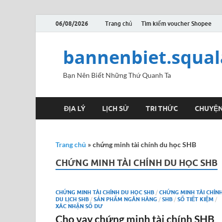
06/08/2026
Trang chủ
Tìm kiếm voucher Shopee
bannenbiet.squa
Bạn Nên Biết Những Thứ Quanh Ta
ĐỊA LÝ
LỊCH SỬ
TRI THỨC
CHUYỆN
Trang chủ
»
chứng minh tài chính du học SHB
CHỨNG MINH TÀI CHÍNH DU HỌC SHB
CHỨNG MINH TÀI CHÍNH DU HỌC SHB
/
CHỨNG MINH TÀI CHÍN
DU LỊCH SHB
/
SẢN PHẨM NGÂN HÀNG
/
SHB
/
SỔ TIẾT KIỆM
/
XÁC NHẬN SỐ DƯ
Cho vay chứng minh tài chính SHB