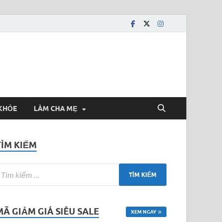
KHỎE
LÀM CHA MẸ
TÌM KIẾM
MÃ GIẢM GIÁ SIÊU SALE
XEM NGAY