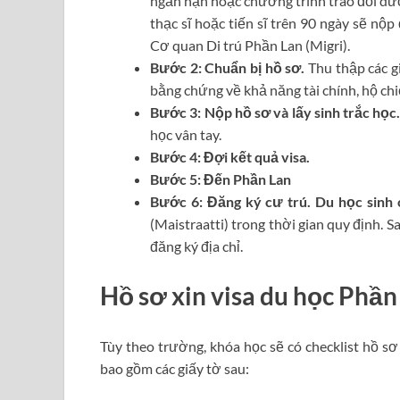
ngắn hạn hoặc chương trình trao đổi dưới
thạc sĩ hoặc tiến sĩ trên 90 ngày sẽ nộp
Cơ quan Di trú Phần Lan (Migri).
Bước 2: Chuẩn bị hồ sơ.
Thu thập các g
bằng chứng về khả năng tài chính, hộ chiế
Bước 3: Nộp hồ sơ và lấy sinh trắc học
học vân tay.
Bước 4: Đợi kết quả visa.
Bước 5: Đến Phần Lan
Bước 6:
Đăng ký cư trú. Du học sinh
(Maistraatti) trong thời gian quy định.
đăng ký địa chỉ.
Hồ sơ xin visa du học Phần
Tùy theo trường, khóa học sẽ có checklist hồ s
bao gồm các giấy tờ sau: