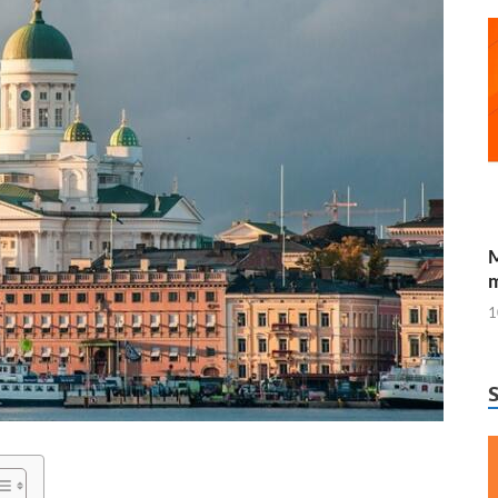
M
m
1