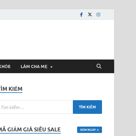
KHỎE
LÀM CHA MẸ
TÌM KIẾM
MÃ GIẢM GIÁ SIÊU SALE
XEM NGAY