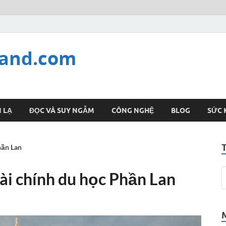
land.com
 LẠ
ĐỌC VÀ SUY NGẪM
CÔNG NGHỆ
BLOG
SỨC 
hần Lan
i chính du học Phần Lan