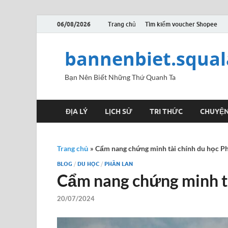
06/08/2026
Trang chủ
Tìm kiếm voucher Shopee
bannenbiet.squa
Bạn Nên Biết Những Thứ Quanh Ta
ĐỊA LÝ
LỊCH SỬ
TRI THỨC
CHUYỆN
Trang chủ
»
Cẩm nang chứng minh tài chính du học P
BLOG
/
DU HỌC
/
PHẦN LAN
Cẩm nang chứng minh tà
20/07/2024