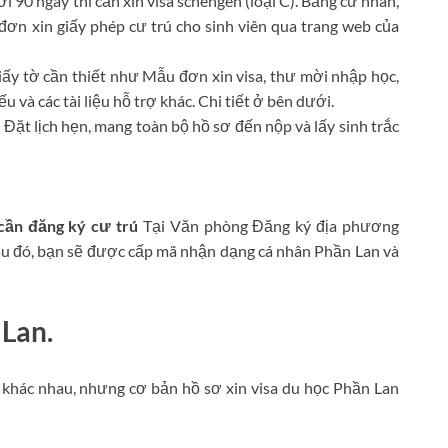
 90 ngày thì cần xin visa schengen (loại C). Bằng cử nhân,
 đơn xin giấy phép cư trú cho sinh viên qua trang web của
iấy tờ cần thiết như Mẫu đơn xin visa, thư mời nhập học,
u và các tài liệu hỗ trợ khác. Chi tiết ở bên dưới.
.
Đặt lịch hẹn, mang toàn bộ hồ sơ đến nộp và lấy sinh trắc
 cần đăng ký cư trú
Tại Văn phòng Đăng ký địa phương
 Sau đó, bạn sẽ được cấp mã nhận dạng cá nhân Phần Lan và
 Lan.
ơ khác nhau, nhưng cơ bản hồ sơ xin visa du học Phần Lan