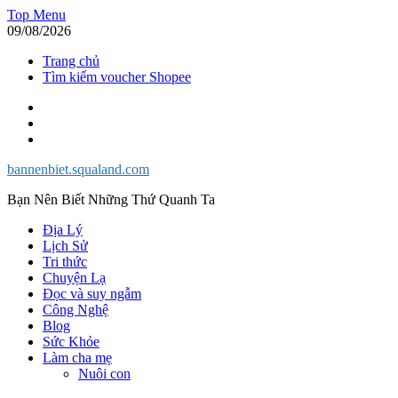
Skip
Top Menu
to
09/08/2026
content
Trang chủ
Tìm kiếm voucher Shopee
Facebook
Twitter
Instagram
bannenbiet.squaland.com
Bạn Nên Biết Những Thứ Quanh Ta
Địa Lý
Lịch Sử
Tri thức
Chuyện Lạ
Đọc và suy ngẫm
Công Nghệ
Blog
Sức Khỏe
Làm cha mẹ
Nuôi con