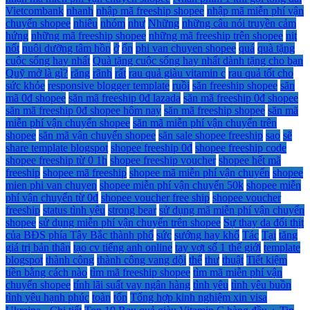
Vietcombank
nhanh
nhập mã freeship shopee
nhập mã miễn phí vận
chuyển shopee
nhiêu
nhóm
như
Những
những câu nói truyền cảm
hứng
những mã freeship shopee
những mã freeship trên shopee
nịt
nốt
nuôi dưỡng tâm hồn
ở
ổn
phi van chuyen shopee
quá
quà tặng
cuộc sống hay nhất
Quà tặng cuộc sống hay nhất dành tặng cho bạn
Quỹ mở là gì?
răng
rãnh
rất
rau quả giàu vitamin c
rau quả tốt cho
sức khỏe
responsive blogger template
ruồi
săn freeship shopee
săn
mã 0đ shopee
săn mã freeship 0đ lazada
săn mã freeship 0đ shopee
săn mã freeship 0đ shopee hôm nay
săn mã freeship shopee
săn mã
miễn phí vận chuyển shopee
săn mã miễn phí vận chuyển trên
shopee
săn mã vận chuyển shopee
săn sale shopee freeship
sao
sẽ
share template blogspot
shopee freeship 0đ
shopee freeship code
shopee freeship từ 0 1h
shopee freeship voucher
shopee hết mã
freeship
shopee mã freeship
shopee mã miễn phí vận chuyển
shopee
mien phi van chuyen
shopee miễn phí vận chuyển 50k
shopee miễn
phí vận chuyển từ 0đ
shopee voucher free ship
shopee voucher
freeship
status tình yêu
strong bear
sử dụng mã miễn phí vận chuyển
shopee
sử dụng miễn phí vận chuyển trên shopee
Sự thay da đổi thịt
của BĐS phía Tây Bắc thành phố
sức
sướng hay khổ
Tác
Tại
tăng
giá trị bản thân
tạo cv tiếng anh online
tay vợt số 1 thế giới
template
blogspot
thành công
thành công vang dội
thế
thư
thuật
Tiết kiệm
tiền bằng cách nào
tìm mã freeship shopee
tìm mã miễn phí vận
chuyển shopee
tính lãi suất vay ngân hàng
tình yêu
tình yêu buồn
tình yêu hạnh phúc
toàn
tổn
Tổng hợp kinh nghiệm xin visa