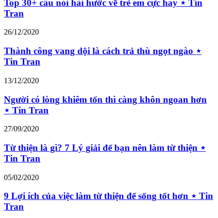
Top 30+ câu nói hài hước về trẻ em cực hay ⋆ Tin
Tran
26/12/2020
Thành công vang dội là cách trả thù ngọt ngào ⋆
Tin Tran
13/12/2020
Người có lòng khiêm tốn thì càng khôn ngoan hơn
⋆ Tin Tran
27/09/2020
Từ thiện là gì? 7 Lý giải để bạn nên làm từ thiện ⋆
Tin Tran
05/02/2020
9 Lợi ích của việc làm từ thiện để sống tốt hơn ⋆ Tin
Tran