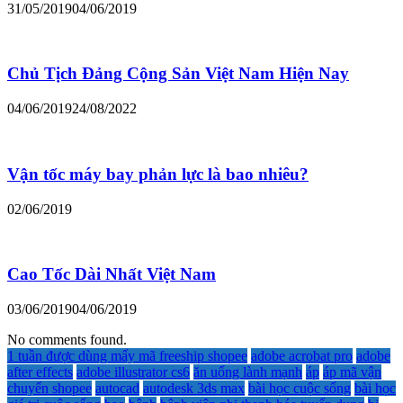
31/05/2019
04/06/2019
Chủ Tịch Đảng Cộng Sản Việt Nam Hiện Nay
04/06/2019
24/08/2022
Vận tốc máy bay phản lực là bao nhiêu?
02/06/2019
Cao Tốc Dài Nhất Việt Nam
03/06/2019
04/06/2019
No comments found.
1 tuần được dùng mấy mã freeship shopee
adobe acrobat pro
adobe
after effects
adobe illustrator cs6
ăn uống lành mạnh
áp
áp mã vận
chuyển shopee
autocad
autodesk 3ds max
bài học cuộc sống
bài học