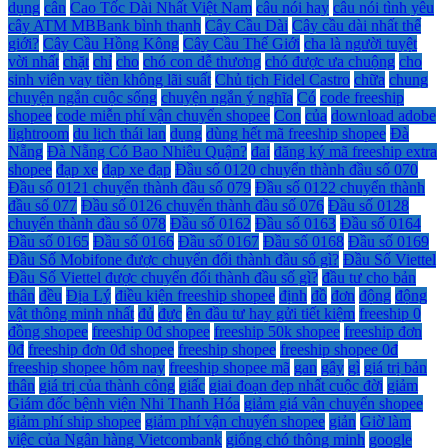
dụng
cân
Cao Tốc Dài Nhất Việt Nam
câu nói hay
câu nói tình yêu
cây ATM MBBank bình thạnh
Cây Cầu Dài
Cây cầu dài nhất thế
giới?
Cây Cầu Hồng Kông
Cây Cầu Thế Giới
cha là người tuyệt
vời nhất
chặt
chỉ
cho
chó con dễ thương
chó được ưa chuộng
cho
sinh viên vay tiền không lãi suất
Chủ tịch Fidel Castro
chữa
chung
chuyện ngắn cuộc sống
chuyện ngắn ý nghĩa
Có
code freeship
shopee
code miễn phí vận chuyển shopee
Con
của
download adobe
lightroom
du lịch thái lan
dụng
dùng hết mã freeship shopee
Đà
Nẵng
Đà Nẵng Có Bao Nhiêu Quận?
đai
đăng ký mã freeship extra
shopee
đạp xe
đạp xe đạp
Đầu số 0120 chuyển thành đầu số 070
Đầu số 0121 chuyển thành đầu số 079
Đầu số 0122 chuyển thành
đầu số 077
Đầu số 0126 chuyển thành đầu số 076
Đầu số 0128
chuyển thành đầu số 078
Đầu số 0162
Đầu số 0163
Đầu số 0164
Đầu số 0165
Đầu số 0166
Đầu số 0167
Đầu số 0168
Đầu số 0169
Đầu Số Mobifone được chuyển đổi thành đầu số gì?
Đầu Số Viettel
Đầu Số Viettel được chuyển đổi thành đầu số gì?
đầu tư cho bản
thân
đều
Địa Lý
điều kiện freeship shopee
định
đồ
đơn
động
động
vật thông minh nhất
đủ
đực
ên đầu tư hay gửi tiết kiệm
freeship 0
đồng shopee
freeship 0đ shopee
freeship 50k shopee
freeship đơn
0đ
freeship đơn 0đ shopee
freeship shopee
freeship shopee 0đ
freeship shopee hôm nay
freeship shopee mã
gan
gây
gì
giá trị bản
thân
giá trị của thành công
giấc
giai đoạn đẹp nhất cuộc đời
giảm
Giám đốc bệnh viện Nhi Thanh Hóa
giảm giá vận chuyển shopee
giảm phí ship shopee
giảm phí vận chuyển shopee
giản
Giờ làm
việc của Ngân hàng Vietcombank
giống chó thông minh
google