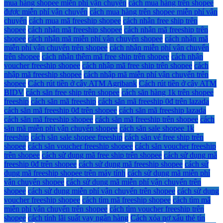
mua hàng shopee miễn phí vận chuyển
cách mua hàng trên shopee
được miễn phí vận chuyển
cách mua hàng trên shopee miễn phí vận
chuyển
cách mua mã freeship shopee
cách nhận free ship trên
shopee
cách nhận mã freeship shopee
cách nhận mã freeship trên
shopee
cách nhận mã miễn phí vận chuyển shopee
cách nhận mã
miễn phí vận chuyển trên shopee
cách nhận miễn phí vận chuyển
trên shopee
cách nhận thêm mã free ship trên shopee
cách nhận
voucher freeship shopee
cách nhập mã free ship trên shopee
cách
nhập mã freeship shopee
cách nhập mã miễn phí vận chuyển trên
shopee
Cách rút tiền ở cây ATM Agribank
Cách rút tiền ở cây ATM
BIDV
cách săn free ship trên shopee
cách săn hàng 1k trên shopee
freeship
cách săn mã freeship
cách săn mã freeship 0đ trên lazada
cách săn mã freeship 0đ trên shopee
cách săn mã freeship lazada
cách săn mã freeship shopee
cách săn mã freeship trên shopee
cách
săn mã miễn phí vận chuyển shopee
cách săn sale shopee 1k
freeship
cách săn sale shopee freeship
cách săn vé free ship trên
shopee
cách săn voucher freeship shopee
cách săn voucher freeship
trên shopee
cách sử dụng mã free ship trên shopee
cách sử dụng mã
freeship 0đ trên shopee
cách sử dụng mã freeship shopee
cách sử
dụng mã freeship shopee trên máy tính
cách sử dụng mã miễn phí
vận chuyển shopee
cách sử dụng mã miễn phí vận chuyển trên
shopee
cách sử dụng miễn phí vận chuyển trên shopee
cách sử dụng
voucher freeship shopee
cách tìm mã freeship shopee
cách tìm mã
miễn phí vận chuyển trên shopee
cách tìm voucher freeship trên
shopee
cách tính lãi suất vay ngân hàng
Cách xóa nợ xấu thẻ tín