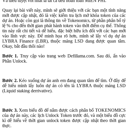
Và điều tuyệt vời nhất là tất cả đều hoàn toàn MIỄN PHÍ.
Quay lại bài viết này, mình sẽ giới thiệu với các bạn một tính năng
mới được cập nhật, đó là việc kiểm tra lịch mở khóa token của các
dự án. Hoặc còn gọi là thông tin về Tokenomics, từ phần phân bổ tỷ
lệ % cho đến thời gian phát hành token vào thời điểm cụ thể. Thông
tin này rất chi tiết và dễ hiểu, đặc biệt hữu ích đối với các bạn mới
vào lĩnh vực này. Để minh họa rõ hơn, mình sẽ lấy ví dụ dự án
LYBRA Finance (LBR), thuộc mảng LSD đang được quan tâm.
Okay, bắt đầu thôi nào!
Bước 1.
Truy cập vào trang web Defillama.com. Sau đó, ấn vào
Phần Unlock.
Bước 2.
Kéo xuống dự án anh em đang quan tâm để tìm. Ở đây để
dễ hiểu mình lấy luôn dự án có tên là LYBRA thuộc mảng LSD
(Liquid staking derrivative).
Bước 3.
Xem biểu đồ để nắm được cách phân bổ TOKENOMICS
của dự án này, các lịch Unlock Token trước đó, và một biểu đồ cực
kì dễ hiểu về thời gian unlock token được cập nhật theo thời gian
thực.