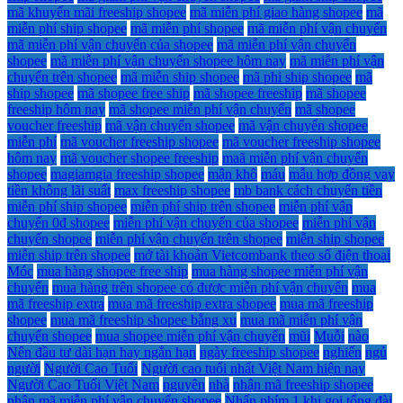
mã khuyến mãi freeship shopee
mã miễn phí giao hàng shopee
mã
miễn phí ship shopee
mã miễn phí shopee
mã miễn phí vận chuyển
mã miễn phí vận chuyển của shopee
mã miễn phí vận chuyển
shopee
mã miễn phí vận chuyển shopee hôm nay
mã miễn phí vận
chuyển trên shopee
mã miễn ship shopee
mã phi ship shopee
mã
ship shopee
mã shopee free ship
mã shopee freeship
mã shopee
freeship hôm nay
mã shopee miễn phí vận chuyển
mã shopee
voucher freeship
mã vận chuyển shopee
mã vận chuyển shopee
miễn phí
mã voucher freeship shopee
mã voucher freeship shopee
hôm nay
mã voucher shopee freeship
maã miễn phí vận chuyển
shopee
magiamgia freeship shopee
mận khô
máu
mẫu hợp đồng vay
tiền không lãi suất
max freeship shopee
mb bank cách chuyển tiền
miễn phí ship shopee
miễn phí ship trên shopee
miễn phí vận
chuyển 0đ shopee
miễn phí vận chuyển của shopee
miễn phí vận
chuyển shopee
miễn phí vận chuyển trên shopee
miễn ship shopee
miễn ship trên shopee
mở tài khoản Vietcombank theo số điện thoại
Móc
mua hàng shopee free ship
mua hàng shopee miễn phí vận
chuyển
mua hàng trên shopee có được miễn phí vận chuyển
mua
mã freeship extra
mua mã freeship extra shopee
mua mã freeship
shopee
mua mã freeship shopee bằng xu
mua mã miễn phí vận
chuyển shopee
mua shopee miễn phí vận chuyển
mũi
Muỗi
nào
Nên đầu tư dài hạn hay ngắn hạn
ngày freeship shopee
nghiến
ngủ
người
Người Cao Tuổi
Người cao tuổi nhất Việt Nam hiện nay
Người Cao Tuổi Việt Nam
nguyên
nhà
nhận mã freeship shopee
nhận mã miễn phí vận chuyển shopee
Nhấn phím 1 khi gọi tổng đài