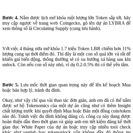
Bước 4.
Nắm được lịch mở khóa một lượng lớn Token sắp tới, hãy
truy cập ngược về trang web Coingecko, gõ tên dự án LYBRA để
xem thông số là Circulating Supply (cung lưu hành).
Với việc 4 tháng nữa mở khóa 1.7 triệu Token LBR chiếm hơn 11%
lượng cung tại thời điểm đó. Thì đây là một con số quá lớn và rất dễ
khiến giá biến động, thông thường sẽ có xu hướng xả hàng sau khi
unlock. Còn nếu con số này nhỏ, ví dụ 0.2-0.5% thì có thể yên tâm.
Bước 5.
Lưu mốc thời gian quan trọng này để lên kế hoạch Mua
hoặc bán hợp lý, tránh đu đỉnh.
Okay, như vậy chỉ qua vài thao tác đơn giản, anh em đã có thể nắm
được sơ bộ Tokenomics của một dự án cũng như có thêm Insight
chất lượng trước khi quyết định Mua hoặc Bán một đồng coin/token
nào đó. Tránh việc đu đỉnh không đáng có, công cụ này đang được
hoàn thiện dần theo thời gian và giúp anh em tiết kiệm đáng kể thời
gian đọc White Paper của dự án hoặc truy cập nhiều tool check
khác như vestlab hay tokenunlock vốn không đầy đủ thông tin