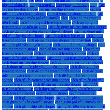
giá trị cuộc sống
bao
bệnh
bệnh viện nhi thanh hóa tuyển dụng
bị
blog cá nhân đẹp
blogger template
bloggiamgia freeship
bụng
Các
các mã freeship shopee
các mã freeship shopee hôm nay
các mã
miễn phí vận chuyển shopee
các mã voucher shopee freeship
các
voucher shopee miễn phí vận chuyển
cách
cách add mã freeship
trên lazada
cách áp dụng mã freeship shopee
cách áp dụng mã
freeship shopee trên máy tính
cách áp dụng mã freeship trên shopee
cách áp dụng mã miễn phí vận chuyển shopee
cách áp dụng miễn
phí vận chuyển trên shopee
cách áp mã freeship extra
cách áp mã
freeship shopee
cách áp mã freeship shopee trên máy tính
cách áp
mã miễn phí vận chuyển shopee
cách app mã freeship shopee
cách
cho mã freeship shopee
cách có mã freeship shopee
cách có mã
freeship trên shopee
cách có nhiều mã freeship shopee
cách có
voucher freeship trên shopee
cách dùng mã free ship trên shopee
cách dùng mã freeship shopee
cách dùng mã freeship trên shopee
cách dùng mã miễn phí vận chuyển shopee
cách dùng voucher
freeship shopee
cách để có mã freeship trên shopee
cách để được
miễn phí vận chuyển trên shopee
cách để lấy mã freeship trên
shopee
cách để lấy voucher freeship shopee
cách để miễn phí vận
chuyển trên shopee
cách để săn mã freeship shopee
cách được
freeship trên shopee
cách được miễn phí vận chuyển trên shopee
cách free ship shopee
cách freeship shopee
cách freeship trên
shopee
cách giảm phí ship shopee
cách giảm phí ship trên shopee
cách giảm phí vận chuyển shopee
cách giảm phí vận chuyển trên
shopee
cách giảm ship trên shopee
cách giảm tiền ship trên shopee