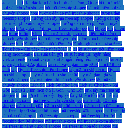
adsense
hại
Hai đặc khu hành chính của Trung Quốc
hết lượt miễn
phí vận chuyển shopee
hết mã freeship shopee
hết mã miễn phí vận
chuyển shopee
hoạt
hướng dẫn áp mã freeship shopee
hướng dẫn
freeship shopee
hướng dẫn lấy mã freeship shopee
hướng dẫn lấy
mã miễn phí vận chuyển shopee
hướng dẫn miễn phí vận chuyển
shopee
hướng dẫn sử dụng mã freeship shopee
hút
Huyết
khi
khiêm
tốn
khỏe
không
Kiểm
kiếm mã freeship shopee
kiếm mã miễn phí
vận chuyển shopee
kiếm tiền với youtube
kiếm voucher freeship
shopee
kim
Kinh nghiệm tiết kiệm tiền
Kinh nghiệm xin visa Séc -
Tổng hợp - Chi tiết - Cập nhật 2019
là
lại
lãi suất gửi tiết kiệm ngân
hàng sacombank
Lãi suất tiền gửi
lãi suất tiền gửi ngân hàng
vietcombank
lãi suất vay mua nhà ngân hàng nào thấp nhất
lãi suất
vay ngân hàng Agribank
lãi suất vay ngân hàng SCB
làm từ thiện
lạnh
lây
lấy mã free ship trên shopee
lấy mã freeship extra
lấy mã
freeship shopee
lấy mã freeship shopee 0đ
lấy mã giảm giá vận
chuyển shopee
lấy mã miễn phí vận chuyển shopee
lấy mã vận
chuyển shopee
Lịch Sử
Lịch Sử Chợ Lớn
Lịch sự Chợ lớn - Sài
Gòn
Lịch sử Kinh rạch ở Sài Gòn - Chợ Lớn
link lấy mã freeship
shopee
lít
loại
lợi ích của việc đạp xe
lòng khiêm tốn
lưỡi
mà
ma
free ship shopee
mã free vận chuyển shopee
mã freeship 0 đồng
shopee
mã freeship 0đ
mã freeship 0đ lazada
mã freeship 0đ shopee
mã freeship 0đ shopee hôm nay
mã freeship 40k shopee
mã freeship
cho đơn 0đ shopee
mã freeship của shopee
mã freeship đơn 0đ
mã
freeship đơn 0đ shopee
mã freeship extra
mã freeship extra shopee
mã freeship hàng quốc tế shopee
mã freeship hoả tốc shopee
mã