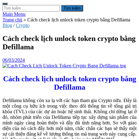
Tìm
kiếm
Main Menu
cho:
Trang chủ
»
Cách check lịch unlock token crypto bằng Defillama
Blog
/
Crypto
Cách check lịch unlock token crypto bằng
Defillama
06/03/2024
Cách check lịch unlock token crypto bằng
Defillama
Defillama không còn xa lạ với các bạn tham gia Crypto nữa. Đây là
một công cụ hữu ích trong việc theo dõi thông tin về tổng giá trị
khóa (TVL) của các dự án hoặc hệ sinh thái. Không chỉ dừng lại ở
đó, nhóm phát triển của Defillama tiếp tục xây dựng sản phẩm của
mình ngày càng hoàn thiện và đầy đủ tính năng hơn. So với giao
diện của nó cách đây hơn một năm, chắc chắn các bạn sẽ thấy một
sự cải thiện đáng kể về lượng thông tin mà trang web này cung cấp.