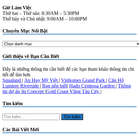
Giờ Làm Việc
Thứ hai – Thứ sáu: 8:30AM – 5:30PM
Thứ bảy và Chủ nhật: 9:00AM – 10:00PM
Chuyên Mục Nổi Bật
Chuyên
Mục
Nổi
Giới thiệu về Bạn Cần Biết
Bật
Đây là những thông tin cần biết để các bạn tham khảo thông tin chi
tiết dễ tìm hơn
Squaland
|
An Huy Mỹ Việt
|
Vinhomes Grand Park
|
Căn Hộ
Lumiere Riverside
|
Bạn nên biết
|
Hado Centrosa Garden
|
Thông
tin dự án
|
Iq Concept
|
Gold Coast Vũng Tàu City
|
Tìm kiếm
Tìm
kiếm
cho:
Các Bài Viết Mới