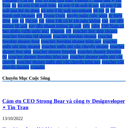
Ukraina - Chi tiết
Top 10 Rau quả giàu Vitamin C hàng đầu ⋆ Tin
Tran
tra
trả góp 0 lãi suất hsbc
trả góp 0 lãi suất là sao
trả góp 0 lãi
suất qua thẻ tín dụng
trả góp 0 lãi suất sacombank
trẻ em
trị
trở
thành một blogger
trời
Trung Quốc
truyện ngắn cuộc sống
từ thiện
từng
ung
và
Vacxin
vài
vàng 14k có bị xỉn màu không
vào
vay tiền
không lãi suất
vay tiền nhanh không lãi suất
việc
viêm
Việt Nam có
bao nhiêu vườn quốc gia?
Vitamin
với
voucher free ship shopee
voucher freeship 0đ shopee
voucher freeship shopee
voucher
freeship shopee food
voucher freeship shopee hôm nay
voucher
miễn phí ship shopee
voucher miễn phí vận chuyển shopee
voucher
shopee free ship
voucher shopee freeship
voucher shopee freeship
0đ
voucher shopee freeship hôm nay
voucher shopee miễn phí vận
chuyển
voucher shopee miễn phí vận chuyển hôm nay
voucher vận
chuyển shopee
youtube
Chuyên Mục Cuộc Sống
Cảm ơn CEO Strong Bear và công ty Designveloper
⋆ Tin Tran
13/10/2022