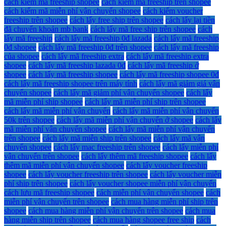
cách kiếm mã freeship shopee
cách kiếm mã freeship trên shopee
cách kiếm mã miễn phí vận chuyển shopee
cách kiếm voucher
freeship trên shopee
cách lấy free ship trên shopee
cách lấy lại tiền
đã chuyển khoản mb bank
cách lấy mã free ship trên shopee
cách
lấy mã freeship
cách lấy mã freeship 0đ lazada
cách lấy mã freeship
0đ shopee
cách lấy mã freeship 0đ trên shopee
cách lấy mã freeship
của shopee
cách lấy mã freeship extra
cách lấy mã freeship extra
shopee
cách lấy mã freeship lazada 0đ
cách lấy mã freeship ở
shopee
cách lấy mã freeship shopee
cách lấy mã freeship shopee 0đ
cách lấy mã freeship shopee trên máy tính
cách lấy mã giảm giá vận
chuyển shopee
cách lấy mã giảm phí vận chuyển shopee
cách lấy
mã miễn phí ship shopee
cách lấy mã miễn phí ship trên shopee
cách lấy mã miễn phí vận chuyển
cách lấy mã miễn phí vận chuyển
50k trên shopee
cách lấy mã miễn phí vận chuyển ở shopee
cách lấy
mã miễn phí vận chuyển shopee
cách lấy mã miễn phí vận chuyển
trên shopee
cách lấy mã miễn ship trên shopee
cách lấy mã vận
chuyển shopee
cách lấy mac freeship trên shopee
cách lấy miễn phí
vận chuyển trên shopee
cách lấy thêm mã freeship shopee
cách lấy
thêm mã miễn phí vận chuyển shopee
cách lấy voucher freeship
shopee
cách lấy voucher freeship trên shopee
cách lấy voucher miễn
phí ship trên shopee
cách lấy voucher shopee miễn phí vận chuyển
cách lưu mã freeship shopee
cách miễn phí vận chuyển shopee
cách
miễn phí vận chuyển trên shopee
cách mua hàng miễn phí ship trên
shopee
cách mua hàng miễn phí vận chuyển trên shopee
cách mua
hàng miễn ship trên shopee
cách mua hàng shopee free ship
cách