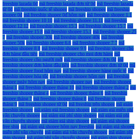
freeship lazada 0đ
mã freeship lazada đơn từ 0đ
mã freeship lazada
từ 0đ
mã freeship quốc tế shopee
mã freeship shopee
mã freeship
shopee 0đ
mã freeship shopee 0đ hôm nay
mã freeship shopee 1 1
mã freeship shopee 10 10
mã freeship shopee 11.11
mã freeship
shopee 12 12
mã freeship shopee 15 3
mã freeship shopee 15 7
mã
freeship shopee 15 8
mã freeship shopee 15.1
mã freeship shopee 25
7
mã freeship shopee 30k
mã freeship shopee 40k
mã freeship
shopee 50k
mã freeship shopee 6.6
mã freeship shopee 7 7
mã
freeship shopee 8 8
mã freeship shopee 9 9
mã freeship shopee cho
đơn hàng đầu tiên
mã freeship shopee cho mọi đơn hàng
mã
freeship shopee cho người mới
mã freeship shopee đơn 0đ
mã
freeship shopee đơn hàng đầu tiên
mã freeship shopee đơn từ 0đ
mã
freeship shopee food hôm nay
mã freeship shopee hàng quốc tế
mã
freeship shopee hỏa tốc
mã freeship shopee hôm nay
mã freeship
shopee ngày hôm nay
mã freeship shopee pay
mã freeship shopee
tháng 1
mã freeship shopee tháng 10
mã freeship shopee tháng 2
mã
freeship shopee tháng 4
mã freeship shopee tháng 6
mã freeship
shopee tháng 7
mã freeship shopee tháng 8
mã freeship shopee
tháng 9
mã freeship shopee từ 0đ
mã freeship trên shopee
mã giảm
freeship shopee
mã giảm giá freeship shopee
mã giảm giá miễn phí
vận chuyển shopee
mã giảm giá phí ship shopee
mã giảm giá phí
vận chuyển shopee
mã giảm giá ship shopee
mã giảm giá shopee
free ship
mã giảm giá shopee hôm nay freeship
mã giảm giá shopee
miễn phí vận chuyển
mã giảm giá vận chuyển shopee
mã giảm phí
ship shopee
mã giảm phí vận chuyển shopee
mã giảm ship shopee