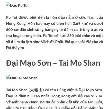
Po Toi được biết đến là hòn đảo nằm ở cực Nam của
Hong Kong. Hòn hảo này có diện tích 3,69 km² và dưới
500 cư dân sinh sống bằng nghề đánh cá, trồng trọt và
thu hoạch rong biển. Po Toi có hơn 350 loài chim và một
số điểm du lịch như Vách đá Phật, Đá quan tài, Đá rùa và
Đá thầy tu.
Đại Mạo Sơn – Tai Mo Shan
Tai Mo Shan (大帽山) có tên tiếng việt là Đại Mạo Sơn.
Đây là đỉnh núi cao nhất Hong Kong với độ cao 957 m.
Về mặt hành chính, nó thuộc phần đất liền của Tân Giới,
gần với bán đảo Cửu Long. Địa điểm nổi tiếng nhất của