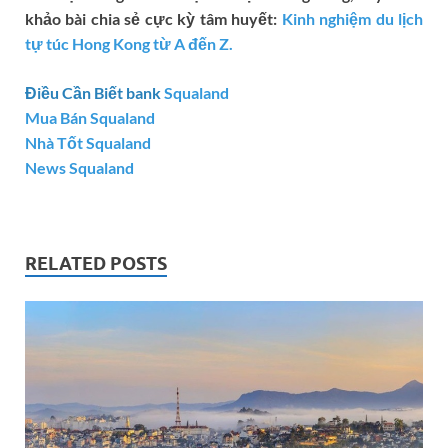
khảo bài chia sẻ cực kỳ tâm huyết:
Kinh nghiệm du lịch
tự túc Hong Kong từ A đến Z.
Điều Cần Biết bank
Squaland
Mua Bán Squaland
Nhà Tốt Squaland
News Squaland
RELATED POSTS