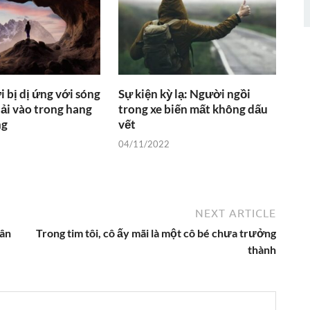
i bị dị ứng với sóng
Sự kiện kỳ lạ: Người ngồi
hải vào trong hang
trong xe biến mất không dấu
ng
vết
04/11/2022
NEXT ARTICLE
dân
Trong tim tôi, cô ấy mãi là một cô bé chưa trưởng
thành