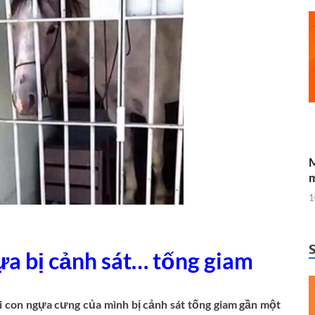
M
m
1
gựa bị cảnh sát… tống giam
hi con ngựa cưng của mình bị cảnh sát tống giam gần một