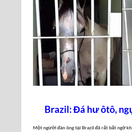
Brazil: Đá hư ôtô, n
Một người đàn ông tại Brazil đã rất bất ngờ k