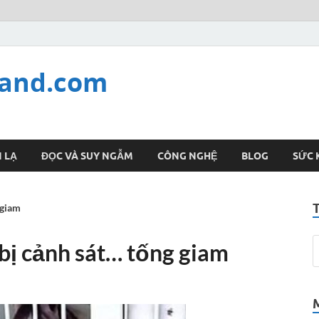
land.com
 LẠ
ĐỌC VÀ SUY NGẪM
CÔNG NGHỆ
BLOG
SỨC 
 giam
 bị cảnh sát… tống giam