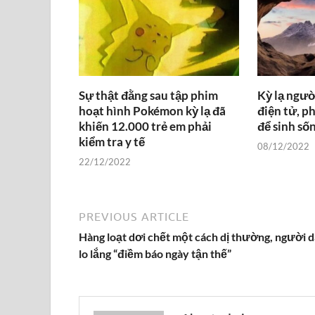
Sự thật đằng sau tập phim
Kỳ lạ ngườ
hoạt hình Pokémon kỳ lạ đã
điện tử, p
khiến 12.000 trẻ em phải
để sinh số
kiểm tra y tế
08/12/2022
22/12/2022
PREVIOUS ARTICLE
Hàng loạt dơi chết một cách dị thường, người 
lo lắng “điềm báo ngày tận thế”