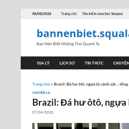
08/08/2026
Trang chủ
Tìm kiếm voucher Shopee
bannenbiet.squa
Bạn Nên Biết Những Thứ Quanh Ta
ĐỊA LÝ
LỊCH SỬ
TRI THỨC
CHUYỆN
Trang chủ
»
Brazil: Đá hư ôtô, ngựa bị cảnh sát… tống
CHUYỆN LẠ
Brazil: Đá hư ôtô, ngựa
07/04/2020