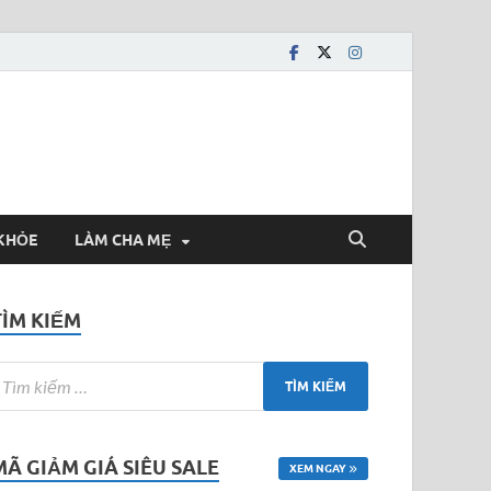
KHỎE
LÀM CHA MẸ
TÌM KIẾM
MÃ GIẢM GIÁ SIÊU SALE
XEM NGAY